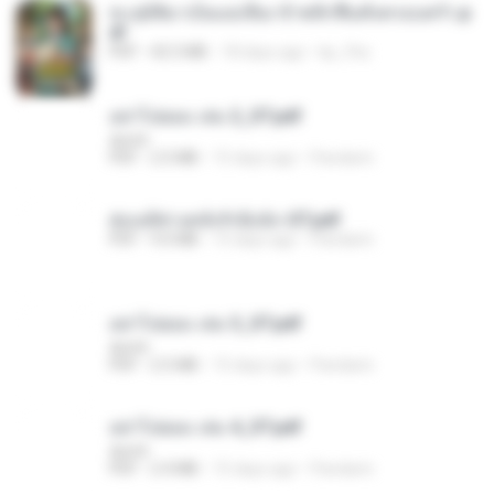
ทะลุมิติมาเป็นแม่เลี้ยง ข้าพลิกฟื้นทั้งครอบครัว.p
df
PDF
42.5 MB
18 days ago
kp_fha
อย่าไปยอม เล่ม 2_ST.pdf
decht
PDF
2.5 MB
15 days ago
Pandarin
ฮ่องเต้ช่างคลั่งรักยิ่งนัก-ST.pdf
PDF
9.0 MB
15 days ago
Pandarin
อย่าไปยอม เล่ม 3_ST.pdf
decht
PDF
2.5 MB
15 days ago
Pandarin
อย่าไปยอม เล่ม 4_ST.pdf
decht
PDF
2.4 MB
15 days ago
Pandarin