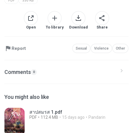
PDF
330 KB
Open
To library
Download
Share
Report
Sexual
Violence
Other
Comments
0
You might also like
สาปสมรส 1.pdf
PDF
112.4 MB
15 days ago
Pandarin