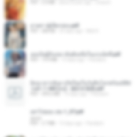
PDF
6.4 MB
about a year ago
Orasa K.
ม่ายสาวผู้เปียกปอน.pdf
PDF
684 KB
25 days ago
Mob K.
เธอเป็นผู้รับเหมาอันดับหนึ่งในแกแล็คซี่.pdf
PDF
19.9 MB
15 days ago
Pandarin
ย้อนเวลากลับมาเกิดใหม่ในวันสิ้นโลกพร้อมมิติส่
วนตัว 1-443 [จบ] - 揍趴长颈鹿.pdf
PDF
499.6 MB
15 days ago
Pandarin
อย่าไปยอม เล่ม 1_ST.pdf
decht
PDF
2.7 MB
15 days ago
Pandarin