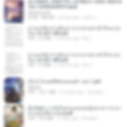
6c7c8d33_3f85779c_e3783cf1-e033-4265-8
fe2-1e23b5a9dff0.epub
littlebbear96
EPUB
804 KB
24 days ago
ทอฝัน ม.
ท่านแม่ทัพ ท่านต้องการภรรยาอย่างข้าถึงจะรุ่งเ
รือง ch 201-300.pdf
PDF
6.5 MB
2 months ago
My J.
ท่านแม่ทัพ ท่านต้องการภรรยาอย่างข้าถึงจะรุ่งเ
รือง ch 301-400.pdf
PDF
5.2 MB
2 months ago
My J.
(Y) ฝ่าวิกฤตพิชิตหอคอยดำ เล่ม 1.pdf
BAILIW
PDF
101.1 MB
2 months ago
Pandarin
[A Chu] การเกิดใหม่ของหมอหญิงเทวดา l ชายา
ท่านอ๋องปีศาจ [จบ].pdf
PDF
35.5 MB
15 days ago
Pandarin