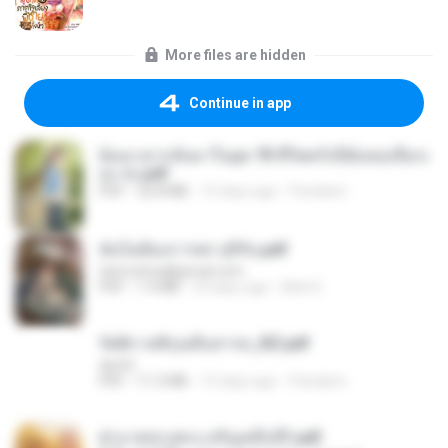
More files are hidden
Continue in app
ย้อนเวลากลับมาในยุค 70 ชีวิตครั้งนี้ฉันขอเลือกเ
อง จบ.pdf
PDF
32.8 MB
15 days ago
Pandarin
ฉันไม่ต้องการพร สุจิรัน.pdf
tanmobza@gmail.com
PDF
1.4 MB
24 days ago
Mob K.
รัตติกาลพิรุณสิบสารท_RZ.pdf
decht
PDF
11.5 MB
15 days ago
Pandarin
ฝ่าบาททรงพระเจริญหมื่นปี1.pdf