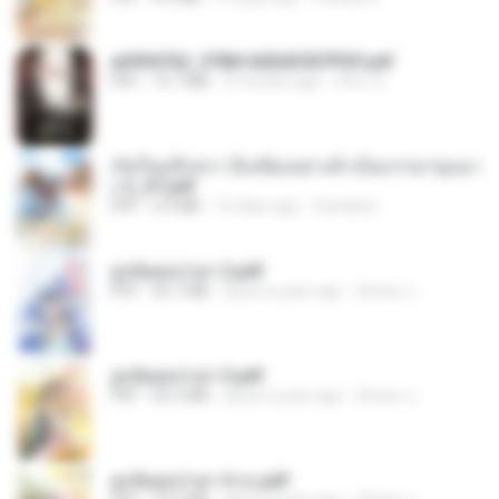
a6994762_9786160043507PDF.pdf
PDF
15.7 MB
3 months ago
อริยา ด.
เกิดใหม่อีกครา อี๋เหนียงอย่างข้าเป็นภรรยาขุนนา
ง 2_ST.pdf
PDF
4.9 MB
15 days ago
Pandarin
ฮูหยิuสุดป่วuฯ 2.pdf
PDF
64.7 MB
about a year ago
ณิชพน แ.
ฮูหยิuสุดป่วuฯ 3.pdf
PDF
65.3 MB
about a year ago
ณิชพน แ.
ฮูหยิuสุดป่วuฯ 4 จบ.pdf