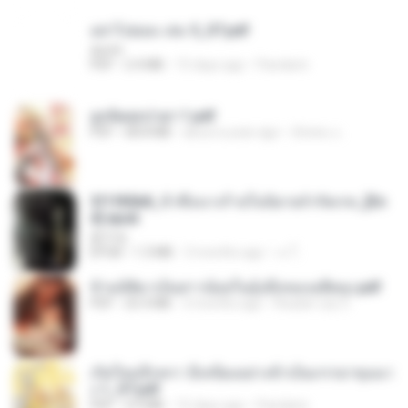
อย่าไปยอม เล่ม 5_ST.pdf
decht
PDF
2.4 MB
15 days ago
Pandarin
ฮูหยิuสุดป่วuฯ 1.pdf
PDF
68.8 MB
about a year ago
ณิชพน แ.
3f1f85b8_ข้าคือนางร้ายในนิยายจำกัดเรท_[En
d].epub
君子生
EPUB
1.3 MB
3 months ago
เจ โ.
ข้ามมิติมาเป็นสาวน้อยในอุ้งมือของอดีตลุง.pdf
PDF
25.4 MB
3 months ago
Reader Lily O.
เกิดใหม่อีกครา อี๋เหนียงอย่างข้าเป็นภรรยาขุนนา
ง 1_ST.pdf
PDF
4.9 MB
15 days ago
Pandarin