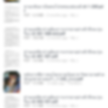
หวนกลับมาเป็นคนโปรดของฮ่องเต้ ch 1-200.pd
f
PDF
6.4 MB
2 months ago
My J.
ท่านแม่ทัพ ท่านต้องการภรรยาอย่างข้าถึงจะรุ่งเ
รือง ch 561-568 end.pdf
PDF
502 KB
2 months ago
My J.
ท่านแม่ทัพ ท่านต้องการภรรยาอย่างข้าถึงจะรุ่งเ
รือง ch 401-501.pdf
PDF
3.6 MB
2 months ago
My J.
หลังจากพี่สาวคนโตกลายเป็นทาส รัชทายาทตำห
นักบูรพาตาแดงก่ำ_1-242_(จบ).pdf
PDF
9.3 MB
15 days ago
Pandarin
ท่านแม่ทัพ ท่านต้องการภรรยาอย่างข้าถึงจะรุ่งเ
รือง ch 502-551.pdf
PDF
3.1 MB
2 months ago
My J.