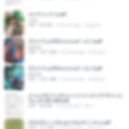
หย่ารักนางร้าย.pdf
1234
PDF
692 KB
3 months ago
yingyai S.
(Y) ฝ่าวิกฤตพิชิตหอคอยดำ เล่ม 2.pdf
BAILIW
PDF
109.7 MB
2 months ago
Pandarin
(Y) ฝ่าวิกฤตพิชิตหอคอยดำ เล่ม 3.pdf
BAILIW
PDF
103.1 MB
2 months ago
Pandarin
ท่านแม่ทัพ ท่านต้องการภรรยาอย่างข้าถึงจะรุ่งเ
รือง ch 553-560.pdf
PDF
493 KB
2 months ago
My J.
(Y)บันทึกการเลี้ยงดูสามียุคหิน 1-4 จบ.pdf
PDF
19.7 MB
4 months ago
เลิฟ รักนะ