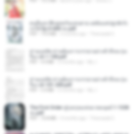
PDF
72.5 MB
about a year ago
ณิชพน แ.
คนอื่นเขาฝึกยุทธกันแทบตาย แต่ฉันแค่ปลูกผักก็เ
ก่งได้ Ep.0-600 จบ.pdf
PDF
19.0 MB
3 months ago
Theerasak G.
ท่านแม่ทัพ ท่านต้องการภรรยาอย่างข้าถึงจะรุ่งเ
รือง ch 1-100.pdf
PDF
4.4 MB
2 months ago
My J.
ท่านแม่ทัพ ท่านต้องการภรรยาอย่างข้าถึงจะรุ่งเ
รือง ch 101-200.pdf
PDF
5.4 MB
2 months ago
My J.
The First Order สู่รุ่งอรุณแห่งมวลมนุษย์ 1-1328
จบ.pdf
PDF
72.8 MB
3 months ago
Theerasak G.