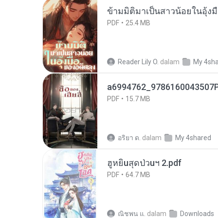
ข้ามมิติมาเป็นสาวน้อยในอุ้งม
PDF
25.4 MB
Reader Lily O.
dalam
My 4sh
a6994762_9786160043507P
PDF
15.7 MB
อริยา ด.
dalam
My 4shared
ฮูหยิuสุดป่วuฯ 2.pdf
PDF
64.7 MB
ณิชพน แ.
dalam
Downloads