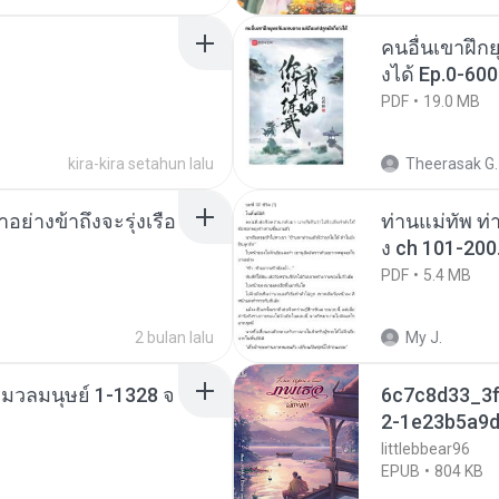
คนอื่นเขาฝึกย
งได้ Ep.0-600
PDF
19.0 MB
kira-kira setahun lalu
Theerasak G.
ย่างข้าถึงจะรุ่งเรือ
ท่านแม่ทัพ ท่
ง ch 101-200
PDF
5.4 MB
2 bulan lalu
My J.
่งมวลมนุษย์ 1-1328 จ
6c7c8d33_3f
2-1e23b5a9d
littlebbear96
EPUB
804 KB