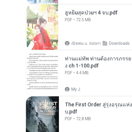
ฮูหยิuสุดป่วuฯ 4 จบ.pdf
PDF
72.5 MB
ณิชพน แ.
dalam
Downloads
ท่านแม่ทัพ ท่านต้องการภรรยาอ
ง ch 1-100.pdf
PDF
4.4 MB
My J.
The First Order สู่รุ่งอรุณแห
บ.pdf
PDF
72.8 MB