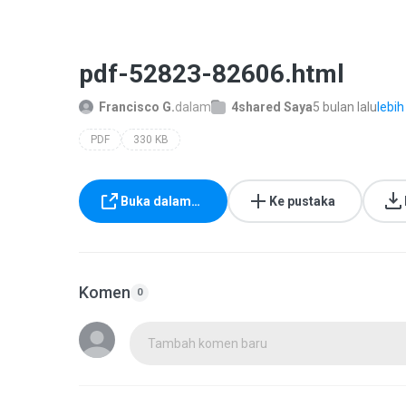
pdf-52823-82606.html
Francisco G.
dalam
4shared Saya
5 bulan lalu
lebih
PDF
330 KB
Buka dalam…
Ke pustaka
Komen
0
Tambah komen baru