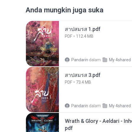
Anda mungkin juga suka
สาปสมรส 1.pdf
PDF
112.4 MB
Pandarin
dalam
My 4shared
สาปสมรส 3.pdf
PDF
73.4 MB
Pandarin
dalam
My 4shared
Wrath & Glory - Aeldari - In
pdf