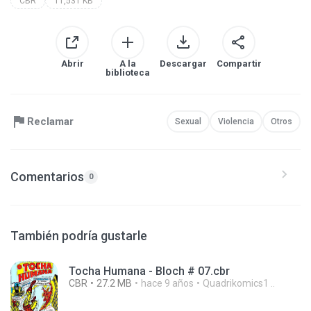
CBR
11,531 KB
Abrir
A la
Descargar
Compartir
biblioteca
Reclamar
Sexual
Violencia
Otros
Comentarios
0
También podría gustarle
Tocha Humana - Bloch # 07.cbr
CBR
27.2 MB
hace 9 años
Quadrikomics1 ..