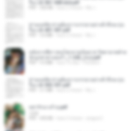
รือง ch 561-568 end.pdf
PDF
502 KB
hace 2 meses
My J.
ท่านแม่ทัพ ท่านต้องการภรรยาอย่างข้าถึงจะรุ่งเ
รือง ch 401-501.pdf
PDF
3.6 MB
hace 2 meses
My J.
หลังจากพี่สาวคนโตกลายเป็นทาส รัชทายาทตำห
นักบูรพาตาแดงก่ำ_1-242_(จบ).pdf
PDF
9.3 MB
hace 16 días
Pandarin
ท่านแม่ทัพ ท่านต้องการภรรยาอย่างข้าถึงจะรุ่งเ
รือง ch 502-551.pdf
PDF
3.1 MB
hace 2 meses
My J.
หย่ารักนางร้าย.pdf
1234
PDF
692 KB
hace 3 meses
yingyai S.