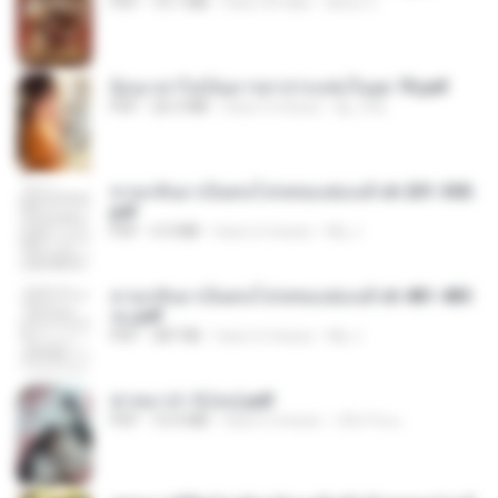
PDF
10.1 MB
hace 30 días
alexz Z.
ย้อนเวลาไปเป็นมารดาปากแซ่บในยุค 70.pdf
PDF
26.5 MB
hace 3 meses
kp_fha
หวนกลับมาเป็นคนโปรดของฮ่องเต้ ch 201-300.
pdf
PDF
4.3 MB
hace 2 meses
My J.
หวนกลับมาเป็นคนโปรดของฮ่องเต้ ch 481-485
จบ.pdf
PDF
387 KB
hace 2 meses
My J.
ฆ่าหมาป่า 5 (จบ).pdf
PDF
10.4 MB
hace 5 meses
เลิฟ รักนะ