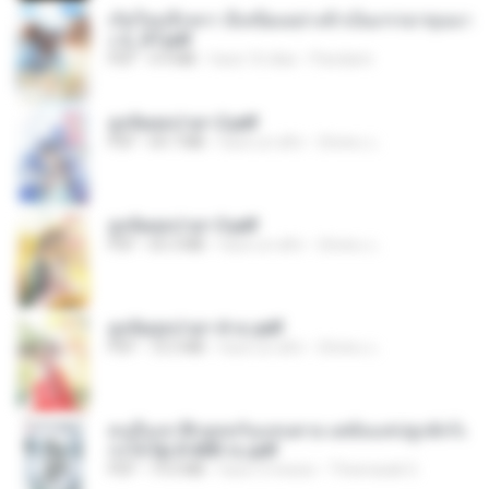
เกิดใหม่อีกครา อี๋เหนียงอย่างข้าเป็นภรรยาขุนนา
ง 2_ST.pdf
PDF
4.9 MB
hace 16 días
Pandarin
ฮูหยิuสุดป่วuฯ 2.pdf
PDF
64.7 MB
hace un año
ณิชพน แ.
ฮูหยิuสุดป่วuฯ 3.pdf
PDF
65.3 MB
hace un año
ณิชพน แ.
ฮูหยิuสุดป่วuฯ 4 จบ.pdf
PDF
72.5 MB
hace un año
ณิชพน แ.
คนอื่นเขาฝึกยุทธกันแทบตาย แต่ฉันแค่ปลูกผักก็เ
ก่งได้ Ep.0-600 จบ.pdf
PDF
19.0 MB
hace 3 meses
Theerasak G.