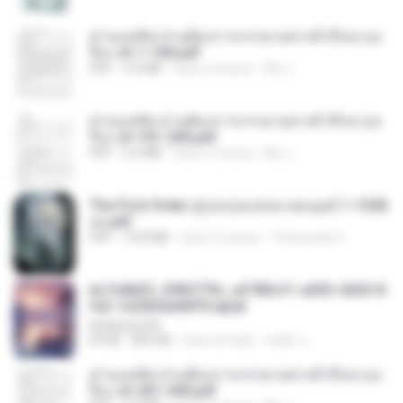
ท่านแม่ทัพ ท่านต้องการภรรยาอย่างข้าถึงจะรุ่งเ
รือง ch 1-100.pdf
PDF
4.4 MB
hace 2 meses
My J.
ท่านแม่ทัพ ท่านต้องการภรรยาอย่างข้าถึงจะรุ่งเ
รือง ch 101-200.pdf
PDF
5.4 MB
hace 2 meses
My J.
The First Order สู่รุ่งอรุณแห่งมวลมนุษย์ 1-1328
จบ.pdf
PDF
72.8 MB
hace 3 meses
Theerasak G.
6c7c8d33_3f85779c_e3783cf1-e033-4265-8
fe2-1e23b5a9dff0.epub
littlebbear96
EPUB
804 KB
hace 25 días
ทอฝัน ม.
ท่านแม่ทัพ ท่านต้องการภรรยาอย่างข้าถึงจะรุ่งเ
รือง ch 201-300.pdf