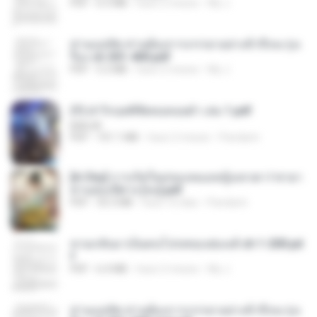
PDF
6.5 MB
hace 2 meses
My J.
ท่านแม่ทัพ ท่านต้องการภรรยาอย่างข้าถึงจะรุ่งเ
รือง ch 301-400.pdf
PDF
5.2 MB
hace 2 meses
My J.
(Y) ฝ่าวิกฤตพิชิตหอคอยดำ เล่ม 1.pdf
BAILIW
PDF
101.1 MB
hace 2 meses
Pandarin
[A Chu] การเกิดใหม่ของหมอหญิงเทวดา l ชายา
ท่านอ๋องปีศาจ [จบ].pdf
PDF
35.5 MB
hace 16 días
Pandarin
หวนกลับมาเป็นคนโปรดของฮ่องเต้ ch 1-200.pd
f
PDF
6.4 MB
hace 2 meses
My J.
ท่านแม่ทัพ ท่านต้องการภรรยาอย่างข้าถึงจะรุ่งเ