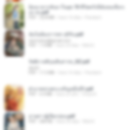
ย้อนเวลากลับมาในยุค 70 ชีวิตครั้งนี้ฉันขอเลือกเ
อง จบ.pdf
PDF
32.8 MB
hace 16 días
Pandarin
ฉันไม่ต้องการพร สุจิรัน.pdf
tanmobza@gmail.com
PDF
1.4 MB
hace 24 días
Mob K.
รัตติกาลพิรุณสิบสารท_RZ.pdf
decht
PDF
11.5 MB
hace 16 días
Pandarin
ฝ่าบาททรงพระเจริญหมื่นปี1.pdf
PDF
6.4 MB
hace un año
Orasa K.
ม่ายสาวผู้เปียกปอน.pdf
PDF
684 KB
hace 26 días
Mob K.