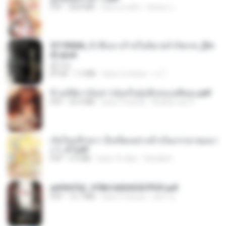
PDF
68.8 MB
hace un año
ณิชพน แ.
3f1f85b8_ข้าคือนางร้ายในนิยายจำกัดเรท_[En
d].epub
君子生
EPUB
1.3 MB
hace 3 meses
เจ โ.
ข้ามมิติมาเป็นสาวน้อยในอุ้งมือของอดีตลุง.pdf
PDF
25.4 MB
hace 3 meses
Reader Lily O.
เกิดใหม่อีกครา อี๋เหนียงอย่างข้าเป็นภรรยาขุนนา
ง 1_ST.pdf
PDF
4.9 MB
hace 16 días
Pandarin
a6994762_9786160043507PDF.pdf
PDF
15.7 MB
hace 3 meses
อริยา ด.