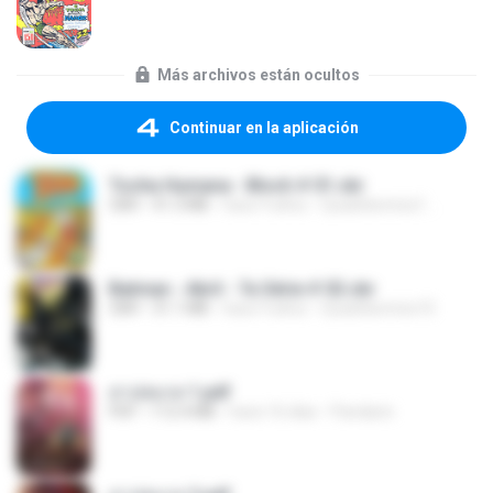
Más archivos están ocultos
Continuar en la aplicación
Tocha Humana - Bloch # 01.cbr
CBR
41.3 MB
hace 9 años
Quadrikomics1 ..
Batman - Abril - 7a Série # 02.cbr
CBR
31.1 MB
hace 9 años
Quadrikomics10
สาปสมรส 1.pdf
PDF
112.4 MB
hace 16 días
Pandarin