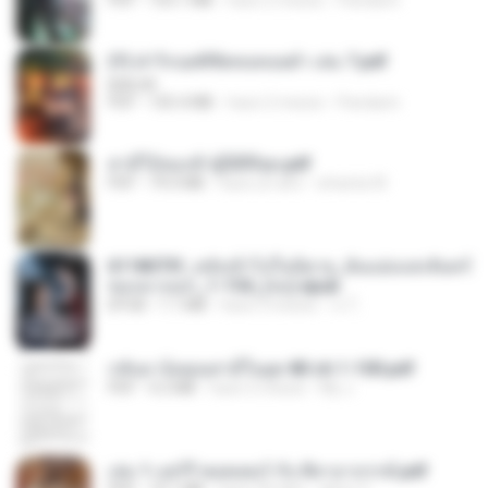
(Y) ฝ่าวิกฤตพิชิตหอคอยดำ เล่ม 7.pdf
BAILIW
PDF
105.4 MB
hace 2 meses
Pandarin
สามีใบ้ของข้าผู้นี้ดีที่สุด.pdf
PDF
79.0 MB
hace un año
whanta W.
6118073f_หลังเข้าไปในนิยาย_ฉันแย่งแสงจันทร์
ของนางเอก_1-154_(จบ).epub
EPUB
1.1 MB
hace 3 meses
เจ โ.
กลับมาง้อคุณสามีในยุค 80 ch 1-100.pdf
PDF
4.2 MB
hace 2 meses
My J.
เล่ม 1 แฮร์รี่ พอตเตอร์ กับ ศิลาอาถรรพ์.pdf