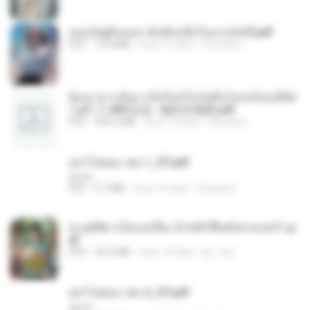
เธอเป็นผู้รับเหมาอันดับหนึ่งในแกแล็คซี่.pdf
PDF
19.9 MB
hace 16 días
Pandarin
ย้อนเวลากลับมาเกิดใหม่ในวันสิ้นโลกพร้อมมิติส่
วนตัว 1-443 [จบ] - 揍趴长颈鹿.pdf
PDF
499.6 MB
hace 16 días
Pandarin
อย่าไปยอม เล่ม 1_ST.pdf
decht
PDF
2.7 MB
hace 16 días
Pandarin
ทะลุมิติมาเป็นแม่เลี้ยง ข้าพลิกฟื้นทั้งครอบครัว.p
df
PDF
42.5 MB
hace 18 días
kp_fha
อย่าไปยอม เล่ม 2_ST.pdf
decht