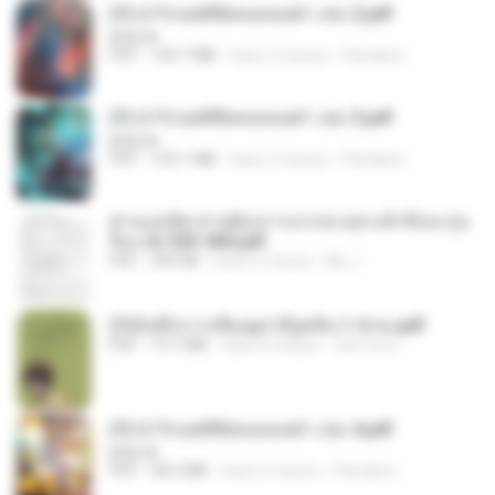
(Y) ฝ่าวิกฤตพิชิตหอคอยดำ เล่ม 2.pdf
BAILIW
PDF
109.7 MB
hace 2 meses
Pandarin
(Y) ฝ่าวิกฤตพิชิตหอคอยดำ เล่ม 3.pdf
BAILIW
PDF
103.1 MB
hace 2 meses
Pandarin
ท่านแม่ทัพ ท่านต้องการภรรยาอย่างข้าถึงจะรุ่งเ
รือง ch 553-560.pdf
PDF
493 KB
hace 2 meses
My J.
(Y)บันทึกการเลี้ยงดูสามียุคหิน 1-4 จบ.pdf
PDF
19.7 MB
hace 4 meses
เลิฟ รักนะ
(Y) ฝ่าวิกฤตพิชิตหอคอยดำ เล่ม 4.pdf
BAILIW
PDF
98.2 MB
hace 2 meses
Pandarin