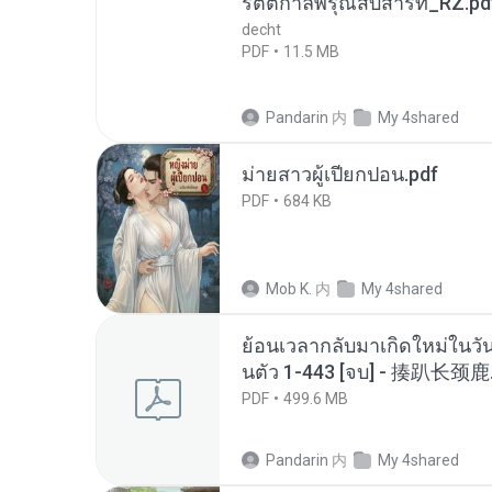
รัตติกาลพิรุณสิบสารท_RZ.pd
decht
PDF
11.5 MB
Pandarin
内
My 4shared
ม่ายสาวผู้เปียกปอน.pdf
PDF
684 KB
Mob K.
内
My 4shared
ย้อนเวลากลับมาเกิดใหม่ในวัน
นตัว 1-443 [จบ] - 揍趴长颈鹿
PDF
499.6 MB
Pandarin
内
My 4shared