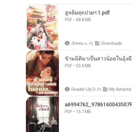
ฮูหยิuสุดป่วuฯ 1.pdf
PDF
68.8 MB
ณิชพน แ.
内
Downloads
ข้ามมิติมาเป็นสาวน้อยในอุ้งม
PDF
25.4 MB
Reader Lily O.
内
My 4shared
a6994762_9786160043507P
PDF
15.7 MB