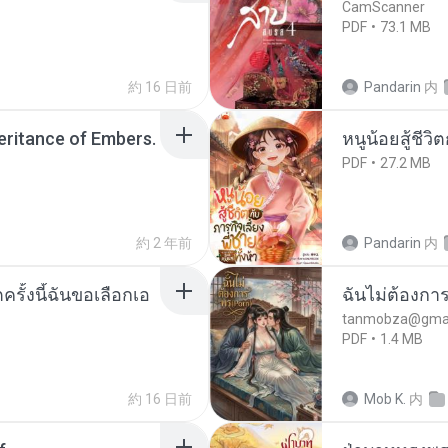
CamScanner
PDF
73.1 MB
約 16 日前
Pandarin
内
heritance of Embers.
หนูน้อยสู้ชีวิ
PDF
27.2 MB
約 2 年前
Pandarin
内
ครั้งนี้ฉันขอเลือกเอ
ฉันไม่ต้องการ
tanmobza@gmai
PDF
1.4 MB
約 16 日前
Mob K.
内