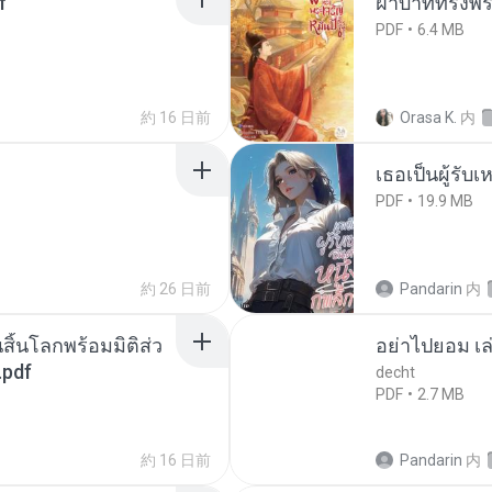
f
ฝ่าบาททรงพระ
PDF
6.4 MB
約 16 日前
Orasa K.
内
เธอเป็นผู้รับ
PDF
19.9 MB
約 26 日前
Pandarin
内
สิ้นโลกพร้อมมิติส่ว
อย่าไปยอม เล
.pdf
decht
PDF
2.7 MB
約 16 日前
Pandarin
内