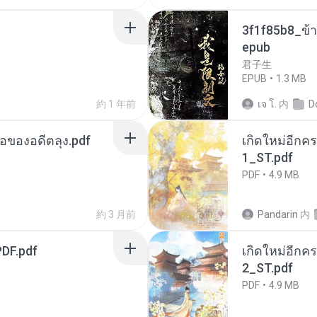
3f1f85b8_ข้า
epub
君子生
EPUB
1.3 MB
約 1 年前
เจ โ.
内
D
ือของอดีตลุง.pdf
เกิดใหม่อีกคร
1_ST.pdf
PDF
4.9 MB
約 3 月前
Pandarin
内
DF.pdf
เกิดใหม่อีกคร
2_ST.pdf
PDF
4.9 MB