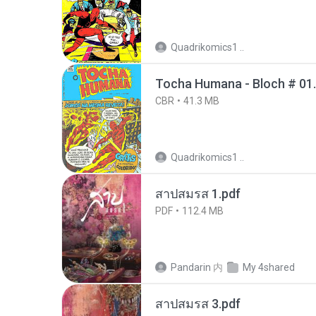
Quadrikomics1 ..
Tocha Humana - Bloch # 01
CBR
41.3 MB
Quadrikomics1 ..
สาปสมรส 1.pdf
PDF
112.4 MB
Pandarin
内
My 4shared
สาปสมรส 3.pdf