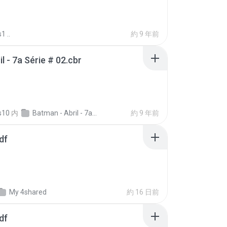
1 ..
約 9 年前
l - 7a Série # 02.cbr
s10
内
Batman - Abril - 7a Série - Planeta DC
約 9 年前
df
My 4shared
約 16 日前
df