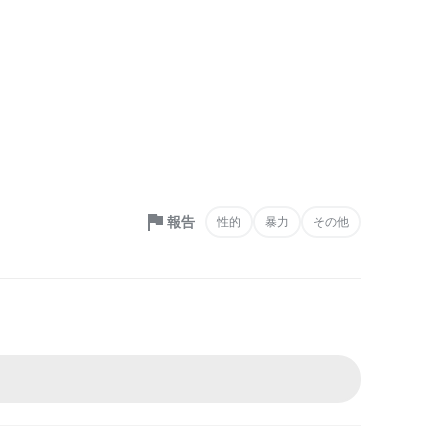
報告
性的
暴力
その他