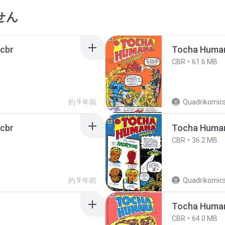
せん
.cbr
Tocha Humana
CBR
61.6 MB
約 9 年前
Quadrikomics
.cbr
Tocha Humana
CBR
36.2 MB
約 9 年前
Quadrikomics
Tocha Humana
CBR
64.0 MB