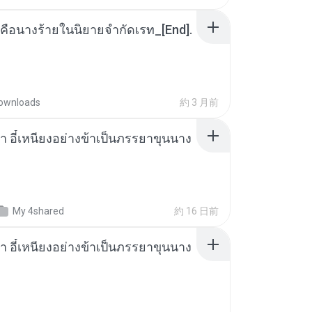
คือนางร้ายในนิยายจำกัดเรท_[End].
ownloads
約 3 月前
า อี๋เหนียงอย่างข้าเป็นภรรยาขุนนาง
My 4shared
約 16 日前
า อี๋เหนียงอย่างข้าเป็นภรรยาขุนนาง