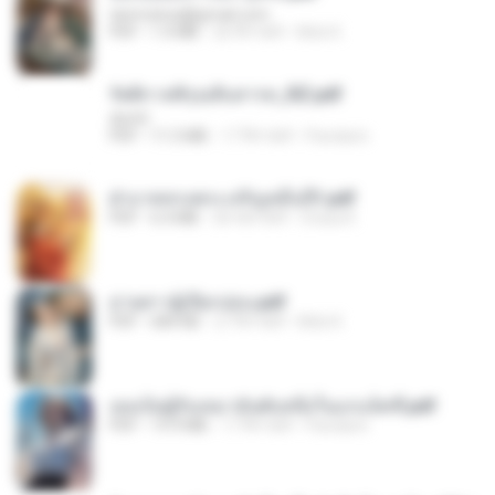
tanmobza@gmail.com
PDF
1.4 MB
26 दिन पहले
Mob K.
รัตติกาลพิรุณสิบสารท_RZ.pdf
decht
PDF
11.5 MB
17 दिन पहले
Pandarin
ฝ่าบาททรงพระเจริญหมื่นปี1.pdf
PDF
6.4 MB
एक साल पहले
Orasa K.
ม่ายสาวผู้เปียกปอน.pdf
PDF
684 KB
27 दिन पहले
Mob K.
เธอเป็นผู้รับเหมาอันดับหนึ่งในแกแล็คซี่.pdf
PDF
19.9 MB
17 दिन पहले
Pandarin