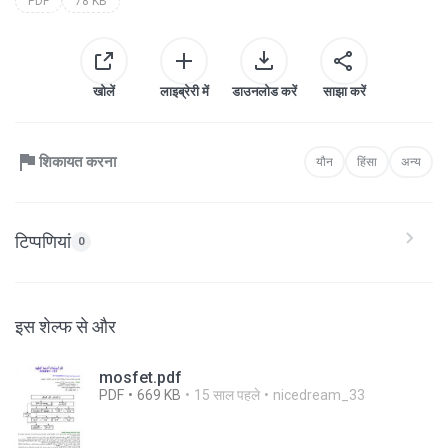
PDF
78 KB
खोलें
लाइब्रेरी में
डाउनलोड करें
साझा करें
शिकायत करना
यौन
हिंसा
अन्य
टिप्पणियां
0
इस शेल्फ से और
mosfet.pdf
PDF
669 KB
15 साल पहले
nicedream_33