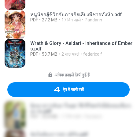
หนูน้อยสู้ชีวิตกับภารกิจเลี้ยงพี่ชายทั้งห้า.pdf
PDF
27.2 MB
17 दिन पहले
Pandarin
Wrath & Glory - Aeldari - Inheritance of Ember
s.pdf
PDF
53.7 MB
2 साल पहले
federico f
अधिक फ़ाइलें छिपी हुई हैं
ऐप में जारी रखें
ย้อนเวลากลับมาในยุค 70 ชีวิตครั้งนี้ฉันขอเลือกเ
อง จบ.pdf
PDF
32.8 MB
17 दिन पहले
Pandarin
ฉันไม่ต้องการพร สุจิรัน.pdf