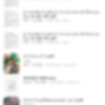
ท่านแม่ทัพ ท่านต้องการภรรยาอย่างข้าถึงจะรุ่งเ
รือง ch 401-501.pdf
PDF
3.6 MB
2 महीने पहले
My J.
ท่านแม่ทัพ ท่านต้องการภรรยาอย่างข้าถึงจะรุ่งเ
รือง ch 502-551.pdf
PDF
3.1 MB
2 महीने पहले
My J.
หย่ารักนางร้าย.pdf
1234
PDF
692 KB
3 महीने पहले
yingyai S.
SPIUNAT MAVI.xlsx
XLSX
99.4 MB
2 साल पहले
Susann S.
(Y) ฝ่าวิกฤตพิชิตหอคอยดำ เล่ม 2.pdf