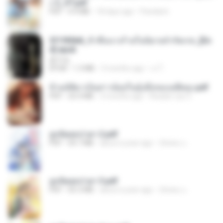
ง 2_ST.pdf
PDF
4.9 MB
18 days ago
Pandarin
3f1f85b8_ข้าคือนางร้ายในนิยายจำกัดเรท_[En
d].epub
君子生
EPUB
1.3 MB
3 months ago
เจ โ.
ข้ามมิติมาเป็นสาวน้อยในอุ้งมือของอดีตลุง.pdf
PDF
25.4 MB
3 months ago
Reader Lily O.
ฮูหยิuสุดป่วuฯ 2.pdf
PDF
64.7 MB
about a year ago
ณิชพน แ.
ฮูหยิuสุดป่วuฯ 3.pdf
PDF
65.3 MB
about a year ago
ณิชพน แ.