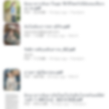
ย้อนเวลากลับมาในยุค 70 ชีวิตครั้งนี้ฉันขอเลือกเ
อง จบ.pdf
PDF
32.8 MB
18 days ago
Pandarin
ฉันไม่ต้องการพร สุจิรัน.pdf
tanmobza@gmail.com
PDF
1.4 MB
26 days ago
Mob K.
รัตติกาลพิรุณสิบสารท_RZ.pdf
decht
PDF
11.5 MB
18 days ago
Pandarin
ม่ายสาวผู้เปียกปอน.pdf
PDF
684 KB
28 days ago
Mob K.
ย้อนเวลากลับมาเกิดใหม่ในวันสิ้นโลกพร้อมมิติส่
วนตัว 1-443 [จบ] - 揍趴长颈鹿.pdf
PDF
499.6 MB
18 days ago
Pandarin