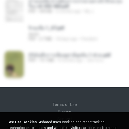
ท่านแม่ทัพ ท่านต้องการภรรยาอย่างข้าถึงจะรุ่งเ
รือง ch 553-560.pdf
PDF
493 KB
2 months ago
My J.
จิ่วฉงจื่อ 1_ST.pdf
decht
PDF
2.7 MB
18 days ago
Pandarin
(Y)บันทึกการเลี้ยงดูสามียุคหิน 1-4 จบ.pdf
PDF
19.7 MB
4 months ago
เลิฟ รักนะ
Terms of Use
Privacy
Support
We Use Cookies.
4shared uses cookies and other tracking
Do not sell my personal information
technologies to understand where our visitors are coming from and