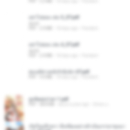
PDF
2.5 MB
18 days ago
Pandarin
อย่าไปยอม เล่ม 5_ST.pdf
decht
PDF
2.4 MB
18 days ago
Pandarin
อย่าไปยอม เล่ม 4_ST.pdf
decht
PDF
2.4 MB
18 days ago
Pandarin
ฮ่องเต้ช่างคลั่งรักยิ่งนัก-ST.pdf
PDF
9.0 MB
18 days ago
Pandarin
ฮูหยิuสุดป่วuฯ 1.pdf
PDF
68.8 MB
about a year ago
ณิชพน แ.
เกิดใหม่อีกครา อี๋เหนียงอย่างข้าเป็นภรรยาขุนนา