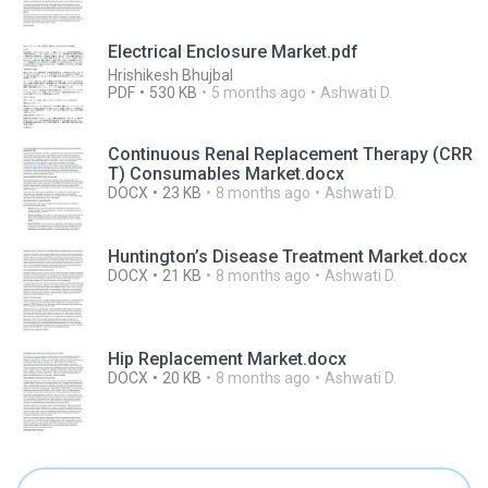
Electrical Enclosure Market.pdf
Hrishikesh Bhujbal
PDF
530 KB
5 months ago
Ashwati D.
Continuous Renal Replacement Therapy (CRR
T) Consumables Market.docx
DOCX
23 KB
8 months ago
Ashwati D.
Huntington’s Disease Treatment Market.docx
DOCX
21 KB
8 months ago
Ashwati D.
Hip Replacement Market.docx
DOCX
20 KB
8 months ago
Ashwati D.