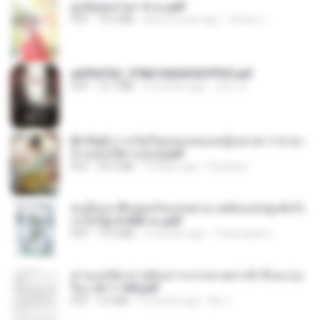
ฮูหยิuสุดป่วuฯ 4 จบ.pdf
PDF
72.5 MB
about a year ago
ณิชพน แ.
a6994762_9786160043507PDF.pdf
PDF
15.7 MB
3 months ago
อริยา ด.
[A Chu] การเกิดใหม่ของหมอหญิงเทวดา l ชายา
ท่านอ๋องปีศาจ [จบ].pdf
PDF
35.5 MB
18 days ago
Pandarin
คนอื่นเขาฝึกยุทธกันแทบตาย แต่ฉันแค่ปลูกผักก็เ
ก่งได้ Ep.0-600 จบ.pdf
PDF
19.0 MB
3 months ago
Theerasak G.
ท่านแม่ทัพ ท่านต้องการภรรยาอย่างข้าถึงจะรุ่งเ
รือง ch 1-100.pdf
PDF
4.4 MB
2 months ago
My J.