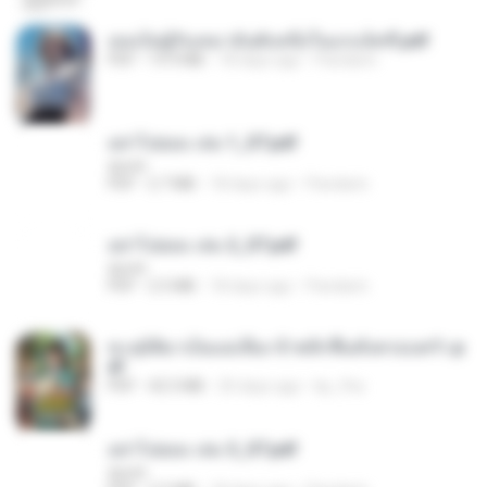
เธอเป็นผู้รับเหมาอันดับหนึ่งในแกแล็คซี่.pdf
PDF
19.9 MB
18 days ago
Pandarin
อย่าไปยอม เล่ม 1_ST.pdf
decht
PDF
2.7 MB
18 days ago
Pandarin
อย่าไปยอม เล่ม 2_ST.pdf
decht
PDF
2.5 MB
18 days ago
Pandarin
ทะลุมิติมาเป็นแม่เลี้ยง ข้าพลิกฟื้นทั้งครอบครัว.p
df
PDF
42.5 MB
20 days ago
kp_fha
อย่าไปยอม เล่ม 3_ST.pdf
decht