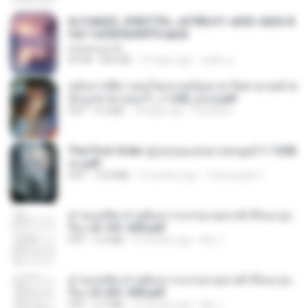
6c7c8d33_3f85779c_e3783cf1-e033-4265-8
fe2-1e23b5a9dff0.epub
littlebbear96
EPUB
804 KB
27 days ago
ทอฝัน ม.
หลังจากพี่สาวคนโตกลายเป็นทาส รัชทายาทตำห
นักบูรพาตาแดงก่ำ_1-242_(จบ).pdf
PDF
9.3 MB
18 days ago
Pandarin
The First Order สู่รุ่งอรุณแห่งมวลมนุษย์ 1-1328
จบ.pdf
PDF
72.8 MB
3 months ago
Theerasak G.
ท่านแม่ทัพ ท่านต้องการภรรยาอย่างข้าถึงจะรุ่งเ
รือง ch 101-200.pdf
PDF
5.4 MB
2 months ago
My J.
ท่านแม่ทัพ ท่านต้องการภรรยาอย่างข้าถึงจะรุ่งเ
รือง ch 201-300.pdf
PDF
6.5 MB
2 months ago
My J.