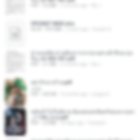
PDF
3.6 MB
2 months ago
My J.
SPIUNAT MAVI.xlsx
XLSX
99.4 MB
2 years ago
Susann S.
ท่านแม่ทัพ ท่านต้องการภรรยาอย่างข้าถึงจะรุ่งเ
รือง ch 502-551.pdf
PDF
3.1 MB
2 months ago
My J.
หย่ารักนางร้าย.pdf
1234
PDF
692 KB
3 months ago
yingyai S.
หลังเข้าไปในนิยาย ฉันแย่งแสงจันทร์ของนางเอก
_1-154_(จบ).pdf
PDF
5.6 MB
18 days ago
Pandarin