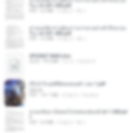
ท่านแม่ทัพ ท่านต้องการภรรยาอย่างข้าถึงจะรุ่งเ
รือง ch 201-300.pdf
PDF
6.5 MB
2개월 전
My J.
ท่านแม่ทัพ ท่านต้องการภรรยาอย่างข้าถึงจะรุ่งเ
รือง ch 301-400.pdf
PDF
5.2 MB
2개월 전
My J.
SPIUNAT MAVI.xlsx
XLSX
99.4 MB
2년 전
Susann S.
(Y) ฝ่าวิกฤตพิชิตหอคอยดำ เล่ม 1.pdf
BAILIW
PDF
101.1 MB
3개월 전
Pandarin
หวนกลับมาเป็นคนโปรดของฮ่องเต้ ch 1-200.pd
f
PDF
6.4 MB
2개월 전
My J.