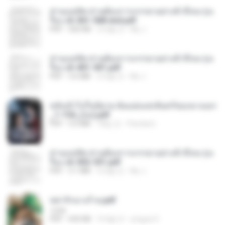
ท่านแม่ทัพ ท่านต้องการภรรยาอย่างข้าถึงจะรุ่งเ
รือง ch 561-568 end.pdf
PDF
502 KB
2개월 전
My J.
ท่านแม่ทัพ ท่านต้องการภรรยาอย่างข้าถึงจะรุ่งเ
รือง ch 401-501.pdf
PDF
3.6 MB
2개월 전
My J.
หลังเข้าไปในนิยาย ฉันแย่งแสงจันทร์ของนางเอก
_1-154_(จบ).pdf
PDF
5.6 MB
18일 전
Pandarin
ท่านแม่ทัพ ท่านต้องการภรรยาอย่างข้าถึงจะรุ่งเ
รือง ch 502-551.pdf
PDF
3.1 MB
2개월 전
My J.
หย่ารักนางร้าย.pdf
1234
PDF
692 KB
3개월 전
yingyai S.