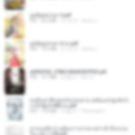
ฮูหยิuสุดป่วuฯ 3.pdf
PDF
65.3 MB
약 1년 전
ณิชพน แ.
ฮูหยิuสุดป่วuฯ 4 จบ.pdf
PDF
72.5 MB
약 1년 전
ณิชพน แ.
a6994762_9786160043507PDF.pdf
PDF
15.7 MB
3개월 전
อริยา ด.
คนอื่นเขาฝึกยุทธกันแทบตาย แต่ฉันแค่ปลูกผักก็เ
ก่งได้ Ep.0-600 จบ.pdf
PDF
19.0 MB
3개월 전
Theerasak G.
ท่านแม่ทัพ ท่านต้องการภรรยาอย่างข้าถึงจะรุ่งเ
รือง ch 1-100.pdf