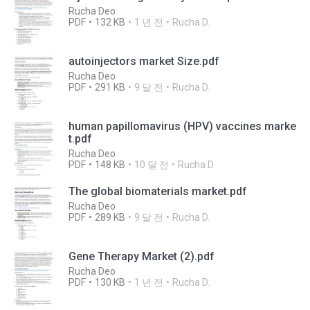
Rucha Deo
PDF
132 KB
1 년 전
Rucha D.
autoinjectors market Size.pdf
Rucha Deo
PDF
291 KB
9 달 전
Rucha D.
human papillomavirus (HPV) vaccines marke
t.pdf
Rucha Deo
PDF
148 KB
10 달 전
Rucha D.
The global biomaterials market.pdf
Rucha Deo
PDF
289 KB
9 달 전
Rucha D.
Gene Therapy Market (2).pdf
Rucha Deo
PDF
130 KB
1 년 전
Rucha D.