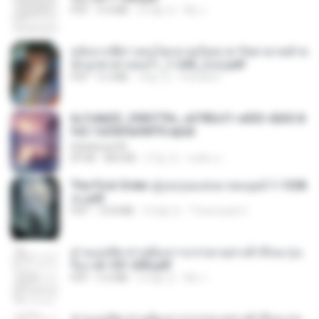
PDF
4.4 MB
2개월 전
My J.
หลังจากพี่สาวคนโตกลายเป็นทาส รัชทายาทตำห
นักบูรพาตาแดงก่ำ_1-242_(จบ).pdf
PDF
9.3 MB
18일 전
Pandarin
6c7c8d33_3f85779c_e3783cf1-e033-4265-8
fe2-1e23b5a9dff0.epub
littlebbear96
EPUB
804 KB
27일 전
ทอฝัน ม.
The First Order สู่รุ่งอรุณแห่งมวลมนุษย์ 1-1328
จบ.pdf
PDF
72.8 MB
3개월 전
Theerasak G.
ท่านแม่ทัพ ท่านต้องการภรรยาอย่างข้าถึงจะรุ่งเ
รือง ch 101-200.pdf
PDF
5.4 MB
2개월 전
My J.