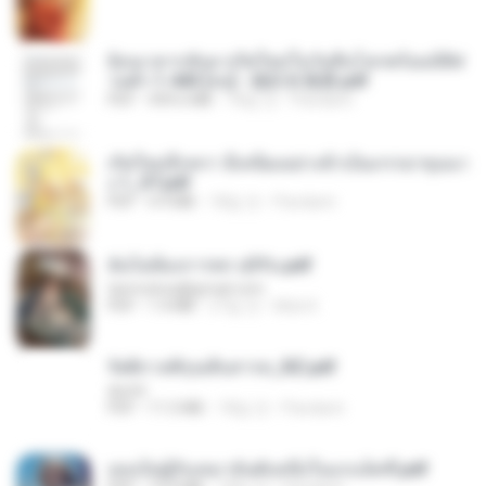
ย้อนเวลากลับมาเกิดใหม่ในวันสิ้นโลกพร้อมมิติส่
วนตัว 1-443 [จบ] - 揍趴长颈鹿.pdf
PDF
499.6 MB
18일 전
Pandarin
เกิดใหม่อีกครา อี๋เหนียงอย่างข้าเป็นภรรยาขุนนา
ง 1_ST.pdf
PDF
4.9 MB
18일 전
Pandarin
ฉันไม่ต้องการพร สุจิรัน.pdf
tanmobza@gmail.com
PDF
1.4 MB
27일 전
Mob K.
รัตติกาลพิรุณสิบสารท_RZ.pdf
decht
PDF
11.5 MB
18일 전
Pandarin
เธอเป็นผู้รับเหมาอันดับหนึ่งในแกแล็คซี่.pdf