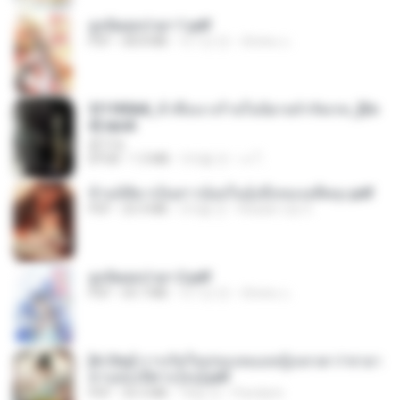
ฮูหยิuสุดป่วuฯ 1.pdf
PDF
68.8 MB
약 1년 전
ณิชพน แ.
3f1f85b8_ข้าคือนางร้ายในนิยายจำกัดเรท_[En
d].epub
君子生
EPUB
1.3 MB
3개월 전
เจ โ.
ข้ามมิติมาเป็นสาวน้อยในอุ้งมือของอดีตลุง.pdf
PDF
25.4 MB
3개월 전
Reader Lily O.
ฮูหยิuสุดป่วuฯ 2.pdf
PDF
64.7 MB
약 1년 전
ณิชพน แ.
[A Chu] การเกิดใหม่ของหมอหญิงเทวดา l ชายา
ท่านอ๋องปีศาจ [จบ].pdf
PDF
35.5 MB
18일 전
Pandarin