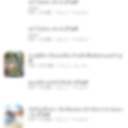
อย่าไปยอม เล่ม 3_ST.pdf
decht
PDF
2.5 MB
18일 전
Pandarin
อย่าไปยอม เล่ม 4_ST.pdf
decht
PDF
2.4 MB
18일 전
Pandarin
ทะลุมิติมาเป็นแม่เลี้ยง ข้าพลิกฟื้นทั้งครอบครัว.p
df
PDF
42.5 MB
21일 전
kp_fha
ฮ่องเต้ช่างคลั่งรักยิ่งนัก-ST.pdf
PDF
9.0 MB
18일 전
Pandarin
เกิดใหม่อีกครา อี๋เหนียงอย่างข้าเป็นภรรยาขุนนา
ง 2_ST.pdf
PDF
4.9 MB
18일 전
Pandarin