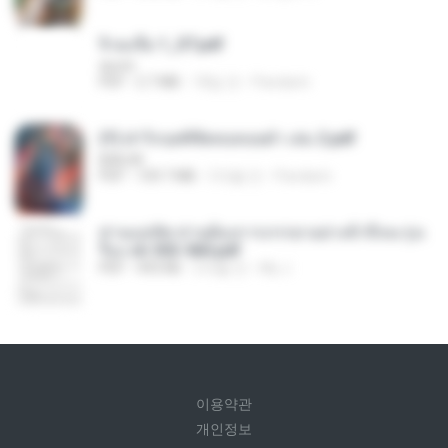
จิ่วฉงจื่อ 1_ST.pdf
decht
PDF
2.7 MB
18일 전
Pandarin
(Y) ฝ่าวิกฤตพิชิตหอคอยดำ เล่ม 2.pdf
BAILIW
PDF
109.7 MB
3개월 전
Pandarin
ท่านแม่ทัพ ท่านต้องการภรรยาอย่างข้าถึงจะรุ่งเ
รือง ch 553-560.pdf
PDF
493 KB
2개월 전
My J.
이용약관
개인정보