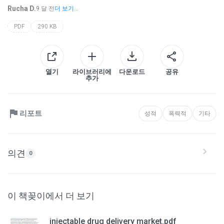
Rucha D.
9 달 전
더 보기...
PDF
290 KB
열기
라이브러리에
다운로드
공유
추가
리포트
성적
폭력적
기타
의견
0
이 책꽂이에서 더 보기
injectable drug delivery market.pdf