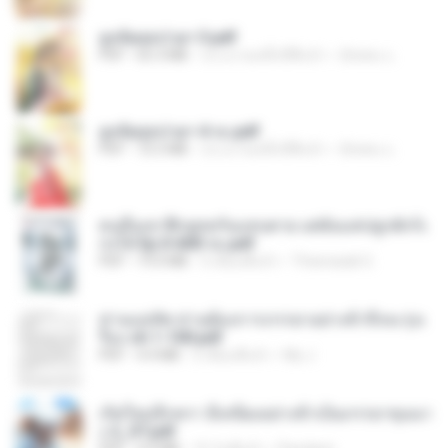
ฮูหยิuสุดป่วuฯ 3.pdf
PDF
65.3 MB
ประมาณหนึ่งปีที่แล้ว
ณิชพน แ.
ฮูหยิuสุดป่วuฯ 4 จบ.pdf
PDF
72.5 MB
ประมาณหนึ่งปีที่แล้ว
ณิชพน แ.
คนอื่นเขาฝึกยุทธกันแทบตาย แต่ฉันแค่ปลูกผักก็เ
ก่งได้ Ep.0-600 จบ.pdf
PDF
19.0 MB
3 เดือนที่แล้ว
Theerasak G.
ท่านแม่ทัพ ท่านต้องการภรรยาอย่างข้าถึงจะรุ่งเ
รือง ch 1-100.pdf
PDF
4.4 MB
2 เดือนที่แล้ว
My J.
เกิดใหม่อีกครา อี๋เหนียงอย่างข้าเป็นภรรยาขุนนา
ง 2_ST.pdf