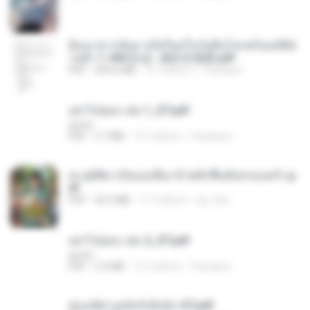
ย้อนเวลากลับมาเกิดใหม่ในวันสิ้นโลกพร้อมมิติส่
วนตัว 1-443 [จบ] - 揍趴长颈鹿.pdf
PDF
499.6 MB
15 วันที่แล้ว
Pandarin
อย่าไปยอม เล่ม 1_ST.pdf
decht
PDF
2.7 MB
15 วันที่แล้ว
Pandarin
ทะลุมิติมาเป็นแม่เลี้ยง ข้าพลิกฟื้นทั้งครอบครัว.p
df
PDF
42.5 MB
17 วันที่แล้ว
kp_fha
อย่าไปยอม เล่ม 2_ST.pdf
decht
PDF
2.5 MB
15 วันที่แล้ว
Pandarin
ฮ่องเต้ช่างคลั่งรักยิ่งนัก-ST.pdf