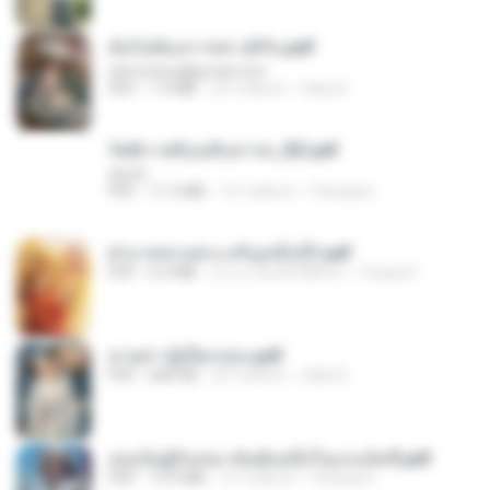
ฉันไม่ต้องการพร สุจิรัน.pdf
tanmobza@gmail.com
PDF
1.4 MB
24 วันที่แล้ว
Mob K.
รัตติกาลพิรุณสิบสารท_RZ.pdf
decht
PDF
11.5 MB
15 วันที่แล้ว
Pandarin
ฝ่าบาททรงพระเจริญหมื่นปี1.pdf
PDF
6.4 MB
ประมาณหนึ่งปีที่แล้ว
Orasa K.
ม่ายสาวผู้เปียกปอน.pdf
PDF
684 KB
25 วันที่แล้ว
Mob K.
เธอเป็นผู้รับเหมาอันดับหนึ่งในแกแล็คซี่.pdf
PDF
19.9 MB
15 วันที่แล้ว
Pandarin