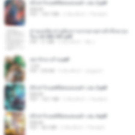
(Y) ฝ่าวิกฤตพิชิตหอคอยดำ เล่ม 2.pdf
BAILIW
PDF
109.7 MB
2 เดือนที่แล้ว
Pandarin
ท่านแม่ทัพ ท่านต้องการภรรยาอย่างข้าถึงจะรุ่งเ
รือง ch 502-551.pdf
PDF
3.1 MB
2 เดือนที่แล้ว
My J.
หย่ารักนางร้าย.pdf
1234
PDF
692 KB
3 เดือนที่แล้ว
yingyai S.
(Y) ฝ่าวิกฤตพิชิตหอคอยดำ เล่ม 3.pdf
BAILIW
PDF
103.1 MB
2 เดือนที่แล้ว
Pandarin
(Y) ฝ่าวิกฤตพิชิตหอคอยดำ เล่ม 4.pdf
BAILIW
PDF
98.2 MB
2 เดือนที่แล้ว
Pandarin