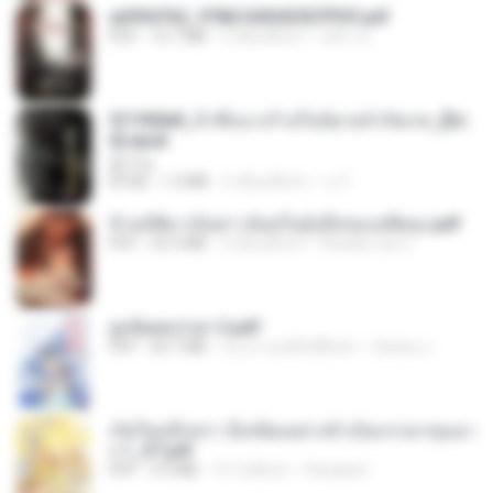
a6994762_9786160043507PDF.pdf
PDF
15.7 MB
3 เดือนที่แล้ว
อริยา ด.
3f1f85b8_ข้าคือนางร้ายในนิยายจำกัดเรท_[En
d].epub
君子生
EPUB
1.3 MB
3 เดือนที่แล้ว
เจ โ.
ข้ามมิติมาเป็นสาวน้อยในอุ้งมือของอดีตลุง.pdf
PDF
25.4 MB
3 เดือนที่แล้ว
Reader Lily O.
ฮูหยิuสุดป่วuฯ 2.pdf
PDF
64.7 MB
ประมาณหนึ่งปีที่แล้ว
ณิชพน แ.
เกิดใหม่อีกครา อี๋เหนียงอย่างข้าเป็นภรรยาขุนนา
ง 1_ST.pdf
PDF
4.9 MB
15 วันที่แล้ว
Pandarin