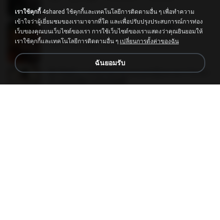
เราใช้คุกกี้
4shared ใช้คุกกี้และเทคโนโลยีการติดตามอื่น ๆ เพื่อทำความ
เข้าใจว่าผู้เยี่ยมชมของเรามาจากที่ใด และเพื่อปรับปรุงประสบการณ์การท่อง
(Y) ฝ่าวิกฤตพิชิตหอคอยดำ เล่ม 7.pdf
เว็บของคุณบนเว็บไซต์ของเรา การใช้เว็บไซต์ของเราแสดงว่าคุณยินยอมให้
BAILIW
เราใช้คุกกี้และเทคโนโลยีการติดตามอื่น ๆ
เปลี่ยนการตั้งค่าของฉัน
PDF
105.4 MB
2 เดือนที่แล้ว
Pandarin
ฉันยอมรับ
[A Chu] การเกิดใหม่ของหมอหญิงเทวดา l ชายา
ท่านอ๋องปีศาจ [จบ].pdf
PDF
35.5 MB
15 วันที่แล้ว
Pandarin
(Y)บันทึกการเลี้ยงดูสามียุคหิน 1-4 จบ.pdf
PDF
19.7 MB
4 เดือนที่แล้ว
เลิฟ รักนะ
ท่านแม่ทัพ ท่านต้องการภรรยาอย่างข้าถึงจะรุ่งเ
รือง ch 553-560.pdf
PDF
493 KB
2 เดือนที่แล้ว
My J.
หลังจากพี่สาวคนโตกลายเป็นทาส รัชทายาทตำห
นักบูรพาตาแดงก่ำ_1-242_(จบ).pdf