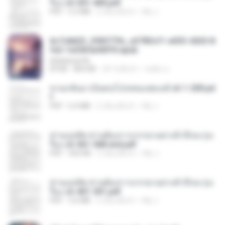
รือง ch 301-400.pdf
PDF
5.2 MB
2 เดือนที่แล้ว
My J.
6c7c8d33_3f85779c_e3783cf1-e033-4265-8
fe2-1e23b5a9dff0.epub
littlebbear96
EPUB
804 KB
24 วันที่แล้ว
ทอฝัน ม.
หวนกลับมาเป็นคนโปรดของฮ่องเต้ ch 1-200.pd
f
PDF
6.4 MB
2 เดือนที่แล้ว
My J.
ท่านแม่ทัพ ท่านต้องการภรรยาอย่างข้าถึงจะรุ่งเ
รือง ch 561-568 end.pdf
PDF
502 KB
2 เดือนที่แล้ว
My J.
ท่านแม่ทัพ ท่านต้องการภรรยาอย่างข้าถึงจะรุ่งเ
รือง ch 401-501.pdf
PDF
3.6 MB
2 เดือนที่แล้ว
My J.