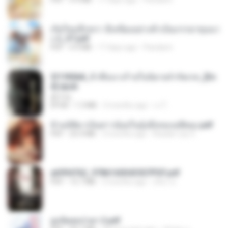
เกิดใหม่อีกครา อี๋เหนียงอย่างข้าเป็นภรรยาขุนนา
ง 2_ST.pdf
PDF
4.9 MB
17 days ago
Pandarin
3f1f85b8_ข้าคือนางร้ายในนิยายจำกัดเรท_[En
d].epub
君子生
EPUB
1.3 MB
3 months ago
เจ โ.
ข้ามมิติมาเป็นสาวน้อยในอุ้งมือของอดีตลุง.pdf
PDF
25.4 MB
3 months ago
Reader Lily O.
a6994762_9786160043507PDF.pdf
PDF
15.7 MB
3 months ago
อริยา ด.
ฮูหยิuสุดป่วuฯ 2.pdf