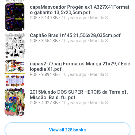
capaMasvoador Progêniex1 A327X41Format
o gabarito 13,5x20,5cm.pdf
PDF
3,149 KB
10 years ago
Marilda S.
Capitão Brasil n°45 21,506x28,035cm.pdf
PDF
3,454 KB
10 years ago
Marilda S.
capas2-77pag.Formatos Mangá 21x29,7 Ecic
lopedia X1.pdf
PDF
9,894 KB
10 years ago
Marilda S.
2015Mundo DOS SUPER HEROIS da Terra x1.
Missão .Ba.di.fu..pdf
PDF
4,027 KB
10 years ago
Marilda S.
View all 228 books