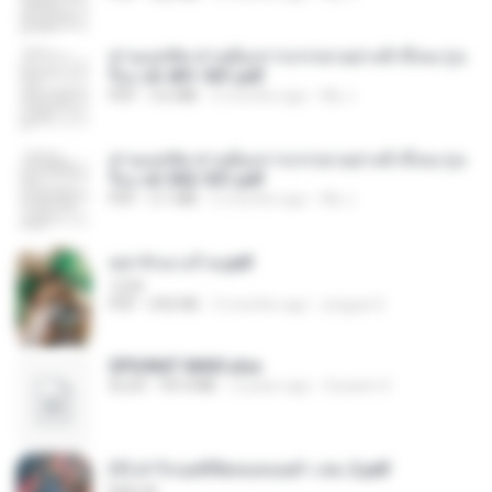
ท่านแม่ทัพ ท่านต้องการภรรยาอย่างข้าถึงจะรุ่งเ
รือง ch 401-501.pdf
PDF
3.6 MB
2 months ago
My J.
ท่านแม่ทัพ ท่านต้องการภรรยาอย่างข้าถึงจะรุ่งเ
รือง ch 502-551.pdf
PDF
3.1 MB
2 months ago
My J.
หย่ารักนางร้าย.pdf
1234
PDF
692 KB
3 months ago
yingyai S.
SPIUNAT MAVI.xlsx
XLSX
99.4 MB
2 years ago
Susann S.
(Y) ฝ่าวิกฤตพิชิตหอคอยดำ เล่ม 2.pdf