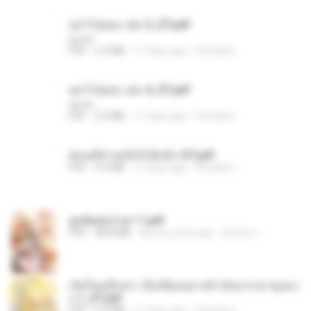
อย่าไปยอม เล่ม 5_ST.pdf
decht
PDF
2.4 MB
17 days ago
Pandarin
อย่าไปยอม เล่ม 4_ST.pdf
decht
PDF
2.4 MB
17 days ago
Pandarin
ฮ่องเต้ช่างคลั่งรักยิ่งนัก-ST.pdf
PDF
9.0 MB
17 days ago
Pandarin
ฮูหยิuสุดป่วuฯ 1.pdf
PDF
68.8 MB
about a year ago
ณิชพน แ.
เกิดใหม่อีกครา อี๋เหนียงอย่างข้าเป็นภรรยาขุนนา
ง 1_ST.pdf
PDF
4.9 MB
17 days ago
Pandarin