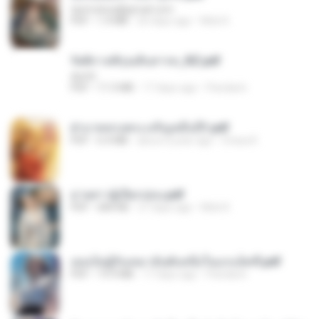
tanmobza@gmail.com
PDF
1.4 MB
26 days ago
Mob K.
รัตติกาลพิรุณสิบสารท_RZ.pdf
decht
PDF
11.5 MB
17 days ago
Pandarin
ฝ่าบาททรงพระเจริญหมื่นปี1.pdf
PDF
6.4 MB
about a year ago
Orasa K.
ม่ายสาวผู้เปียกปอน.pdf
PDF
684 KB
27 days ago
Mob K.
เธอเป็นผู้รับเหมาอันดับหนึ่งในแกแล็คซี่.pdf
PDF
19.9 MB
17 days ago
Pandarin