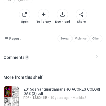
PDF
2,826 KB
Open
To library
Download
Share
Report
Sexual
Violence
Other
Comments
0
More from this shelf
2015os vanguardamansHQ ACORES COLORI
DAS (2).pdf
PDF
13,804 KB
10 years ago
Marilda S.