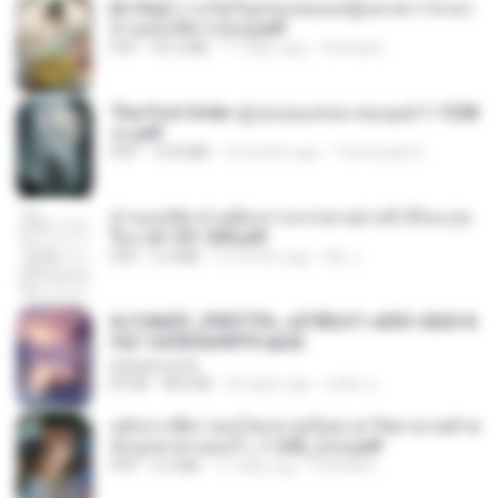
[A Chu] การเกิดใหม่ของหมอหญิงเทวดา l ชายา
ท่านอ๋องปีศาจ [จบ].pdf
PDF
35.5 MB
17 days ago
Pandarin
The First Order สู่รุ่งอรุณแห่งมวลมนุษย์ 1-1328
จบ.pdf
PDF
72.8 MB
3 months ago
Theerasak G.
ท่านแม่ทัพ ท่านต้องการภรรยาอย่างข้าถึงจะรุ่งเ
รือง ch 101-200.pdf
PDF
5.4 MB
2 months ago
My J.
6c7c8d33_3f85779c_e3783cf1-e033-4265-8
fe2-1e23b5a9dff0.epub
littlebbear96
EPUB
804 KB
26 days ago
ทอฝัน ม.
หลังจากพี่สาวคนโตกลายเป็นทาส รัชทายาทตำห
นักบูรพาตาแดงก่ำ_1-242_(จบ).pdf
PDF
9.3 MB
17 days ago
Pandarin