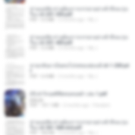
ท่านแม่ทัพ ท่านต้องการภรรยาอย่างข้าถึงจะรุ่งเ
รือง ch 201-300.pdf
PDF
6.5 MB
2 months ago
My J.
ท่านแม่ทัพ ท่านต้องการภรรยาอย่างข้าถึงจะรุ่งเ
รือง ch 301-400.pdf
PDF
5.2 MB
2 months ago
My J.
หวนกลับมาเป็นคนโปรดของฮ่องเต้ ch 1-200.pd
f
PDF
6.4 MB
2 months ago
My J.
(Y) ฝ่าวิกฤตพิชิตหอคอยดำ เล่ม 1.pdf
BAILIW
PDF
101.1 MB
2 months ago
Pandarin
ท่านแม่ทัพ ท่านต้องการภรรยาอย่างข้าถึงจะรุ่งเ
รือง ch 561-568 end.pdf
PDF
502 KB
2 months ago
My J.