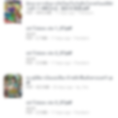
ย้อนเวลากลับมาเกิดใหม่ในวันสิ้นโลกพร้อมมิติส่
วนตัว 1-443 [จบ] - 揍趴长颈鹿.pdf
PDF
499.6 MB
17 days ago
Pandarin
อย่าไปยอม เล่ม 1_ST.pdf
decht
PDF
2.7 MB
17 days ago
Pandarin
อย่าไปยอม เล่ม 2_ST.pdf
decht
PDF
2.5 MB
17 days ago
Pandarin
ทะลุมิติมาเป็นแม่เลี้ยง ข้าพลิกฟื้นทั้งครอบครัว.p
df
PDF
42.5 MB
20 days ago
kp_fha
อย่าไปยอม เล่ม 3_ST.pdf
decht
PDF
2.5 MB
17 days ago
Pandarin