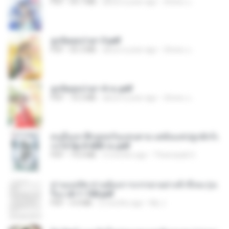
PDF
64.7 MB
about a year ago
ณิชพน แ.
ฮูหยิuสุดป่วuฯ 3.pdf
PDF
65.3 MB
about a year ago
ณิชพน แ.
ฮูหยิuสุดป่วuฯ 4 จบ.pdf
PDF
72.5 MB
about a year ago
ณิชพน แ.
คนอื่นเขาฝึกยุทธกันแทบตาย แต่ฉันแค่ปลูกผักก็เ
ก่งได้ Ep.0-600 จบ.pdf
PDF
19.0 MB
3 months ago
Theerasak G.
ท่านแม่ทัพ ท่านต้องการภรรยาอย่างข้าถึงจะรุ่งเ
รือง ch 1-100.pdf
PDF
4.4 MB
2 months ago
My J.