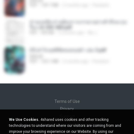
BAILIW
PDF
109.7 MB
2 months ago
Pandarin
ท่านแม่ทัพ ท่านต้องการภรรยาอย่างข้าถึงจะรุ่งเ
รือง ch 553-560.pdf
PDF
493 KB
2 months ago
My J.
(Y) ฝ่าวิกฤตพิชิตหอคอยดำ เล่ม 3.pdf
BAILIW
PDF
103.1 MB
2 months ago
Pandarin
Terms of Use
Privacy
Support
We Use Cookies.
4shared uses cookies and other tracking
Do not sell my personal information
technologies to understand where our visitors are coming from and
Do not share my personal information
improve your browsing experience on our Website. By using our