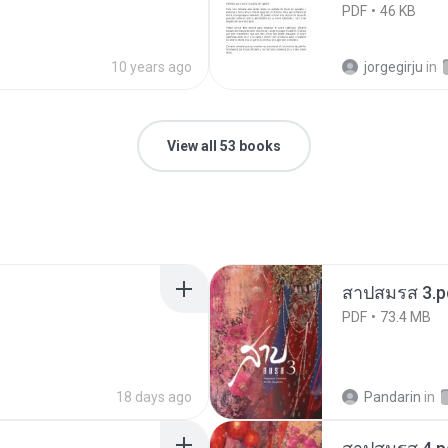
PDF
46 KB
10 years ago
jorgegirju
in
View all 53 books
สาปสมรส 3.p
PDF
73.4 MB
18 days ago
Pandarin
in