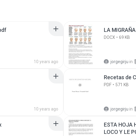
pdf
LA MIGRAÑA
DOCX
69 KB
10 years ago
jorgegirju
in
Recetas de C
PDF
571 KB
10 years ago
jorgegirju
in
x
ESTA HOJA 
LOCO Y LE P