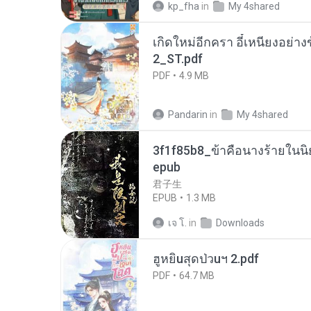
kp_fha
in
My 4shared
เกิดใหม่อีกครา อี๋เหนียงอย่า
2_ST.pdf
PDF
4.9 MB
Pandarin
in
My 4shared
3f1f85b8_ข้าคือนางร้ายในนิ
epub
君子生
EPUB
1.3 MB
เจ โ.
in
Downloads
ฮูหยิuสุดป่วuฯ 2.pdf
PDF
64.7 MB