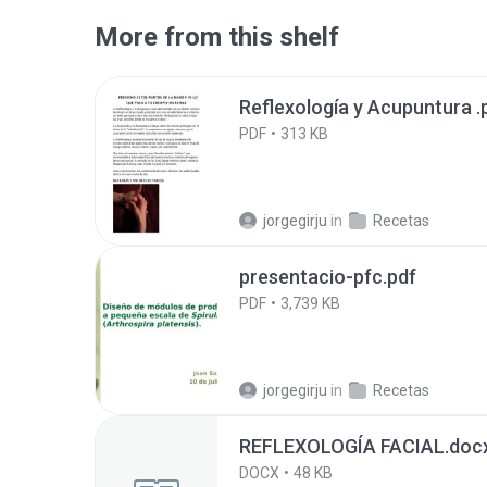
More from this shelf
Reflexología y Acupuntura .
PDF
313 KB
jorgegirju
in
Recetas
presentacio-pfc.pdf
PDF
3,739 KB
jorgegirju
in
Recetas
REFLEXOLOGÍA FACIAL.doc
DOCX
48 KB