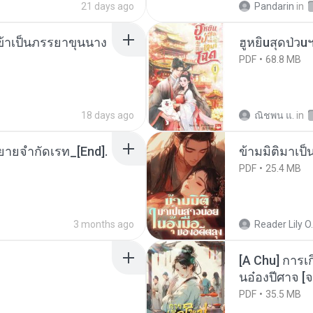
21 days ago
Pandarin
in
งข้าเป็นภรรยาขุนนาง
ฮูหยิuสุดป่วu
PDF
68.8 MB
18 days ago
ณิชพน แ.
in
ยายจำกัดเรท_[End].
ข้ามมิติมาเป็
PDF
25.4 MB
3 months ago
Reader Lily O.
[A Chu] การเ
นอ๋องปีศาจ [จ
PDF
35.5 MB