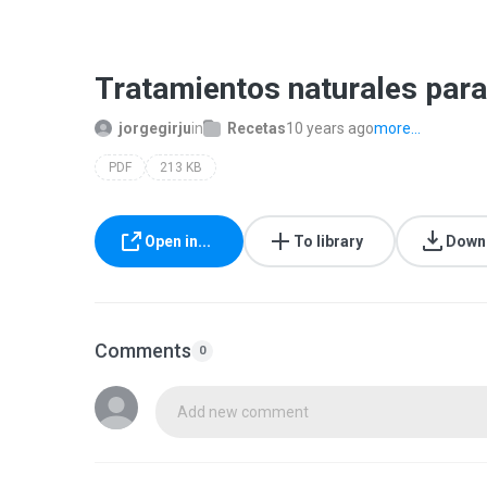
Tratamientos naturales para 
jorgegirju
in
Recetas
10 years ago
more...
PDF
213 KB
Open in...
To library
Down
Comments
0
Add new comment