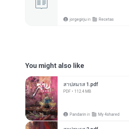
jorgegirju
in
Recetas
You might also like
สาปสมรส 1.pdf
PDF
112.4 MB
Pandarin
in
My 4shared