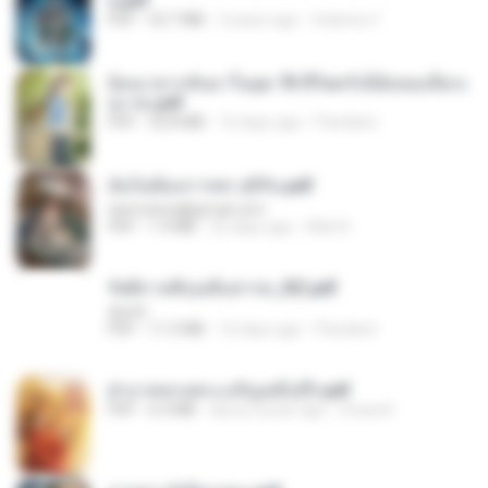
s.pdf
PDF
53.7 MB
2 years ago
federico f
ย้อนเวลากลับมาในยุค 70 ชีวิตครั้งนี้ฉันขอเลือกเ
อง จบ.pdf
PDF
32.8 MB
16 days ago
Pandarin
ฉันไม่ต้องการพร สุจิรัน.pdf
tanmobza@gmail.com
PDF
1.4 MB
25 days ago
Mob K.
รัตติกาลพิรุณสิบสารท_RZ.pdf
decht
PDF
11.5 MB
16 days ago
Pandarin
ฝ่าบาททรงพระเจริญหมื่นปี1.pdf
PDF
6.4 MB
about a year ago
Orasa K.