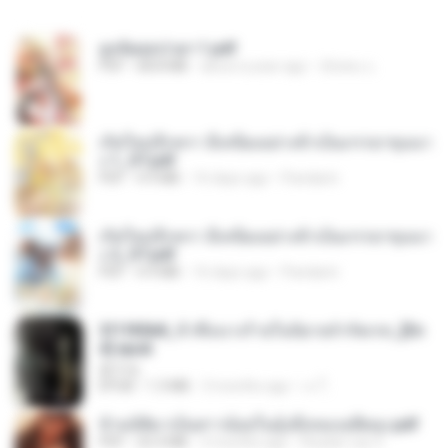
ฮูหยิuสุดป่วuฯ 1.pdf
PDF
68.8 MB
about a year ago
ณิชพน แ.
เกิดใหม่อีกครา อี๋เหนียงอย่างข้าเป็นภรรยาขุนนา
ง 1_ST.pdf
PDF
4.9 MB
16 days ago
Pandarin
เกิดใหม่อีกครา อี๋เหนียงอย่างข้าเป็นภรรยาขุนนา
ง 2_ST.pdf
PDF
4.9 MB
16 days ago
Pandarin
3f1f85b8_ข้าคือนางร้ายในนิยายจำกัดเรท_[En
d].epub
君子生
EPUB
1.3 MB
3 months ago
เจ โ.
ข้ามมิติมาเป็นสาวน้อยในอุ้งมือของอดีตลุง.pdf
PDF
25.4 MB
3 months ago
Reader Lily O.