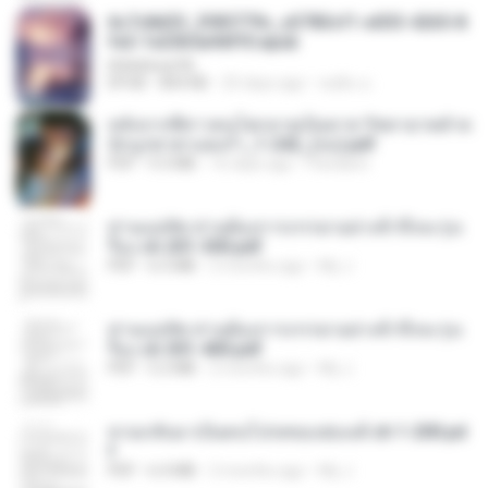
6c7c8d33_3f85779c_e3783cf1-e033-4265-8
fe2-1e23b5a9dff0.epub
littlebbear96
EPUB
804 KB
25 days ago
ทอฝัน ม.
หลังจากพี่สาวคนโตกลายเป็นทาส รัชทายาทตำห
นักบูรพาตาแดงก่ำ_1-242_(จบ).pdf
PDF
9.3 MB
16 days ago
Pandarin
ท่านแม่ทัพ ท่านต้องการภรรยาอย่างข้าถึงจะรุ่งเ
รือง ch 201-300.pdf
PDF
6.5 MB
2 months ago
My J.
ท่านแม่ทัพ ท่านต้องการภรรยาอย่างข้าถึงจะรุ่งเ
รือง ch 301-400.pdf
PDF
5.2 MB
2 months ago
My J.
หวนกลับมาเป็นคนโปรดของฮ่องเต้ ch 1-200.pd
f
PDF
6.4 MB
2 months ago
My J.