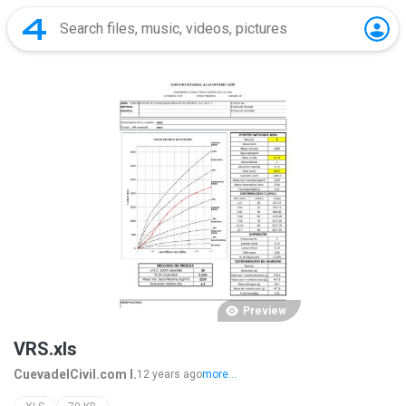
Preview
VRS.xls
CuevadelCivil.com I.
12 years ago
more...