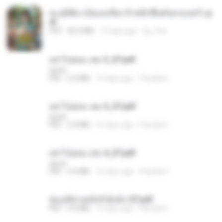
ทะลุมิติมาเป็นแม่เลี้ยง ข้าพลิกฟื้นทั้งครอบครัว.p
df
PDF
42.5 MB
19 days ago
kp_fha
อย่าไปยอม เล่ม 3_ST.pdf
decht
PDF
2.5 MB
16 days ago
Pandarin
อย่าไปยอม เล่ม 5_ST.pdf
decht
PDF
2.4 MB
16 days ago
Pandarin
อย่าไปยอม เล่ม 4_ST.pdf
decht
PDF
2.4 MB
16 days ago
Pandarin
ฮ่องเต้ช่างคลั่งรักยิ่งนัก-ST.pdf
PDF
9.0 MB
16 days ago
Pandarin