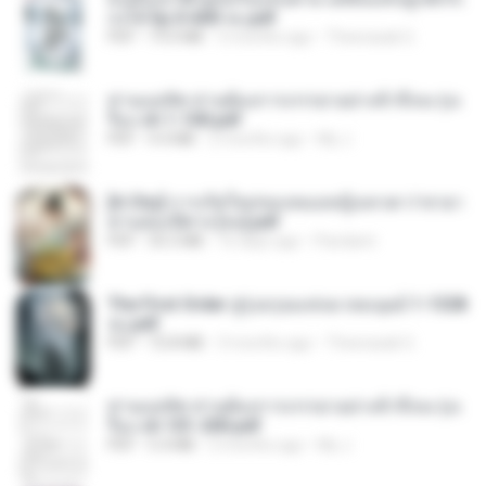
ก่งได้ Ep.0-600 จบ.pdf
PDF
19.0 MB
3 months ago
Theerasak G.
ท่านแม่ทัพ ท่านต้องการภรรยาอย่างข้าถึงจะรุ่งเ
รือง ch 1-100.pdf
PDF
4.4 MB
2 months ago
My J.
[A Chu] การเกิดใหม่ของหมอหญิงเทวดา l ชายา
ท่านอ๋องปีศาจ [จบ].pdf
PDF
35.5 MB
16 days ago
Pandarin
The First Order สู่รุ่งอรุณแห่งมวลมนุษย์ 1-1328
จบ.pdf
PDF
72.8 MB
3 months ago
Theerasak G.
ท่านแม่ทัพ ท่านต้องการภรรยาอย่างข้าถึงจะรุ่งเ
รือง ch 101-200.pdf
PDF
5.4 MB
2 months ago
My J.