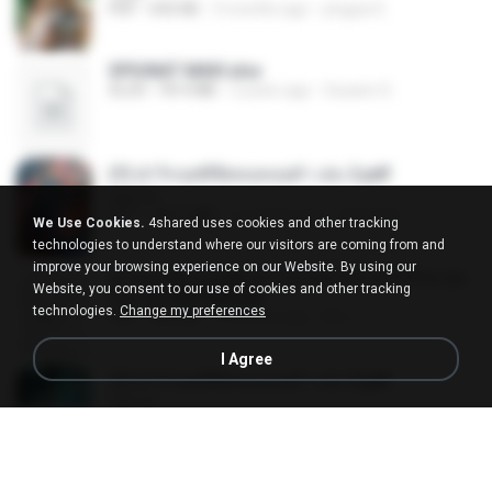
PDF
692 KB
3 months ago
yingyai S.
SPIUNAT MAVI.xlsx
XLSX
99.4 MB
2 years ago
Susann S.
(Y) ฝ่าวิกฤตพิชิตหอคอยดำ เล่ม 2.pdf
BAILIW
PDF
109.7 MB
2 months ago
Pandarin
We Use Cookies.
4shared uses cookies and other tracking
technologies to understand where our visitors are coming from and
improve your browsing experience on our Website. By using our
ท่านแม่ทัพ ท่านต้องการภรรยาอย่างข้าถึงจะรุ่งเ
Website, you consent to our use of cookies and other tracking
รือง ch 553-560.pdf
technologies.
Change my preferences
PDF
493 KB
2 months ago
My J.
I Agree
(Y) ฝ่าวิกฤตพิชิตหอคอยดำ เล่ม 3.pdf
BAILIW
PDF
103.1 MB
2 months ago
Pandarin
(Y)บันทึกการเลี้ยงดูสามียุคหิน 1-4 จบ.pdf