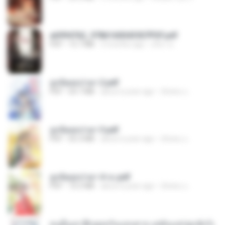
a6994762_9786160043507PDF.pdf
PDF
15.7 MB
3 months ago
อริยา ด.
ฮูหยิuสุดป่วuฯ 2.pdf
PDF
64.7 MB
about a year ago
ณิชพน แ.
ฮูหยิuสุดป่วuฯ 3.pdf
PDF
65.3 MB
about a year ago
ณิชพน แ.
ฮูหยิuสุดป่วuฯ 4 จบ.pdf
PDF
72.5 MB
about a year ago
ณิชพน แ.
คนอื่นเขาฝึกยุทธกันแทบตาย แต่ฉันแค่ปลูกผักก็เ