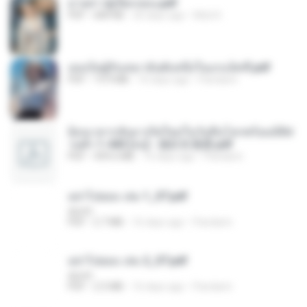
ม่ายสาวผู้เปียกปอน.pdf
PDF
684 KB
26 days ago
Mob K.
เธอเป็นผู้รับเหมาอันดับหนึ่งในแกแล็คซี่.pdf
PDF
19.9 MB
16 days ago
Pandarin
ย้อนเวลากลับมาเกิดใหม่ในวันสิ้นโลกพร้อมมิติส่
วนตัว 1-443 [จบ] - 揍趴长颈鹿.pdf
PDF
499.6 MB
16 days ago
Pandarin
อย่าไปยอม เล่ม 1_ST.pdf
decht
PDF
2.7 MB
16 days ago
Pandarin
อย่าไปยอม เล่ม 2_ST.pdf
decht
PDF
2.5 MB
16 days ago
Pandarin