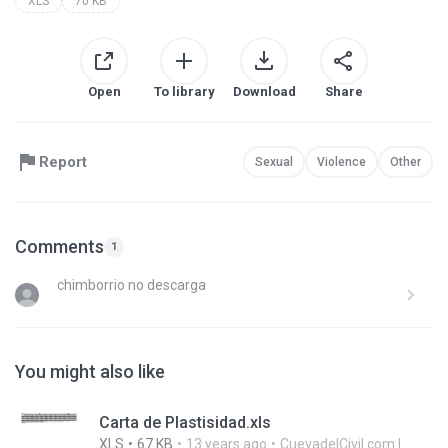
XLS
70 KB
Open
To library
Download
Share
Report
Sexual
Violence
Other
Comments
1
chimborrio no descarga
You might also like
Carta de Plastisidad.xls
XLS
67 KB
13 years ago
CuevadelCivil.com I.