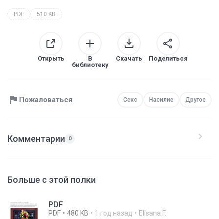
PDF
510 KB
Открыть
В
Скачать
Поделиться
библиотеку
Пожаловаться
Секс
Насилие
Другое
Комментарии
0
Больше с этой полки
PDF
PDF
480 KB
1 год назад
Elisana F.