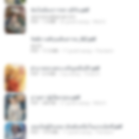
ฉันไม่ต้องการพร สุจิรัน.pdf
tanmobza@gmail.com
PDF
1.4 MB
26 дней назад
Mob K.
รัตติกาลพิรุณสิบสารท_RZ.pdf
decht
PDF
11.5 MB
17 дней назад
Pandarin
ฝ่าบาททรงพระเจริญหมื่นปี1.pdf
PDF
6.4 MB
год назад
Orasa K.
ม่ายสาวผู้เปียกปอน.pdf
PDF
684 KB
27 дней назад
Mob K.
เธอเป็นผู้รับเหมาอันดับหนึ่งในแกแล็คซี่.pdf
PDF
19.9 MB
17 дней назад
Pandarin