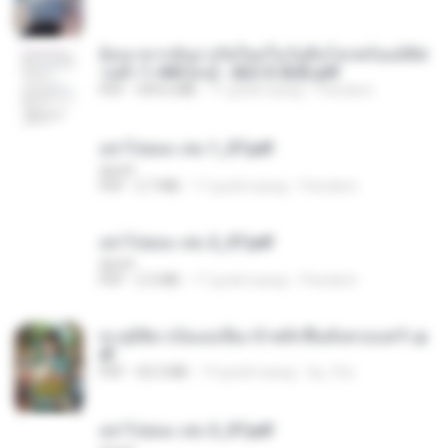
ย้อนเวลากลับมาเกิดใหม่ในวันสิ้นโลกพร้อมมิติส่
วนตัว 1-443 [จบ] - 揍趴长颈鹿.pdf
PDF
499.6 MB
17 дней назад
Pandarin
อย่าไปยอม เล่ม 1_ST.pdf
decht
PDF
2.7 MB
17 дней назад
Pandarin
อย่าไปยอม เล่ม 2_ST.pdf
decht
PDF
2.5 MB
17 дней назад
Pandarin
ทะลุมิติมาเป็นแม่เลี้ยง ข้าพลิกฟื้นทั้งครอบครัว.p
df
PDF
42.5 MB
19 дней назад
kp_fha
อย่าไปยอม เล่ม 3_ST.pdf