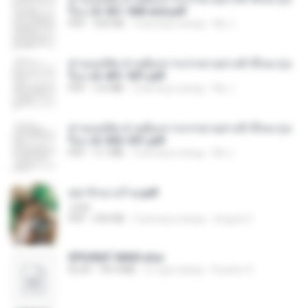
รือง ch 561-568 end.pdf
PDF
502 KB
2 месяца назад
My J.
ท่านแม่ทัพ ท่านต้องการภรรยาอย่างข้าถึงจะรุ่งเ
รือง ch 401-501.pdf
PDF
3.6 MB
2 месяца назад
My J.
ท่านแม่ทัพ ท่านต้องการภรรยาอย่างข้าถึงจะรุ่งเ
รือง ch 502-551.pdf
PDF
3.1 MB
2 месяца назад
My J.
หย่ารักนางร้าย.pdf
1234
PDF
692 KB
3 месяца назад
yingyai S.
SPIUNAT MAVI.xlsx
XLSX
99.4 MB
2 года назад
Susann S.