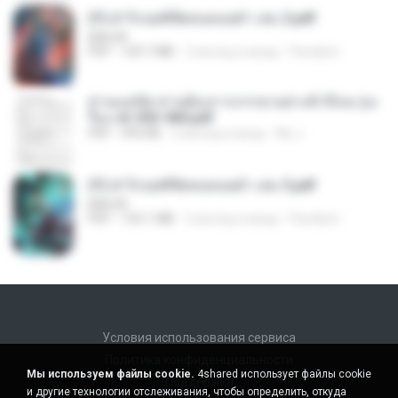
(Y) ฝ่าวิกฤตพิชิตหอคอยดำ เล่ม 2.pdf
BAILIW
PDF
109.7 MB
2 месяца назад
Pandarin
ท่านแม่ทัพ ท่านต้องการภรรยาอย่างข้าถึงจะรุ่งเ
รือง ch 553-560.pdf
PDF
493 KB
2 месяца назад
My J.
(Y) ฝ่าวิกฤตพิชิตหอคอยดำ เล่ม 3.pdf
BAILIW
PDF
103.1 MB
2 месяца назад
Pandarin
Условия использования сервиса
Политика конфиденциальности
Мы используем файлы cookie.
4shared использует файлы cookie
Поддержка
и другие технологии отслеживания, чтобы определить, откуда