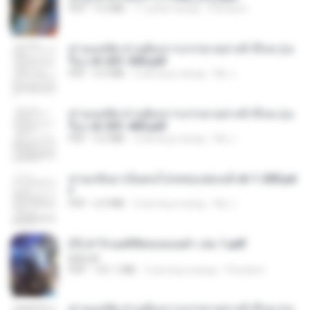
PDF
9.3 MB
17 дней назад
Pandarin
ท่านแม่ทัพ ท่านต้องการภรรยาอย่างข้าถึงจะรุ่งเ
รือง ch 201-300.pdf
PDF
6.5 MB
2 месяца назад
My J.
ท่านแม่ทัพ ท่านต้องการภรรยาอย่างข้าถึงจะรุ่งเ
รือง ch 301-400.pdf
PDF
5.2 MB
2 месяца назад
My J.
หวนกลับมาเป็นคนโปรดของฮ่องเต้ ch 1-200.pd
f
PDF
6.4 MB
2 месяца назад
My J.
(Y) ฝ่าวิกฤตพิชิตหอคอยดำ เล่ม 1.pdf
BAILIW
PDF
101.1 MB
2 месяца назад
Pandarin
ท่านแม่ทัพ ท่านต้องการภรรยาอย่างข้าถึงจะรุ่งเ