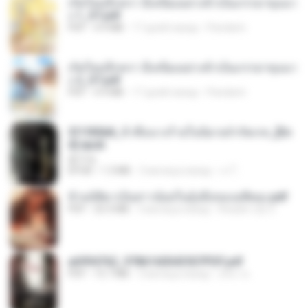
เกิดใหม่อีกครา อี๋เหนียงอย่างข้าเป็นภรรยาขุนนา
ง 1_ST.pdf
PDF
4.9 MB
17 дней назад
Pandarin
เกิดใหม่อีกครา อี๋เหนียงอย่างข้าเป็นภรรยาขุนนา
ง 2_ST.pdf
PDF
4.9 MB
17 дней назад
Pandarin
3f1f85b8_ข้าคือนางร้ายในนิยายจำกัดเรท_[En
d].epub
君子生
EPUB
1.3 MB
3 месяца назад
เจ โ.
ข้ามมิติมาเป็นสาวน้อยในอุ้งมือของอดีตลุง.pdf
PDF
25.4 MB
3 месяца назад
Reader Lily O.
a6994762_9786160043507PDF.pdf
PDF
15.7 MB
3 месяца назад
อริยา ด.