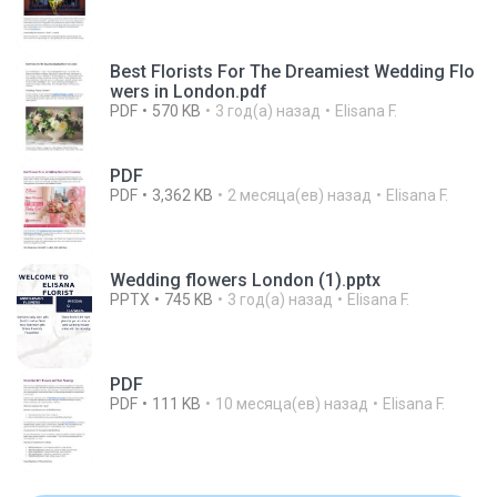
Best Florists For The Dreamiest Wedding Flo
wers in London.pdf
PDF
570 KB
3 год(а) назад
Elisana F.
PDF
PDF
3,362 KB
2 месяца(ев) назад
Elisana F.
Wedding flowers London (1).pptx
PPTX
745 KB
3 год(а) назад
Elisana F.
PDF
PDF
111 KB
10 месяца(ев) назад
Elisana F.