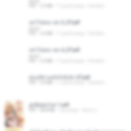
decht
PDF
2.5 MB
17 дней назад
Pandarin
อย่าไปยอม เล่ม 5_ST.pdf
decht
PDF
2.4 MB
17 дней назад
Pandarin
อย่าไปยอม เล่ม 4_ST.pdf
decht
PDF
2.4 MB
17 дней назад
Pandarin
ฮ่องเต้ช่างคลั่งรักยิ่งนัก-ST.pdf
PDF
9.0 MB
17 дней назад
Pandarin
ฮูหยิuสุดป่วuฯ 1.pdf
PDF
68.8 MB
год назад
ณิชพน แ.