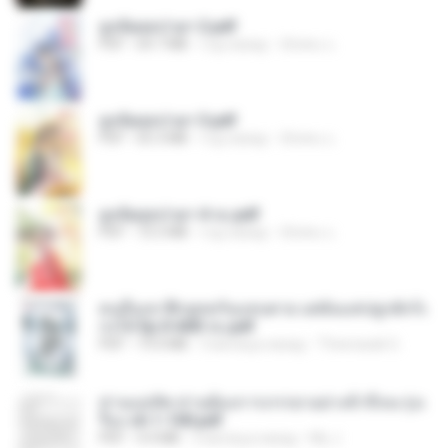
ฮูหยิuสุดป่วuฯ 2.pdf
PDF
64.7 MB
год назад
ณิชพน แ.
ฮูหยิuสุดป่วuฯ 3.pdf
PDF
65.3 MB
год назад
ณิชพน แ.
ฮูหยิuสุดป่วuฯ 4 จบ.pdf
PDF
72.5 MB
год назад
ณิชพน แ.
คนอื่นเขาฝึกยุทธกันแทบตาย แต่ฉันแค่ปลูกผักก็เ
ก่งได้ Ep.0-600 จบ.pdf
PDF
19.0 MB
3 месяца назад
Theerasak G.
ท่านแม่ทัพ ท่านต้องการภรรยาอย่างข้าถึงจะรุ่งเ
รือง ch 1-100.pdf
PDF
4.4 MB
2 месяца назад
My J.