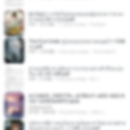
[A Chu] การเกิดใหม่ของหมอหญิงเทวดา l ชายา
ท่านอ๋องปีศาจ [จบ].pdf
PDF
35.5 MB
17 дней назад
Pandarin
The First Order สู่รุ่งอรุณแห่งมวลมนุษย์ 1-1328
จบ.pdf
PDF
72.8 MB
3 месяца назад
Theerasak G.
ท่านแม่ทัพ ท่านต้องการภรรยาอย่างข้าถึงจะรุ่งเ
รือง ch 101-200.pdf
PDF
5.4 MB
2 месяца назад
My J.
6c7c8d33_3f85779c_e3783cf1-e033-4265-8
fe2-1e23b5a9dff0.epub
littlebbear96
EPUB
804 KB
26 дней назад
ทอฝัน ม.
หลังจากพี่สาวคนโตกลายเป็นทาส รัชทายาทตำห
นักบูรพาตาแดงก่ำ_1-242_(จบ).pdf