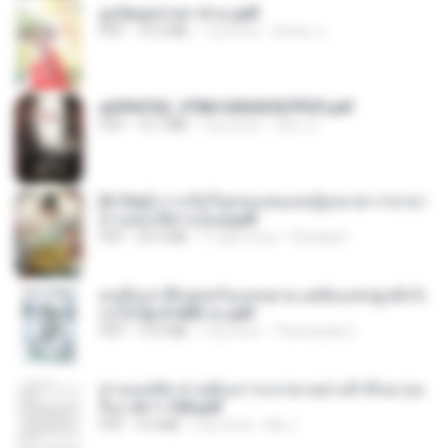
ฮูหยิuสุดป่วuฯ 4 จบ.pdf
PDF
72.5 MB
1 yıl önce
ณิชพน แ.
a6994762_9786160043507PDF.pdf
PDF
15.7 MB
3 ay önce
อริยา ด.
[A Chu] การเกิดใหม่ของหมอหญิงเทวดา l ชายา
ท่านอ๋องปีศาจ [จบ].pdf
PDF
35.5 MB
17 gün önce
Pandarin
คนอื่นเขาฝึกยุทธกันแทบตาย แต่ฉันแค่ปลูกผักก็เ
ก่งได้ Ep.0-600 จบ.pdf
PDF
19.0 MB
3 ay önce
Theerasak G.
ท่านแม่ทัพ ท่านต้องการภรรยาอย่างข้าถึงจะรุ่งเ
รือง ch 1-100.pdf
PDF
4.4 MB
2 ay önce
My J.