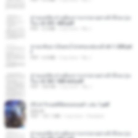
ท่านแม่ทัพ ท่านต้องการภรรยาอย่างข้าถึงจะรุ่งเ
รือง ch 301-400.pdf
PDF
5.2 MB
2 ay önce
My J.
หวนกลับมาเป็นคนโปรดของฮ่องเต้ ch 1-200.pd
f
PDF
6.4 MB
2 ay önce
My J.
ท่านแม่ทัพ ท่านต้องการภรรยาอย่างข้าถึงจะรุ่งเ
รือง ch 561-568 end.pdf
PDF
502 KB
2 ay önce
My J.
(Y) ฝ่าวิกฤตพิชิตหอคอยดำ เล่ม 1.pdf
BAILIW
PDF
101.1 MB
2 ay önce
Pandarin
ท่านแม่ทัพ ท่านต้องการภรรยาอย่างข้าถึงจะรุ่งเ