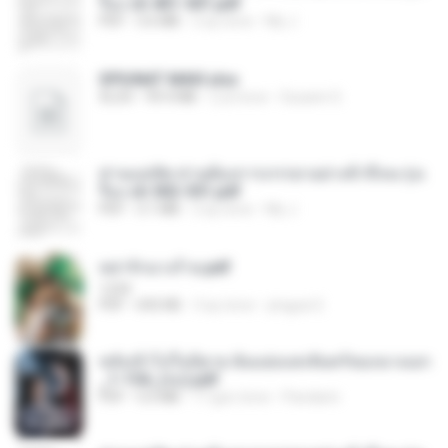
รือง ch 401-501.pdf
PDF
3.6 MB
2 ay önce
My J.
SPIUNAT MAVI.xlsx
XLSX
99.4 MB
2 yıl önce
Susann S.
ท่านแม่ทัพ ท่านต้องการภรรยาอย่างข้าถึงจะรุ่งเ
รือง ch 502-551.pdf
PDF
3.1 MB
2 ay önce
My J.
หย่ารักนางร้าย.pdf
1234
PDF
692 KB
3 ay önce
yingyai S.
หลังเข้าไปในนิยาย ฉันแย่งแสงจันทร์ของนางเอก
_1-154_(จบ).pdf
PDF
5.6 MB
17 gün önce
Pandarin