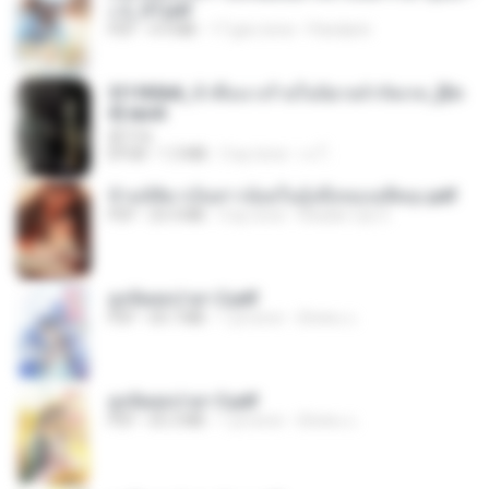
ง 2_ST.pdf
PDF
4.9 MB
17 gün önce
Pandarin
3f1f85b8_ข้าคือนางร้ายในนิยายจำกัดเรท_[En
d].epub
君子生
EPUB
1.3 MB
3 ay önce
เจ โ.
ข้ามมิติมาเป็นสาวน้อยในอุ้งมือของอดีตลุง.pdf
PDF
25.4 MB
3 ay önce
Reader Lily O.
ฮูหยิuสุดป่วuฯ 2.pdf
PDF
64.7 MB
1 yıl önce
ณิชพน แ.
ฮูหยิuสุดป่วuฯ 3.pdf
PDF
65.3 MB
1 yıl önce
ณิชพน แ.