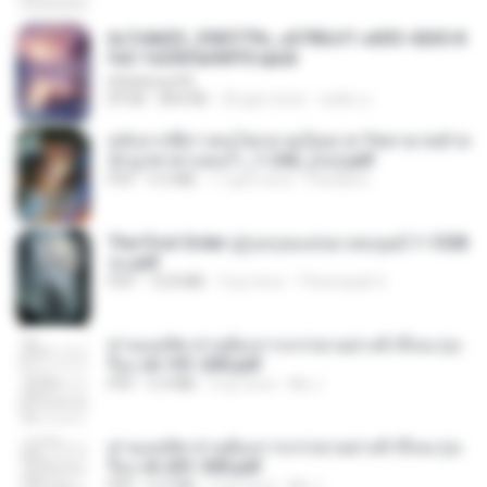
6c7c8d33_3f85779c_e3783cf1-e033-4265-8
fe2-1e23b5a9dff0.epub
littlebbear96
EPUB
804 KB
26 gün önce
ทอฝัน ม.
หลังจากพี่สาวคนโตกลายเป็นทาส รัชทายาทตำห
นักบูรพาตาแดงก่ำ_1-242_(จบ).pdf
PDF
9.3 MB
17 gün önce
Pandarin
The First Order สู่รุ่งอรุณแห่งมวลมนุษย์ 1-1328
จบ.pdf
PDF
72.8 MB
3 ay önce
Theerasak G.
ท่านแม่ทัพ ท่านต้องการภรรยาอย่างข้าถึงจะรุ่งเ
รือง ch 101-200.pdf
PDF
5.4 MB
2 ay önce
My J.
ท่านแม่ทัพ ท่านต้องการภรรยาอย่างข้าถึงจะรุ่งเ
รือง ch 201-300.pdf
PDF
6.5 MB
2 ay önce
My J.