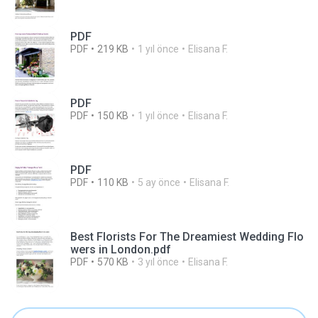
PDF
PDF
219 KB
1 yıl önce
Elisana F.
PDF
PDF
150 KB
1 yıl önce
Elisana F.
PDF
PDF
110 KB
5 ay önce
Elisana F.
Best Florists For The Dreamiest Wedding Flo
wers in London.pdf
PDF
570 KB
3 yıl önce
Elisana F.