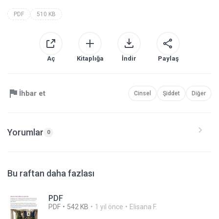
PDF
510 KB
Aç
Kitaplığa
İndir
Paylaş
İhbar et
Cinsel
Şiddet
Diğer
Yorumlar
0
Bu raftan daha fazlası
PDF
PDF
542 KB
1 yıl önce
Elisana F.