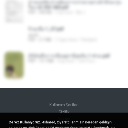
ท่านแม่ทัพ ท่านต้องการภรรยาอย่างข้าถึงจะรุ่งเ
รือง ch 553-560.pdf
PDF
493 KB
2 ay önce
My J.
จิ่วฉงจื่อ 1_ST.pdf
decht
PDF
2.7 MB
17 gün önce
Pandarin
(Y)บันทึกการเลี้ยงดูสามียุคหิน 1-4 จบ.pdf
PDF
19.7 MB
4 ay önce
เลิฟ รักนะ
Kullanım Şartları
Gizlilik
Destek
Çerez Kullanıyoruz.
4shared, ziyaretçilerimizin nereden geldiğini
Kişisel bilgilerimi satmayın