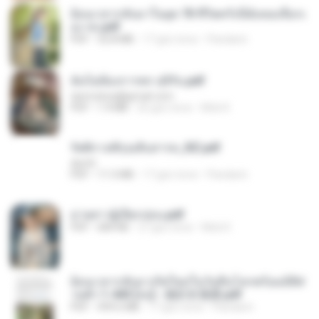
ย้อนเวลากลับมาในยุค 70 ชีวิตครั้งนี้ฉันขอเลือกเ
อง จบ.pdf
PDF
32.8 MB
17 gün önce
Pandarin
ฉันไม่ต้องการพร สุจิรัน.pdf
tanmobza@gmail.com
PDF
1.4 MB
26 gün önce
Mob K.
รัตติกาลพิรุณสิบสารท_RZ.pdf
decht
PDF
11.5 MB
17 gün önce
Pandarin
ม่ายสาวผู้เปียกปอน.pdf
PDF
684 KB
27 gün önce
Mob K.
ย้อนเวลากลับมาเกิดใหม่ในวันสิ้นโลกพร้อมมิติส่
วนตัว 1-443 [จบ] - 揍趴长颈鹿.pdf
PDF
499.6 MB
17 gün önce
Pandarin