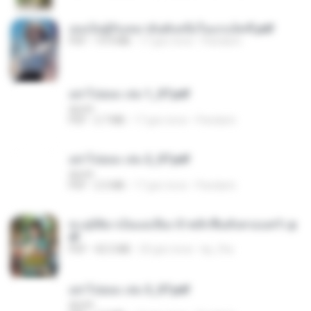
เธอเป็นผู้รับเหมาอันดับหนึ่งในแกแล็คซี่.pdf
PDF
19.9 MB
17 gün önce
Pandarin
อย่าไปยอม เล่ม 1_ST.pdf
decht
PDF
2.7 MB
17 gün önce
Pandarin
อย่าไปยอม เล่ม 2_ST.pdf
decht
PDF
2.5 MB
17 gün önce
Pandarin
ทะลุมิติมาเป็นแม่เลี้ยง ข้าพลิกฟื้นทั้งครอบครัว.p
df
PDF
42.5 MB
20 gün önce
kp_fha
อย่าไปยอม เล่ม 3_ST.pdf
decht