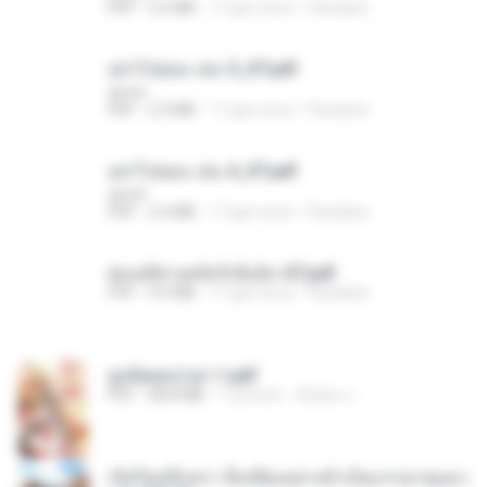
PDF
2.5 MB
17 gün önce
Pandarin
อย่าไปยอม เล่ม 5_ST.pdf
decht
PDF
2.4 MB
17 gün önce
Pandarin
อย่าไปยอม เล่ม 4_ST.pdf
decht
PDF
2.4 MB
17 gün önce
Pandarin
ฮ่องเต้ช่างคลั่งรักยิ่งนัก-ST.pdf
PDF
9.0 MB
17 gün önce
Pandarin
ฮูหยิuสุดป่วuฯ 1.pdf
PDF
68.8 MB
1 yıl önce
ณิชพน แ.
เกิดใหม่อีกครา อี๋เหนียงอย่างข้าเป็นภรรยาขุนนา