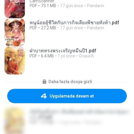
CamScanner
PDF
73.1 MB
17 gün önce
Pandarin
หนูน้อยสู้ชีวิตกับภารกิจเลี้ยงพี่ชายทั้งห้า.pdf
PDF
27.2 MB
17 gün önce
Pandarin
ฝ่าบาททรงพระเจริญหมื่นปี1.pdf
PDF
6.4 MB
1 yıl önce
Orasa K.
Daha fazla dosya gizli
Uygulamada devam et
เกิดใหม่อีกครา อี๋เหนียงอย่างข้าเป็นภรรยาขุนนา
ง 1_ST.pdf
PDF
4.9 MB
17 gün önce
Pandarin