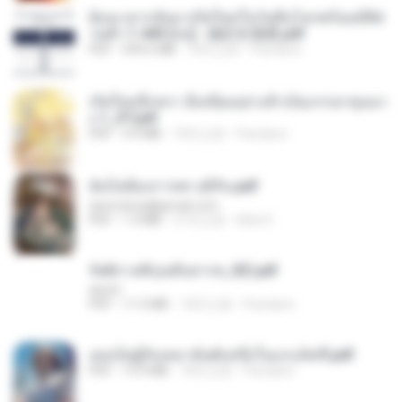
ย้อนเวลากลับมาเกิดใหม่ในวันสิ้นโลกพร้อมมิติส่
วนตัว 1-443 [จบ] - 揍趴长颈鹿.pdf
PDF
499.6 MB
18天之前
Pandarin
เกิดใหม่อีกครา อี๋เหนียงอย่างข้าเป็นภรรยาขุนนา
ง 1_ST.pdf
PDF
4.9 MB
18天之前
Pandarin
ฉันไม่ต้องการพร สุจิรัน.pdf
tanmobza@gmail.com
PDF
1.4 MB
27天之前
Mob K.
รัตติกาลพิรุณสิบสารท_RZ.pdf
decht
PDF
11.5 MB
18天之前
Pandarin
เธอเป็นผู้รับเหมาอันดับหนึ่งในแกแล็คซี่.pdf
PDF
19.9 MB
18天之前
Pandarin