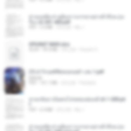
ท่านแม่ทัพ ท่านต้องการภรรยาอย่างข้าถึงจะรุ่งเ
รือง ch 301-400.pdf
PDF
5.2 MB
2月之前
My J.
SPIUNAT MAVI.xlsx
XLSX
99.4 MB
2年之前
Susann S.
(Y) ฝ่าวิกฤตพิชิตหอคอยดำ เล่ม 1.pdf
BAILIW
PDF
101.1 MB
2月之前
Pandarin
หวนกลับมาเป็นคนโปรดของฮ่องเต้ ch 1-200.pd
f
PDF
6.4 MB
2月之前
My J.
ท่านแม่ทัพ ท่านต้องการภรรยาอย่างข้าถึงจะรุ่งเ