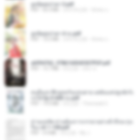
ฮูหยิuสุดป่วuฯ 3.pdf
PDF
65.3 MB
大约1年之前
ณิชพน แ.
ฮูหยิuสุดป่วuฯ 4 จบ.pdf
PDF
72.5 MB
大约1年之前
ณิชพน แ.
a6994762_9786160043507PDF.pdf
PDF
15.7 MB
3月之前
อริยา ด.
คนอื่นเขาฝึกยุทธกันแทบตาย แต่ฉันแค่ปลูกผักก็เ
ก่งได้ Ep.0-600 จบ.pdf
PDF
19.0 MB
3月之前
Theerasak G.
ท่านแม่ทัพ ท่านต้องการภรรยาอย่างข้าถึงจะรุ่งเ
รือง ch 1-100.pdf
PDF
4.4 MB
2月之前
My J.