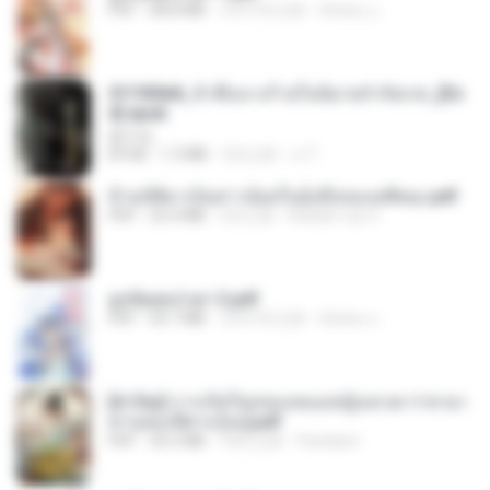
PDF
68.8 MB
大约1年之前
ณิชพน แ.
3f1f85b8_ข้าคือนางร้ายในนิยายจำกัดเรท_[En
d].epub
君子生
EPUB
1.3 MB
3月之前
เจ โ.
ข้ามมิติมาเป็นสาวน้อยในอุ้งมือของอดีตลุง.pdf
PDF
25.4 MB
3月之前
Reader Lily O.
ฮูหยิuสุดป่วuฯ 2.pdf
PDF
64.7 MB
大约1年之前
ณิชพน แ.
[A Chu] การเกิดใหม่ของหมอหญิงเทวดา l ชายา
ท่านอ๋องปีศาจ [จบ].pdf
PDF
35.5 MB
18天之前
Pandarin