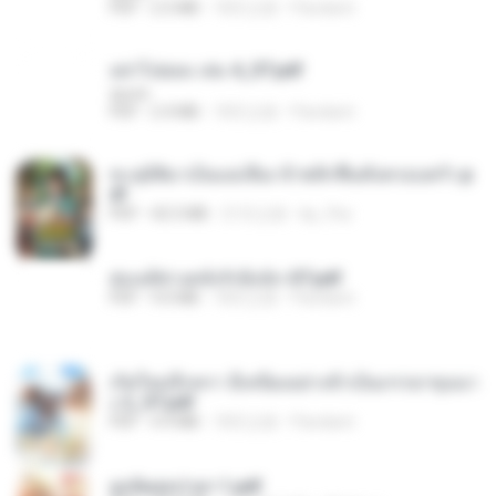
PDF
2.5 MB
18天之前
Pandarin
อย่าไปยอม เล่ม 4_ST.pdf
decht
PDF
2.4 MB
18天之前
Pandarin
ทะลุมิติมาเป็นแม่เลี้ยง ข้าพลิกฟื้นทั้งครอบครัว.p
df
PDF
42.5 MB
21天之前
kp_fha
ฮ่องเต้ช่างคลั่งรักยิ่งนัก-ST.pdf
PDF
9.0 MB
18天之前
Pandarin
เกิดใหม่อีกครา อี๋เหนียงอย่างข้าเป็นภรรยาขุนนา
ง 2_ST.pdf
PDF
4.9 MB
18天之前
Pandarin
ฮูหยิuสุดป่วuฯ 1.pdf