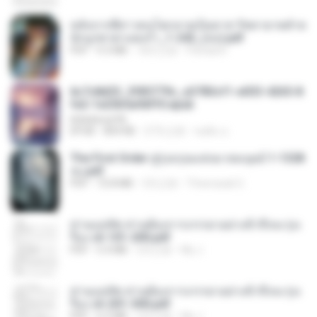
หลังจากพี่สาวคนโตกลายเป็นทาส รัชทายาทตำห
นักบูรพาตาแดงก่ำ_1-242_(จบ).pdf
PDF
9.3 MB
18天之前
Pandarin
6c7c8d33_3f85779c_e3783cf1-e033-4265-8
fe2-1e23b5a9dff0.epub
littlebbear96
EPUB
804 KB
27天之前
ทอฝัน ม.
The First Order สู่รุ่งอรุณแห่งมวลมนุษย์ 1-1328
จบ.pdf
PDF
72.8 MB
3月之前
Theerasak G.
ท่านแม่ทัพ ท่านต้องการภรรยาอย่างข้าถึงจะรุ่งเ
รือง ch 101-200.pdf
PDF
5.4 MB
2月之前
My J.
ท่านแม่ทัพ ท่านต้องการภรรยาอย่างข้าถึงจะรุ่งเ
รือง ch 201-300.pdf
PDF
6.5 MB
2月之前
My J.