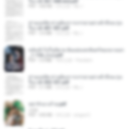
รือง ch 561-568 end.pdf
PDF
502 KB
2月之前
My J.
ท่านแม่ทัพ ท่านต้องการภรรยาอย่างข้าถึงจะรุ่งเ
รือง ch 401-501.pdf
PDF
3.6 MB
2月之前
My J.
หลังเข้าไปในนิยาย ฉันแย่งแสงจันทร์ของนางเอก
_1-154_(จบ).pdf
PDF
5.6 MB
18天之前
Pandarin
ท่านแม่ทัพ ท่านต้องการภรรยาอย่างข้าถึงจะรุ่งเ
รือง ch 502-551.pdf
PDF
3.1 MB
2月之前
My J.
หย่ารักนางร้าย.pdf
1234
PDF
692 KB
3月之前
yingyai S.