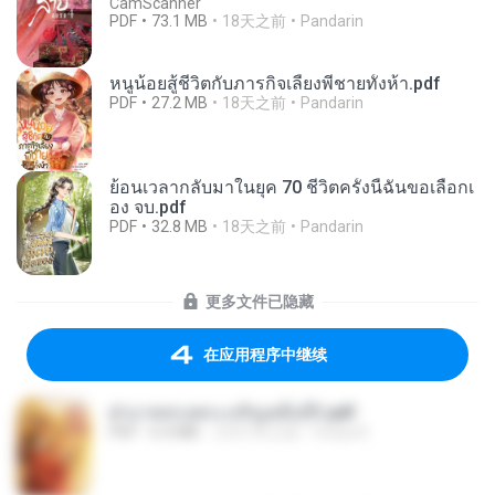
CamScanner
PDF
73.1 MB
18天之前
Pandarin
หนูน้อยสู้ชีวิตกับภารกิจเลี้ยงพี่ชายทั้งห้า.pdf
PDF
27.2 MB
18天之前
Pandarin
ย้อนเวลากลับมาในยุค 70 ชีวิตครั้งนี้ฉันขอเลือกเ
อง จบ.pdf
PDF
32.8 MB
18天之前
Pandarin
更多文件已隐藏
在应用程序中继续
ฝ่าบาททรงพระเจริญหมื่นปี1.pdf
PDF
6.4 MB
大约1年之前
Orasa K.