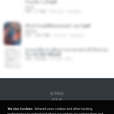
จิ่วฉงจื่อ 1_ST.pdf
decht
PDF
2.7 MB
18天之前
Pandarin
(Y) ฝ่าวิกฤตพิชิตหอคอยดำ เล่ม 2.pdf
BAILIW
PDF
109.7 MB
2月之前
Pandarin
ท่านแม่ทัพ ท่านต้องการภรรยาอย่างข้าถึงจะรุ่งเ
รือง ch 553-560.pdf
PDF
493 KB
2月之前
My J.
使用條款
隱私權
支持
We Use Cookies.
4shared uses cookies and other tracking
Do not sell my personal information