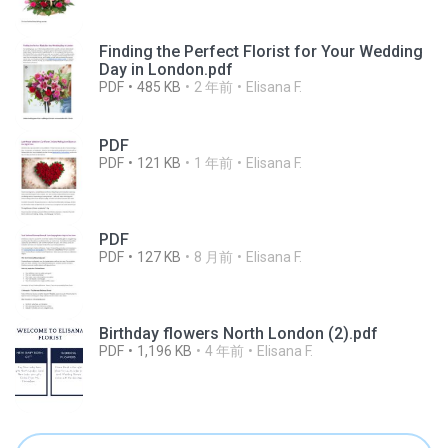
Finding the Perfect Florist for Your Wedding
Day in London.pdf
PDF
485 KB
2 年前
Elisana F.
PDF
PDF
121 KB
1 年前
Elisana F.
PDF
PDF
127 KB
8 月前
Elisana F.
Birthday flowers North London (2).pdf
PDF
1,196 KB
4 年前
Elisana F.