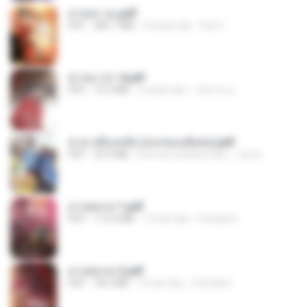
ล่าหยก จบ.pdf
PDF
285.7 MB
5 bulan lalu
Rei H.
ฆ่าหมาป่า 4.pdf
PDF
10.3 MB
5 bulan lalu
เลิฟ รักนะ
ชายาเคียงหทัย (จบ+ตอนพิเศษ).pdf
PDF
25.0 MB
kira-kira setahun lalu
Jury.k
สาปสมรส 1.pdf
PDF
112.4 MB
15 hari lalu
Pandarin
สาปสมรส 2.pdf
PDF
78.3 MB
15 hari lalu
Pandarin