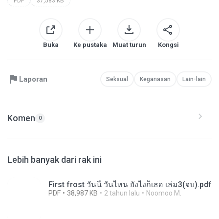
PDF
37,583 KB
Buka
Ke pustaka
Muat turun
Kongsi
Laporan
Seksual
Keganasan
Lain-lain
Komen
0
Lebih banyak dari rak ini
First frost วันนี้ วันไหน ยังไงก็เธอ เล่ม3(จบ).pdf
PDF
38,987 KB
2 tahun lalu
Noomoo M.