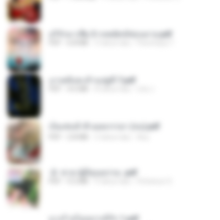
อริรักมาเฟีย 3 กลพยัคฆ์ซ่อนลาย.pdf
PDF
6.8 MB
5 tahun lalu
Parichaya T.
เงาเพลิงสะท้านปฐพี 7.pdf
PDF
4.6 MB
8 tahun lalu
Lita J.
เป็นเช่นข้าสิ ยอดภรรยา (จบ).pdf
PDF
2.8 MB
2 tahun lalu
Aey
-2- ชายาผู้มีคุณธรรม .pdf
PDF
9.2 MB
9 tahun lalu
Pichanun S.
นางร้ายไม่อยากมีรัก 1.pdf