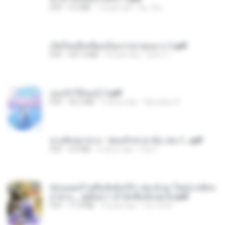
PDF
4.2 MB
7 bulan lalu
kp_fha
เกิดใหม่อี๋เหนียงเป็นภรรยาขุนนาง 1.pdf
PDF
691.4 MB
9 bulan lalu
phim C.
แอบรักให้เธอรู้ 1.pdf
PDF
44.2 MB
4 tahun lalu
Apiradee A.
ขวงซั่งจยาขวง - ซ่อนรักชายาลับ เล่ม 1...pdf
PDF
4.0 MB
2 tahun lalu
Pad T.
ซ่อนแผนร้ายชิงบัลลังก์รัก เล่ม 6 จบ โดยขวงซั่งจ
ยาขวง _ ลู่เผิ่งฮวา สำนักพิมพ์แจ่มใส.pdf
PDF
71.4 MB
9 bulan lalu
fon-2534