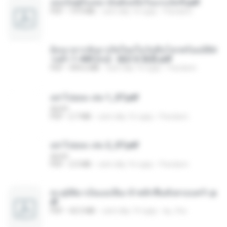
เธอเป็นผู้รับเหมาอันดับหนึ่งในแกแล็คซี่.pdf
PDF
19.9 MB
cách đây 16 ngày
Pandarin
ย้อนเวลากลับมาเกิดใหม่ในวันสิ้นโลกพร้อมมิติส่
วนตัว 1-443 [จบ] - 揍趴长颈鹿.pdf
PDF
499.6 MB
cách đây 16 ngày
Pandarin
อย่าไปยอม เล่ม 1_ST.pdf
decht
PDF
2.7 MB
cách đây 16 ngày
Pandarin
อย่าไปยอม เล่ม 2_ST.pdf
decht
PDF
2.5 MB
cách đây 16 ngày
Pandarin
ทะลุมิติมาเป็นแม่เลี้ยง ข้าพลิกฟื้นทั้งครอบครัว.p
df
PDF
42.5 MB
cách đây 19 ngày
kp_fha