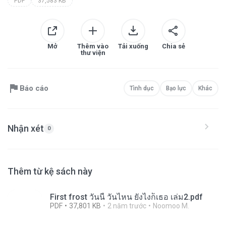
PDF
37,583 KB
Mở
Thêm vào
Tải xuống
Chia sẻ
thư viện
Báo cáo
Tình dục
Bạo lực
Khác
Nhận xét
0
Thêm từ kệ sách này
First frost วันนี้ วันไหน ยังไงก็เธอ เล่ม2.pdf
PDF
37,801 KB
2 năm trước
Noomoo M.