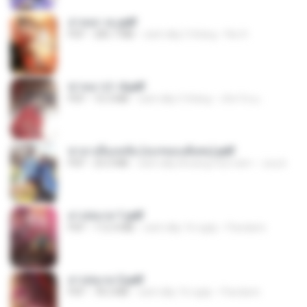
ล่าหยก จบ.pdf
PDF
285.7 MB
cách đây 5 tháng
Rei H.
ฆ่าหมาป่า 4.pdf
PDF
10.3 MB
cách đây 5 tháng
เลิฟ รักนะ
ชายาเคียงหทัย (จบ+ตอนพิเศษ).pdf
PDF
25.0 MB
cách đây khoảng một năm
Jury.k
สาปสมรส 1.pdf
PDF
112.4 MB
cách đây 16 ngày
Pandarin
สาปสมรส 2.pdf
PDF
78.3 MB
cách đây 16 ngày
Pandarin