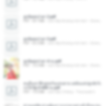
ฮูหยิuสุดป่วuฯ 2.pdf
PDF
64.7 MB
cách đây khoảng một năm
ณิชพน แ.
ฮูหยิuสุดป่วuฯ 3.pdf
PDF
65.3 MB
cách đây khoảng một năm
ณิชพน แ.
ฮูหยิuสุดป่วuฯ 4 จบ.pdf
PDF
72.5 MB
cách đây khoảng một năm
ณิชพน แ.
คนอื่นเขาฝึกยุทธกันแทบตาย แต่ฉันแค่ปลูกผักก็เ
ก่งได้ Ep.0-600 จบ.pdf
PDF
19.0 MB
cách đây 3 tháng
Theerasak G.
ท่านแม่ทัพ ท่านต้องการภรรยาอย่างข้าถึงจะรุ่งเ