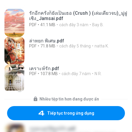
รักอีกครั้งก็ยังเป็นเธอ (Crush ) (เล่มเดียวจบ)_มู่ฝู
เชิง_Jamsai.pdf
PDF
41.1 MB
cách đây 3 năm
Bay B.
ล่าหยก พิเศษ.pdf
PDF
71.8 MB
cách đây 5 tháng
natta K.
เคราะห์รัก.pdf
PDF
107.8 MB
cách đây 7 năm
N R.
Nhiều tệp tin hơn đang được ẩn
Tiếp tục trong ứng dụng
รอยมนตร์พิสูจน์รัก.pdf