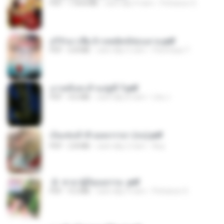
PDF
118.8 MB
cách đây 9 năm
Pichanun S.
อริรักมาเฟีย 3 กลพยัคฆ์ซ่อนลาย.pdf
PDF
6.8 MB
cách đây 5 năm
Parichaya T.
เงาเพลิงสะท้านปฐพี 7.pdf
PDF
4.6 MB
cách đây 8 năm
Lita J.
เป็นเช่นข้าสิ ยอดภรรยา (จบ).pdf
PDF
2.8 MB
cách đây 2 năm
Aey
-2- ชายาผู้มีคุณธรรม .pdf
PDF
9.2 MB
cách đây 9 năm
Pichanun S.