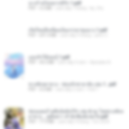
นางร้ายไม่อยากมีรัก 1.pdf
PDF
4.2 MB
cách đây 7 tháng
kp_fha
เกิดใหม่อี๋เหนียงเป็นภรรยาขุนนาง 1.pdf
PDF
691.4 MB
cách đây 9 tháng
phim C.
แอบรักให้เธอรู้ 1.pdf
PDF
44.2 MB
cách đây 4 năm
Apiradee A.
ขวงซั่งจยาขวง - ซ่อนรักชายาลับ เล่ม 1...pdf
PDF
4.0 MB
cách đây 2 năm
Pad T.
ซ่อนแผนร้ายชิงบัลลังก์รัก เล่ม 6 จบ โดยขวงซั่งจ
ยาขวง _ ลู่เผิ่งฮวา สำนักพิมพ์แจ่มใส.pdf
PDF
71.4 MB
cách đây 9 tháng
fon-2534