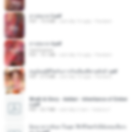
สาปสมรส 3.pdf
PDF
73.4 MB
cách đây 16 ngày
Pandarin
สาปสมรส 4.pdf
CamScanner
PDF
73.1 MB
cách đây 16 ngày
Pandarin
หนูน้อยสู้ชีวิตกับภารกิจเลี้ยงพี่ชายทั้งห้า.pdf
PDF
27.2 MB
cách đây 16 ngày
Pandarin
Wrath & Glory - Aeldari - Inheritance of Ember
s.pdf
PDF
53.7 MB
cách đây 2 năm
federico f
ย้อนเวลากลับมาในยุค 70 ชีวิตครั้งนี้ฉันขอเลือกเ