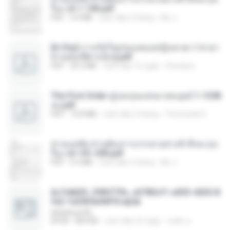
รือง ch 1-100.pdf
PDF
4.4 MB
cách đây 2 tháng
My J.
[A Chu] การเกิดใหม่ของหมอหญิงเทวดา l ชายา
ท่านอ๋องปีศาจ [จบ].pdf
PDF
35.5 MB
cách đây 16 ngày
Pandarin
The First Order สู่รุ่งอรุณแห่งมวลมนุษย์ 1-1328
จบ.pdf
PDF
72.8 MB
cách đây 3 tháng
Theerasak G.
ท่านแม่ทัพ ท่านต้องการภรรยาอย่างข้าถึงจะรุ่งเ
รือง ch 101-200.pdf
PDF
5.4 MB
cách đây 2 tháng
My J.
6c7c8d33_3f85779c_e3783cf1-e033-4265-8
fe2-1e23b5a9dff0.epub
littlebbear96
EPUB
804 KB
cách đây 25 ngày
ทอฝัน ม.