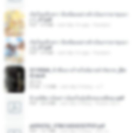
เกิดใหม่อีกครา อี๋เหนียงอย่างข้าเป็นภรรยาขุนนา
ง 1_ST.pdf
PDF
4.9 MB
cách đây 16 ngày
Pandarin
เกิดใหม่อีกครา อี๋เหนียงอย่างข้าเป็นภรรยาขุนนา
ง 2_ST.pdf
PDF
4.9 MB
cách đây 16 ngày
Pandarin
3f1f85b8_ข้าคือนางร้ายในนิยายจำกัดเรท_[En
d].epub
君子生
EPUB
1.3 MB
cách đây 3 tháng
เจ โ.
ข้ามมิติมาเป็นสาวน้อยในอุ้งมือของอดีตลุง.pdf
PDF
25.4 MB
cách đây 3 tháng
Reader Lily O.
a6994762_9786160043507PDF.pdf
PDF
15.7 MB
cách đây 3 tháng
อริยา ด.