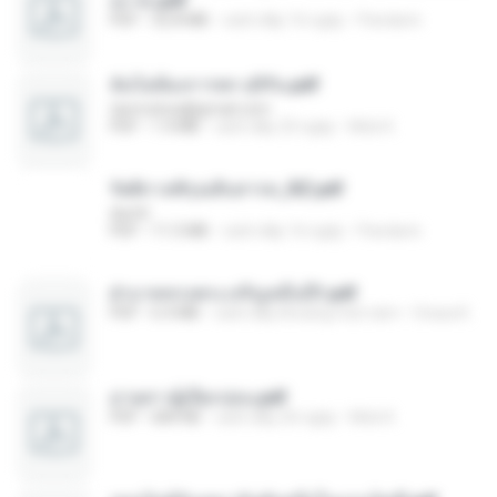
อง จบ.pdf
PDF
32.8 MB
cách đây 16 ngày
Pandarin
ฉันไม่ต้องการพร สุจิรัน.pdf
tanmobza@gmail.com
PDF
1.4 MB
cách đây 25 ngày
Mob K.
รัตติกาลพิรุณสิบสารท_RZ.pdf
decht
PDF
11.5 MB
cách đây 16 ngày
Pandarin
ฝ่าบาททรงพระเจริญหมื่นปี1.pdf
PDF
6.4 MB
cách đây khoảng một năm
Orasa K.
ม่ายสาวผู้เปียกปอน.pdf
PDF
684 KB
cách đây 26 ngày
Mob K.