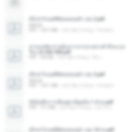
(Y) ฝ่าวิกฤตพิชิตหอคอยดำ เล่ม 2.pdf
BAILIW
PDF
109.7 MB
cách đây 2 tháng
Pandarin
ท่านแม่ทัพ ท่านต้องการภรรยาอย่างข้าถึงจะรุ่งเ
รือง ch 553-560.pdf
PDF
493 KB
cách đây 2 tháng
My J.
(Y) ฝ่าวิกฤตพิชิตหอคอยดำ เล่ม 3.pdf
BAILIW
PDF
103.1 MB
cách đây 2 tháng
Pandarin
(Y)บันทึกการเลี้ยงดูสามียุคหิน 1-4 จบ.pdf
PDF
19.7 MB
cách đây 4 tháng
เลิฟ รักนะ
(Y) ฝ่าวิกฤตพิชิตหอคอยดำ เล่ม 10 จบ.pdf