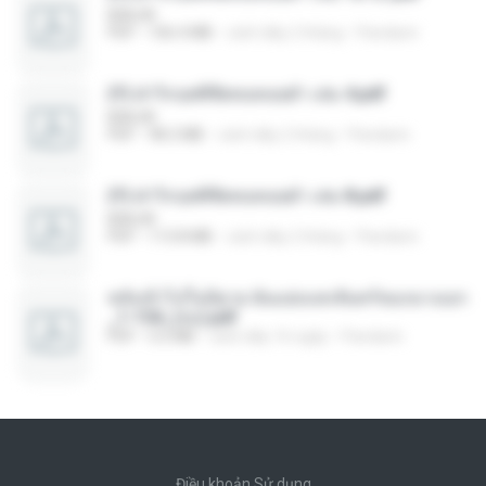
BAILIW
PDF
106.4 MB
cách đây 2 tháng
Pandarin
(Y) ฝ่าวิกฤตพิชิตหอคอยดำ เล่ม 4.pdf
BAILIW
PDF
98.2 MB
cách đây 2 tháng
Pandarin
(Y) ฝ่าวิกฤตพิชิตหอคอยดำ เล่ม 8.pdf
BAILIW
PDF
113.8 MB
cách đây 2 tháng
Pandarin
หลังเข้าไปในนิยาย ฉันแย่งแสงจันทร์ของนางเอก
_1-154_(จบ).pdf
PDF
5.6 MB
cách đây 16 ngày
Pandarin
Điều khoản Sử dụng