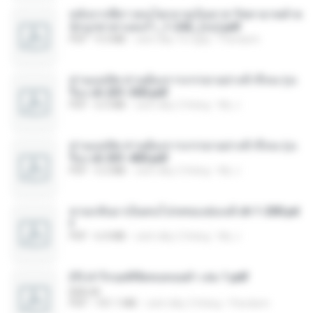
หลังจากพี่สาวคนโตกลายเป็นทาส รัชทายาทตำห
นักบูรพาตาแดงก่ำ_1-242_(จบ).pdf
PDF
9.3 MB
cách đây 16 ngày
Pandarin
ท่านแม่ทัพ ท่านต้องการภรรยาอย่างข้าถึงจะรุ่งเ
รือง ch 201-300.pdf
PDF
6.5 MB
cách đây 2 tháng
My J.
ท่านแม่ทัพ ท่านต้องการภรรยาอย่างข้าถึงจะรุ่งเ
รือง ch 301-400.pdf
PDF
5.2 MB
cách đây 2 tháng
My J.
หวนกลับมาเป็นคนโปรดของฮ่องเต้ ch 1-200.pd
f
PDF
6.4 MB
cách đây 2 tháng
My J.
(Y) ฝ่าวิกฤตพิชิตหอคอยดำ เล่ม 1.pdf
BAILIW
PDF
101.1 MB
cách đây 2 tháng
Pandarin