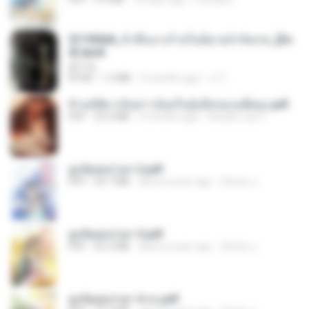
3f1f85b8_ข้าคือนางร้ายในนิยายจำกัดเรท_[En
d].epub
君子生
EPUB
1.3 MB
3 months ago
เจ โ.
ข้ามมิติมาเป็นสาวน้อยในอุ้งมือของอดีตลุง.pdf
PDF
25.4 MB
3 months ago
Reader Lily O.
ฮูหยิuสุดป่วuฯ 2.pdf
PDF
64.7 MB
about a year ago
ณิชพน แ.
ฮูหยิuสุดป่วuฯ 3.pdf
PDF
65.3 MB
about a year ago
ณิชพน แ.
ฮูหยิuสุดป่วuฯ 4 จบ.pdf