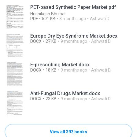
PET-based Synthetic Paper Market.pdf
Hrishikesh Bhujbal
PDF
591 KB
8 months ago
Ashwati D.
Europe Dry Eye Syndrome Market.docx
DOCX
27 KB
9 months ago
Ashwati D.
E-prescribing Market.docx
DOCX
18 KB
9 months ago
Ashwati D.
Anti-Fungal Drugs Market.docx
DOCX
23 KB
9 months ago
Ashwati D.
View all 392 books