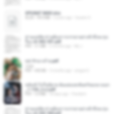
SPIUNAT MAVI.xlsx
XLSX
99.4 MB
2 years ago
Susann S.
ท่านแม่ทัพ ท่านต้องการภรรยาอย่างข้าถึงจะรุ่งเ
รือง ch 502-551.pdf
PDF
3.1 MB
2 months ago
My J.
หย่ารักนางร้าย.pdf
1234
PDF
692 KB
3 months ago
yingyai S.
หลังเข้าไปในนิยาย ฉันแย่งแสงจันทร์ของนางเอก
_1-154_(จบ).pdf
PDF
5.6 MB
18 days ago
Pandarin
ท่านแม่ทัพ ท่านต้องการภรรยาอย่างข้าถึงจะรุ่งเ
รือง ch 553-560.pdf