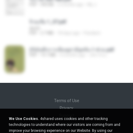
PDF
493 KB
2 months ago
My J.
จิ่วฉงจื่อ 1_ST.pdf
decht
PDF
2.7 MB
18 days ago
Pandarin
(Y)บันทึกการเลี้ยงดูสามียุคหิน 1-4 จบ.pdf
PDF
19.7 MB
4 months ago
เลิฟ รักนะ
Terms of Use
Privacy
Support
We Use Cookies.
4shared uses cookies and other tracking
Do not sell my personal information
technologies to understand where our visitors are coming from and
Do not share my personal information
improve your browsing experience on our Website. By using our