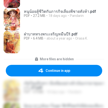
หนูน้อยสู้ชีวิตกับภารกิจเลี้ยงพี่ชายทั้งห้า.pdf
PDF
27.2 MB
18 days ago
Pandarin
ฝ่าบาททรงพระเจริญหมื่นปี1.pdf
PDF
6.4 MB
about a year ago
Orasa K.
More files are hidden
Continue in app
เกิดใหม่อีกครา อี๋เหนียงอย่างข้าเป็นภรรยาขุนนา
ง 1_ST.pdf
PDF
4.9 MB
18 days ago
Pandarin
ย้อนเวลากลับมาในยุค 70 ชีวิตครั้งนี้ฉันขอเลือกเ