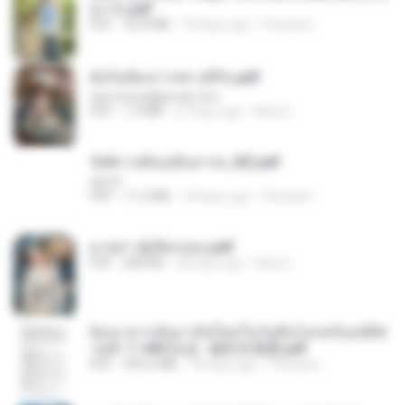
อง จบ.pdf
PDF
32.8 MB
18 days ago
Pandarin
ฉันไม่ต้องการพร สุจิรัน.pdf
tanmobza@gmail.com
PDF
1.4 MB
27 days ago
Mob K.
รัตติกาลพิรุณสิบสารท_RZ.pdf
decht
PDF
11.5 MB
18 days ago
Pandarin
ม่ายสาวผู้เปียกปอน.pdf
PDF
684 KB
28 days ago
Mob K.
ย้อนเวลากลับมาเกิดใหม่ในวันสิ้นโลกพร้อมมิติส่
วนตัว 1-443 [จบ] - 揍趴长颈鹿.pdf
PDF
499.6 MB
18 days ago
Pandarin