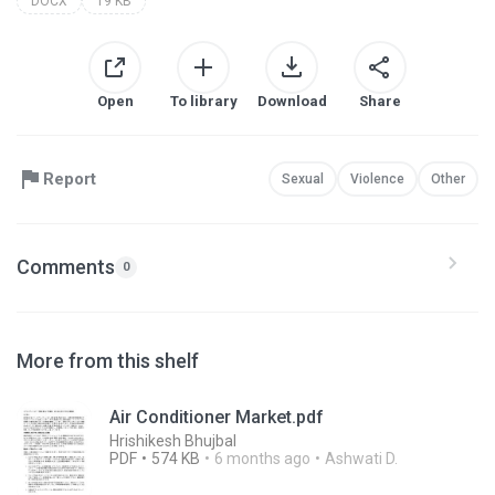
DOCX
19 KB
Open
To library
Download
Share
Report
Sexual
Violence
Other
Comments
0
More from this shelf
Air Conditioner Market.pdf
Hrishikesh Bhujbal
PDF
574 KB
6 months ago
Ashwati D.