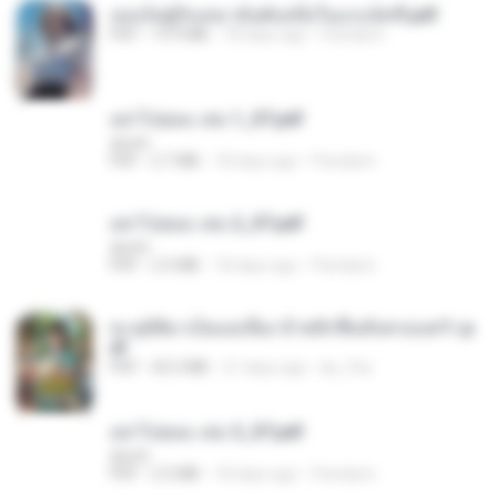
เธอเป็นผู้รับเหมาอันดับหนึ่งในแกแล็คซี่.pdf
PDF
19.9 MB
18 days ago
Pandarin
อย่าไปยอม เล่ม 1_ST.pdf
decht
PDF
2.7 MB
18 days ago
Pandarin
อย่าไปยอม เล่ม 2_ST.pdf
decht
PDF
2.5 MB
18 days ago
Pandarin
ทะลุมิติมาเป็นแม่เลี้ยง ข้าพลิกฟื้นทั้งครอบครัว.p
df
PDF
42.5 MB
21 days ago
kp_fha
อย่าไปยอม เล่ม 3_ST.pdf
decht
PDF
2.5 MB
18 days ago
Pandarin