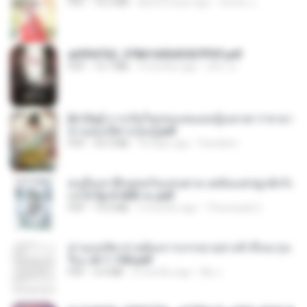
PDF
72.5 MB
about a year ago
ณิชพน แ.
a6994762_9786160043507PDF.pdf
PDF
15.7 MB
3 months ago
อริยา ด.
[A Chu] การเกิดใหม่ของหมอหญิงเทวดา l ชายา
ท่านอ๋องปีศาจ [จบ].pdf
PDF
35.5 MB
18 days ago
Pandarin
คนอื่นเขาฝึกยุทธกันแทบตาย แต่ฉันแค่ปลูกผักก็เ
ก่งได้ Ep.0-600 จบ.pdf
PDF
19.0 MB
3 months ago
Theerasak G.
ท่านแม่ทัพ ท่านต้องการภรรยาอย่างข้าถึงจะรุ่งเ
รือง ch 1-100.pdf
PDF
4.4 MB
2 months ago
My J.