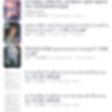
6c7c8d33_3f85779c_e3783cf1-e033-4265-8
fe2-1e23b5a9dff0.epub
littlebbear96
EPUB
804 KB
27 days ago
ทอฝัน ม.
หลังจากพี่สาวคนโตกลายเป็นทาส รัชทายาทตำห
นักบูรพาตาแดงก่ำ_1-242_(จบ).pdf
PDF
9.3 MB
18 days ago
Pandarin
The First Order สู่รุ่งอรุณแห่งมวลมนุษย์ 1-1328
จบ.pdf
PDF
72.8 MB
3 months ago
Theerasak G.
ท่านแม่ทัพ ท่านต้องการภรรยาอย่างข้าถึงจะรุ่งเ
รือง ch 101-200.pdf
PDF
5.4 MB
2 months ago
My J.
ท่านแม่ทัพ ท่านต้องการภรรยาอย่างข้าถึงจะรุ่งเ
รือง ch 201-300.pdf
PDF
6.5 MB
2 months ago
My J.