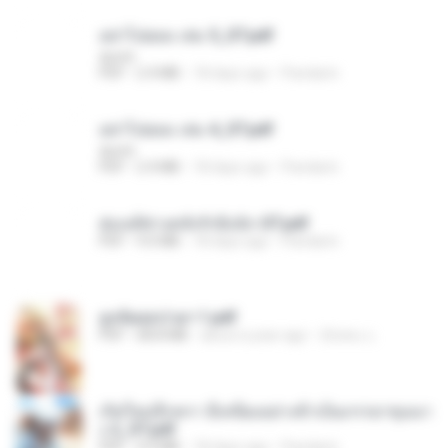
อย่าไปยอม เล่ม 5_ST.pdf
decht
PDF
2.4 MB
18 days ago
Pandarin
อย่าไปยอม เล่ม 4_ST.pdf
decht
PDF
2.4 MB
18 days ago
Pandarin
ฮ่องเต้ช่างคลั่งรักยิ่งนัก-ST.pdf
PDF
9.0 MB
18 days ago
Pandarin
ฮูหยิuสุดป่วuฯ 1.pdf
PDF
68.8 MB
about a year ago
ณิชพน แ.
เกิดใหม่อีกครา อี๋เหนียงอย่างข้าเป็นภรรยาขุนนา
ง 2_ST.pdf
PDF
4.9 MB
18 days ago
Pandarin