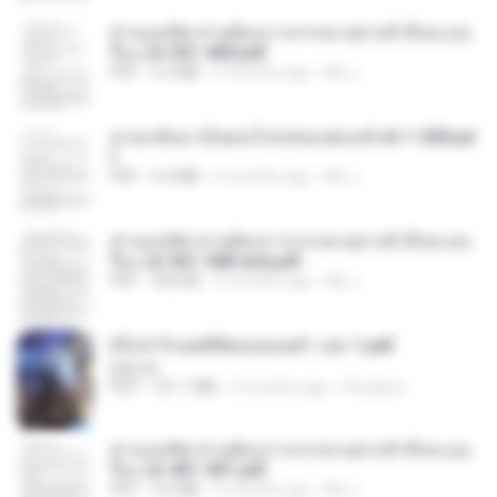
ท่านแม่ทัพ ท่านต้องการภรรยาอย่างข้าถึงจะรุ่งเ
รือง ch 301-400.pdf
PDF
5.2 MB
2 months ago
My J.
หวนกลับมาเป็นคนโปรดของฮ่องเต้ ch 1-200.pd
f
PDF
6.4 MB
2 months ago
My J.
ท่านแม่ทัพ ท่านต้องการภรรยาอย่างข้าถึงจะรุ่งเ
รือง ch 561-568 end.pdf
PDF
502 KB
2 months ago
My J.
(Y) ฝ่าวิกฤตพิชิตหอคอยดำ เล่ม 1.pdf
BAILIW
PDF
101.1 MB
2 months ago
Pandarin
ท่านแม่ทัพ ท่านต้องการภรรยาอย่างข้าถึงจะรุ่งเ
รือง ch 401-501.pdf
PDF
3.6 MB
2 months ago
My J.