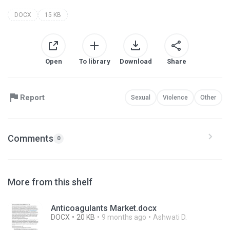
DOCX
15 KB
Open
To library
Download
Share
Report
Sexual
Violence
Other
Comments
0
More from this shelf
Anticoagulants Market.docx
DOCX
20 KB
9 months ago
Ashwati D.