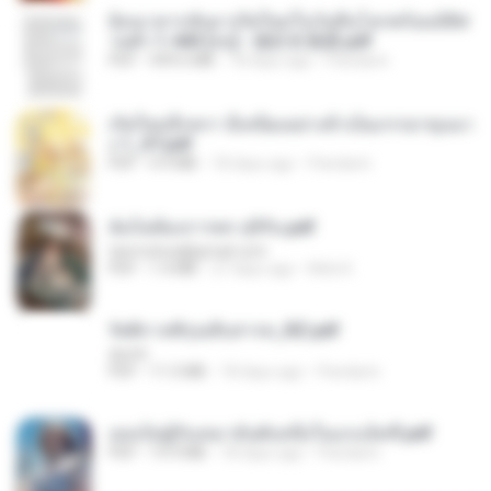
ย้อนเวลากลับมาเกิดใหม่ในวันสิ้นโลกพร้อมมิติส่
วนตัว 1-443 [จบ] - 揍趴长颈鹿.pdf
PDF
499.6 MB
18 days ago
Pandarin
เกิดใหม่อีกครา อี๋เหนียงอย่างข้าเป็นภรรยาขุนนา
ง 1_ST.pdf
PDF
4.9 MB
18 days ago
Pandarin
ฉันไม่ต้องการพร สุจิรัน.pdf
tanmobza@gmail.com
PDF
1.4 MB
27 days ago
Mob K.
รัตติกาลพิรุณสิบสารท_RZ.pdf
decht
PDF
11.5 MB
18 days ago
Pandarin
เธอเป็นผู้รับเหมาอันดับหนึ่งในแกแล็คซี่.pdf
PDF
19.9 MB
18 days ago
Pandarin