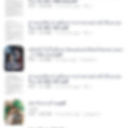
รือง ch 561-568 end.pdf
PDF
502 KB
2 months ago
My J.
ท่านแม่ทัพ ท่านต้องการภรรยาอย่างข้าถึงจะรุ่งเ
รือง ch 401-501.pdf
PDF
3.6 MB
2 months ago
My J.
หลังเข้าไปในนิยาย ฉันแย่งแสงจันทร์ของนางเอก
_1-154_(จบ).pdf
PDF
5.6 MB
18 days ago
Pandarin
ท่านแม่ทัพ ท่านต้องการภรรยาอย่างข้าถึงจะรุ่งเ
รือง ch 502-551.pdf
PDF
3.1 MB
2 months ago
My J.
หย่ารักนางร้าย.pdf
1234
PDF
692 KB
3 months ago
yingyai S.