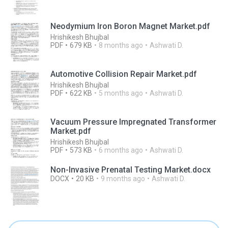
Neodymium Iron Boron Magnet Market.pdf
Hrishikesh Bhujbal
PDF
679 KB
8 months ago
Ashwati D.
Automotive Collision Repair Market.pdf
Hrishikesh Bhujbal
PDF
622 KB
5 months ago
Ashwati D.
Vacuum Pressure Impregnated Transformer
Market.pdf
Hrishikesh Bhujbal
PDF
573 KB
6 months ago
Ashwati D.
Non-Invasive Prenatal Testing Market.docx
DOCX
20 KB
9 months ago
Ashwati D.