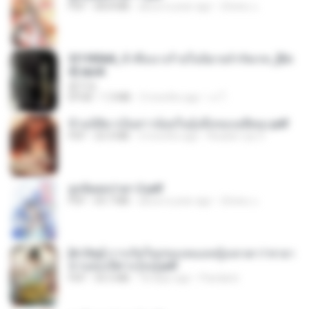
PDF
68.8 MB
about a year ago
ณิชพน แ.
3f1f85b8_ข้าคือนางร้ายในนิยายจำกัดเรท_[En
d].epub
君子生
EPUB
1.3 MB
3 months ago
เจ โ.
ข้ามมิติมาเป็นสาวน้อยในอุ้งมือของอดีตลุง.pdf
PDF
25.4 MB
3 months ago
Reader Lily O.
ฮูหยิuสุดป่วuฯ 2.pdf
PDF
64.7 MB
about a year ago
ณิชพน แ.
[A Chu] การเกิดใหม่ของหมอหญิงเทวดา l ชายา
ท่านอ๋องปีศาจ [จบ].pdf
PDF
35.5 MB
18 days ago
Pandarin