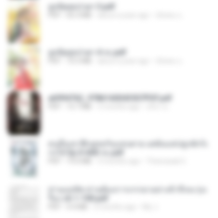
ฮูหยิuสุดป่วuฯ 3.pdf
PDF
65.3 MB
about a year ago
ณิชพน แ.
ฮูหยิuสุดป่วuฯ 4 จบ.pdf
PDF
72.5 MB
about a year ago
ณิชพน แ.
a6994762_9786160043507PDF.pdf
PDF
15.7 MB
3 months ago
อริยา ด.
คนอื่นเขาฝึกยุทธกันแทบตาย แต่ฉันแค่ปลูกผักก็เ
ก่งได้ Ep.0-600 จบ.pdf
PDF
19.0 MB
3 months ago
Theerasak G.
ท่านแม่ทัพ ท่านต้องการภรรยาอย่างข้าถึงจะรุ่งเ
รือง ch 1-100.pdf
PDF
4.4 MB
2 months ago
My J.