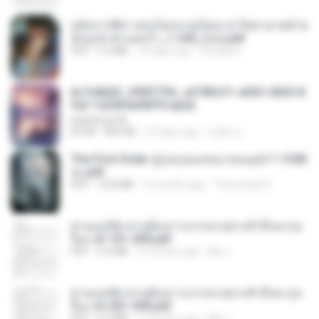
หลังจากพี่สาวคนโตกลายเป็นทาส รัชทายาทตำห
นักบูรพาตาแดงก่ำ_1-242_(จบ).pdf
PDF
9.3 MB
18 days ago
Pandarin
6c7c8d33_3f85779c_e3783cf1-e033-4265-8
fe2-1e23b5a9dff0.epub
littlebbear96
EPUB
804 KB
27 days ago
ทอฝัน ม.
The First Order สู่รุ่งอรุณแห่งมวลมนุษย์ 1-1328
จบ.pdf
PDF
72.8 MB
3 months ago
Theerasak G.
ท่านแม่ทัพ ท่านต้องการภรรยาอย่างข้าถึงจะรุ่งเ
รือง ch 101-200.pdf
PDF
5.4 MB
2 months ago
My J.
ท่านแม่ทัพ ท่านต้องการภรรยาอย่างข้าถึงจะรุ่งเ
รือง ch 201-300.pdf
PDF
6.5 MB
2 months ago
My J.