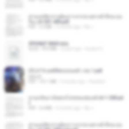
ท่านแม่ทัพ ท่านต้องการภรรยาอย่างข้าถึงจะรุ่งเ
รือง ch 301-400.pdf
PDF
5.2 MB
2 months ago
My J.
SPIUNAT MAVI.xlsx
XLSX
99.4 MB
2 years ago
Susann S.
(Y) ฝ่าวิกฤตพิชิตหอคอยดำ เล่ม 1.pdf
BAILIW
PDF
101.1 MB
3 months ago
Pandarin
หวนกลับมาเป็นคนโปรดของฮ่องเต้ ch 1-200.pd
f
PDF
6.4 MB
2 months ago
My J.
ท่านแม่ทัพ ท่านต้องการภรรยาอย่างข้าถึงจะรุ่งเ