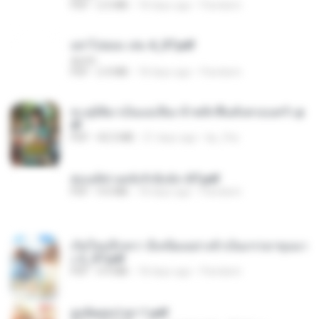
PDF
2.5 MB
18 days ago
Pandarin
อย่าไปยอม เล่ม 4_ST.pdf
decht
PDF
2.4 MB
18 days ago
Pandarin
ทะลุมิติมาเป็นแม่เลี้ยง ข้าพลิกฟื้นทั้งครอบครัว.p
df
PDF
42.5 MB
21 days ago
kp_fha
ฮ่องเต้ช่างคลั่งรักยิ่งนัก-ST.pdf
PDF
9.0 MB
18 days ago
Pandarin
เกิดใหม่อีกครา อี๋เหนียงอย่างข้าเป็นภรรยาขุนนา
ง 2_ST.pdf
PDF
4.9 MB
18 days ago
Pandarin
ฮูหยิuสุดป่วuฯ 1.pdf