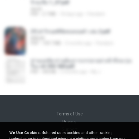
จิ่วฉงจื่อ 1_ST.pdf
decht
PDF
2.7 MB
18 days ago
Pandarin
(Y) ฝ่าวิกฤตพิชิตหอคอยดำ เล่ม 2.pdf
BAILIW
PDF
109.7 MB
3 months ago
Pandarin
ท่านแม่ทัพ ท่านต้องการภรรยาอย่างข้าถึงจะรุ่งเ
รือง ch 553-560.pdf
PDF
493 KB
2 months ago
My J.
Terms of Use
Privacy
Support
We Use Cookies.
4shared uses cookies and other tracking
Do not sell my personal information