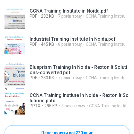
CCNA Training Institute in Noida.pdf
PDF
282 KB
7 років тому
CCNA Training Institute In Noida R.
Industrial Training Institute In Noida.pdf
PDF
445 KB
8 років тому
CCNA Training Institute In Noida R.
Blueprism Training In Noida - Rexton It Soluti
ons-converted.pdf
PDF
280 KB
7 років тому
CCNA Training Institute In Noida R.
CCNA Training Instiute In Noida - Rexton It So
lutions.pptx
PPTX
285 KB
8 років тому
CCNA Training Institute In Noida R.
Переглянути всі 220 книг