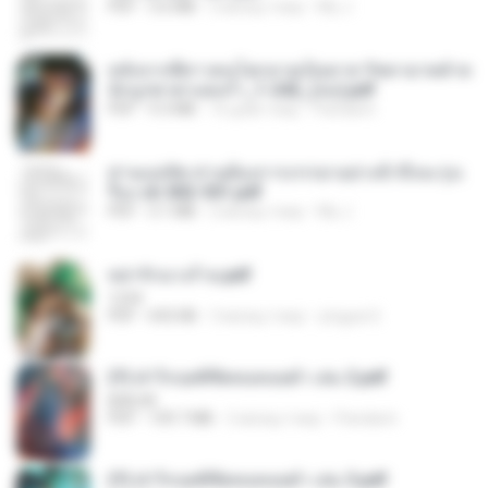
PDF
3.6 MB
2 місяці тому
My J.
หลังจากพี่สาวคนโตกลายเป็นทาส รัชทายาทตำห
นักบูรพาตาแดงก่ำ_1-242_(จบ).pdf
PDF
9.3 MB
16 днів тому
Pandarin
ท่านแม่ทัพ ท่านต้องการภรรยาอย่างข้าถึงจะรุ่งเ
รือง ch 502-551.pdf
PDF
3.1 MB
2 місяці тому
My J.
หย่ารักนางร้าย.pdf
1234
PDF
692 KB
3 місяці тому
yingyai S.
(Y) ฝ่าวิกฤตพิชิตหอคอยดำ เล่ม 2.pdf
BAILIW
PDF
109.7 MB
2 місяці тому
Pandarin
(Y) ฝ่าวิกฤตพิชิตหอคอยดำ เล่ม 3.pdf