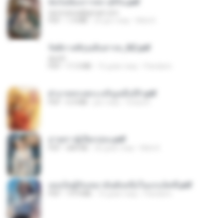
ฉันไม่ต้องการพร สุจิรัน.pdf
tanmobza@gmail.com
PDF
1.4 MB
24 дні тому
Mob K.
รัตติกาลพิรุณสิบสารท_RZ.pdf
decht
PDF
11.5 MB
16 днів тому
Pandarin
ฝ่าบาททรงพระเจริญหมื่นปี1.pdf
PDF
6.4 MB
рік тому
Orasa K.
ม่ายสาวผู้เปียกปอน.pdf
PDF
684 KB
26 днів тому
Mob K.
เธอเป็นผู้รับเหมาอันดับหนึ่งในแกแล็คซี่.pdf
PDF
19.9 MB
16 днів тому
Pandarin