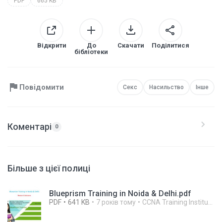
PDF
665 KB
Відкрити
До
Скачати
Поділитися
бібліотеки
Повідомити
Секс
Насильство
Інше
Коментарі
0
Більше з цієї полиці
Blueprism Training in Noida & Delhi.pdf
PDF
641 KB
7 років тому
CCNA Training Institute In Noida R.