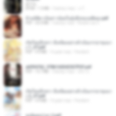
君子生
EPUB
1.3 MB
3 місяці тому
เจ โ.
ข้ามมิติมาเป็นสาวน้อยในอุ้งมือของอดีตลุง.pdf
PDF
25.4 MB
3 місяці тому
Reader Lily O.
เกิดใหม่อีกครา อี๋เหนียงอย่างข้าเป็นภรรยาขุนนา
ง 1_ST.pdf
PDF
4.9 MB
16 днів тому
Pandarin
a6994762_9786160043507PDF.pdf
PDF
15.7 MB
3 місяці тому
อริยา ด.
เกิดใหม่อีกครา อี๋เหนียงอย่างข้าเป็นภรรยาขุนนา
ง 2_ST.pdf
PDF
4.9 MB
16 днів тому
Pandarin
ฮูหยิuสุดป่วuฯ 2.pdf