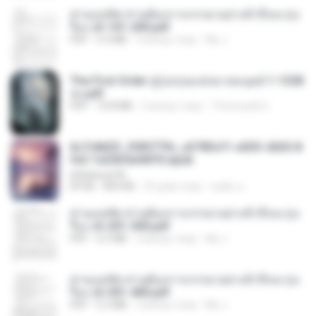
ท่านแม่ทัพ ท่านต้องการภรรยาอย่างข้าถึงจะรุ่งเ
รือง ch 101-200.pdf
PDF
5.4 MB
2 місяці тому
My J.
The First Order สู่รุ่งอรุณแห่งมวลมนุษย์ 1-1328
จบ.pdf
PDF
72.8 MB
3 місяці тому
Theerasak G.
6c7c8d33_3f85779c_e3783cf1-e033-4265-8
fe2-1e23b5a9dff0.epub
littlebbear96
EPUB
804 KB
25 днів тому
ทอฝัน ม.
ท่านแม่ทัพ ท่านต้องการภรรยาอย่างข้าถึงจะรุ่งเ
รือง ch 201-300.pdf
PDF
6.5 MB
2 місяці тому
My J.
ท่านแม่ทัพ ท่านต้องการภรรยาอย่างข้าถึงจะรุ่งเ
รือง ch 301-400.pdf
PDF
5.2 MB
2 місяці тому
My J.