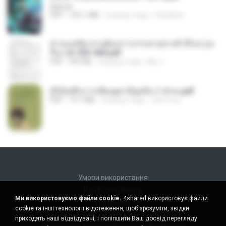
BAILIW
PDF
103.1 MB
2 місяці тому
Pandarin
ท่านแม่ทัพ ท่านต้องการภรรยาอย่างข้าถึงจะรุ่งเ
รือง ch 553-560.pdf
PDF
493 KB
2 місяці тому
My J.
(Y)บันทึกการเลี้ยงดูสามียุคหิน 1-4 จบ.pdf
PDF
19.7 MB
4 місяці тому
เลิฟ รักนะ
Умови використання
Конфіденційність
Ми використовуємо файли cookie.
4shared використовує файли
Підтримка
cookie та інші технології відстеження, щоб зрозуміти, звідки
Не продавати мою особисту інформацію
приходять наші відвідувачі, і поліпшити Ваш досвід перегляду
Не ділитися моєю особистою інформацією