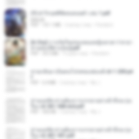
(Y) ฝ่าวิกฤตพิชิตหอคอยดำ เล่ม 1.pdf
BAILIW
PDF
101.1 MB
2 місяці тому
Pandarin
[A Chu] การเกิดใหม่ของหมอหญิงเทวดา l ชายา
ท่านอ๋องปีศาจ [จบ].pdf
PDF
35.5 MB
16 днів тому
Pandarin
หวนกลับมาเป็นคนโปรดของฮ่องเต้ ch 1-200.pd
f
PDF
6.4 MB
2 місяці тому
My J.
ท่านแม่ทัพ ท่านต้องการภรรยาอย่างข้าถึงจะรุ่งเ
รือง ch 561-568 end.pdf
PDF
502 KB
2 місяці тому
My J.
ท่านแม่ทัพ ท่านต้องการภรรยาอย่างข้าถึงจะรุ่งเ
รือง ch 401-501.pdf