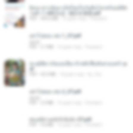
ย้อนเวลากลับมาเกิดใหม่ในวันสิ้นโลกพร้อมมิติส่
วนตัว 1-443 [จบ] - 揍趴长颈鹿.pdf
PDF
499.6 MB
16 днів тому
Pandarin
อย่าไปยอม เล่ม 1_ST.pdf
decht
PDF
2.7 MB
16 днів тому
Pandarin
ทะลุมิติมาเป็นแม่เลี้ยง ข้าพลิกฟื้นทั้งครอบครัว.p
df
PDF
42.5 MB
18 днів тому
kp_fha
อย่าไปยอม เล่ม 2_ST.pdf
decht
PDF
2.5 MB
16 днів тому
Pandarin
ฮ่องเต้ช่างคลั่งรักยิ่งนัก-ST.pdf
PDF
9.0 MB
16 днів тому
Pandarin