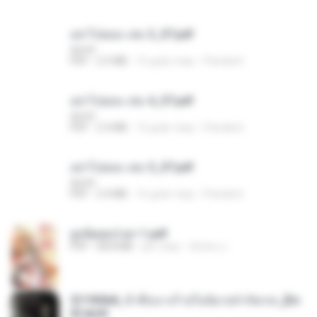
อย่าไปยอม เล่ม 3_ST.pdf
decht
PDF
2.5 MB
16 днів тому
Pandarin
อย่าไปยอม เล่ม 4_ST.pdf
decht
PDF
2.4 MB
16 днів тому
Pandarin
อย่าไปยอม เล่ม 5_ST.pdf
decht
PDF
2.4 MB
16 днів тому
Pandarin
ฮูหยิuสุดป่วuฯ 1.pdf
PDF
68.8 MB
рік тому
ณิชพน แ.
3f1f85b8_ข้าคือนางร้ายในนิยายจำกัดเรท_[En
d].epub