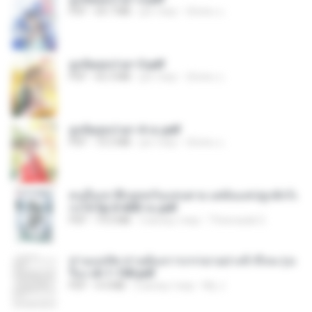
PDF
64.7 MB
рік тому
ณิชพน แ.
ฮูหยิuสุดป่วuฯ 3.pdf
PDF
65.3 MB
рік тому
ณิชพน แ.
ฮูหยิuสุดป่วuฯ 4 จบ.pdf
PDF
72.5 MB
рік тому
ณิชพน แ.
คนอื่นเขาฝึกยุทธกันแทบตาย แต่ฉันแค่ปลูกผักก็เ
ก่งได้ Ep.0-600 จบ.pdf
PDF
19.0 MB
3 місяці тому
Theerasak G.
ท่านแม่ทัพ ท่านต้องการภรรยาอย่างข้าถึงจะรุ่งเ
รือง ch 1-100.pdf
PDF
4.4 MB
2 місяці тому
My J.