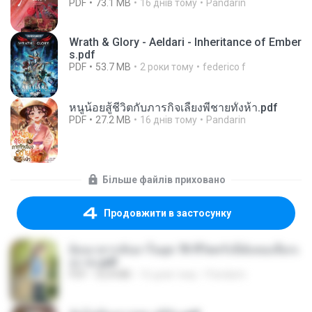
PDF
73.1 MB
16 днів тому
Pandarin
Wrath & Glory - Aeldari - Inheritance of Ember
s.pdf
PDF
53.7 MB
2 роки тому
federico f
หนูน้อยสู้ชีวิตกับภารกิจเลี้ยงพี่ชายทั้งห้า.pdf
PDF
27.2 MB
16 днів тому
Pandarin
Більше файлів приховано
Продовжити в застосунку
ย้อนเวลากลับมาในยุค 70 ชีวิตครั้งนี้ฉันขอเลือกเ
อง จบ.pdf
PDF
32.8 MB
16 днів тому
Pandarin