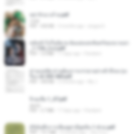
หย่ารักนางร้าย.pdf
1234
PDF
692 KB
3 months ago
yingyai S.
หลังเข้าไปในนิยาย ฉันแย่งแสงจันทร์ของนางเอก
_1-154_(จบ).pdf
PDF
5.6 MB
17 days ago
Pandarin
ท่านแม่ทัพ ท่านต้องการภรรยาอย่างข้าถึงจะรุ่งเ
รือง ch 553-560.pdf
PDF
493 KB
2 months ago
My J.
จิ่วฉงจื่อ 1_ST.pdf
decht
PDF
2.7 MB
17 days ago
Pandarin
(Y)บันทึกการเลี้ยงดูสามียุคหิน 1-4 จบ.pdf
PDF
19.7 MB
4 months ago
เลิฟ รักนะ