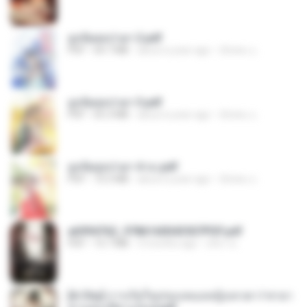
ฮูหยิuสุดป่วuฯ 2.pdf
PDF
64.7 MB
about a year ago
ณิชพน แ.
ฮูหยิuสุดป่วuฯ 3.pdf
PDF
65.3 MB
about a year ago
ณิชพน แ.
ฮูหยิuสุดป่วuฯ 4 จบ.pdf
PDF
72.5 MB
about a year ago
ณิชพน แ.
a6994762_9786160043507PDF.pdf
PDF
15.7 MB
3 months ago
อริยา ด.
[A Chu] การเกิดใหม่ของหมอหญิงเทวดา l ชายา