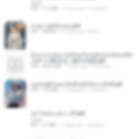
decht
PDF
11.5 MB
17 days ago
Pandarin
ม่ายสาวผู้เปียกปอน.pdf
PDF
684 KB
27 days ago
Mob K.
ย้อนเวลากลับมาเกิดใหม่ในวันสิ้นโลกพร้อมมิติส่
วนตัว 1-443 [จบ] - 揍趴长颈鹿.pdf
PDF
499.6 MB
17 days ago
Pandarin
เธอเป็นผู้รับเหมาอันดับหนึ่งในแกแล็คซี่.pdf
PDF
19.9 MB
17 days ago
Pandarin
อย่าไปยอม เล่ม 1_ST.pdf
decht
PDF
2.7 MB
17 days ago
Pandarin