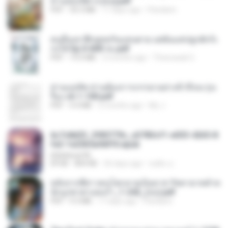
ท่านอ๋องปีศาจ [จบ].pdf
PDF
35.5 MB
17 days ago
Pandarin
คนอื่นเขาฝึกยุทธกันแทบตาย แต่ฉันแค่ปลูกผักก็เ
ก่งได้ Ep.0-600 จบ.pdf
PDF
19.0 MB
3 months ago
Theerasak G.
ท่านแม่ทัพ ท่านต้องการภรรยาอย่างข้าถึงจะรุ่งเ
รือง ch 1-100.pdf
PDF
4.4 MB
2 months ago
My J.
6c7c8d33_3f85779c_e3783cf1-e033-4265-8
fe2-1e23b5a9dff0.epub
littlebbear96
EPUB
804 KB
26 days ago
ทอฝัน ม.
หลังจากพี่สาวคนโตกลายเป็นทาส รัชทายาทตำห
นักบูรพาตาแดงก่ำ_1-242_(จบ).pdf
PDF
9.3 MB
17 days ago
Pandarin