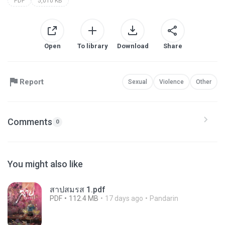
PDF
5,010 KB
Open
To library
Download
Share
Report
Sexual
Violence
Other
Comments
0
You might also like
สาปสมรส 1.pdf
PDF
112.4 MB
17 days ago
Pandarin