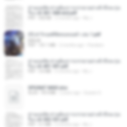
ท่านแม่ทัพ ท่านต้องการภรรยาอย่างข้าถึงจะรุ่งเ
รือง ch 561-568 end.pdf
PDF
502 KB
2 months ago
My J.
(Y) ฝ่าวิกฤตพิชิตหอคอยดำ เล่ม 1.pdf
BAILIW
PDF
101.1 MB
2 months ago
Pandarin
ท่านแม่ทัพ ท่านต้องการภรรยาอย่างข้าถึงจะรุ่งเ
รือง ch 401-501.pdf
PDF
3.6 MB
2 months ago
My J.
SPIUNAT MAVI.xlsx
XLSX
99.4 MB
2 years ago
Susann S.
ท่านแม่ทัพ ท่านต้องการภรรยาอย่างข้าถึงจะรุ่งเ
รือง ch 502-551.pdf
PDF
3.1 MB
2 months ago
My J.