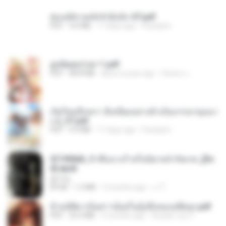
ฮ่องเต้ช่างคลั่งรักยิ่งนัก-ST.pdf
PDF
9.0 MB
17 days ago
Pandarin
ฮูหยิuสุดป่วuฯ 1.pdf
PDF
68.8 MB
about a year ago
ณิชพน แ.
เกิดใหม่อีกครา อี๋เหนียงอย่างข้าเป็นภรรยาขุนนา
ง 2_ST.pdf
PDF
4.9 MB
17 days ago
Pandarin
3f1f85b8_ข้าคือนางร้ายในนิยายจำกัดเรท_[En
d].epub
君子生
EPUB
1.3 MB
3 months ago
เจ โ.
ข้ามมิติมาเป็นสาวน้อยในอุ้งมือของอดีตลุง.pdf
PDF
25.4 MB
3 months ago
Reader Lily O.