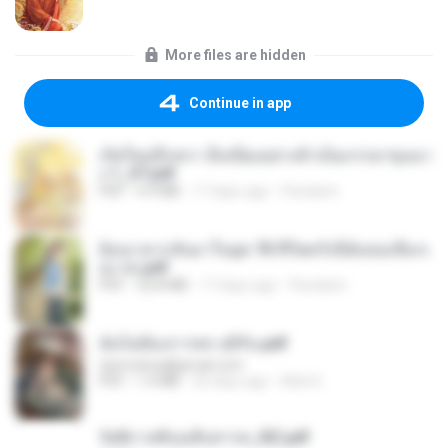
More files are hidden
Continue in app
เกิดใหม่อีกครา อี๋เหนียงอย่างข้าเป็นภรรยาขุนนา
ง 1_ST.pdf
PDF
4.9 MB
17 days ago
Pandarin
ย้อนเวลากลับมาในยุค 70 ชีวิตครั้งนี้ฉันขอเลือกเ
อง จบ.pdf
PDF
32.8 MB
17 days ago
Pandarin
ฉันไม่ต้องการพร สุจิรัน.pdf
tanmobza@gmail.com
PDF
1.4 MB
26 days ago
Mob K.
รัตติกาลพิรุณสิบสารท_RZ.pdf