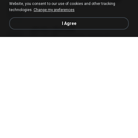
เล่ม 1 แฮร์รี่ พอตเตอร์ กับ ศิลาอาถรรพ์.pdf
Website, you consent to our use of cookies and other tracking
PDF
10.1 MB
about a month ago
alexz Z.
technologies.
Change my preferences
I Agree
มู่ชิงหลิง✅(มีลูก).pdf
PDF
15.1 MB
4 years ago
sarinya_29
(Y) ฝ่าวิกฤตพิชิตหอคอยดำ เล่ม 4.pdf
BAILIW
PDF
98.2 MB
3 months ago
Pandarin
สามีใบ้ของข้าผู้นี้ดีที่สุด.pdf
PDF
79.0 MB
about a year ago
whanta W.
รักษ์-ราตรี อธิษฐาน-ST.pdf
PDF
19.0 MB
about a year ago
Wannida P.