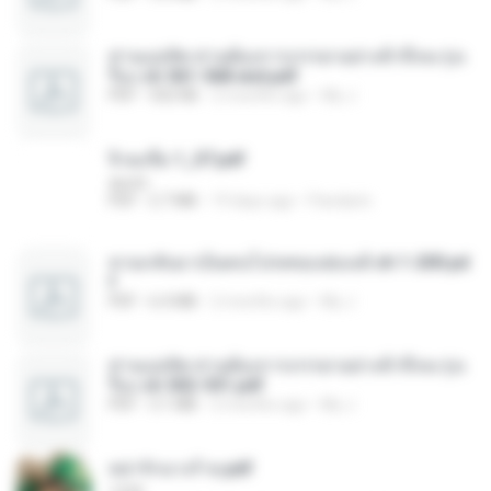
ท่านแม่ทัพ ท่านต้องการภรรยาอย่างข้าถึงจะรุ่งเ
รือง ch 561-568 end.pdf
PDF
502 KB
2 months ago
My J.
จิ่วฉงจื่อ 1_ST.pdf
decht
PDF
2.7 MB
19 days ago
Pandarin
หวนกลับมาเป็นคนโปรดของฮ่องเต้ ch 1-200.pd
f
PDF
6.4 MB
2 months ago
My J.
ท่านแม่ทัพ ท่านต้องการภรรยาอย่างข้าถึงจะรุ่งเ
รือง ch 502-551.pdf
PDF
3.1 MB
2 months ago
My J.
หย่ารักนางร้าย.pdf