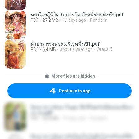
หนูน้อยสู้ชีวิตกับภารกิจเลี้ยงพี่ชายทั้งห้า.pdf
PDF
27.2 MB
19 days ago
Pandarin
ฝ่าบาททรงพระเจริญหมื่นปี1.pdf
PDF
6.4 MB
about a year ago
Orasa K.
More files are hidden
Continue in app
ย้อนเวลากลับมาในยุค 70 ชีวิตครั้งนี้ฉันขอเลือกเ
อง จบ.pdf
PDF
32.8 MB
19 days ago
Pandarin
ย้อนเวลากลับมาเกิดใหม่ในวันสิ้นโลกพร้อมมิติส่