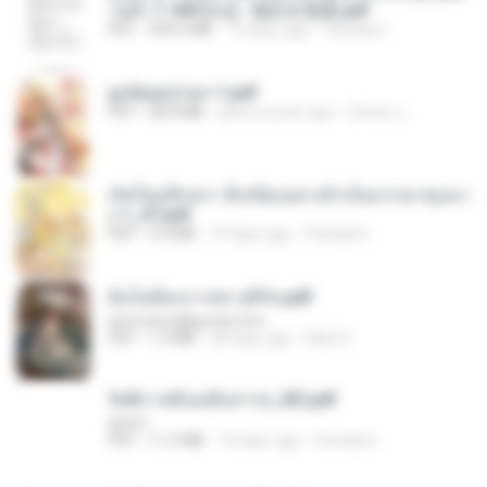
วนตัว 1-443 [จบ] - 揍趴长颈鹿.pdf
PDF
499.6 MB
19 days ago
Pandarin
ฮูหยิuสุดป่วuฯ 1.pdf
PDF
68.8 MB
about a year ago
ณิชพน แ.
เกิดใหม่อีกครา อี๋เหนียงอย่างข้าเป็นภรรยาขุนนา
ง 1_ST.pdf
PDF
4.9 MB
19 days ago
Pandarin
ฉันไม่ต้องการพร สุจิรัน.pdf
tanmobza@gmail.com
PDF
1.4 MB
28 days ago
Mob K.
รัตติกาลพิรุณสิบสารท_RZ.pdf
decht
PDF
11.5 MB
19 days ago
Pandarin