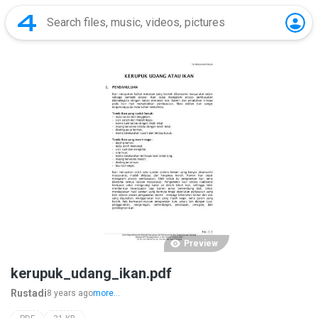
Preview
kerupuk_udang_ikan.pdf
Rustadi
8 years ago
more...