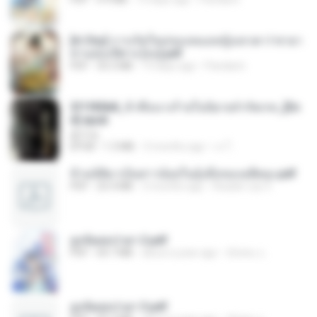
[A Chu] การเกิดใหม่ของหมอหญิงเทวดา l ชายา
ท่านอ๋องปีศาจ [จบ].pdf
PDF
35.5 MB
19 days ago
Pandarin
3f1f85b8_ข้าคือนางร้ายในนิยายจำกัดเรท_[En
d].epub
君子生
EPUB
1.3 MB
3 months ago
เจ โ.
ข้ามมิติมาเป็นสาวน้อยในอุ้งมือของอดีตลุง.pdf
PDF
25.4 MB
3 months ago
Reader Lily O.
ฮูหยิuสุดป่วuฯ 2.pdf
PDF
64.7 MB
about a year ago
ณิชพน แ.
ฮูหยิuสุดป่วuฯ 3.pdf