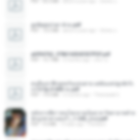
PDF
65.3 MB
about a year ago
ณิชพน แ.
ฮูหยิuสุดป่วuฯ 4 จบ.pdf
PDF
72.5 MB
about a year ago
ณิชพน แ.
a6994762_9786160043507PDF.pdf
PDF
15.7 MB
3 months ago
อริยา ด.
คนอื่นเขาฝึกยุทธกันแทบตาย แต่ฉันแค่ปลูกผักก็เ
ก่งได้ Ep.0-600 จบ.pdf
PDF
19.0 MB
3 months ago
Theerasak G.
หลังจากพี่สาวคนโตกลายเป็นทาส รัชทายาทตำห
นักบูรพาตาแดงก่ำ_1-242_(จบ).pdf
PDF
9.3 MB
19 days ago
Pandarin