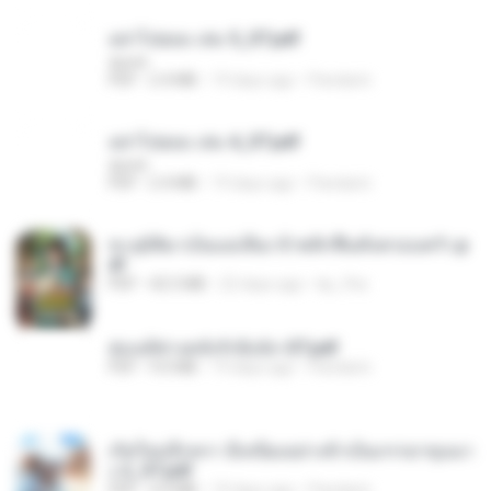
อย่าไปยอม เล่ม 5_ST.pdf
decht
PDF
2.4 MB
19 days ago
Pandarin
อย่าไปยอม เล่ม 4_ST.pdf
decht
PDF
2.4 MB
19 days ago
Pandarin
ทะลุมิติมาเป็นแม่เลี้ยง ข้าพลิกฟื้นทั้งครอบครัว.p
df
PDF
42.5 MB
22 days ago
kp_fha
ฮ่องเต้ช่างคลั่งรักยิ่งนัก-ST.pdf
PDF
9.0 MB
19 days ago
Pandarin
เกิดใหม่อีกครา อี๋เหนียงอย่างข้าเป็นภรรยาขุนนา
ง 2_ST.pdf
PDF
4.9 MB
19 days ago
Pandarin