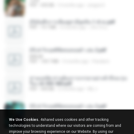
1234
PDF
692 KB
3 months ago
yingyai S.
(Y)บันทึกการเลี้ยงดูสามียุคหิน 1-4 จบ.pdf
PDF
19.7 MB
4 months ago
เลิฟ รักนะ
(Y) ฝ่าวิกฤตพิชิตหอคอยดำ เล่ม 2.pdf
BAILIW
PDF
109.7 MB
3 months ago
Pandarin
ท่านแม่ทัพ ท่านต้องการภรรยาอย่างข้าถึงจะรุ่งเ
รือง ch 553-560.pdf
PDF
493 KB
2 months ago
My J.
(Y) ฝ่าวิกฤตพิชิตหอคอยดำ เล่ม 3.pdf
BAILIW
PDF
103.1 MB
3 months ago
Pandarin
We Use Cookies.
4shared uses cookies and other tracking
technologies to understand where our visitors are coming from and
improve your browsing experience on our Website. By using our