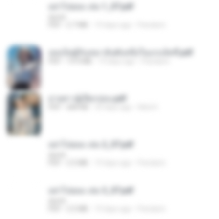
อย่าไปยอม เล่ม 1_ST.pdf
decht
PDF
2.7 MB
19 days ago
Pandarin
เธอเป็นผู้รับเหมาอันดับหนึ่งในแกแล็คซี่.pdf
PDF
19.9 MB
19 days ago
Pandarin
ม่ายสาวผู้เปียกปอน.pdf
PDF
684 KB
29 days ago
Mob K.
อย่าไปยอม เล่ม 2_ST.pdf
decht
PDF
2.5 MB
19 days ago
Pandarin
อย่าไปยอม เล่ม 3_ST.pdf
decht
PDF
2.5 MB
19 days ago
Pandarin