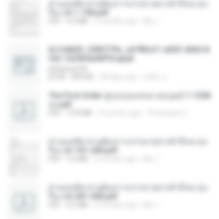
ท่านแม่ทัพ ท่านต้องการภรรยาอย่างข้าถึงจะรุ่งเ
รือง ch 1-100.pdf
PDF
4.4 MB
2 months ago
My J.
6c7c8d33_3f85779c_e3783cf1-e033-4265-8
fe2-1e23b5a9dff0.epub
littlebbear96
EPUB
804 KB
28 days ago
ทอฝัน ม.
The First Order สู่รุ่งอรุณแห่งมวลมนุษย์ 1-1328
จบ.pdf
PDF
72.8 MB
3 months ago
Theerasak G.
ท่านแม่ทัพ ท่านต้องการภรรยาอย่างข้าถึงจะรุ่งเ
รือง ch 101-200.pdf
PDF
5.4 MB
2 months ago
My J.
ท่านแม่ทัพ ท่านต้องการภรรยาอย่างข้าถึงจะรุ่งเ
รือง ch 201-300.pdf
PDF
6.5 MB
2 months ago
My J.