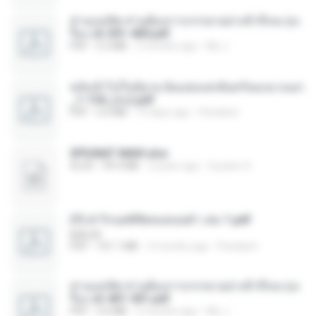
ท่านแม่ทัพ ท่านต้องการภรรยาอย่างข้าถึงจะรุ่งเ
รือง ch 301-400.pdf
PDF
5.2 MB
2 months ago
My J.
หลังเข้าไปในนิยาย ฉันแย่งแสงจันทร์ของนางเอก
_1-154_(จบ).pdf
PDF
5.6 MB
19 days ago
Pandarin
SPIUNAT MAVI.xlsx
XLSX
99.4 MB
2 years ago
Susann S.
(Y) ฝ่าวิกฤตพิชิตหอคอยดำ เล่ม 1.pdf
BAILIW
PDF
101.1 MB
3 months ago
Pandarin
ท่านแม่ทัพ ท่านต้องการภรรยาอย่างข้าถึงจะรุ่งเ
รือง ch 401-501.pdf
PDF
3.6 MB
2 months ago
My J.