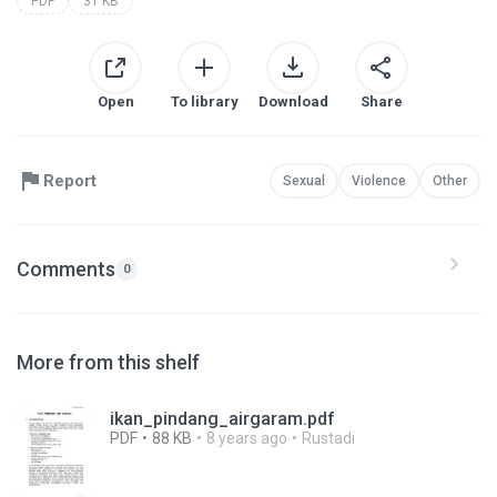
PDF
31 KB
Open
To library
Download
Share
Report
Sexual
Violence
Other
Comments
0
More from this shelf
ikan_pindang_airgaram.pdf
PDF
88 KB
8 years ago
Rustadi