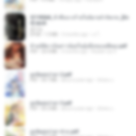
3f1f85b8_ข้าคือนางร้ายในนิยายจำกัดเรท_[En
d].epub
君子生
EPUB
1.3 MB
3 months ago
เจ โ.
ข้ามมิติมาเป็นสาวน้อยในอุ้งมือของอดีตลุง.pdf
PDF
25.4 MB
3 months ago
Reader Lily O.
ฮูหยิuสุดป่วuฯ 2.pdf
PDF
64.7 MB
about a year ago
ณิชพน แ.
ฮูหยิuสุดป่วuฯ 3.pdf
PDF
65.3 MB
about a year ago
ณิชพน แ.
ฮูหยิuสุดป่วuฯ 4 จบ.pdf