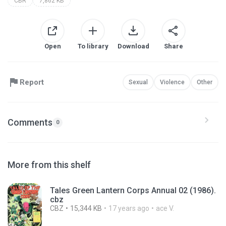
CBR
7,862 KB
Open
To library
Download
Share
Report
Sexual
Violence
Other
Comments
0
More from this shelf
Tales Green Lantern Corps Annual 02 (1986).
cbz
CBZ
15,344 KB
17 years ago
ace V.