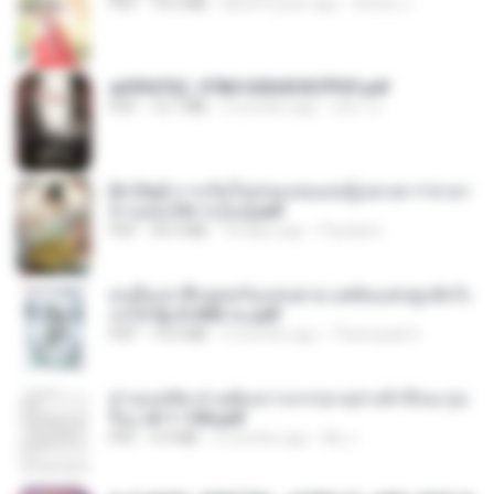
PDF
72.5 MB
about a year ago
ณิชพน แ.
a6994762_9786160043507PDF.pdf
PDF
15.7 MB
3 months ago
อริยา ด.
[A Chu] การเกิดใหม่ของหมอหญิงเทวดา l ชายา
ท่านอ๋องปีศาจ [จบ].pdf
PDF
35.5 MB
18 days ago
Pandarin
คนอื่นเขาฝึกยุทธกันแทบตาย แต่ฉันแค่ปลูกผักก็เ
ก่งได้ Ep.0-600 จบ.pdf
PDF
19.0 MB
3 months ago
Theerasak G.
ท่านแม่ทัพ ท่านต้องการภรรยาอย่างข้าถึงจะรุ่งเ
รือง ch 1-100.pdf
PDF
4.4 MB
2 months ago
My J.