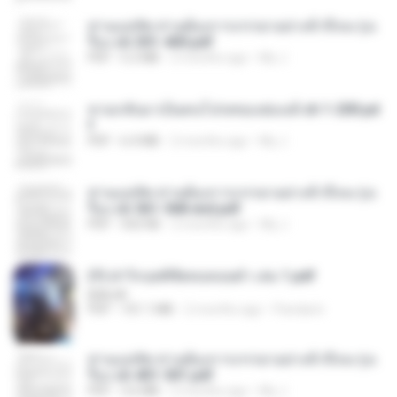
ท่านแม่ทัพ ท่านต้องการภรรยาอย่างข้าถึงจะรุ่งเ
รือง ch 301-400.pdf
PDF
5.2 MB
2 months ago
My J.
หวนกลับมาเป็นคนโปรดของฮ่องเต้ ch 1-200.pd
f
PDF
6.4 MB
2 months ago
My J.
ท่านแม่ทัพ ท่านต้องการภรรยาอย่างข้าถึงจะรุ่งเ
รือง ch 561-568 end.pdf
PDF
502 KB
2 months ago
My J.
(Y) ฝ่าวิกฤตพิชิตหอคอยดำ เล่ม 1.pdf
BAILIW
PDF
101.1 MB
2 months ago
Pandarin
ท่านแม่ทัพ ท่านต้องการภรรยาอย่างข้าถึงจะรุ่งเ
รือง ch 401-501.pdf
PDF
3.6 MB
2 months ago
My J.