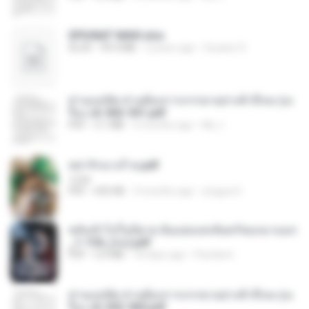
SPIUNAT MAVI.xlsx
XLSX
99.4 MB
2 years ago
Susann S.
ท่านแม่ทัพ ท่านต้องการภรรยาอย่างข้าถึงจะรุ่งเ
รือง ch 502-551.pdf
PDF
3.1 MB
2 months ago
My J.
หย่ารักนางร้าย.pdf
1234
PDF
692 KB
3 months ago
yingyai S.
หลังเข้าไปในนิยาย ฉันแย่งแสงจันทร์ของนางเอก
_1-154_(จบ).pdf
PDF
5.6 MB
18 days ago
Pandarin
ท่านแม่ทัพ ท่านต้องการภรรยาอย่างข้าถึงจะรุ่งเ
รือง ch 553-560.pdf