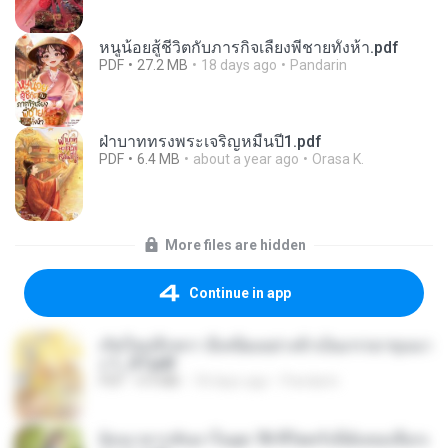
หนูน้อยสู้ชีวิตกับภารกิจเลี้ยงพี่ชายทั้งห้า.pdf
PDF
27.2 MB
18 days ago
Pandarin
ฝ่าบาททรงพระเจริญหมื่นปี1.pdf
PDF
6.4 MB
about a year ago
Orasa K.
More files are hidden
Continue in app
เกิดใหม่อีกครา อี๋เหนียงอย่างข้าเป็นภรรยาขุนนา
ง 1_ST.pdf
PDF
4.9 MB
18 days ago
Pandarin
ย้อนเวลากลับมาในยุค 70 ชีวิตครั้งนี้ฉันขอเลือกเ