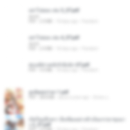
อย่าไปยอม เล่ม 5_ST.pdf
decht
PDF
2.4 MB
18 days ago
Pandarin
อย่าไปยอม เล่ม 4_ST.pdf
decht
PDF
2.4 MB
18 days ago
Pandarin
ฮ่องเต้ช่างคลั่งรักยิ่งนัก-ST.pdf
PDF
9.0 MB
18 days ago
Pandarin
ฮูหยิuสุดป่วuฯ 1.pdf
PDF
68.8 MB
about a year ago
ณิชพน แ.
เกิดใหม่อีกครา อี๋เหนียงอย่างข้าเป็นภรรยาขุนนา
ง 2_ST.pdf
PDF
4.9 MB
18 days ago
Pandarin