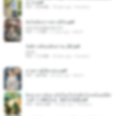
อง จบ.pdf
PDF
32.8 MB
18 days ago
Pandarin
ฉันไม่ต้องการพร สุจิรัน.pdf
tanmobza@gmail.com
PDF
1.4 MB
27 days ago
Mob K.
รัตติกาลพิรุณสิบสารท_RZ.pdf
decht
PDF
11.5 MB
18 days ago
Pandarin
ม่ายสาวผู้เปียกปอน.pdf
PDF
684 KB
28 days ago
Mob K.
ย้อนเวลากลับมาเกิดใหม่ในวันสิ้นโลกพร้อมมิติส่
วนตัว 1-443 [จบ] - 揍趴长颈鹿.pdf
PDF
499.6 MB
18 days ago
Pandarin