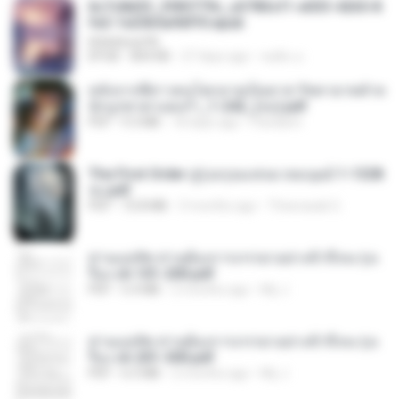
6c7c8d33_3f85779c_e3783cf1-e033-4265-8
fe2-1e23b5a9dff0.epub
littlebbear96
EPUB
804 KB
27 days ago
ทอฝัน ม.
หลังจากพี่สาวคนโตกลายเป็นทาส รัชทายาทตำห
นักบูรพาตาแดงก่ำ_1-242_(จบ).pdf
PDF
9.3 MB
18 days ago
Pandarin
The First Order สู่รุ่งอรุณแห่งมวลมนุษย์ 1-1328
จบ.pdf
PDF
72.8 MB
3 months ago
Theerasak G.
ท่านแม่ทัพ ท่านต้องการภรรยาอย่างข้าถึงจะรุ่งเ
รือง ch 101-200.pdf
PDF
5.4 MB
2 months ago
My J.
ท่านแม่ทัพ ท่านต้องการภรรยาอย่างข้าถึงจะรุ่งเ
รือง ch 201-300.pdf
PDF
6.5 MB
2 months ago
My J.