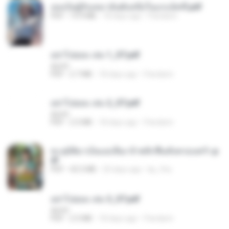
เธอเป็นผู้รับเหมาอันดับหนึ่งในแกแล็คซี่.pdf
PDF
19.9 MB
18 days ago
Pandarin
อย่าไปยอม เล่ม 1_ST.pdf
decht
PDF
2.7 MB
18 days ago
Pandarin
อย่าไปยอม เล่ม 2_ST.pdf
decht
PDF
2.5 MB
18 days ago
Pandarin
ทะลุมิติมาเป็นแม่เลี้ยง ข้าพลิกฟื้นทั้งครอบครัว.p
df
PDF
42.5 MB
20 days ago
kp_fha
อย่าไปยอม เล่ม 3_ST.pdf
decht
PDF
2.5 MB
18 days ago
Pandarin