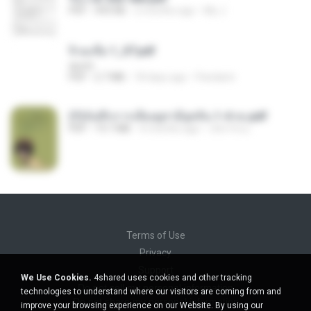
PDF
493 KB
2 months ago
My J.
จิ่วฉงจื่อ 1_ST.pdf
decht
PDF
2.7 MB
18 days ago
Pandarin
(Y)บันทึกการเลี้ยงดูสามียุคหิน 1-4 จบ.pdf
PDF
19.7 MB
4 months ago
เลิฟ รักนะ
Terms of Use
Privacy
Support
We Use Cookies.
4shared uses cookies and other tracking
Do not sell my personal information
technologies to understand where our visitors are coming from and
Do not share my personal information
improve your browsing experience on our Website. By using our