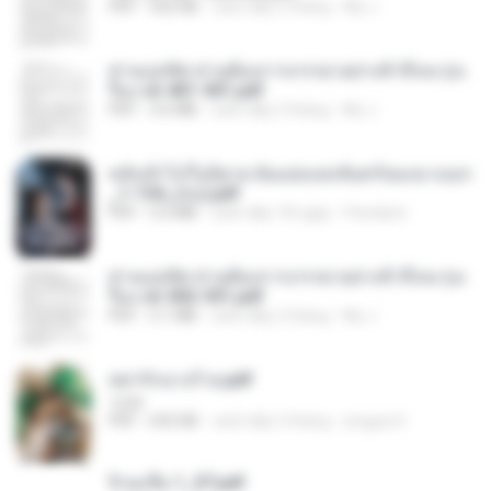
PDF
502 KB
cách đây 2 tháng
My J.
ท่านแม่ทัพ ท่านต้องการภรรยาอย่างข้าถึงจะรุ่งเ
รือง ch 401-501.pdf
PDF
3.6 MB
cách đây 2 tháng
My J.
หลังเข้าไปในนิยาย ฉันแย่งแสงจันทร์ของนางเอก
_1-154_(จบ).pdf
PDF
5.6 MB
cách đây 18 ngày
Pandarin
ท่านแม่ทัพ ท่านต้องการภรรยาอย่างข้าถึงจะรุ่งเ
รือง ch 502-551.pdf
PDF
3.1 MB
cách đây 2 tháng
My J.
หย่ารักนางร้าย.pdf
1234
PDF
692 KB
cách đây 3 tháng
yingyai S.
จิ่วฉงจื่อ 1_ST.pdf