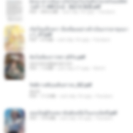
ย้อนเวลากลับมาเกิดใหม่ในวันสิ้นโลกพร้อมมิติส่
วนตัว 1-443 [จบ] - 揍趴长颈鹿.pdf
PDF
499.6 MB
cách đây 18 ngày
Pandarin
เกิดใหม่อีกครา อี๋เหนียงอย่างข้าเป็นภรรยาขุนนา
ง 1_ST.pdf
PDF
4.9 MB
cách đây 18 ngày
Pandarin
ฉันไม่ต้องการพร สุจิรัน.pdf
tanmobza@gmail.com
PDF
1.4 MB
cách đây 27 ngày
Mob K.
รัตติกาลพิรุณสิบสารท_RZ.pdf
decht
PDF
11.5 MB
cách đây 18 ngày
Pandarin
เธอเป็นผู้รับเหมาอันดับหนึ่งในแกแล็คซี่.pdf
PDF
19.9 MB
cách đây 18 ngày
Pandarin