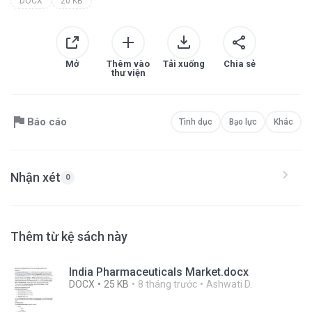
DOCX
20 KB
Mở
Thêm vào
Tải xuống
Chia sẻ
thư viện
Báo cáo
Tình dục
Bạo lực
Khác
Nhận xét
0
Thêm từ kệ sách này
India Pharmaceuticals Market.docx
DOCX
25 KB
8 tháng trước
Ashwati D.