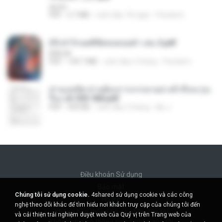
decht
PDF
2.7 MB
cách đây 18 ngày
Pandarin
(Y) ฝ่าวิกฤตพิชิตหอคอยดำ เล่ม 2.pdf
BAILIW
PDF
109.7 MB
cách đây 2 tháng
Pandarin
ท่านแม่ทัพ ท่านต้องการภรรยาอย่างข้าถึงจะรุ่งเ
รือง ch 553-560.pdf
PDF
493 KB
cách đây 2 tháng
My J.
Điều khoản Sử dụng
Bảo mật
Chúng tôi sử dụng cookie.
4shared sử dụng cookie và các công
Hỗ trợ
nghệ theo dõi khác để tìm hiểu nơi khách truy cập của chúng tôi đến
Không bán thông tin cá nhân của tôi
và cải thiện trải nghiệm duyệt web của Quý vị trên Trang web của
Không chia sẻ thông tin cá nhân của tôi