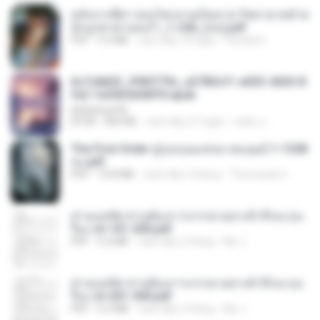
หลังจากพี่สาวคนโตกลายเป็นทาส รัชทายาทตำห
นักบูรพาตาแดงก่ำ_1-242_(จบ).pdf
PDF
9.3 MB
cách đây 18 ngày
Pandarin
6c7c8d33_3f85779c_e3783cf1-e033-4265-8
fe2-1e23b5a9dff0.epub
littlebbear96
EPUB
804 KB
cách đây 27 ngày
ทอฝัน ม.
The First Order สู่รุ่งอรุณแห่งมวลมนุษย์ 1-1328
จบ.pdf
PDF
72.8 MB
cách đây 3 tháng
Theerasak G.
ท่านแม่ทัพ ท่านต้องการภรรยาอย่างข้าถึงจะรุ่งเ
รือง ch 101-200.pdf
PDF
5.4 MB
cách đây 2 tháng
My J.
ท่านแม่ทัพ ท่านต้องการภรรยาอย่างข้าถึงจะรุ่งเ
รือง ch 201-300.pdf
PDF
6.5 MB
cách đây 2 tháng
My J.