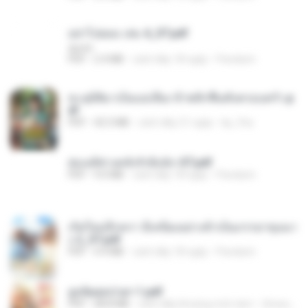
อย่าไปยอม เล่ม 4_ST.pdf
decht
PDF
2.4 MB
cách đây 18 ngày
Pandarin
ทะลุมิติมาเป็นแม่เลี้ยง ข้าพลิกฟื้นทั้งครอบครัว.p
df
PDF
42.5 MB
cách đây 21 ngày
kp_fha
ฮ่องเต้ช่างคลั่งรักยิ่งนัก-ST.pdf
PDF
9.0 MB
cách đây 18 ngày
Pandarin
เกิดใหม่อีกครา อี๋เหนียงอย่างข้าเป็นภรรยาขุนนา
ง 2_ST.pdf
PDF
4.9 MB
cách đây 18 ngày
Pandarin
ฮูหยิuสุดป่วuฯ 1.pdf
PDF
68.8 MB
cách đây khoảng một năm
ณิชพน แ.