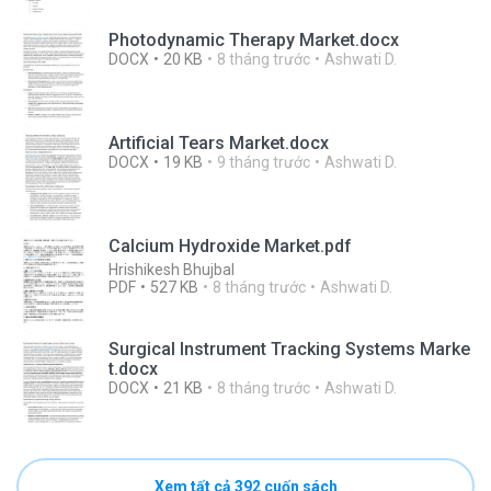
Photodynamic Therapy Market.docx
DOCX
20 KB
8 tháng trước
Ashwati D.
Artificial Tears Market.docx
DOCX
19 KB
9 tháng trước
Ashwati D.
Calcium Hydroxide Market.pdf
Hrishikesh Bhujbal
PDF
527 KB
8 tháng trước
Ashwati D.
Surgical Instrument Tracking Systems Marke
t.docx
DOCX
21 KB
8 tháng trước
Ashwati D.
Xem tất cả 392 cuốn sách