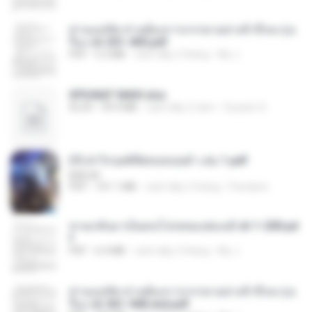
ท่านแม่ทัพ ท่านต้องการภรรยาอย่างข้าถึงจะรุ่งเ
รือง ch 301-400.pdf
PDF
5.2 MB
cách đây 2 tháng
My J.
SPIUNAT MAVI.xlsx
XLSX
99.4 MB
cách đây 2 năm
Susann S.
(Y) ฝ่าวิกฤตพิชิตหอคอยดำ เล่ม 1.pdf
BAILIW
PDF
101.1 MB
cách đây 2 tháng
Pandarin
หวนกลับมาเป็นคนโปรดของฮ่องเต้ ch 1-200.pd
f
PDF
6.4 MB
cách đây 2 tháng
My J.
ท่านแม่ทัพ ท่านต้องการภรรยาอย่างข้าถึงจะรุ่งเ
รือง ch 561-568 end.pdf