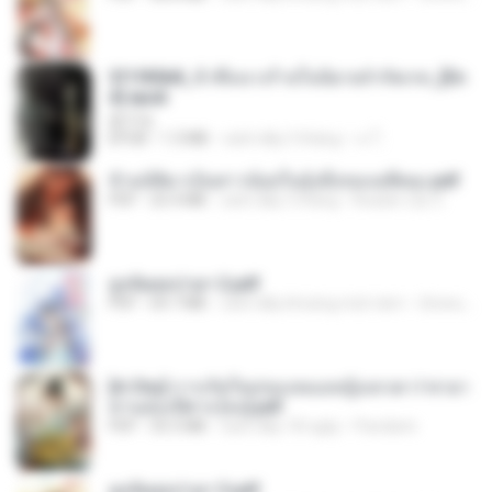
3f1f85b8_ข้าคือนางร้ายในนิยายจำกัดเรท_[En
d].epub
君子生
EPUB
1.3 MB
cách đây 3 tháng
เจ โ.
ข้ามมิติมาเป็นสาวน้อยในอุ้งมือของอดีตลุง.pdf
PDF
25.4 MB
cách đây 3 tháng
Reader Lily O.
ฮูหยิuสุดป่วuฯ 2.pdf
PDF
64.7 MB
cách đây khoảng một năm
ณิชพน แ.
[A Chu] การเกิดใหม่ของหมอหญิงเทวดา l ชายา
ท่านอ๋องปีศาจ [จบ].pdf
PDF
35.5 MB
cách đây 18 ngày
Pandarin
ฮูหยิuสุดป่วuฯ 3.pdf