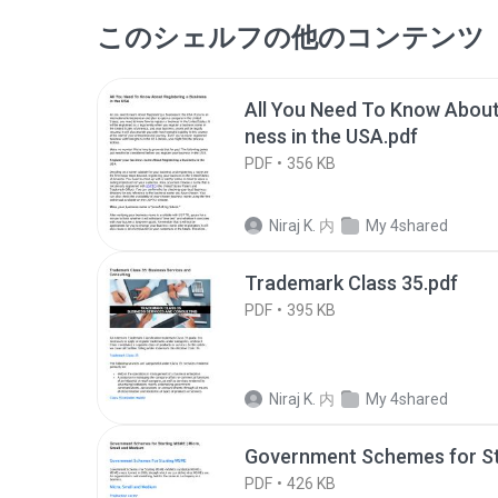
このシェルフの他のコンテンツ
All You Need To Know About 
ness in the USA.pdf
PDF
356 KB
Niraj K.
内
My 4shared
Trademark Class 35.pdf
PDF
395 KB
Niraj K.
内
My 4shared
Government Schemes for S
PDF
426 KB