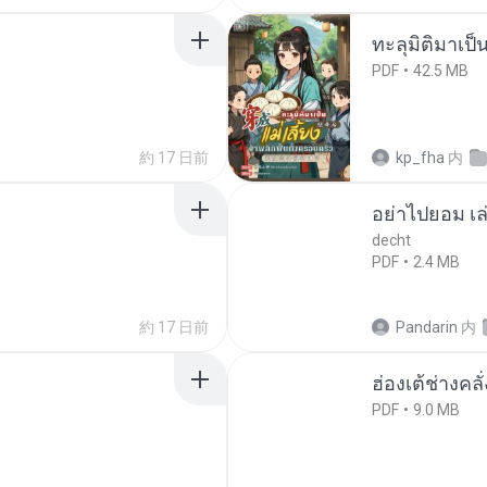
ทะลุมิติมาเป็น
PDF
42.5 MB
約 17 日前
kp_fha
内
อย่าไปยอม เล
decht
PDF
2.4 MB
約 17 日前
Pandarin
内
ฮ่องเต้ช่างคลั
PDF
9.0 MB