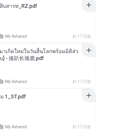
ณสิบสารท_RZ.pdf
My 4shared
約 17 日前
มาเกิดใหม่ในวันสิ้นโลกพร้อมมิติส่ว
[จบ] - 揍趴长颈鹿.pdf
My 4shared
約 17 日前
่ม 1_ST.pdf
My 4shared
約 17 日前