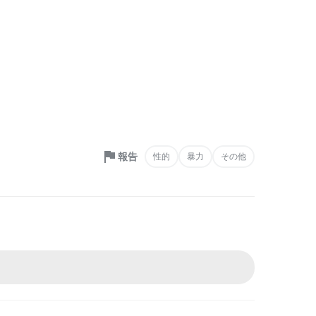
報告
性的
暴力
その他