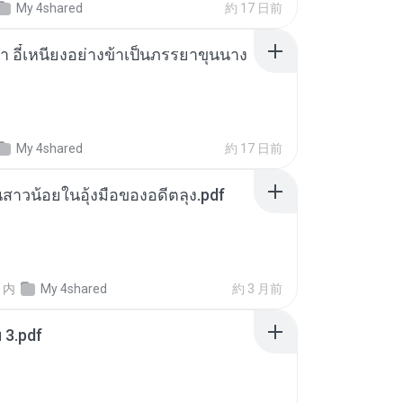
My 4shared
約 17 日前
า อี๋เหนียงอย่างข้าเป็นภรรยาขุนนาง
My 4shared
約 17 日前
นสาวน้อยในอุ้งมือของอดีตลุง.pdf
内
My 4shared
約 3 月前
ฯ 3.pdf