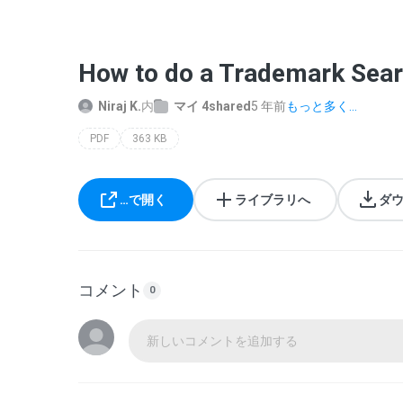
How to do a Trademark Searc
Niraj K.
内
マイ 4shared
5 年前
もっと多く...
PDF
363 KB
…で開く
ライブラリへ
ダ
コメント
0
新しいコメントを追加する