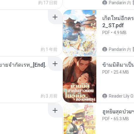
約 17 日前
Pandarin
内
เกิดใหม่อีกคร
2_ST.pdf
PDF
4.9 MB
約 1 年前
Pandarin
内
ยายจำกัดเรท_[End].
ข้ามมิติมาเป็
PDF
25.4 MB
約 3 月前
Reader Lily O.
ฮูหยิuสุดป่วu
PDF
65.3 MB