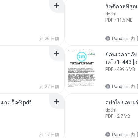
รัตติกาลพิรุ
decht
PDF
11.5 MB
約 26 日前
Pandarin
内
ย้อนเวลากลับ
นตัว 1-443 
PDF
499.6 MB
約 27 日前
Pandarin
内
นแกแล็คซี่.pdf
อย่าไปยอม เล
decht
PDF
2.7 MB
約 17 日前
Pandarin
内