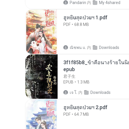
Pandarin
内
My 4shared
ฮูหยิuสุดป่วuฯ 1.pdf
PDF
68.8 MB
ณิชพน แ.
内
Downloads
3f1f85b8_ข้าคือนางร้ายในนิ
epub
君子生
EPUB
1.3 MB
เจ โ.
内
Downloads
ฮูหยิuสุดป่วuฯ 2.pdf
PDF
64.7 MB