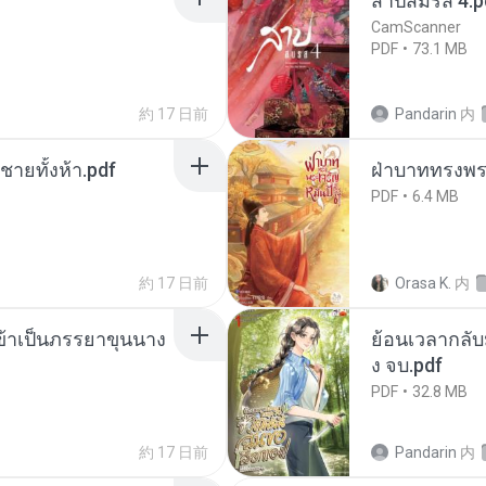
สาปสมรส 4.p
CamScanner
PDF
73.1 MB
約 17 日前
Pandarin
内
ี่ชายทั้งห้า.pdf
ฝ่าบาททรงพระ
PDF
6.4 MB
約 17 日前
Orasa K.
内
งข้าเป็นภรรยาขุนนาง
ย้อนเวลากลับม
ง จบ.pdf
PDF
32.8 MB
約 17 日前
Pandarin
内