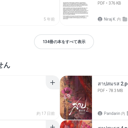
PDF
376 KB
5 年前
Niraj K.
内
134冊の本をすべて表示
せん
สาปสมรส 2.p
PDF
78.3 MB
約 17 日前
Pandarin
内