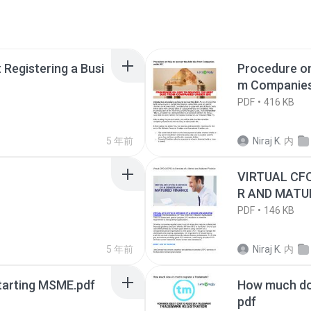
Registering a Busi
Procedure on
m Companies
PDF
416 KB
5 年前
Niraj K.
内
VIRTUAL CFO
R AND MATU
PDF
146 KB
5 年前
Niraj K.
内
tarting MSME.pdf
How much doe
pdf