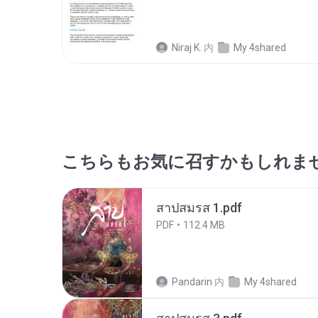
Niraj K.
内
My 4shared
こちらもお気に召すかもしれま
สาปสมรส 1.pdf
PDF
112.4 MB
Pandarin
内
My 4shared