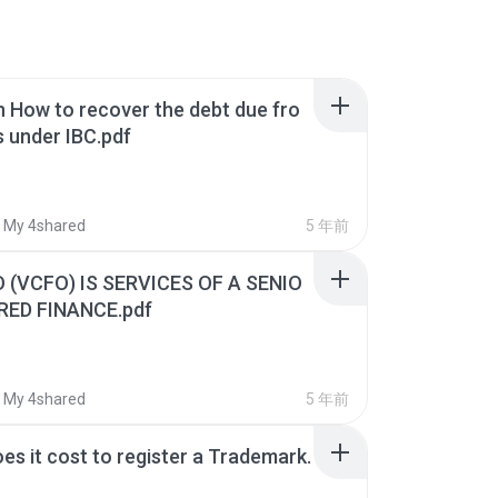
 How to recover the debt due fro
 under IBC.pdf
My 4shared
5 年前
 (VCFO) IS SERVICES OF A SENIO
RED FINANCE.pdf
My 4shared
5 年前
s it cost to register a Trademark.