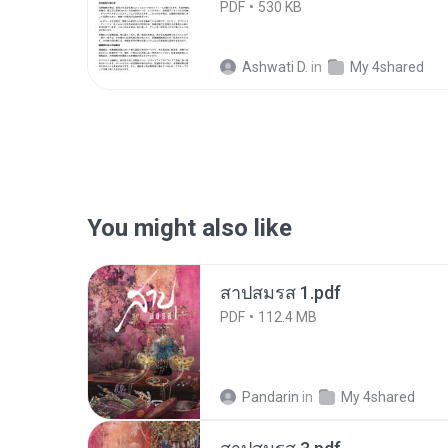
PDF
530 KB
Ashwati D.
in
My 4shared
You might also like
สาปสมรส 1.pdf
PDF
112.4 MB
Pandarin
in
My 4shared