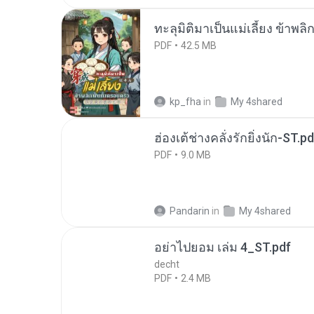
ทะลุมิติมาเป็นแม่เลี้ยง ข้าพลิ
PDF
42.5 MB
kp_fha
in
My 4shared
ฮ่องเต้ช่างคลั่งรักยิ่งนัก-ST.pd
PDF
9.0 MB
Pandarin
in
My 4shared
อย่าไปยอม เล่ม 4_ST.pdf
decht
PDF
2.4 MB