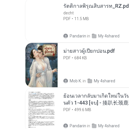
รัตติกาลพิรุณสิบสารท_RZ.pd
decht
PDF
11.5 MB
Pandarin
in
My 4shared
ม่ายสาวผู้เปียกปอน.pdf
PDF
684 KB
Mob K.
in
My 4shared
ย้อนเวลากลับมาเกิดใหม่ในวัน
นตัว 1-443 [จบ] - 揍趴长颈鹿
PDF
499.6 MB
Pandarin
in
My 4shared