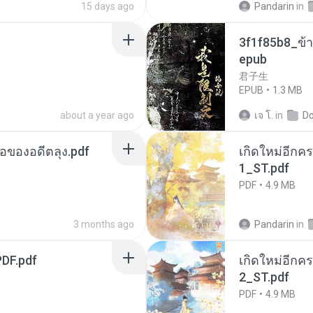
15 days ago
Pandarin
in
3f1f85b8_ข้า
epub
君子生
EPUB
1.3 MB
about a year ago
เจ โ.
in
D
ือของอดีตลุง.pdf
เกิดใหม่อีกคร
1_ST.pdf
PDF
4.9 MB
3 months ago
Pandarin
in
DF.pdf
เกิดใหม่อีกคร
2_ST.pdf
PDF
4.9 MB