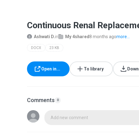
Continuous Renal Replacem
Ashwati D.
in
My 4shared
8 months ago
more...
DOCX
23 KB
Open in...
To library
Down
Comments
0
Add new comment