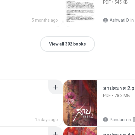
PDF
545 KB
5 months ago
Ashwati D.
in
View all 392 books
สาปสมรส 2.p
PDF
78.3 MB
15 days ago
Pandarin
in