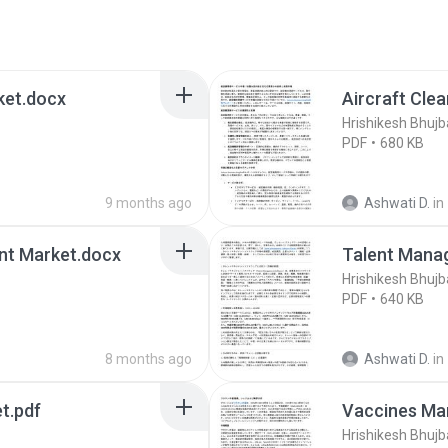
ket.docx
Aircraft Cle
Hrishikesh Bhujb
PDF
680 KB
9 months ago
Ashwati D.
in
nt Market.docx
Talent Mana
Hrishikesh Bhujb
PDF
640 KB
8 months ago
Ashwati D.
in
et.pdf
Vaccines Ma
Hrishikesh Bhujb