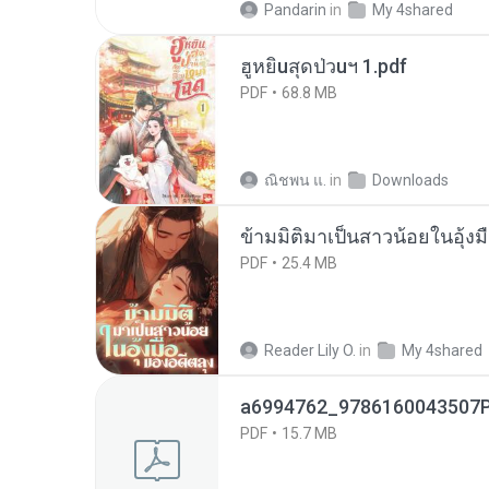
Pandarin
in
My 4shared
ฮูหยิuสุดป่วuฯ 1.pdf
PDF
68.8 MB
ณิชพน แ.
in
Downloads
ข้ามมิติมาเป็นสาวน้อยในอุ้งม
PDF
25.4 MB
Reader Lily O.
in
My 4shared
a6994762_9786160043507P
PDF
15.7 MB