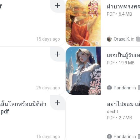
f
ฝ่าบาททรงพระ
PDF
6.4 MB
15 days ago
Orasa K.
in
เธอเป็นผู้รับ
PDF
19.9 MB
25 days ago
Pandarin
in
สิ้นโลกพร้อมมิติส่ว
อย่าไปยอม เล
.pdf
decht
PDF
2.7 MB
15 days ago
Pandarin
in