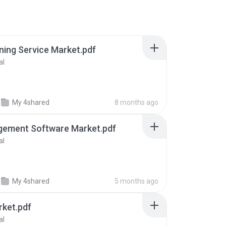
aning Service Market.pdf
al
My 4shared
8 months ago
gement Software Market.pdf
al
My 4shared
5 months ago
rket.pdf
al