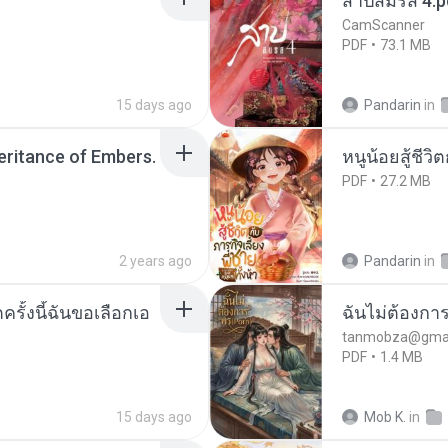
สาปสมรส 4.p
CamScanner
PDF
73.1 MB
15 days ago
Pandarin
in
heritance of Embers.
หนูน้อยสู้ชีวิ
PDF
27.2 MB
2 years ago
Pandarin
in
ครั้งนี้ฉันขอเลือกเอ
ฉันไม่ต้องการ
tanmobza@gmai
PDF
1.4 MB
15 days ago
Mob K.
in