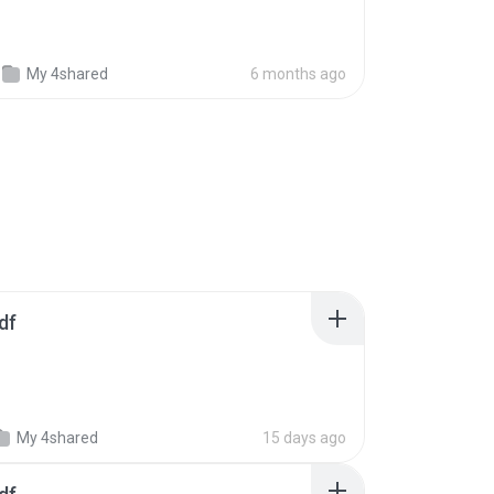
My 4shared
6 months ago
df
My 4shared
15 days ago