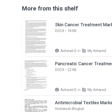
More from this shelf
Skin Cancer Treatment Mar
DOCX
18 KB
Ashwati D.
in
My 4shared
Pancreatic Cancer Treatme
DOCX
22 KB
Ashwati D.
in
My 4shared
Antimicrobial Textiles Mark
Hrishikesh Bhujbal