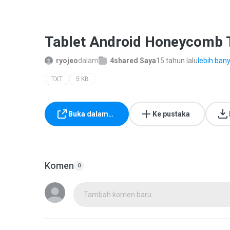
Tablet Android Honeycomb T
ryojeo
dalam
4shared Saya
15 tahun lalu
lebih bany
TXT
5 KB
Buka dalam…
Ke pustaka
Komen
0
Tambah komen baru