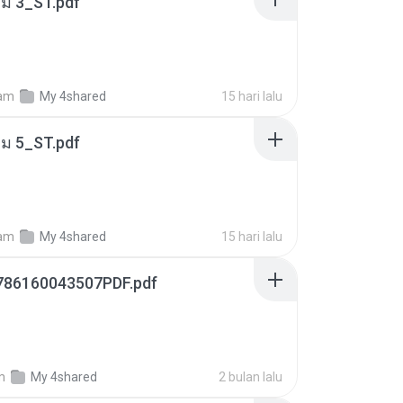
่ม 3_ST.pdf
am
My 4shared
15 hari lalu
่ม 5_ST.pdf
am
My 4shared
15 hari lalu
786160043507PDF.pdf
m
My 4shared
2 bulan lalu