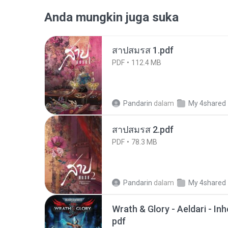
Anda mungkin juga suka
สาปสมรส 1.pdf
PDF
112.4 MB
Pandarin
dalam
My 4shared
สาปสมรส 2.pdf
PDF
78.3 MB
Pandarin
dalam
My 4shared
Wrath & Glory - Aeldari - In
pdf