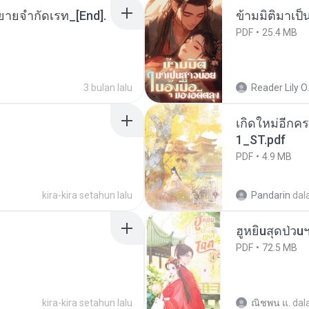
ยายจำกัดเรท_[End].
ข้ามมิติมาเป็
PDF
25.4 MB
3 bulan lalu
Reader Lily O.
เกิดใหม่อีกคร
1_ST.pdf
PDF
4.9 MB
kira-kira setahun lalu
Pandarin
dal
ฮูหยิuสุดป่วu
PDF
72.5 MB
kira-kira setahun lalu
ณิชพน แ.
dal