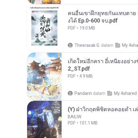
คนอื่นเขาฝึกยุทธกันแทบตาย แต
งได้ Ep.0-600 จบ.pdf
PDF
19.0 MB
Theerasak G.
dalam
My 4sha
เกิดใหม่อีกครา อี๋เหนียงอย่า
2_ST.pdf
PDF
4.9 MB
Pandarin
dalam
My 4shared
(Y) ฝ่าวิกฤตพิชิตหอคอยดำ เล่
BAILIW
PDF
101.1 MB