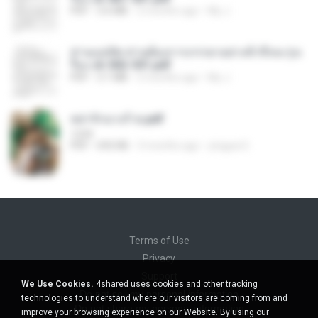
PDF
3.6 MB
2 months ago
My J.
ท่านแม่ทัพ ท่านต้องการภรรยาอย่างข้าถึงจะรุ่งเ
รือง ch 502-551.pdf
PDF
3.1 MB
2 months ago
My J.
หย่ารักนางร้าย.pdf
1234
PDF
692 KB
3 months ago
yingyai S.
Terms of Use
Privacy
Support
We Use Cookies.
4shared uses cookies and other tracking
Do not sell my personal information
technologies to understand where our visitors are coming from and
Do not share my personal information
improve your browsing experience on our Website. By using our