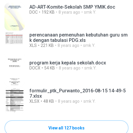
AD-ART-Komite-Sekolah SMP YMIK.doc
DOC
192 KB
8 years ago
smk Y.
perencanaan pemenuhan kebutuhan guru sm
k dengan tabulasi PDG.xls
XLS
221 KB
8 years ago
smk Y.
program kerja kepala sekolah.docx
DOCX
54 KB
8 years ago
smk Y.
formulir_ptk_Purwanto_2016-08-15 14-49-5
7.xlsx
XLSX
48 KB
8 years ago
smk Y.
View all 127 books