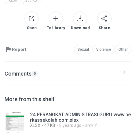
XLSX
253 KB
Open
To library
Download
Share
Report
Sexual
Violence
Other
Comments
0
More from this shelf
24 PERANGKAT ADMINISTRASI GURU www.be
rkassekolah.com.xlsx
XLSX
47 KB
8 years ago
smk Y.