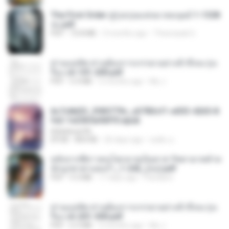
The First Order สู่รุ่งอรุณแห่งมวลมนุษย์ 1-1328
จบ.pdf
PDF
72.8 MB
3 months ago
Theerasak G.
ท่านแม่ทัพ ท่านต้องการภรรยาอย่างข้าถึงจะรุ่งเ
รือง ch 101-200.pdf
PDF
5.4 MB
2 months ago
My J.
6c7c8d33_3f85779c_e3783cf1-e033-4265-8
fe2-1e23b5a9dff0.epub
littlebbear96
EPUB
804 KB
26 days ago
ทอฝัน ม.
หลังจากพี่สาวคนโตกลายเป็นทาส รัชทายาทตำห
นักบูรพาตาแดงก่ำ_1-242_(จบ).pdf
PDF
9.3 MB
17 days ago
Pandarin
ท่านแม่ทัพ ท่านต้องการภรรยาอย่างข้าถึงจะรุ่งเ
รือง ch 201-300.pdf
PDF
6.5 MB
2 months ago
My J.