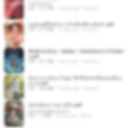
CamScanner
PDF
73.1 MB
17 days ago
Pandarin
หนูน้อยสู้ชีวิตกับภารกิจเลี้ยงพี่ชายทั้งห้า.pdf
PDF
27.2 MB
17 days ago
Pandarin
Wrath & Glory - Aeldari - Inheritance of Ember
s.pdf
PDF
53.7 MB
2 years ago
federico f
ย้อนเวลากลับมาในยุค 70 ชีวิตครั้งนี้ฉันขอเลือกเ
อง จบ.pdf
PDF
32.8 MB
17 days ago
Pandarin
ฉันไม่ต้องการพร สุจิรัน.pdf
tanmobza@gmail.com
PDF
1.4 MB
26 days ago
Mob K.