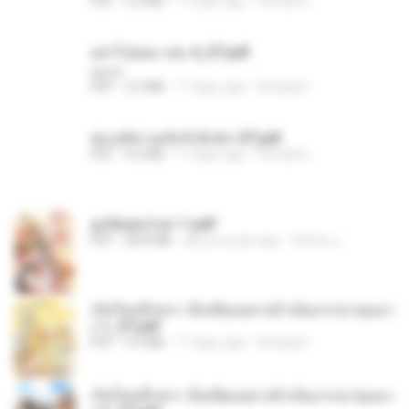
PDF
2.4 MB
17 days ago
Pandarin
อย่าไปยอม เล่ม 4_ST.pdf
decht
PDF
2.4 MB
17 days ago
Pandarin
ฮ่องเต้ช่างคลั่งรักยิ่งนัก-ST.pdf
PDF
9.0 MB
17 days ago
Pandarin
ฮูหยิuสุดป่วuฯ 1.pdf
PDF
68.8 MB
about a year ago
ณิชพน แ.
เกิดใหม่อีกครา อี๋เหนียงอย่างข้าเป็นภรรยาขุนนา
ง 1_ST.pdf
PDF
4.9 MB
17 days ago
Pandarin
เกิดใหม่อีกครา อี๋เหนียงอย่างข้าเป็นภรรยาขุนนา