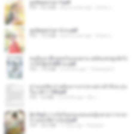
ฮูหยิuสุดป่วuฯ 3.pdf
PDF
65.3 MB
about a year ago
ณิชพน แ.
ฮูหยิuสุดป่วuฯ 4 จบ.pdf
PDF
72.5 MB
about a year ago
ณิชพน แ.
คนอื่นเขาฝึกยุทธกันแทบตาย แต่ฉันแค่ปลูกผักก็เ
ก่งได้ Ep.0-600 จบ.pdf
PDF
19.0 MB
3 months ago
Theerasak G.
ท่านแม่ทัพ ท่านต้องการภรรยาอย่างข้าถึงจะรุ่งเ
รือง ch 1-100.pdf
PDF
4.4 MB
2 months ago
My J.
[A Chu] การเกิดใหม่ของหมอหญิงเทวดา l ชายา
ท่านอ๋องปีศาจ [จบ].pdf
PDF
35.5 MB
17 days ago
Pandarin