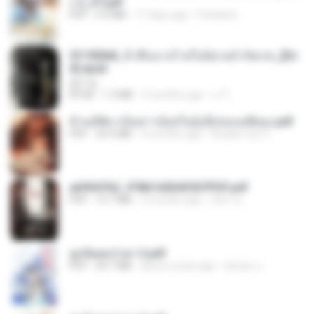
ง 2_ST.pdf
PDF
4.9 MB
17 days ago
Pandarin
3f1f85b8_ข้าคือนางร้ายในนิยายจำกัดเรท_[En
d].epub
君子生
EPUB
1.3 MB
3 months ago
เจ โ.
ข้ามมิติมาเป็นสาวน้อยในอุ้งมือของอดีตลุง.pdf
PDF
25.4 MB
3 months ago
Reader Lily O.
a6994762_9786160043507PDF.pdf
PDF
15.7 MB
3 months ago
อริยา ด.
ฮูหยิuสุดป่วuฯ 2.pdf
PDF
64.7 MB
about a year ago
ณิชพน แ.