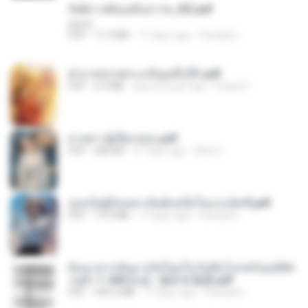
รัตติกาลพิรุณสิบสารท_RZ.pdf
decht
PDF
11.5 MB
17 days ago
Pandarin
ฝ่าบาททรงพระเจริญหมื่นปี1.pdf
PDF
6.4 MB
about a year ago
Orasa K.
ม่ายสาวผู้เปียกปอน.pdf
PDF
684 KB
27 days ago
Mob K.
เธอเป็นผู้รับเหมาอันดับหนึ่งในแกแล็คซี่.pdf
PDF
19.9 MB
17 days ago
Pandarin
ย้อนเวลากลับมาเกิดใหม่ในวันสิ้นโลกพร้อมมิติส่
วนตัว 1-443 [จบ] - 揍趴长颈鹿.pdf
PDF
499.6 MB
17 days ago
Pandarin