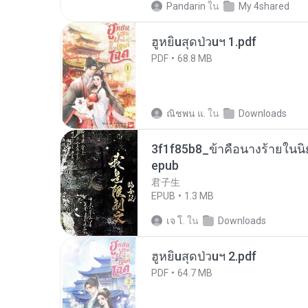
Pandarin
ใน
My 4shared
ฮูหยิuสุดป่วuฯ 1.pdf
PDF
68.8 MB
ณิชพน แ.
ใน
Downloads
3f1f85b8_ข้าคือนางร้ายในนิ
epub
君子生
EPUB
1.3 MB
เจ โ.
ใน
Downloads
ฮูหยิuสุดป่วuฯ 2.pdf
PDF
64.7 MB