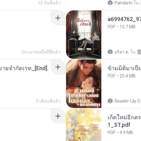
15 วันที่แล้ว
Pandarin
ใน
a6994762_9
PDF
15.7 MB
ประมาณหนึ่งปีที่แล้ว
อริยา ด.
ใน
ยายจำกัดเรท_[End].
ข้ามมิติมาเป็
PDF
25.4 MB
3 เดือนที่แล้ว
Reader Lily O.
เกิดใหม่อีกคร
1_ST.pdf
PDF
4.9 MB