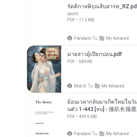
รัตติกาลพิรุณสิบสารท_RZ.pd
decht
PDF
11.5 MB
Pandarin
ใน
My 4shared
ม่ายสาวผู้เปียกปอน.pdf
PDF
684 KB
Mob K.
ใน
My 4shared
ย้อนเวลากลับมาเกิดใหม่ในวัน
นตัว 1-443 [จบ] - 揍趴长颈鹿
PDF
499.6 MB
Pandarin
ใน
My 4shared