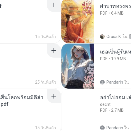
f
ฝ่าบาททรงพระ
PDF
6.4 MB
15 วันที่แล้ว
Orasa K.
ใน
เธอเป็นผู้รับ
PDF
19.9 MB
25 วันที่แล้ว
Pandarin
ใน
สิ้นโลกพร้อมมิติส่ว
อย่าไปยอม เล
.pdf
decht
PDF
2.7 MB
15 วันที่แล้ว
Pandarin
ใน