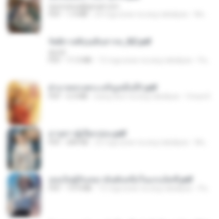
tanmobza@gmail.com
PDF
1.4 MB
24 mga araw na ang nakalipas
Mob K.
รัตติกาลพิรุณสิบสารท_RZ.pdf
decht
PDF
11.5 MB
15 mga araw na ang nakalipas
Pandarin
ฝ่าบาททรงพระเจริญหมื่นปี1.pdf
PDF
6.4 MB
isang taon na ang nakalipas
Orasa K.
ม่ายสาวผู้เปียกปอน.pdf
PDF
684 KB
25 mga araw na ang nakalipas
Mob K.
เธอเป็นผู้รับเหมาอันดับหนึ่งในแกแล็คซี่.pdf
PDF
19.9 MB
15 mga araw na ang nakalipas
Pandarin