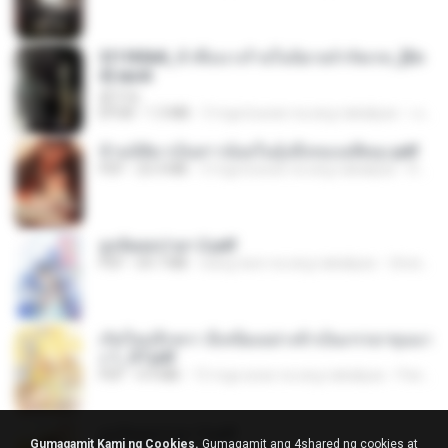
3f1f85b8_ข้าคือนางร้ายในนิยายจำกัดเรท_[En
d].epub
君子生
EPUB
1.3 MB
3 mga buwan na ang nakalipas
เจ โ.
ข้ามมิติมาเป็นสาวน้อยในอุ้งมือของอดีตลุง.pdf
PDF
25.4 MB
3 mga buwan na ang nakalipas
Reader Lily O.
ฮูหยิuสุดป่วuฯ 2.pdf
PDF
64.7 MB
isang taon na ang nakalipas
ณิชพน แ.
เกิดใหม่อีกครา อี๋เหนียงอย่างข้าเป็นภรรยาขุนนา
ง 1_ST.pdf
PDF
4.9 MB
15 mga araw na ang nakalipas
Pandarin
ฮูหยิuสุดป่วuฯ 3.pdf
Gumagamit Kami ng Cookies.
Gumagamit ang 4shared ng cookies at