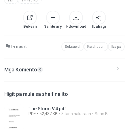
PDF
14,490 KB
Buksan
Sa library
I-download
Ibahagi
I-report
Seksuwal
Karahasan
Iba pa
Mga Komento
0
Higit pa mula sa shelf na ito
The Storm V.4.pdf
PDF
52,437 KB
3 taon nakaraan
Sean B.