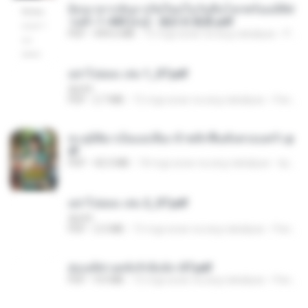
ย้อนเวลากลับมาเกิดใหม่ในวันสิ้นโลกพร้อมมิติส่
วนตัว 1-443 [จบ] - 揍趴长颈鹿.pdf
PDF
499.6 MB
15 mga araw na ang nakalipas
Pandarin
อย่าไปยอม เล่ม 1_ST.pdf
decht
PDF
2.7 MB
15 mga araw na ang nakalipas
Pandarin
ทะลุมิติมาเป็นแม่เลี้ยง ข้าพลิกฟื้นทั้งครอบครัว.p
df
PDF
42.5 MB
18 mga araw na ang nakalipas
kp_fha
อย่าไปยอม เล่ม 2_ST.pdf
decht
PDF
2.5 MB
15 mga araw na ang nakalipas
Pandarin
ฮ่องเต้ช่างคลั่งรักยิ่งนัก-ST.pdf
PDF
9.0 MB
15 mga araw na ang nakalipas
Pandarin