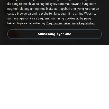
PDF
65.3 MB
isang taon na ang nakalipas
ณิชพน แ.
iba pang teknolohiya sa pagsubaybay para maunawaan kung saan
nagmumula ang aming mga bisita at mapabuti ang iyong karanasan
sa pag-browse sa aming Website. Sa paggamit ng aming Website,
sumasang-ayon ka sa paggamit namin ng cookies at iba pang
ฮูหยิuสุดป่วuฯ 4 จบ.pdf
PDF
72.5 MB
isang taon na ang nakalipas
ณิชพน แ.
teknolohiya sa pagsubaybay.
Baguhin ang aking mga kagustuhan
Sumasang-ayon ako
คนอื่นเขาฝึกยุทธกันแทบตาย แต่ฉันแค่ปลูกผักก็เ
ก่งได้ Ep.0-600 จบ.pdf
PDF
19.0 MB
3 mga buwan na ang nakalipas
Theerasak G.
ท่านแม่ทัพ ท่านต้องการภรรยาอย่างข้าถึงจะรุ่งเ
รือง ch 1-100.pdf
PDF
4.4 MB
2 mga buwan na ang nakalipas
My J.
เกิดใหม่อีกครา อี๋เหนียงอย่างข้าเป็นภรรยาขุนนา
ง 2_ST.pdf
PDF
4.9 MB
15 mga araw na ang nakalipas
Pandarin