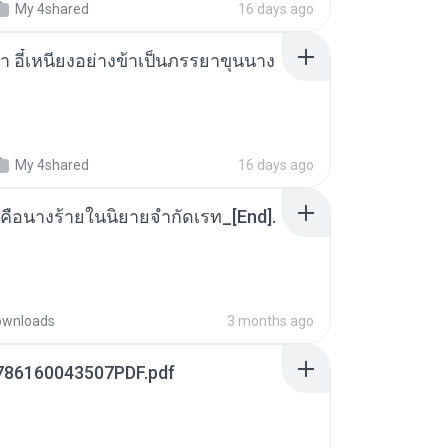
My 4shared
16 days ago
า อี๋เหนียงอย่างข้าเป็นภรรยาขุนนาง
My 4shared
16 days ago
คือนางร้ายในนิยายจำกัดเรท_[End].
ownloads
3 months ago
786160043507PDF.pdf