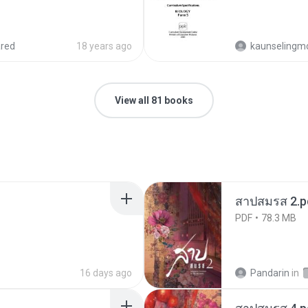
red
18 years ago
kaunselingm
View all 81 books
สาปสมรส 2.p
PDF
78.3 MB
16 days ago
Pandarin
in