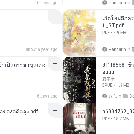
16 days ago
Pandarin
in
เกิดใหม่อีกคร
1_ST.pdf
PDF
4.9 MB
about a year ago
Pandarin
in
งข้าเป็นภรรยาขุนนาง
3f1f85b8_ข้า
epub
君子生
EPUB
1.3 MB
16 days ago
เจ โ.
in
D
ือของอดีตลุง.pdf
a6994762_9
PDF
15.7 MB