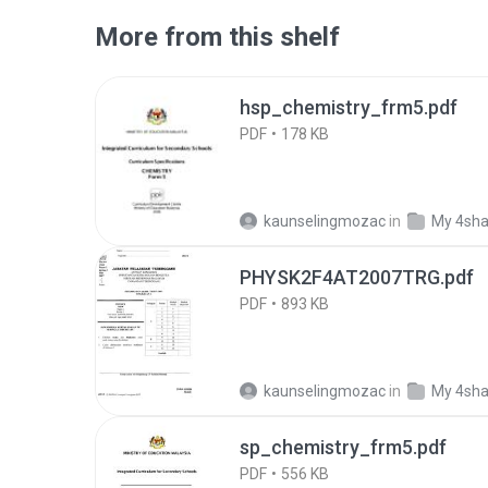
More from this shelf
hsp_chemistry_frm5.pdf
PDF
178 KB
kaunselingmozac
in
My 4sha
PHYSK2F4AT2007TRG.pdf
PDF
893 KB
kaunselingmozac
in
My 4sha
sp_chemistry_frm5.pdf
PDF
556 KB