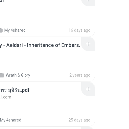
df
My 4shared
16 days ago
 - Aeldari - Inheritance of Embers.
Wrath & Glory
2 years ago
พร สุจิรัน.pdf
l.com
My 4shared
25 days ago