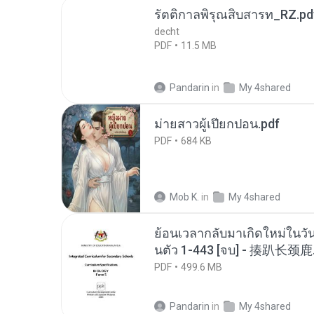
รัตติกาลพิรุณสิบสารท_RZ.pd
decht
PDF
11.5 MB
Pandarin
in
My 4shared
ม่ายสาวผู้เปียกปอน.pdf
PDF
684 KB
Mob K.
in
My 4shared
ย้อนเวลากลับมาเกิดใหม่ในวัน
นตัว 1-443 [จบ] - 揍趴长颈鹿
PDF
499.6 MB
Pandarin
in
My 4shared