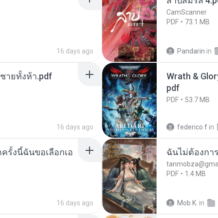
สาปสมรส 4.p
CamScanner
PDF
73.1 MB
16 days ago
Pandarin
in
ี่ชายทั้งห้า.pdf
Wrath & Glory
pdf
PDF
53.7 MB
16 days ago
federico f
in
ครั้งนี้ฉันขอเลือกเอ
ฉันไม่ต้องการ
tanmobza@gmai
PDF
1.4 MB
16 days ago
Mob K.
in