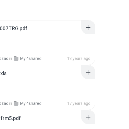
007TRG.pdf
ozac
in
My 4shared
18 years ago
xls
ozac
in
My 4shared
17 years ago
_frm5.pdf