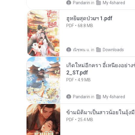
Pandarin
in
My 4shared
ฮูหยิuสุดป่วuฯ 1.pdf
PDF
68.8 MB
ณิชพน แ.
in
Downloads
เกิดใหม่อีกครา อี๋เหนียงอย่า
2_ST.pdf
PDF
4.9 MB
Pandarin
in
My 4shared
ข้ามมิติมาเป็นสาวน้อยในอุ้งม
PDF
25.4 MB