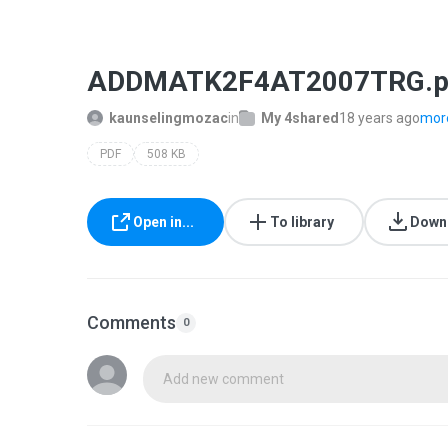
ADDMATK2F4AT2007TRG.p
kaunselingmozac
in
My 4shared
18 years ago
more
PDF
508 KB
Open in...
To library
Down
Comments
0
Add new comment