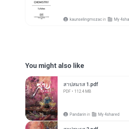
kaunselingmozac
in
My 4sha
You might also like
สาปสมรส 1.pdf
PDF
112.4 MB
Pandarin
in
My 4shared