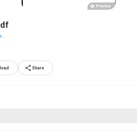
Preview
df
...
load
Share