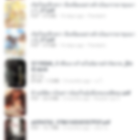
เกิดใหม่อีกครา อี๋เหนียงอย่างข้าเป็นภรรยาขุนนา
ง 1_ST.pdf
PDF
4.9 MB
16 days ago
Pandarin
เกิดใหม่อีกครา อี๋เหนียงอย่างข้าเป็นภรรยาขุนนา
ง 2_ST.pdf
PDF
4.9 MB
16 days ago
Pandarin
3f1f85b8_ข้าคือนางร้ายในนิยายจำกัดเรท_[En
d].epub
君子生
EPUB
1.3 MB
3 months ago
เจ โ.
ข้ามมิติมาเป็นสาวน้อยในอุ้งมือของอดีตลุง.pdf
PDF
25.4 MB
3 months ago
Reader Lily O.
a6994762_9786160043507PDF.pdf
PDF
15.7 MB
3 months ago
อริยา ด.