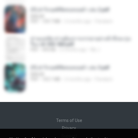
(Y) ฝ่าวิกฤตพิชิตหอคอยดำ เล่ม 2.pdf
BAILIW
PDF
109.7 MB
2 months ago
Pandarin
ท่านแม่ทัพ ท่านต้องการภรรยาอย่างข้าถึงจะรุ่งเ
รือง ch 553-560.pdf
PDF
493 KB
2 months ago
My J.
(Y) ฝ่าวิกฤตพิชิตหอคอยดำ เล่ม 3.pdf
BAILIW
PDF
103.1 MB
2 months ago
Pandarin
Terms of Use
Privacy
Support