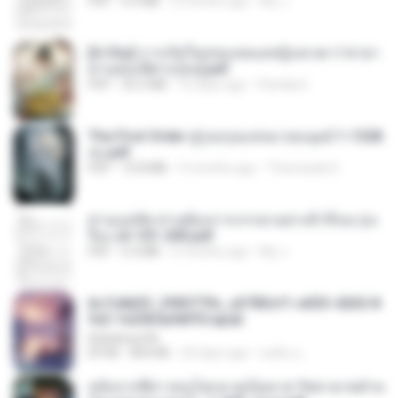
PDF
4.4 MB
2 months ago
My J.
[A Chu] การเกิดใหม่ของหมอหญิงเทวดา l ชายา
ท่านอ๋องปีศาจ [จบ].pdf
PDF
35.5 MB
16 days ago
Pandarin
The First Order สู่รุ่งอรุณแห่งมวลมนุษย์ 1-1328
จบ.pdf
PDF
72.8 MB
3 months ago
Theerasak G.
ท่านแม่ทัพ ท่านต้องการภรรยาอย่างข้าถึงจะรุ่งเ
รือง ch 101-200.pdf
PDF
5.4 MB
2 months ago
My J.
6c7c8d33_3f85779c_e3783cf1-e033-4265-8
fe2-1e23b5a9dff0.epub
littlebbear96
EPUB
804 KB
25 days ago
ทอฝัน ม.
หลังจากพี่สาวคนโตกลายเป็นทาส รัชทายาทตำห