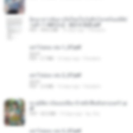
ย้อนเวลากลับมาเกิดใหม่ในวันสิ้นโลกพร้อมมิติส่
วนตัว 1-443 [จบ] - 揍趴长颈鹿.pdf
PDF
499.6 MB
16 days ago
Pandarin
อย่าไปยอม เล่ม 1_ST.pdf
decht
PDF
2.7 MB
16 days ago
Pandarin
อย่าไปยอม เล่ม 2_ST.pdf
decht
PDF
2.5 MB
16 days ago
Pandarin
ทะลุมิติมาเป็นแม่เลี้ยง ข้าพลิกฟื้นทั้งครอบครัว.p
df
PDF
42.5 MB
19 days ago
kp_fha
อย่าไปยอม เล่ม 3_ST.pdf