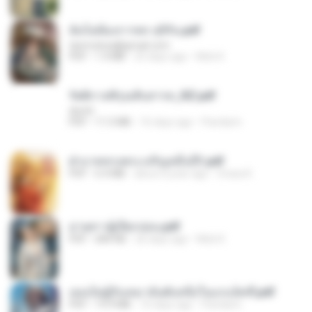
ฉันไม่ต้องการพร สุจิรัน.pdf
tanmobza@gmail.com
PDF
1.4 MB
25 days ago
Mob K.
รัตติกาลพิรุณสิบสารท_RZ.pdf
decht
PDF
11.5 MB
16 days ago
Pandarin
ฝ่าบาททรงพระเจริญหมื่นปี1.pdf
PDF
6.4 MB
about a year ago
Orasa K.
ม่ายสาวผู้เปียกปอน.pdf
PDF
684 KB
26 days ago
Mob K.
เธอเป็นผู้รับเหมาอันดับหนึ่งในแกแล็คซี่.pdf
PDF
19.9 MB
16 days ago
Pandarin