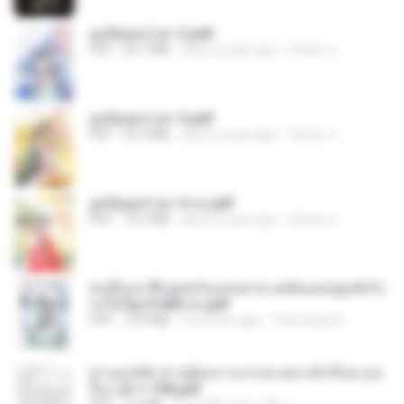
ฮูหยิuสุดป่วuฯ 2.pdf
PDF
64.7 MB
about a year ago
ณิชพน แ.
ฮูหยิuสุดป่วuฯ 3.pdf
PDF
65.3 MB
about a year ago
ณิชพน แ.
ฮูหยิuสุดป่วuฯ 4 จบ.pdf
PDF
72.5 MB
about a year ago
ณิชพน แ.
คนอื่นเขาฝึกยุทธกันแทบตาย แต่ฉันแค่ปลูกผักก็เ
ก่งได้ Ep.0-600 จบ.pdf
PDF
19.0 MB
3 months ago
Theerasak G.
ท่านแม่ทัพ ท่านต้องการภรรยาอย่างข้าถึงจะรุ่งเ
รือง ch 1-100.pdf