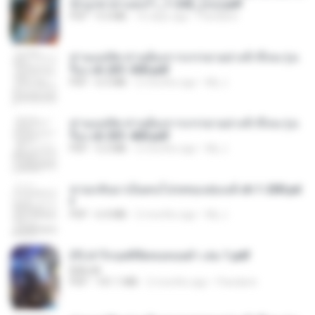
นักบูรพาตาแดงก่ำ_1-242_(จบ).pdf
PDF
9.3 MB
16 days ago
Pandarin
ท่านแม่ทัพ ท่านต้องการภรรยาอย่างข้าถึงจะรุ่งเ
รือง ch 201-300.pdf
PDF
6.5 MB
2 months ago
My J.
ท่านแม่ทัพ ท่านต้องการภรรยาอย่างข้าถึงจะรุ่งเ
รือง ch 301-400.pdf
PDF
5.2 MB
2 months ago
My J.
หวนกลับมาเป็นคนโปรดของฮ่องเต้ ch 1-200.pd
f
PDF
6.4 MB
2 months ago
My J.
(Y) ฝ่าวิกฤตพิชิตหอคอยดำ เล่ม 1.pdf
BAILIW
PDF
101.1 MB
2 months ago
Pandarin