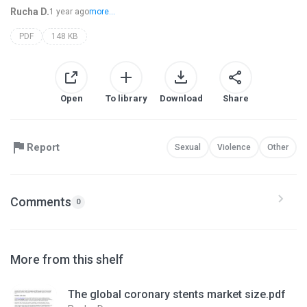
Rucha D.
1 year ago
more...
PDF
148 KB
Open
To library
Download
Share
Report
Sexual
Violence
Other
Comments
0
More from this shelf
The global coronary stents market size.pdf