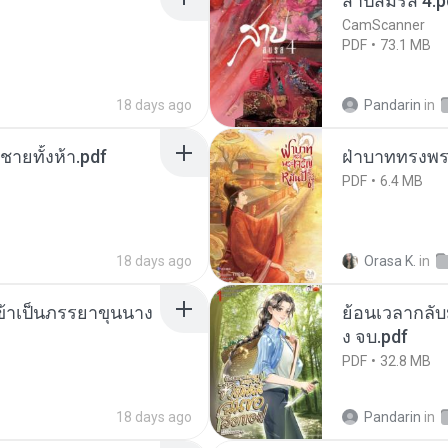
สาปสมรส 4.p
CamScanner
PDF
73.1 MB
18 days ago
Pandarin
in
ี่ชายทั้งห้า.pdf
ฝ่าบาททรงพระ
PDF
6.4 MB
18 days ago
Orasa K.
in
งข้าเป็นภรรยาขุนนาง
ย้อนเวลากลับม
ง จบ.pdf
PDF
32.8 MB
18 days ago
Pandarin
in