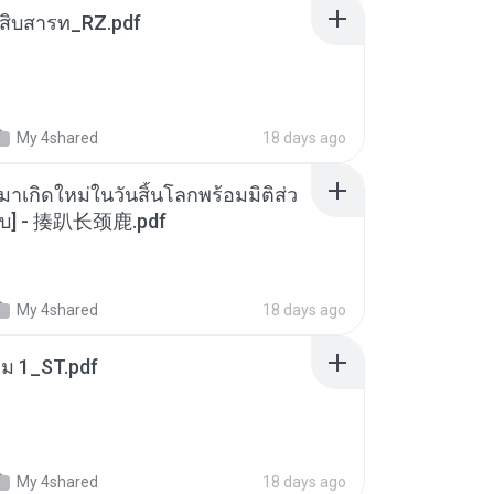
ณสิบสารท_RZ.pdf
My 4shared
18 days ago
มาเกิดใหม่ในวันสิ้นโลกพร้อมมิติส่ว
[จบ] - 揍趴长颈鹿.pdf
My 4shared
18 days ago
่ม 1_ST.pdf
My 4shared
18 days ago