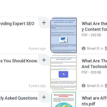
viding Expert SEO
What Are the 
y Content fo
PDF
292 KB
4 years ago
Smart S.
in
es You Should Know.
What Are The
And Technol
PDF
303 KB
3 years ago
Smart S.
in
ly Asked Questions
What are Aff
nts.pdf