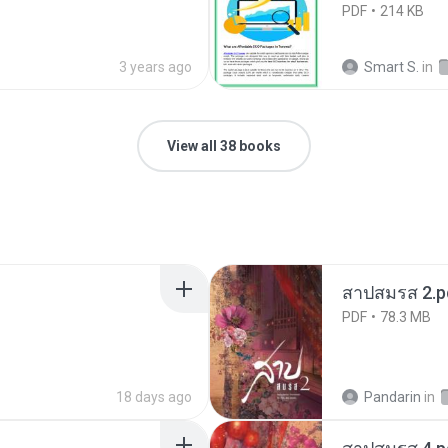
PDF
214 KB
3 years ago
Smart S.
in
View all 38 books
สาปสมรส 2.p
PDF
78.3 MB
18 days ago
Pandarin
in