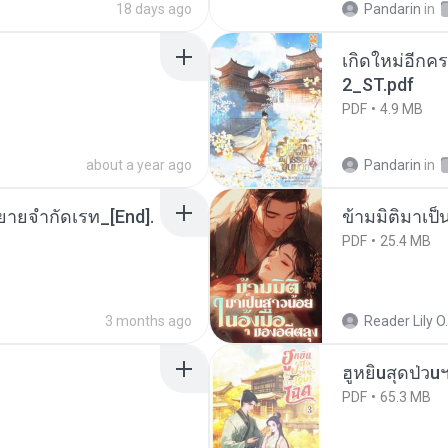
18 days ago
Pandarin
in
เกิดใหม่อีกคร
2_ST.pdf
PDF
4.9 MB
about a year ago
Pandarin
in
ยายจำกัดเรท_[End].
ข้ามมิติมาเป็
PDF
25.4 MB
3 months ago
Reader Lily O.
ฮูหยิuสุดป่วu
PDF
65.3 MB