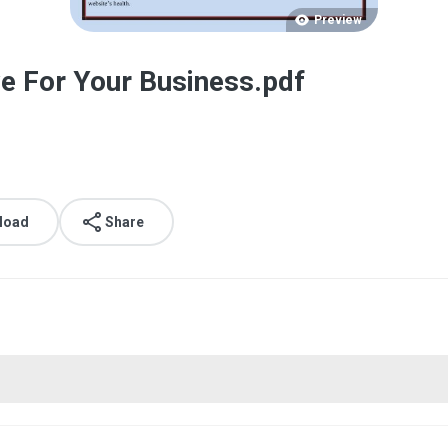
Preview
ve For Your Business.pdf
load
Share