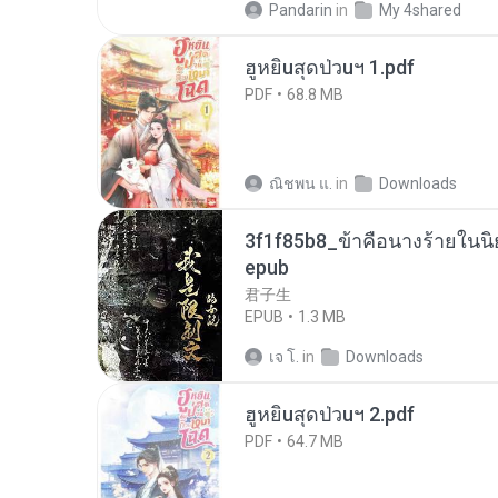
Pandarin
in
My 4shared
ฮูหยิuสุดป่วuฯ 1.pdf
PDF
68.8 MB
ณิชพน แ.
in
Downloads
3f1f85b8_ข้าคือนางร้ายในนิ
epub
君子生
EPUB
1.3 MB
เจ โ.
in
Downloads
ฮูหยิuสุดป่วuฯ 2.pdf
PDF
64.7 MB