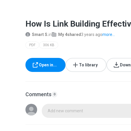
How Is Link Building Effecti
Smart S.
in
My 4shared
3 years ago
more...
PDF
306 KB
Open in...
To library
Down
Comments
0
Add new comment