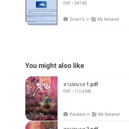
PDF
297 KB
Smart S.
in
My 4shared
You might also like
สาปสมรส 1.pdf
PDF
112.4 MB
Pandarin
in
My 4shared