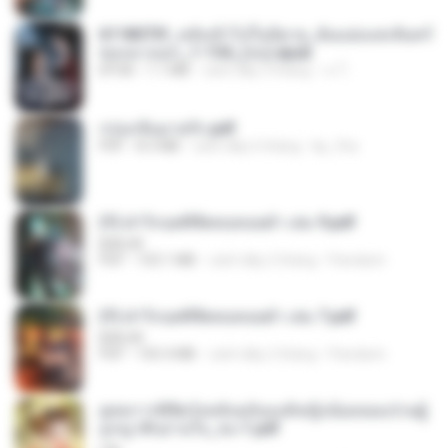
6118073f_หลังเข้าไปในนิยาย_ฉันแย่งแสงจันทร์
ของนางเอก_1-154_(จบ).epub
EPUB
1.1 MB
cách đây 3 tháng
เจ โ.
กรุ่นกลิ่นอายรัก.pdf
PDF
8.3 MB
cách đây 6 tháng
kp_fha
(Y) ฝ่าวิกฤตพิชิตหอคอยดำ เล่ม 9.pdf
BAILIW
PDF
103.1 MB
cách đây 2 tháng
Pandarin
(Y) ฝ่าวิกฤตพิชิตหอคอยดำ เล่ม 7.pdf
BAILIW
PDF
105.4 MB
cách đây 2 tháng
Pandarin
ยุทธการพิชิตวังหลังฉบับองค์หญิงน้อยจอมป่วนผู้
ถูกญาติๆอ่านใจ_จบ-1.pdf