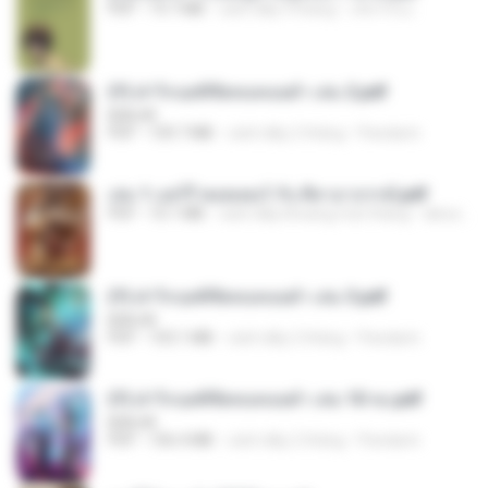
PDF
19.7 MB
cách đây 4 tháng
เลิฟ รักนะ
(Y) ฝ่าวิกฤตพิชิตหอคอยดำ เล่ม 2.pdf
BAILIW
PDF
109.7 MB
cách đây 2 tháng
Pandarin
เล่ม 1 แฮร์รี่ พอตเตอร์ กับ ศิลาอาถรรพ์.pdf
PDF
10.1 MB
cách đây khoảng một tháng
alexz Z.
(Y) ฝ่าวิกฤตพิชิตหอคอยดำ เล่ม 3.pdf
BAILIW
PDF
103.1 MB
cách đây 2 tháng
Pandarin
(Y) ฝ่าวิกฤตพิชิตหอคอยดำ เล่ม 10 จบ.pdf
BAILIW
PDF
106.4 MB
cách đây 2 tháng
Pandarin