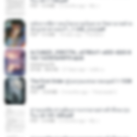
รือง ch 1-100.pdf
PDF
4.4 MB
2 months ago
My J.
หลังจากพี่สาวคนโตกลายเป็นทาส รัชทายาทตำห
นักบูรพาตาแดงก่ำ_1-242_(จบ).pdf
PDF
9.3 MB
18 days ago
Pandarin
6c7c8d33_3f85779c_e3783cf1-e033-4265-8
fe2-1e23b5a9dff0.epub
littlebbear96
EPUB
804 KB
27 days ago
ทอฝัน ม.
The First Order สู่รุ่งอรุณแห่งมวลมนุษย์ 1-1328
จบ.pdf
PDF
72.8 MB
3 months ago
Theerasak G.
ท่านแม่ทัพ ท่านต้องการภรรยาอย่างข้าถึงจะรุ่งเ
รือง ch 101-200.pdf
PDF
5.4 MB
2 months ago
My J.