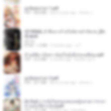
ฮูหยิuสุดป่วuฯ 1.pdf
PDF
68.8 MB
about a year ago
ณิชพน แ.
3f1f85b8_ข้าคือนางร้ายในนิยายจำกัดเรท_[En
d].epub
君子生
EPUB
1.3 MB
3 months ago
เจ โ.
ข้ามมิติมาเป็นสาวน้อยในอุ้งมือของอดีตลุง.pdf
PDF
25.4 MB
3 months ago
Reader Lily O.
ฮูหยิuสุดป่วuฯ 2.pdf
PDF
64.7 MB
about a year ago
ณิชพน แ.
[A Chu] การเกิดใหม่ของหมอหญิงเทวดา l ชายา
ท่านอ๋องปีศาจ [จบ].pdf
PDF
35.5 MB
18 days ago
Pandarin