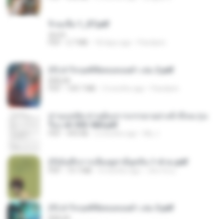
จิ่วฉงจื่อ 1_ST.pdf
decht
PDF
2.7 MB
18 days ago
Pandarin
(Y) ฝ่าวิกฤตพิชิตหอคอยดำ เล่ม 2.pdf
BAILIW
PDF
109.7 MB
3 months ago
Pandarin
ท่านแม่ทัพ ท่านต้องการภรรยาอย่างข้าถึงจะรุ่งเ
รือง ch 553-560.pdf
PDF
493 KB
2 months ago
My J.
(Y)บันทึกการเลี้ยงดูสามียุคหิน 1-4 จบ.pdf
PDF
19.7 MB
4 months ago
เลิฟ รักนะ
(Y) ฝ่าวิกฤตพิชิตหอคอยดำ เล่ม 3.pdf
BAILIW