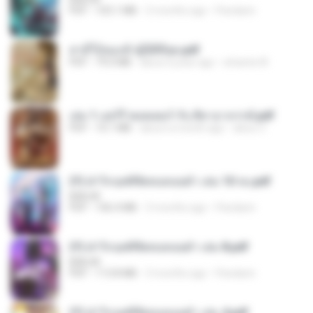
PDF
103.1 MB
3 months ago
Pandarin
สามีใบ้ของข้าผู้นี้ดีที่สุด.pdf
PDF
79.0 MB
about a year ago
whanta W.
เล่ม 1 แฮร์รี่ พอตเตอร์ กับ ศิลาอาถรรพ์.pdf
PDF
10.1 MB
about a month ago
alexz Z.
(Y) ฝ่าวิกฤตพิชิตหอคอยดำ เล่ม 10 จบ.pdf
BAILIW
PDF
106.4 MB
3 months ago
Pandarin
(Y) ฝ่าวิกฤตพิชิตหอคอยดำ เล่ม 8.pdf
BAILIW
PDF
113.8 MB
3 months ago
Pandarin
(Y) ฝ่าวิกฤตพิชิตหอคอยดำ เล่ม 4.pdf