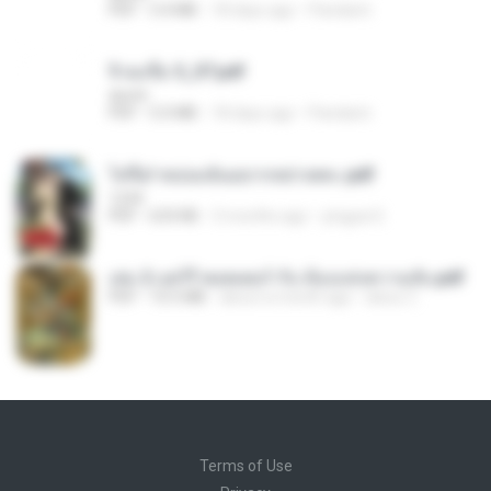
PDF
3.4 MB
18 days ago
Pandarin
จิ่วฉงจื่อ 5_ST.pdf
decht
PDF
5.0 MB
18 days ago
Pandarin
ไท่จื่อ! หม่อมฉันอยากหย่าเพคะ.pdf
1234
PDF
633 KB
3 months ago
yingyai S.
เล่ม 2 แฮร์รี่ พอตเตอร์ กับ ห้องแห่งความลับ.pdf
PDF
10.5 MB
about a month ago
alexz Z.
Terms of Use