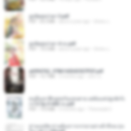
ฮูหยิuสุดป่วuฯ 3.pdf
PDF
65.3 MB
about a year ago
ณิชพน แ.
ฮูหยิuสุดป่วuฯ 4 จบ.pdf
PDF
72.5 MB
about a year ago
ณิชพน แ.
a6994762_9786160043507PDF.pdf
PDF
15.7 MB
3 months ago
อริยา ด.
คนอื่นเขาฝึกยุทธกันแทบตาย แต่ฉันแค่ปลูกผักก็เ
ก่งได้ Ep.0-600 จบ.pdf
PDF
19.0 MB
3 months ago
Theerasak G.
ท่านแม่ทัพ ท่านต้องการภรรยาอย่างข้าถึงจะรุ่งเ