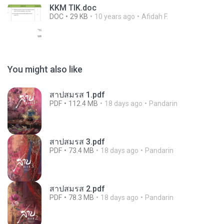
KKM TIK.doc
DOC
29 KB
10 years ago
Afidah F.
You might also like
สาปสมรส 1.pdf
PDF
112.4 MB
18 days ago
Pandarin
สาปสมรส 3.pdf
PDF
73.4 MB
18 days ago
Pandarin
สาปสมรส 2.pdf
PDF
78.3 MB
18 days ago
Pandarin