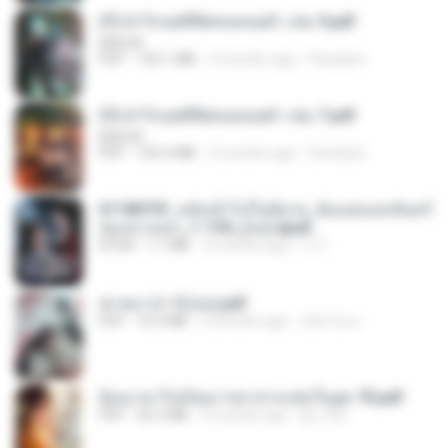
(Y) ฝ่าวิกฤตพิชิตหอคอยดำ เล่ม 9.pdf
BAILIW
PDF
103.1 MB
3 months ago
Pandarin
(Y) ฝ่าวิกฤตพิชิตหอคอยดำ เล่ม 7.pdf
BAILIW
PDF
105.4 MB
3 months ago
Pandarin
6118073f_หลังเข้าไปในนิยาย_ฉันแย่งแสงจันทร์
ของนางเอก_1-154_(จบ).epub
EPUB
1.1 MB
3 months ago
เจ โ.
ฆ่าหมาป่า 5 (จบ).pdf
PDF
10.4 MB
5 months ago
เลิฟ รักนะ
ย้อนเวลาไปเป็นมารดาปากแซ่บในยุค 70.pdf
PDF
26.5 MB
3 months ago
kp_fha