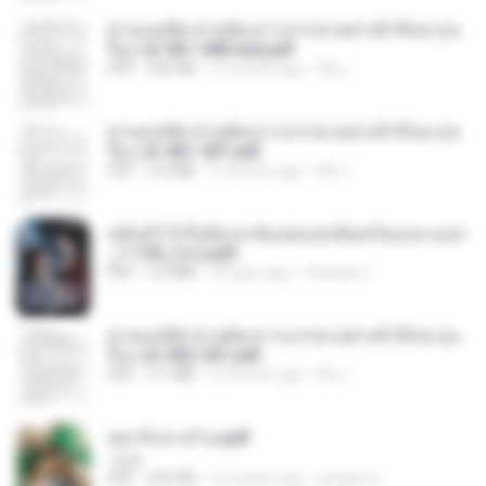
ท่านแม่ทัพ ท่านต้องการภรรยาอย่างข้าถึงจะรุ่งเ
รือง ch 561-568 end.pdf
PDF
502 KB
2 months ago
My J.
ท่านแม่ทัพ ท่านต้องการภรรยาอย่างข้าถึงจะรุ่งเ
รือง ch 401-501.pdf
PDF
3.6 MB
2 months ago
My J.
หลังเข้าไปในนิยาย ฉันแย่งแสงจันทร์ของนางเอก
_1-154_(จบ).pdf
PDF
5.6 MB
18 days ago
Pandarin
ท่านแม่ทัพ ท่านต้องการภรรยาอย่างข้าถึงจะรุ่งเ
รือง ch 502-551.pdf
PDF
3.1 MB
2 months ago
My J.
หย่ารักนางร้าย.pdf
1234
PDF
692 KB
3 months ago
yingyai S.