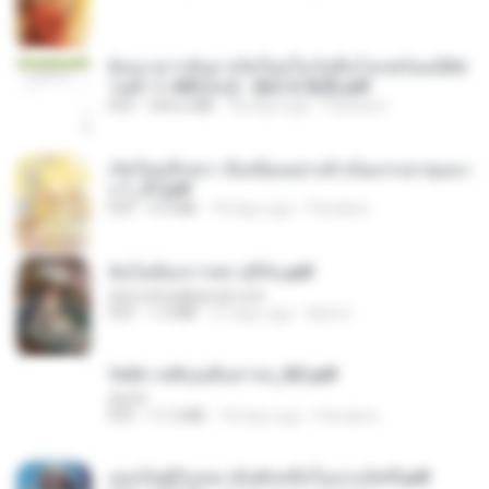
ย้อนเวลากลับมาเกิดใหม่ในวันสิ้นโลกพร้อมมิติส่
วนตัว 1-443 [จบ] - 揍趴长颈鹿.pdf
PDF
499.6 MB
18 days ago
Pandarin
เกิดใหม่อีกครา อี๋เหนียงอย่างข้าเป็นภรรยาขุนนา
ง 1_ST.pdf
PDF
4.9 MB
18 days ago
Pandarin
ฉันไม่ต้องการพร สุจิรัน.pdf
tanmobza@gmail.com
PDF
1.4 MB
27 days ago
Mob K.
รัตติกาลพิรุณสิบสารท_RZ.pdf
decht
PDF
11.5 MB
18 days ago
Pandarin
เธอเป็นผู้รับเหมาอันดับหนึ่งในแกแล็คซี่.pdf