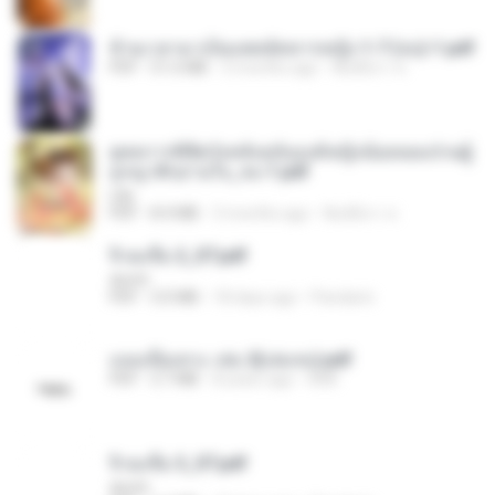
ข้ามเวลามาเป็นแพทย์ทหารหญิง 1-7 (จบ)-1.pdf
PDF
51.6 MB
3 months ago
พิมพ์นิภา ส.
ยุทธการพิชิตวังหลังฉบับองค์หญิงน้อยจอมป่วนผู้
ถูกญาติๆอ่านใจ_จบ-1.pdf
Lilly
PDF
8.4 MB
3 months ago
พิมพ์นิภา ส.
จิ่วฉงจื่อ 2_ST.pdf
decht
PDF
3.0 MB
18 days ago
Pandarin
แนบเนื้อเทวะ เล่ม 2(เล่มจบ).pdf
PDF
3.7 MB
8 years ago
ANK
จิ่วฉงจื่อ 3_ST.pdf
decht