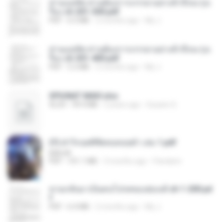
ท่านแม่ทัพ ท่านต้องการภรรยาอย่างข้าถึงจะรุ่งเ
รือง ch 201-300.pdf
PDF
6.5 MB
2 months ago
My J.
ท่านแม่ทัพ ท่านต้องการภรรยาอย่างข้าถึงจะรุ่งเ
รือง ch 301-400.pdf
PDF
5.2 MB
2 months ago
My J.
SPIUNAT MAVI.xlsx
XLSX
99.4 MB
2 years ago
Susann S.
(Y) ฝ่าวิกฤตพิชิตหอคอยดำ เล่ม 1.pdf
BAILIW
PDF
101.1 MB
3 months ago
Pandarin
หวนกลับมาเป็นคนโปรดของฮ่องเต้ ch 1-200.pd
f
PDF
6.4 MB
2 months ago
My J.