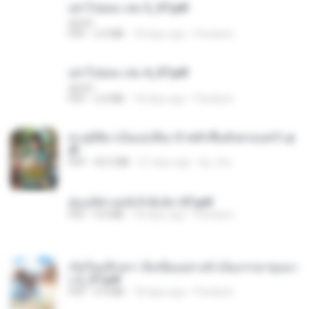
อย่าไปยอม เล่ม 3_ST.pdf
decht
PDF
2.5 MB
18 days ago
Pandarin
อย่าไปยอม เล่ม 4_ST.pdf
decht
PDF
2.4 MB
18 days ago
Pandarin
ทะลุมิติมาเป็นแม่เลี้ยง ข้าพลิกฟื้นทั้งครอบครัว.p
df
PDF
42.5 MB
21 days ago
kp_fha
ฮ่องเต้ช่างคลั่งรักยิ่งนัก-ST.pdf
PDF
9.0 MB
18 days ago
Pandarin
เกิดใหม่อีกครา อี๋เหนียงอย่างข้าเป็นภรรยาขุนนา
ง 2_ST.pdf
PDF
4.9 MB
18 days ago
Pandarin