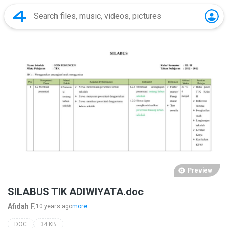
Preview
SILABUS TIK ADIWIYATA.doc
Afidah F.
10 years ago
more...
DOC
34 KB