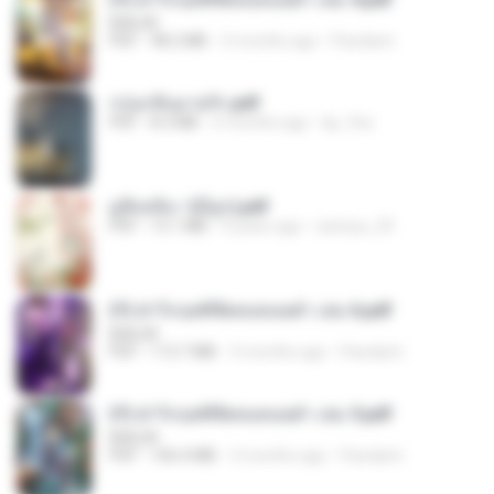
BAILIW
PDF
98.2 MB
3 months ago
Pandarin
กรุ่นกลิ่นอายรัก.pdf
PDF
8.3 MB
6 months ago
kp_fha
มู่ชิงหลิง✅(มีลูก).pdf
PDF
15.1 MB
4 years ago
sarinya_29
(Y) ฝ่าวิกฤตพิชิตหอคอยดำ เล่ม 6.pdf
BAILIW
PDF
113.7 MB
3 months ago
Pandarin
(Y) ฝ่าวิกฤตพิชิตหอคอยดำ เล่ม 5.pdf
BAILIW
PDF
106.4 MB
3 months ago
Pandarin