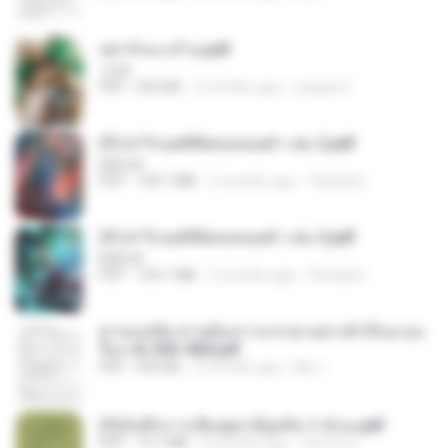
หย่ารักนางร้าย.pdf
1234
PDF
692 KB
3 months ago
yingyai S.
(Y) ฝ่าวิกฤตพิชิตหอคอยดำ เล่ม 2.pdf
BAILIW
PDF
109.7 MB
2 months ago
Pandarin
(Y) ฝ่าวิกฤตพิชิตหอคอยดำ เล่ม 3.pdf
BAILIW
PDF
103.1 MB
2 months ago
Pandarin
ท่านแม่ทัพ ท่านต้องการภรรยาอย่างข้าถึงจะรุ่งเ
รือง ch 553-560.pdf
PDF
493 KB
2 months ago
My J.
(Y)บันทึกการเลี้ยงดูสามียุคหิน 1-4 จบ.pdf
PDF
19.7 MB
4 months ago
เลิฟ รักนะ