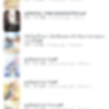
a6994762_9786160043507PDF.pdf
PDF
15.7 MB
3 months ago
อริยา ด.
เกิดใหม่อีกครา อี๋เหนียงอย่างข้าเป็นภรรยาขุนนา
ง 2_ST.pdf
PDF
4.9 MB
15 days ago
Pandarin
ฮูหยิuสุดป่วuฯ 2.pdf
PDF
64.7 MB
about a year ago
ณิชพน แ.
ฮูหยิuสุดป่วuฯ 3.pdf
PDF
65.3 MB
about a year ago
ณิชพน แ.
ฮูหยิuสุดป่วuฯ 4 จบ.pdf