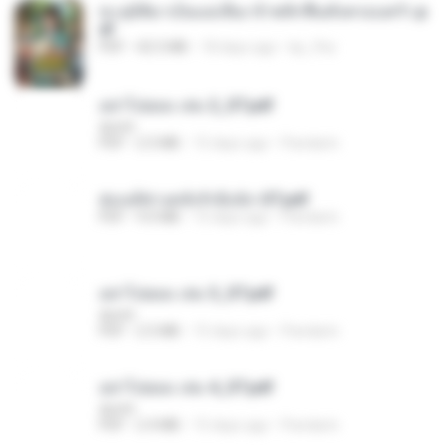
ทะลุมิติมาเป็นแม่เลี้ยง ข้าพลิกฟื้นทั้งครอบครัว.p
df
PDF
42.5 MB
18 days ago
kp_fha
อย่าไปยอม เล่ม 2_ST.pdf
decht
PDF
2.5 MB
15 days ago
Pandarin
ฮ่องเต้ช่างคลั่งรักยิ่งนัก-ST.pdf
PDF
9.0 MB
15 days ago
Pandarin
อย่าไปยอม เล่ม 3_ST.pdf
decht
PDF
2.5 MB
15 days ago
Pandarin
อย่าไปยอม เล่ม 4_ST.pdf
decht
PDF
2.4 MB
15 days ago
Pandarin