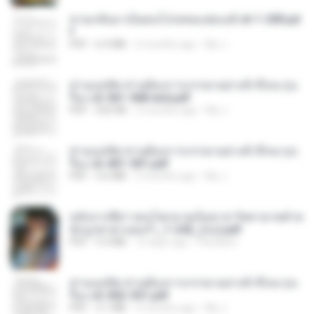
หวนกลับมาเป็นคนโปรดของฮ่องเต้ ch 1-200.pd
f
PDF
6.4 MB
2 months ago
My J.
ท่านแม่ทัพ ท่านต้องการภรรยาอย่างข้าถึงจะรุ่งเ
รือง ch 561-568 end.pdf
PDF
502 KB
2 months ago
My J.
ท่านแม่ทัพ ท่านต้องการภรรยาอย่างข้าถึงจะรุ่งเ
รือง ch 401-501.pdf
PDF
3.6 MB
2 months ago
My J.
หลังจากพี่สาวคนโตกลายเป็นทาส รัชทายาทตำห
นักบูรพาตาแดงก่ำ_1-242_(จบ).pdf
PDF
9.3 MB
15 days ago
Pandarin
ท่านแม่ทัพ ท่านต้องการภรรยาอย่างข้าถึงจะรุ่งเ
รือง ch 502-551.pdf
PDF
3.1 MB
2 months ago
My J.