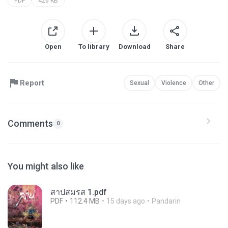
PDF
426 KB
Open
To library
Download
Share
Report
Sexual
Violence
Other
Comments
0
You might also like
สาปสมรส 1.pdf
PDF
112.4 MB
15 days ago
Pandarin