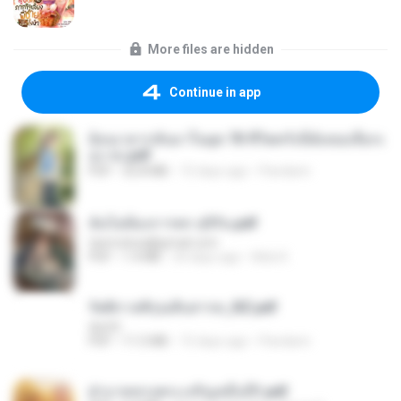
More files are hidden
Continue in app
ย้อนเวลากลับมาในยุค 70 ชีวิตครั้งนี้ฉันขอเลือกเ
อง จบ.pdf
PDF
32.8 MB
15 days ago
Pandarin
ฉันไม่ต้องการพร สุจิรัน.pdf
tanmobza@gmail.com
PDF
1.4 MB
24 days ago
Mob K.
รัตติกาลพิรุณสิบสารท_RZ.pdf
decht
PDF
11.5 MB
15 days ago
Pandarin
ฝ่าบาททรงพระเจริญหมื่นปี1.pdf