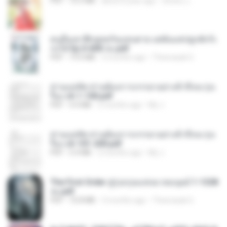
PDF
72.5 MB
about a year ago
ณิชพน แ.
คนอื่นเขาฝึกยุทธกันแทบตาย แต่ฉันแค่ปลูกผักก็เ
ก่งได้ Ep.0-600 จบ.pdf
PDF
19.0 MB
3 months ago
Theerasak G.
ท่านแม่ทัพ ท่านต้องการภรรยาอย่างข้าถึงจะรุ่งเ
รือง ch 1-100.pdf
PDF
4.4 MB
2 months ago
My J.
ท่านแม่ทัพ ท่านต้องการภรรยาอย่างข้าถึงจะรุ่งเ
รือง ch 101-200.pdf
PDF
5.4 MB
2 months ago
My J.
The First Order สู่รุ่งอรุณแห่งมวลมนุษย์ 1-1328
จบ.pdf
PDF
72.8 MB
3 months ago
Theerasak G.