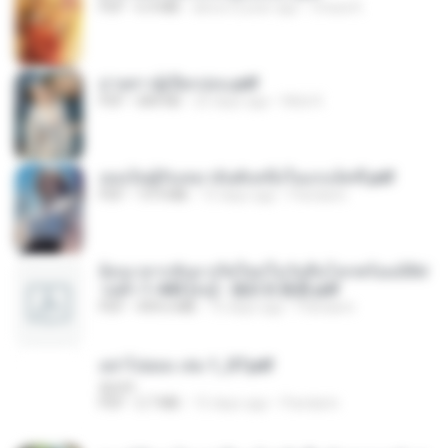
PDF
6.4 MB
about a year ago
Orasa K.
ม่ายสาวผู้เปียกปอน.pdf
PDF
684 KB
25 days ago
Mob K.
เธอเป็นผู้รับเหมาอันดับหนึ่งในแกแล็คซี่.pdf
PDF
19.9 MB
15 days ago
Pandarin
ย้อนเวลากลับมาเกิดใหม่ในวันสิ้นโลกพร้อมมิติส่
วนตัว 1-443 [จบ] - 揍趴长颈鹿.pdf
PDF
499.6 MB
15 days ago
Pandarin
อย่าไปยอม เล่ม 1_ST.pdf
decht
PDF
2.7 MB
15 days ago
Pandarin