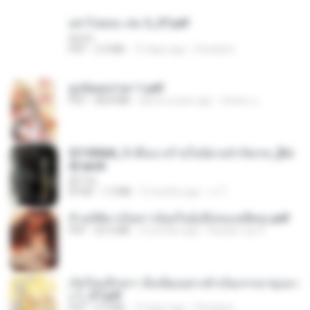
อย่าไปยอม เล่ม 5_ST.pdf
decht
PDF
2.4 MB
15 days ago
Pandarin
ฮูหยิuสุดป่วuฯ 1.pdf
PDF
68.8 MB
about a year ago
ณิชพน แ.
3f1f85b8_ข้าคือนางร้ายในนิยายจำกัดเรท_[En
d].epub
君子生
EPUB
1.3 MB
3 months ago
เจ โ.
ข้ามมิติมาเป็นสาวน้อยในอุ้งมือของอดีตลุง.pdf
PDF
25.4 MB
3 months ago
Reader Lily O.
เกิดใหม่อีกครา อี๋เหนียงอย่างข้าเป็นภรรยาขุนนา
ง 1_ST.pdf
PDF
4.9 MB
15 days ago
Pandarin