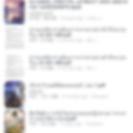
6c7c8d33_3f85779c_e3783cf1-e033-4265-8
fe2-1e23b5a9dff0.epub
littlebbear96
EPUB
804 KB
24 days ago
ทอฝัน ม.
ท่านแม่ทัพ ท่านต้องการภรรยาอย่างข้าถึงจะรุ่งเ
รือง ch 201-300.pdf
PDF
6.5 MB
2 months ago
My J.
ท่านแม่ทัพ ท่านต้องการภรรยาอย่างข้าถึงจะรุ่งเ
รือง ch 301-400.pdf
PDF
5.2 MB
2 months ago
My J.
(Y) ฝ่าวิกฤตพิชิตหอคอยดำ เล่ม 1.pdf
BAILIW
PDF
101.1 MB
2 months ago
Pandarin
[A Chu] การเกิดใหม่ของหมอหญิงเทวดา l ชายา
ท่านอ๋องปีศาจ [จบ].pdf
PDF
35.5 MB
15 days ago
Pandarin