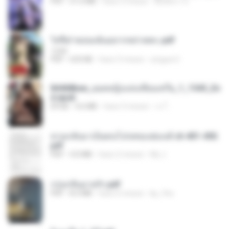
PDF
51.6 MB
hace 3 meses
พิมพ์นิภา ส.
ไท่จื่อ! หม่อมฉันอยากหย่าเพคะ.pdf
1234
PDF
633 KB
hace 3 meses
yingyai S.
84468bee_ยอดหญิงแห่งเทียนเชวีย_1_1545_En
d.epub
EPUB
4.6 MB
hace 3 meses
เจ โ.
หวนกลับมาเป็นคนโปรดของฮ่องเต้ ch 401-450.
pdf
PDF
4.0 MB
hace 2 meses
My J.
กรุ่นกลิ่นอายรัก.pdf
PDF
8.3 MB
hace 6 meses
kp_fha