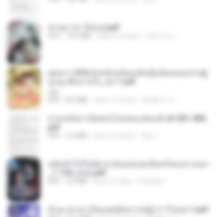
ฆ่าหมาป่า 5 (จบ).pdf
PDF
10.4 MB
hace 5 meses
เลิฟ รักนะ
ยุทธการพิชิตวังหลังฉบับองค์หญิงน้อยจอมป่วนผู้
ถูกญาติๆอ่านใจ_จบ-1.pdf
Lilly
PDF
8.4 MB
hace 3 meses
พิมพ์นิภา ส.
หวนกลับมาเป็นคนโปรดของฮ่องเต้ ch 301-400.
pdf
PDF
6.3 MB
hace 2 meses
My J.
หลังเข้าไปในนิยาย ฉันแย่งแสงจันทร์ของนางเอก
_1-154_(จบ).pdf
PDF
5.6 MB
hace 15 días
Pandarin
ข้ามเวลามาเป็นแพทย์ทหารหญิง 1-7 (จบ)-1.pdf