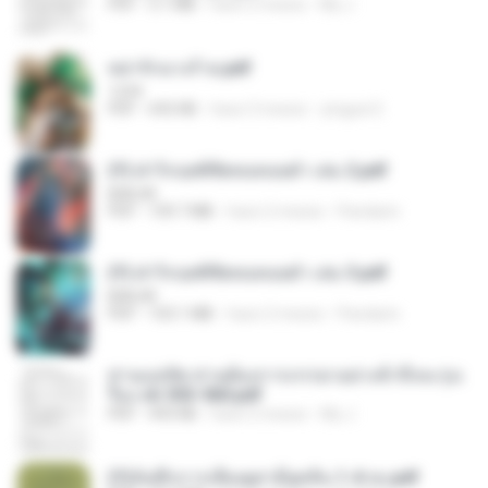
PDF
3.1 MB
hace 2 meses
My J.
หย่ารักนางร้าย.pdf
1234
PDF
692 KB
hace 3 meses
yingyai S.
(Y) ฝ่าวิกฤตพิชิตหอคอยดำ เล่ม 2.pdf
BAILIW
PDF
109.7 MB
hace 2 meses
Pandarin
(Y) ฝ่าวิกฤตพิชิตหอคอยดำ เล่ม 3.pdf
BAILIW
PDF
103.1 MB
hace 2 meses
Pandarin
ท่านแม่ทัพ ท่านต้องการภรรยาอย่างข้าถึงจะรุ่งเ
รือง ch 553-560.pdf
PDF
493 KB
hace 2 meses
My J.
(Y)บันทึกการเลี้ยงดูสามียุคหิน 1-4 จบ.pdf