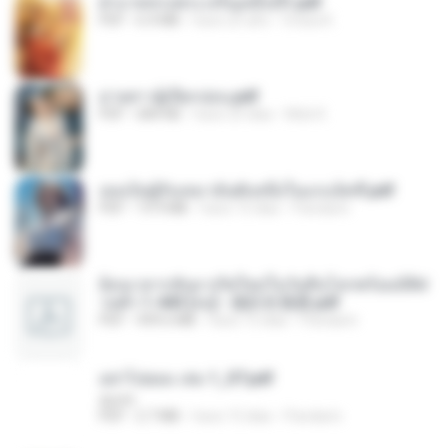
ฝ่าบาททรงพระเจริญหมื่นปี1.pdf
PDF
6.4 MB
hace un año
Orasa K.
ม่ายสาวผู้เปียกปอน.pdf
PDF
684 KB
hace 25 días
Mob K.
เธอเป็นผู้รับเหมาอันดับหนึ่งในแกแล็คซี่.pdf
PDF
19.9 MB
hace 15 días
Pandarin
ย้อนเวลากลับมาเกิดใหม่ในวันสิ้นโลกพร้อมมิติส่
วนตัว 1-443 [จบ] - 揍趴长颈鹿.pdf
PDF
499.6 MB
hace 15 días
Pandarin
อย่าไปยอม เล่ม 1_ST.pdf
decht
PDF
2.7 MB
hace 15 días
Pandarin