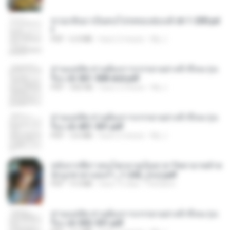
หวนกลับมาเป็นคนโปรดของฮ่องเต้ ch 1-200.pd
f
PDF
6.4 MB
hace 2 meses
My J.
ท่านแม่ทัพ ท่านต้องการภรรยาอย่างข้าถึงจะรุ่งเ
รือง ch 561-568 end.pdf
PDF
502 KB
hace 2 meses
My J.
ท่านแม่ทัพ ท่านต้องการภรรยาอย่างข้าถึงจะรุ่งเ
รือง ch 401-501.pdf
PDF
3.6 MB
hace 2 meses
My J.
หลังจากพี่สาวคนโตกลายเป็นทาส รัชทายาทตำห
นักบูรพาตาแดงก่ำ_1-242_(จบ).pdf
PDF
9.3 MB
hace 15 días
Pandarin
ท่านแม่ทัพ ท่านต้องการภรรยาอย่างข้าถึงจะรุ่งเ
รือง ch 502-551.pdf