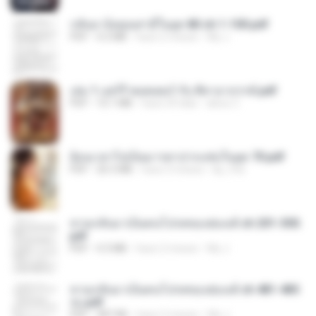
กลับมาง้อคุณสามีในยุค 80 ch 1-100.pdf
PDF
4.2 MB
hace 2 meses
My J.
เล่ม 1 แฮร์รี่ พอตเตอร์ กับ ศิลาอาถรรพ์.pdf
PDF
10.1 MB
hace 29 días
alexz Z.
ย้อนเวลาไปเป็นมารดาปากแซ่บในยุค 70.pdf
PDF
26.5 MB
hace 3 meses
kp_fha
หวนกลับมาเป็นคนโปรดของฮ่องเต้ ch 201-300.
pdf
PDF
4.3 MB
hace 2 meses
My J.
หวนกลับมาเป็นคนโปรดของฮ่องเต้ ch 481-485
จบ.pdf
PDF
387 KB
hace 2 meses
My J.