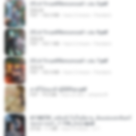
(Y) ฝ่าวิกฤตพิชิตหอคอยดำ เล่ม 5.pdf
BAILIW
PDF
106.4 MB
hace 2 meses
Pandarin
(Y) ฝ่าวิกฤตพิชิตหอคอยดำ เล่ม 9.pdf
BAILIW
PDF
103.1 MB
hace 2 meses
Pandarin
(Y) ฝ่าวิกฤตพิชิตหอคอยดำ เล่ม 7.pdf
BAILIW
PDF
105.4 MB
hace 2 meses
Pandarin
สามีใบ้ของข้าผู้นี้ดีที่สุด.pdf
PDF
79.0 MB
hace un año
whanta W.
6118073f_หลังเข้าไปในนิยาย_ฉันแย่งแสงจันทร์
ของนางเอก_1-154_(จบ).epub
EPUB
1.1 MB
hace 3 meses
เจ โ.