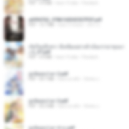
PDF
4.9 MB
hace 15 días
Pandarin
a6994762_9786160043507PDF.pdf
PDF
15.7 MB
hace 3 meses
อริยา ด.
เกิดใหม่อีกครา อี๋เหนียงอย่างข้าเป็นภรรยาขุนนา
ง 2_ST.pdf
PDF
4.9 MB
hace 15 días
Pandarin
ฮูหยิuสุดป่วuฯ 2.pdf
PDF
64.7 MB
hace un año
ณิชพน แ.
ฮูหยิuสุดป่วuฯ 3.pdf
PDF
65.3 MB
hace un año
ณิชพน แ.
ฮูหยิuสุดป่วuฯ 4 จบ.pdf