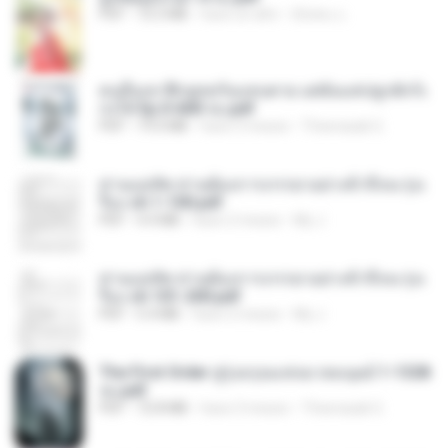
PDF
72.5 MB
hace un año
ณิชพน แ.
คนอื่นเขาฝึกยุทธกันแทบตาย แต่ฉันแค่ปลูกผักก็เ
ก่งได้ Ep.0-600 จบ.pdf
PDF
19.0 MB
hace 3 meses
Theerasak G.
ท่านแม่ทัพ ท่านต้องการภรรยาอย่างข้าถึงจะรุ่งเ
รือง ch 1-100.pdf
PDF
4.4 MB
hace 2 meses
My J.
ท่านแม่ทัพ ท่านต้องการภรรยาอย่างข้าถึงจะรุ่งเ
รือง ch 101-200.pdf
PDF
5.4 MB
hace 2 meses
My J.
The First Order สู่รุ่งอรุณแห่งมวลมนุษย์ 1-1328
จบ.pdf
PDF
72.8 MB
hace 3 meses
Theerasak G.