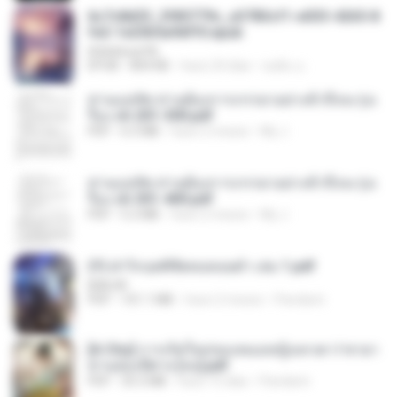
6c7c8d33_3f85779c_e3783cf1-e033-4265-8
fe2-1e23b5a9dff0.epub
littlebbear96
EPUB
804 KB
hace 24 días
ทอฝัน ม.
ท่านแม่ทัพ ท่านต้องการภรรยาอย่างข้าถึงจะรุ่งเ
รือง ch 201-300.pdf
PDF
6.5 MB
hace 2 meses
My J.
ท่านแม่ทัพ ท่านต้องการภรรยาอย่างข้าถึงจะรุ่งเ
รือง ch 301-400.pdf
PDF
5.2 MB
hace 2 meses
My J.
(Y) ฝ่าวิกฤตพิชิตหอคอยดำ เล่ม 1.pdf
BAILIW
PDF
101.1 MB
hace 2 meses
Pandarin
[A Chu] การเกิดใหม่ของหมอหญิงเทวดา l ชายา
ท่านอ๋องปีศาจ [จบ].pdf
PDF
35.5 MB
hace 15 días
Pandarin