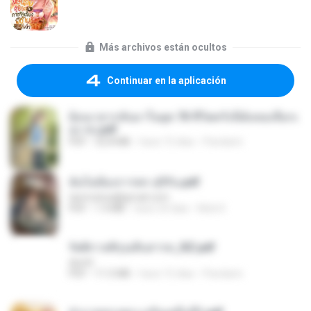
Más archivos están ocultos
Continuar en la aplicación
ย้อนเวลากลับมาในยุค 70 ชีวิตครั้งนี้ฉันขอเลือกเ
อง จบ.pdf
PDF
32.8 MB
hace 15 días
Pandarin
ฉันไม่ต้องการพร สุจิรัน.pdf
tanmobza@gmail.com
PDF
1.4 MB
hace 24 días
Mob K.
รัตติกาลพิรุณสิบสารท_RZ.pdf
decht
PDF
11.5 MB
hace 15 días
Pandarin