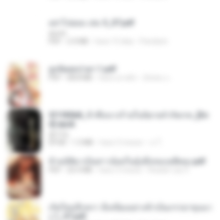
อย่าไปยอม เล่ม 5_ST.pdf
decht
PDF
2.4 MB
hace 15 días
Pandarin
ฮูหยิuสุดป่วuฯ 1.pdf
PDF
68.8 MB
hace un año
ณิชพน แ.
3f1f85b8_ข้าคือนางร้ายในนิยายจำกัดเรท_[En
d].epub
君子生
EPUB
1.3 MB
hace 3 meses
เจ โ.
ข้ามมิติมาเป็นสาวน้อยในอุ้งมือของอดีตลุง.pdf
PDF
25.4 MB
hace 3 meses
Reader Lily O.
เกิดใหม่อีกครา อี๋เหนียงอย่างข้าเป็นภรรยาขุนนา
ง 1_ST.pdf