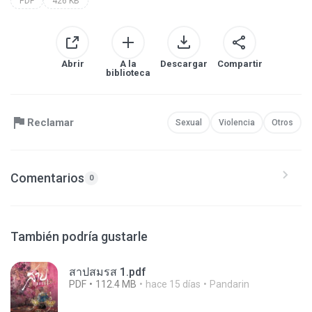
PDF
426 KB
Abrir
A la
Descargar
Compartir
biblioteca
Reclamar
Sexual
Violencia
Otros
Comentarios
0
También podría gustarle
สาปสมรส 1.pdf
PDF
112.4 MB
hace 15 días
Pandarin