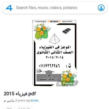
Preview
فيزياء 2015.pdf
مامي م.
8 years ago
more...