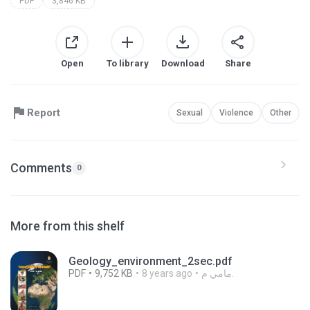
PDF
3,846 KB
Open
To library
Download
Share
Report
Sexual
Violence
Other
Comments
0
More from this shelf
Geology_environment_2sec.pdf
PDF
9,752 KB
8 years ago
مامي م.