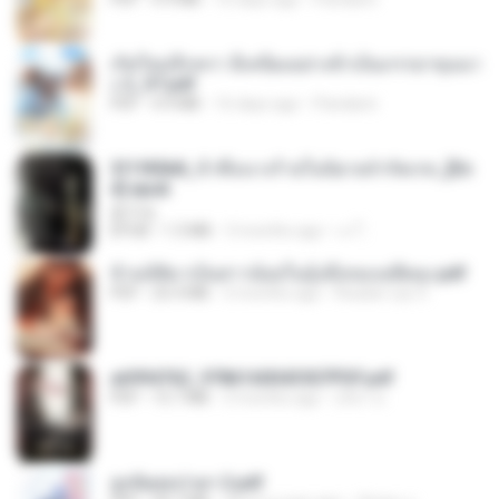
เกิดใหม่อีกครา อี๋เหนียงอย่างข้าเป็นภรรยาขุนนา
ง 2_ST.pdf
PDF
4.9 MB
16 days ago
Pandarin
3f1f85b8_ข้าคือนางร้ายในนิยายจำกัดเรท_[En
d].epub
君子生
EPUB
1.3 MB
3 months ago
เจ โ.
ข้ามมิติมาเป็นสาวน้อยในอุ้งมือของอดีตลุง.pdf
PDF
25.4 MB
3 months ago
Reader Lily O.
a6994762_9786160043507PDF.pdf
PDF
15.7 MB
3 months ago
อริยา ด.
ฮูหยิuสุดป่วuฯ 2.pdf