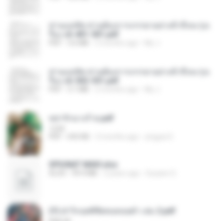
ท่านแม่ทัพ ท่านต้องการภรรยาอย่างข้าถึงจะรุ่งเ
รือง ch 401-501.pdf
PDF
3.6 MB
2 months ago
My J.
ท่านแม่ทัพ ท่านต้องการภรรยาอย่างข้าถึงจะรุ่งเ
รือง ch 502-551.pdf
PDF
3.1 MB
2 months ago
My J.
หย่ารักนางร้าย.pdf
1234
PDF
692 KB
3 months ago
yingyai S.
SPIUNAT MAVI.xlsx
XLSX
99.4 MB
2 years ago
Susann S.
(Y) ฝ่าวิกฤตพิชิตหอคอยดำ เล่ม 2.pdf