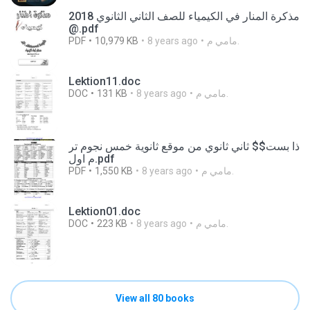
مذكرة المنار في الكيمياء للصف الثاني الثانوي 2018
@.pdf
PDF
10,979 KB
8 years ago
مامي م.
Lektion11.doc
DOC
131 KB
8 years ago
مامي م.
ذا بست$$ ثاني ثانوي من موقع ثانوية خمس نجوم تر
م اول.pdf
PDF
1,550 KB
8 years ago
مامي م.
Lektion01.doc
DOC
223 KB
8 years ago
مامي م.
View all 80 books