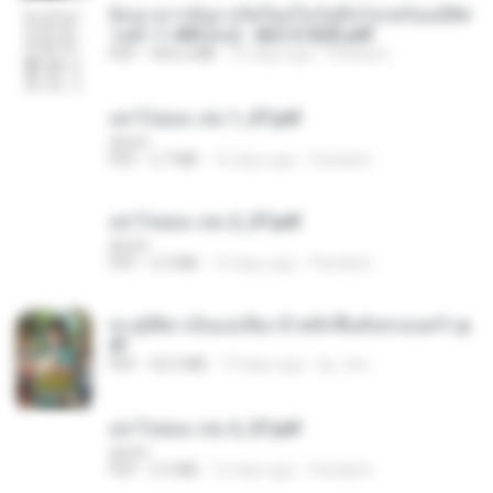
ย้อนเวลากลับมาเกิดใหม่ในวันสิ้นโลกพร้อมมิติส่
วนตัว 1-443 [จบ] - 揍趴长颈鹿.pdf
PDF
499.6 MB
16 days ago
Pandarin
อย่าไปยอม เล่ม 1_ST.pdf
decht
PDF
2.7 MB
16 days ago
Pandarin
อย่าไปยอม เล่ม 2_ST.pdf
decht
PDF
2.5 MB
16 days ago
Pandarin
ทะลุมิติมาเป็นแม่เลี้ยง ข้าพลิกฟื้นทั้งครอบครัว.p
df
PDF
42.5 MB
19 days ago
kp_fha
อย่าไปยอม เล่ม 3_ST.pdf
decht
PDF
2.5 MB
16 days ago
Pandarin