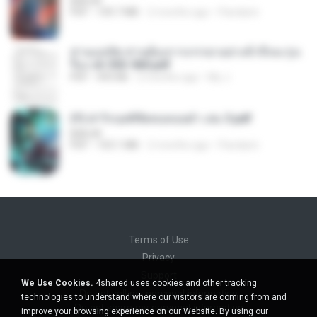
BAILIW
PDF
109.7 MB
2 months ago
Pandarin
ท่านแม่ทัพ ท่านต้องการภรรยาอย่างข้าถึงจะรุ่งเ
รือง ch 553-560.pdf
PDF
493 KB
2 months ago
My J.
(Y) ฝ่าวิกฤตพิชิตหอคอยดำ เล่ม 3.pdf
BAILIW
PDF
103.1 MB
2 months ago
Pandarin
Terms of Use
Privacy
Support
We Use Cookies.
4shared uses cookies and other tracking
Do not sell my personal information
technologies to understand where our visitors are coming from and
Do not share my personal information
improve your browsing experience on our Website. By using our