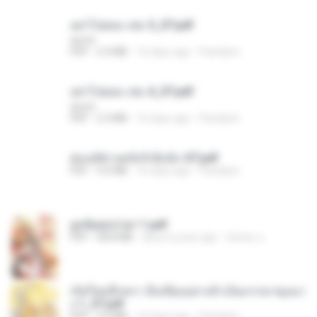
อย่าไปยอม เล่ม 5_ST.pdf
decht
PDF
2.4 MB
16 days ago
Pandarin
อย่าไปยอม เล่ม 4_ST.pdf
decht
PDF
2.4 MB
16 days ago
Pandarin
ฮ่องเต้ช่างคลั่งรักยิ่งนัก-ST.pdf
PDF
9.0 MB
16 days ago
Pandarin
ฮูหยิuสุดป่วuฯ 1.pdf
PDF
68.8 MB
about a year ago
ณิชพน แ.
เกิดใหม่อีกครา อี๋เหนียงอย่างข้าเป็นภรรยาขุนนา
ง 1_ST.pdf
PDF
4.9 MB
16 days ago
Pandarin