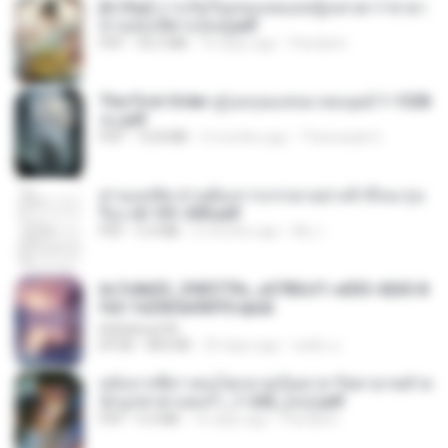
[A Chu] การเกิดใหม่ของหมอหญิงเทวดา l ชายา
ท่านอ๋องปีศาจ [จบ].pdf
PDF
35.5 MB
16 days ago
Pandarin
The First Order สู่รุ่งอรุณแห่งมวลมนุษย์ 1-1328
จบ.pdf
PDF
72.8 MB
3 months ago
Theerasak G.
ท่านแม่ทัพ ท่านต้องการภรรยาอย่างข้าถึงจะรุ่งเ
รือง ch 101-200.pdf
PDF
5.4 MB
2 months ago
My J.
6c7c8d33_3f85779c_e3783cf1-e033-4265-8
fe2-1e23b5a9dff0.epub
littlebbear96
EPUB
804 KB
25 days ago
ทอฝัน ม.
หลังจากพี่สาวคนโตกลายเป็นทาส รัชทายาทตำห
นักบูรพาตาแดงก่ำ_1-242_(จบ).pdf
PDF
9.3 MB
16 days ago
Pandarin