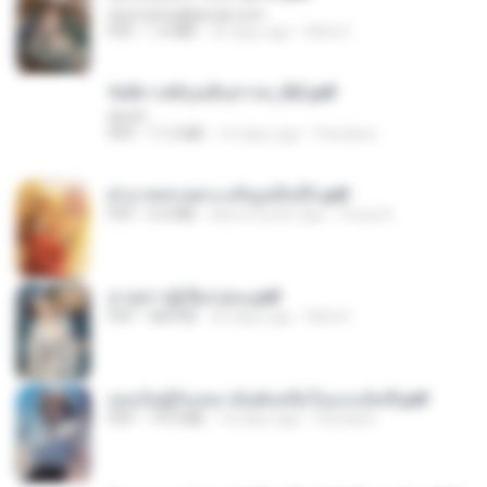
tanmobza@gmail.com
PDF
1.4 MB
25 days ago
Mob K.
รัตติกาลพิรุณสิบสารท_RZ.pdf
decht
PDF
11.5 MB
16 days ago
Pandarin
ฝ่าบาททรงพระเจริญหมื่นปี1.pdf
PDF
6.4 MB
about a year ago
Orasa K.
ม่ายสาวผู้เปียกปอน.pdf
PDF
684 KB
26 days ago
Mob K.
เธอเป็นผู้รับเหมาอันดับหนึ่งในแกแล็คซี่.pdf
PDF
19.9 MB
16 days ago
Pandarin