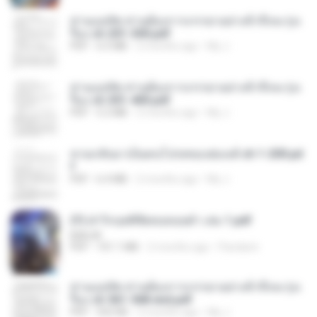
ท่านแม่ทัพ ท่านต้องการภรรยาอย่างข้าถึงจะรุ่งเ
รือง ch 201-300.pdf
PDF
6.5 MB
2 months ago
My J.
ท่านแม่ทัพ ท่านต้องการภรรยาอย่างข้าถึงจะรุ่งเ
รือง ch 301-400.pdf
PDF
5.2 MB
2 months ago
My J.
หวนกลับมาเป็นคนโปรดของฮ่องเต้ ch 1-200.pd
f
PDF
6.4 MB
2 months ago
My J.
(Y) ฝ่าวิกฤตพิชิตหอคอยดำ เล่ม 1.pdf
BAILIW
PDF
101.1 MB
2 months ago
Pandarin
ท่านแม่ทัพ ท่านต้องการภรรยาอย่างข้าถึงจะรุ่งเ
รือง ch 561-568 end.pdf
PDF
502 KB
2 months ago
My J.