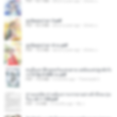
PDF
64.7 MB
about a year ago
ณิชพน แ.
ฮูหยิuสุดป่วuฯ 3.pdf
PDF
65.3 MB
about a year ago
ณิชพน แ.
ฮูหยิuสุดป่วuฯ 4 จบ.pdf
PDF
72.5 MB
about a year ago
ณิชพน แ.
คนอื่นเขาฝึกยุทธกันแทบตาย แต่ฉันแค่ปลูกผักก็เ
ก่งได้ Ep.0-600 จบ.pdf
PDF
19.0 MB
3 months ago
Theerasak G.
ท่านแม่ทัพ ท่านต้องการภรรยาอย่างข้าถึงจะรุ่งเ
รือง ch 1-100.pdf
PDF
4.4 MB
2 months ago
My J.