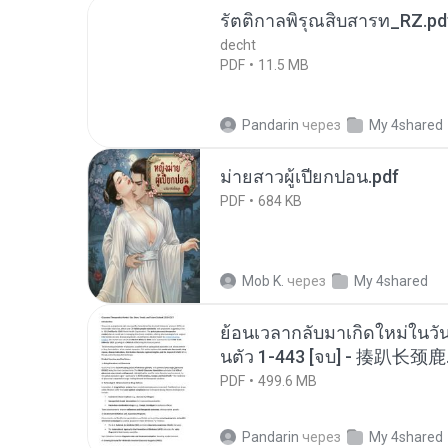
รัตติกาลพิรุณสิบสารท_RZ.pd
decht
PDF
11.5 MB
Pandarin
через
My 4shared
ม่ายสาวผู้เปียกปอน.pdf
PDF
684 KB
Mob K.
через
My 4shared
ย้อนเวลากลับมาเกิดใหม่ในวัน
นตัว 1-443 [จบ] - 揍趴长颈鹿
PDF
499.6 MB
Pandarin
через
My 4shared