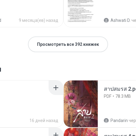
d
9 месяца(ев) назад
Ashwati D.
ч
Просмотреть все 392 книжек
я
สาปสมรส 2.p
PDF
78.3 MB
16 дней назад
Pandarin
чер