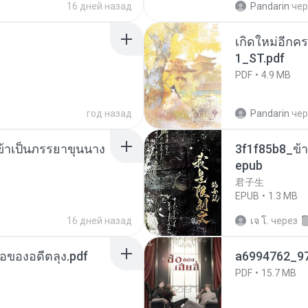
16 дней назад
Pandarin
чер
เกิดใหม่อีกคร
1_ST.pdf
PDF
4.9 MB
год назад
Pandarin
чер
งข้าเป็นภรรยาขุนนาง
3f1f85b8_ข้า
epub
君子生
EPUB
1.3 MB
16 дней назад
เจ โ.
через
ือของอดีตลุง.pdf
a6994762_9
PDF
15.7 MB