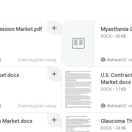
ission Market.pdf
Myasthenia 
DOCX
26 KB
d
6 месяца(ев) назад
Ashwati D.
ч
ket.docx
U.S. Contrac
Market.docx
DOCX
17 KB
d
8 месяца(ев) назад
Ashwati D.
ч
es Market.docx
Glaucoma Th
DOCX
24 KB