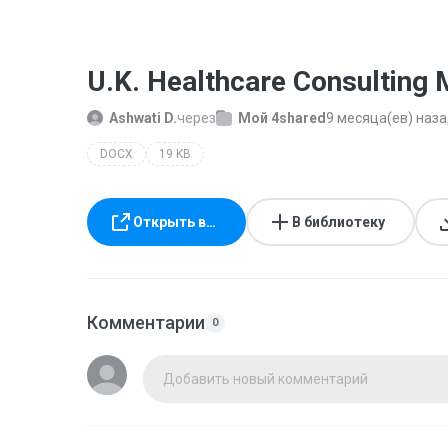
U.K. Healthcare Consulting 
Ashwati D.
через
Мой 4shared
9 месяца(ев) наз
DOCX
19 KB
Открыть в…
В библиотеку
Комментарии
0
Добавить новый комментарий