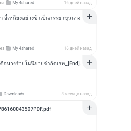
ез
My 4shared
16 дней назад
า อี๋เหนียงอย่างข้าเป็นภรรยาขุนนาง
ез
My 4shared
16 дней назад
คือนางร้ายในนิยายจำกัดเรท_[End].
Downloads
3 месяца назад
786160043507PDF.pdf