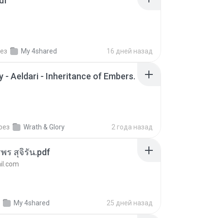
df
ез
My 4shared
16 дней назад
 - Aeldari - Inheritance of Embers.
рез
Wrath & Glory
2 года назад
พร สุจิรัน.pdf
l.com
My 4shared
25 дней назад