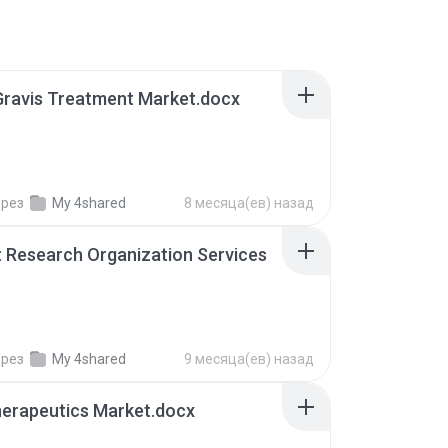
Gravis Treatment Market.docx
ерез
My 4shared
8 месяца(ев) назад
t Research Organization Services
ерез
My 4shared
9 месяца(ев) назад
erapeutics Market.docx