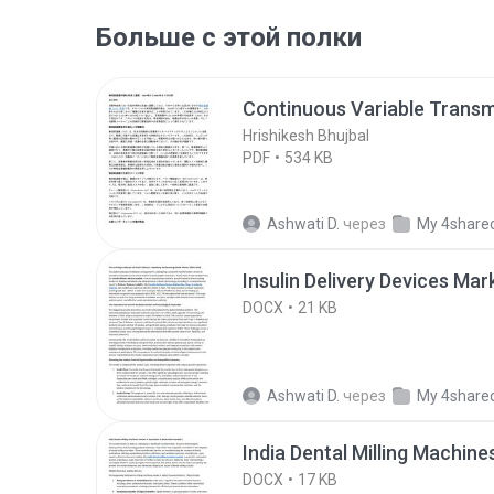
Больше с этой полки
Continuous Variable Transm
Hrishikesh Bhujbal
PDF
534 KB
Ashwati D.
через
My 4share
Insulin Delivery Devices Mar
DOCX
21 KB
Ashwati D.
через
My 4share
India Dental Milling Machin
DOCX
17 KB