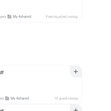
ерез
My 4shared
9 месяца(ев) назад
df
ез
My 4shared
16 дней назад