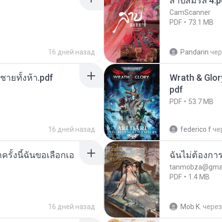
สาปสมรส 4.p
CamScanner
PDF
73.1 MB
16 дней назад
Pandarin
чер
ี่ชายทั้งห้า.pdf
Wrath & Glory
pdf
PDF
53.7 MB
16 дней назад
federico f
че
ครั้งนี้ฉันขอเลือกเอ
ฉันไม่ต้องการ
tanmobza@gmai
PDF
1.4 MB
16 дней назад
Mob K.
через