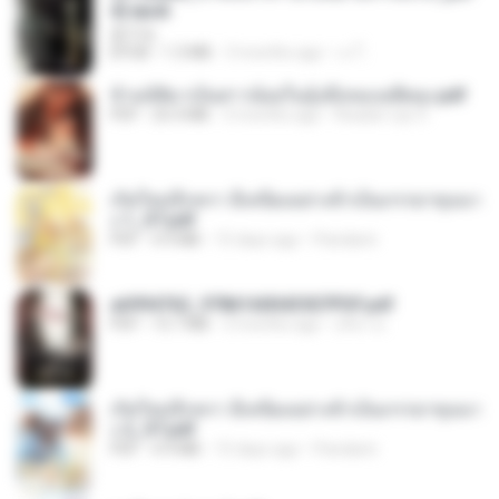
d].epub
君子生
EPUB
1.3 MB
3 months ago
เจ โ.
ข้ามมิติมาเป็นสาวน้อยในอุ้งมือของอดีตลุง.pdf
PDF
25.4 MB
3 months ago
Reader Lily O.
เกิดใหม่อีกครา อี๋เหนียงอย่างข้าเป็นภรรยาขุนนา
ง 1_ST.pdf
PDF
4.9 MB
15 days ago
Pandarin
a6994762_9786160043507PDF.pdf
PDF
15.7 MB
3 months ago
อริยา ด.
เกิดใหม่อีกครา อี๋เหนียงอย่างข้าเป็นภรรยาขุนนา
ง 2_ST.pdf
PDF
4.9 MB
15 days ago
Pandarin