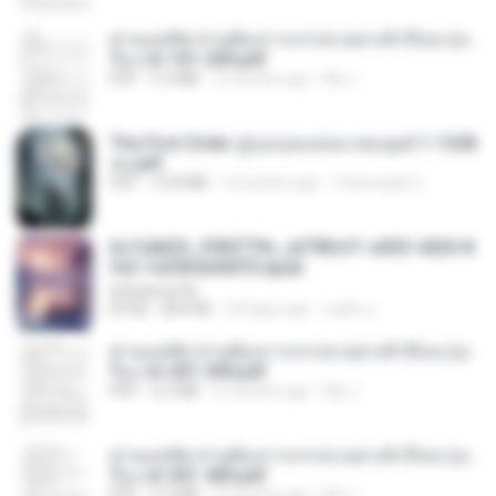
ท่านแม่ทัพ ท่านต้องการภรรยาอย่างข้าถึงจะรุ่งเ
รือง ch 101-200.pdf
PDF
5.4 MB
2 months ago
My J.
The First Order สู่รุ่งอรุณแห่งมวลมนุษย์ 1-1328
จบ.pdf
PDF
72.8 MB
3 months ago
Theerasak G.
6c7c8d33_3f85779c_e3783cf1-e033-4265-8
fe2-1e23b5a9dff0.epub
littlebbear96
EPUB
804 KB
24 days ago
ทอฝัน ม.
ท่านแม่ทัพ ท่านต้องการภรรยาอย่างข้าถึงจะรุ่งเ
รือง ch 201-300.pdf
PDF
6.5 MB
2 months ago
My J.
ท่านแม่ทัพ ท่านต้องการภรรยาอย่างข้าถึงจะรุ่งเ
รือง ch 301-400.pdf
PDF
5.2 MB
2 months ago
My J.