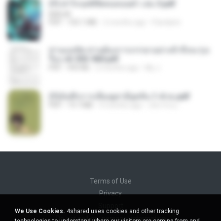
(Y) ฝ่าวิกฤตพิชิตหอคอยดำ เล่ม 3.pdf
BAILIW
PDF
103.1 MB
2 months ago
Pandarin
ท่านแม่ทัพ ท่านต้องการภรรยาอย่างข้าถึงจะรุ่งเ
รือง ch 553-560.pdf
PDF
493 KB
2 months ago
My J.
(Y)บันทึกการเลี้ยงดูสามียุคหิน 1-4 จบ.pdf
PDF
19.7 MB
4 months ago
เลิฟ รักนะ
Terms of Use
Privacy
Support
We Use Cookies.
4shared uses cookies and other tracking
Do not sell my personal information