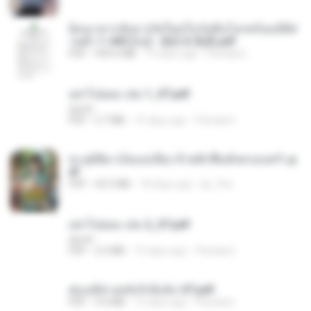
ย้อนเวลากลับมาเกิดใหม่ในวันสิ้นโลกพร้อมมิติส่
วนตัว 1-443 [จบ] - 揍趴长颈鹿.pdf
PDF
499.6 MB
15 days ago
Pandarin
อย่าไปยอม เล่ม 1_ST.pdf
decht
PDF
2.7 MB
15 days ago
Pandarin
ทะลุมิติมาเป็นแม่เลี้ยง ข้าพลิกฟื้นทั้งครอบครัว.p
df
PDF
42.5 MB
18 days ago
kp_fha
อย่าไปยอม เล่ม 2_ST.pdf
decht
PDF
2.5 MB
15 days ago
Pandarin
ฮ่องเต้ช่างคลั่งรักยิ่งนัก-ST.pdf
PDF
9.0 MB
15 days ago
Pandarin