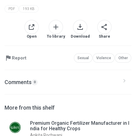
PDF
193 KB
Open
To library
Download
Share
Report
Sexual
Violence
Other
Comments
0
More from this shelf
Premium Organic Fertilizer Manufacturer in I
ndia for Healthy Crops
Ankita Rochwani