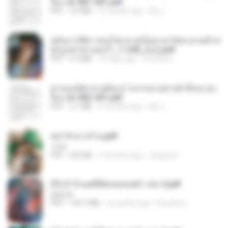
รือง ch 401-501.pdf
PDF
3.6 MB
2 months ago
My J.
หลังจากพี่สาวคนโตกลายเป็นทาส รัชทายาทตำห
นักบูรพาตาแดงก่ำ_1-242_(จบ).pdf
PDF
9.3 MB
15 days ago
Pandarin
ท่านแม่ทัพ ท่านต้องการภรรยาอย่างข้าถึงจะรุ่งเ
รือง ch 502-551.pdf
PDF
3.1 MB
2 months ago
My J.
หย่ารักนางร้าย.pdf
1234
PDF
692 KB
3 months ago
yingyai S.
(Y) ฝ่าวิกฤตพิชิตหอคอยดำ เล่ม 2.pdf
BAILIW
PDF
109.7 MB
2 months ago
Pandarin