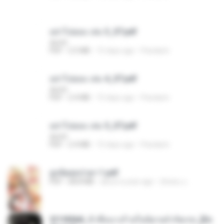
อย่าไปยอม เล่ม 3_ST.pdf
decht
PDF
2.5 MB
15 days ago
Pandarin
อย่าไปยอม เล่ม 4_ST.pdf
decht
PDF
2.4 MB
15 days ago
Pandarin
อย่าไปยอม เล่ม 5_ST.pdf
decht
PDF
2.4 MB
15 days ago
Pandarin
ฮูหยิuสุดป่วuฯ 1.pdf
PDF
68.8 MB
about a year ago
ณิชพน แ.
3f1f85b8_ข้าคือนางร้ายในนิยายจำกัดเรท_[En