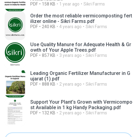
PDF
158 KB
1 year ago
Sikri Farms
Order the most reliable vermicomposting fert
ilizer online - Sikri Farms.pdf
PDF
240 KB
4 years ago
Sikri Farms
Use Quality Manure for Adequate Health & Gr
owth of Your Apple Trees.pdf
PDF
857 KB
3 years ago
Sikri Farms
Leading Organic Fertilizer Manufacturer in G
ujarat (1).pdf
PDF
888 KB
2 years ago
Sikri Farms
Support Your Plant’s Grown with Vermicompo
st Available in 1 kg Handy Packaging.pdf
PDF
132 KB
2 years ago
Sikri Farms