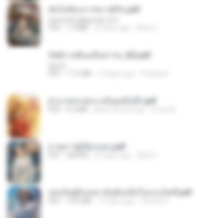
ฉันไม่ต้องการพร สุจิรัน.pdf
tanmobza@gmail.com
PDF
1.4 MB
24 days ago
Mob K.
รัตติกาลพิรุณสิบสารท_RZ.pdf
decht
PDF
11.5 MB
15 days ago
Pandarin
ฝ่าบาททรงพระเจริญหมื่นปี1.pdf
PDF
6.4 MB
about a year ago
Orasa K.
ม่ายสาวผู้เปียกปอน.pdf
PDF
684 KB
25 days ago
Mob K.
เธอเป็นผู้รับเหมาอันดับหนึ่งในแกแล็คซี่.pdf
PDF
19.9 MB
15 days ago
Pandarin