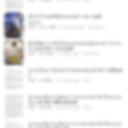
(Y) ฝ่าวิกฤตพิชิตหอคอยดำ เล่ม 1.pdf
BAILIW
PDF
101.1 MB
2 months ago
Pandarin
[A Chu] การเกิดใหม่ของหมอหญิงเทวดา l ชายา
ท่านอ๋องปีศาจ [จบ].pdf
PDF
35.5 MB
15 days ago
Pandarin
หวนกลับมาเป็นคนโปรดของฮ่องเต้ ch 1-200.pd
f
PDF
6.4 MB
2 months ago
My J.
ท่านแม่ทัพ ท่านต้องการภรรยาอย่างข้าถึงจะรุ่งเ
รือง ch 561-568 end.pdf
PDF
502 KB
2 months ago
My J.
ท่านแม่ทัพ ท่านต้องการภรรยาอย่างข้าถึงจะรุ่งเ