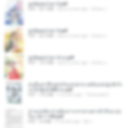
ฮูหยิuสุดป่วuฯ 2.pdf
PDF
64.7 MB
about a year ago
ณิชพน แ.
ฮูหยิuสุดป่วuฯ 3.pdf
PDF
65.3 MB
about a year ago
ณิชพน แ.
ฮูหยิuสุดป่วuฯ 4 จบ.pdf
PDF
72.5 MB
about a year ago
ณิชพน แ.
คนอื่นเขาฝึกยุทธกันแทบตาย แต่ฉันแค่ปลูกผักก็เ
ก่งได้ Ep.0-600 จบ.pdf
PDF
19.0 MB
3 months ago
Theerasak G.
ท่านแม่ทัพ ท่านต้องการภรรยาอย่างข้าถึงจะรุ่งเ
รือง ch 1-100.pdf
PDF
4.4 MB
2 months ago
My J.