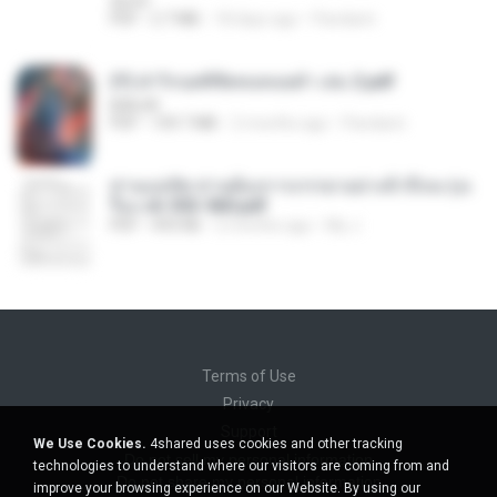
decht
PDF
2.7 MB
18 days ago
Pandarin
(Y) ฝ่าวิกฤตพิชิตหอคอยดำ เล่ม 2.pdf
BAILIW
PDF
109.7 MB
2 months ago
Pandarin
ท่านแม่ทัพ ท่านต้องการภรรยาอย่างข้าถึงจะรุ่งเ
รือง ch 553-560.pdf
PDF
493 KB
2 months ago
My J.
Terms of Use
Privacy
Support
We Use Cookies.
4shared uses cookies and other tracking
Do not sell my personal information
technologies to understand where our visitors are coming from and
Do not share my personal information
improve your browsing experience on our Website. By using our