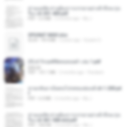
ท่านแม่ทัพ ท่านต้องการภรรยาอย่างข้าถึงจะรุ่งเ
รือง ch 301-400.pdf
PDF
5.2 MB
2 months ago
My J.
SPIUNAT MAVI.xlsx
XLSX
99.4 MB
2 years ago
Susann S.
(Y) ฝ่าวิกฤตพิชิตหอคอยดำ เล่ม 1.pdf
BAILIW
PDF
101.1 MB
2 months ago
Pandarin
หวนกลับมาเป็นคนโปรดของฮ่องเต้ ch 1-200.pd
f
PDF
6.4 MB
2 months ago
My J.
ท่านแม่ทัพ ท่านต้องการภรรยาอย่างข้าถึงจะรุ่งเ
รือง ch 561-568 end.pdf
PDF
502 KB
2 months ago
My J.