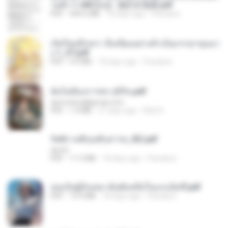
วนตัว 1-443 [จบ] - 揍趴长颈鹿.pdf
PDF
499.6 MB
18 days ago
Pandarin
เกิดใหม่อีกครา อี๋เหนียงอย่างข้าเป็นภรรยาขุนนา
ง 1_ST.pdf
PDF
4.9 MB
18 days ago
Pandarin
ฉันไม่ต้องการพร สุจิรัน.pdf
tanmobza@gmail.com
PDF
1.4 MB
27 days ago
Mob K.
รัตติกาลพิรุณสิบสารท_RZ.pdf
decht
PDF
11.5 MB
18 days ago
Pandarin
เธอเป็นผู้รับเหมาอันดับหนึ่งในแกแล็คซี่.pdf
PDF
19.9 MB
18 days ago
Pandarin