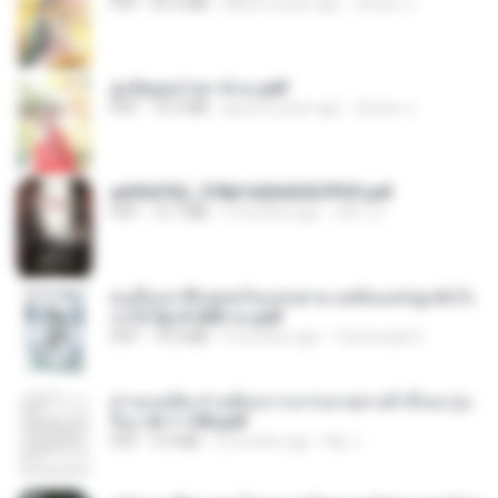
PDF
65.3 MB
about a year ago
ณิชพน แ.
ฮูหยิuสุดป่วuฯ 4 จบ.pdf
PDF
72.5 MB
about a year ago
ณิชพน แ.
a6994762_9786160043507PDF.pdf
PDF
15.7 MB
3 months ago
อริยา ด.
คนอื่นเขาฝึกยุทธกันแทบตาย แต่ฉันแค่ปลูกผักก็เ
ก่งได้ Ep.0-600 จบ.pdf
PDF
19.0 MB
3 months ago
Theerasak G.
ท่านแม่ทัพ ท่านต้องการภรรยาอย่างข้าถึงจะรุ่งเ
รือง ch 1-100.pdf
PDF
4.4 MB
2 months ago
My J.