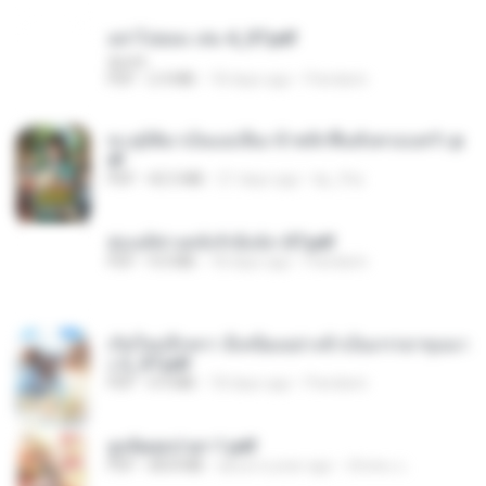
อย่าไปยอม เล่ม 4_ST.pdf
decht
PDF
2.4 MB
18 days ago
Pandarin
ทะลุมิติมาเป็นแม่เลี้ยง ข้าพลิกฟื้นทั้งครอบครัว.p
df
PDF
42.5 MB
21 days ago
kp_fha
ฮ่องเต้ช่างคลั่งรักยิ่งนัก-ST.pdf
PDF
9.0 MB
18 days ago
Pandarin
เกิดใหม่อีกครา อี๋เหนียงอย่างข้าเป็นภรรยาขุนนา
ง 2_ST.pdf
PDF
4.9 MB
18 days ago
Pandarin
ฮูหยิuสุดป่วuฯ 1.pdf
PDF
68.8 MB
about a year ago
ณิชพน แ.