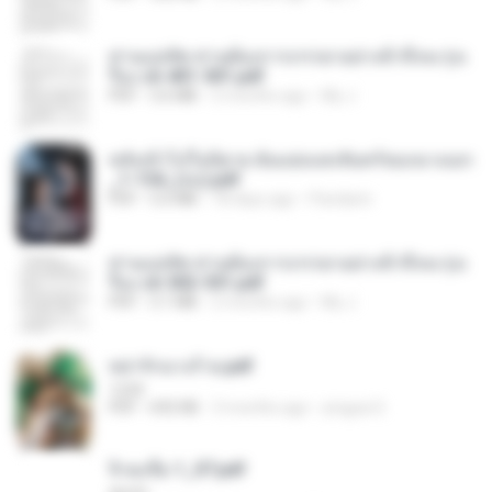
ท่านแม่ทัพ ท่านต้องการภรรยาอย่างข้าถึงจะรุ่งเ
รือง ch 401-501.pdf
PDF
3.6 MB
2 months ago
My J.
หลังเข้าไปในนิยาย ฉันแย่งแสงจันทร์ของนางเอก
_1-154_(จบ).pdf
PDF
5.6 MB
18 days ago
Pandarin
ท่านแม่ทัพ ท่านต้องการภรรยาอย่างข้าถึงจะรุ่งเ
รือง ch 502-551.pdf
PDF
3.1 MB
2 months ago
My J.
หย่ารักนางร้าย.pdf
1234
PDF
692 KB
3 months ago
yingyai S.
จิ่วฉงจื่อ 1_ST.pdf