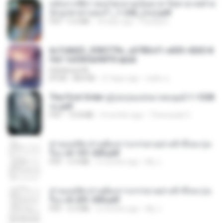
หลังจากพี่สาวคนโตกลายเป็นทาส รัชทายาทตำห
นักบูรพาตาแดงก่ำ_1-242_(จบ).pdf
PDF
9.3 MB
18 days ago
Pandarin
6c7c8d33_3f85779c_e3783cf1-e033-4265-8
fe2-1e23b5a9dff0.epub
littlebbear96
EPUB
804 KB
27 days ago
ทอฝัน ม.
The First Order สู่รุ่งอรุณแห่งมวลมนุษย์ 1-1328
จบ.pdf
PDF
72.8 MB
3 months ago
Theerasak G.
ท่านแม่ทัพ ท่านต้องการภรรยาอย่างข้าถึงจะรุ่งเ
รือง ch 101-200.pdf
PDF
5.4 MB
2 months ago
My J.
ท่านแม่ทัพ ท่านต้องการภรรยาอย่างข้าถึงจะรุ่งเ
รือง ch 201-300.pdf
PDF
6.5 MB
2 months ago
My J.