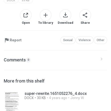
DOCX
33 KB
Open
To library
Download
Share
Report
Sexual
Violence
Other
Comments
0
More from this shelf
super-rewrite.1651052276_4.docx
DOCX
30 KB
4 years ago
Jonny W.