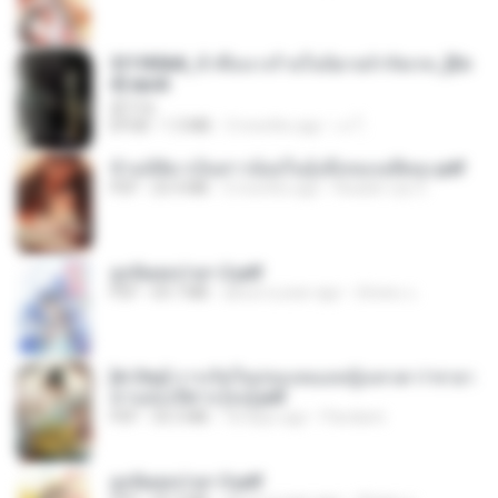
3f1f85b8_ข้าคือนางร้ายในนิยายจำกัดเรท_[En
d].epub
君子生
EPUB
1.3 MB
3 months ago
เจ โ.
ข้ามมิติมาเป็นสาวน้อยในอุ้งมือของอดีตลุง.pdf
PDF
25.4 MB
3 months ago
Reader Lily O.
ฮูหยิuสุดป่วuฯ 2.pdf
PDF
64.7 MB
about a year ago
ณิชพน แ.
[A Chu] การเกิดใหม่ของหมอหญิงเทวดา l ชายา
ท่านอ๋องปีศาจ [จบ].pdf
PDF
35.5 MB
18 days ago
Pandarin
ฮูหยิuสุดป่วuฯ 3.pdf