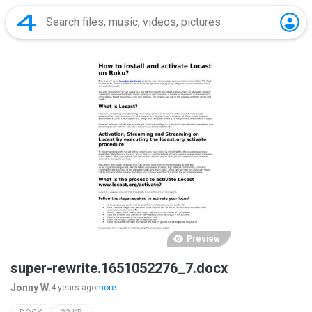
Preview
super-rewrite.1651052276_7.docx
Jonny W.
4 years ago
more...