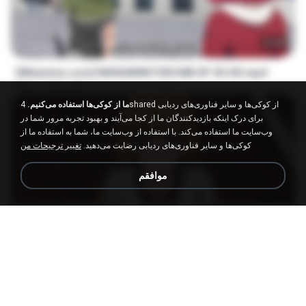
23:40
[Witanime.com] RKNGMNNTSRCMB EP 05 HD.mp4
LOLKI
14 روز پیش
186.0 MB
MP4
ما از کوکی‌ها استفاده می‌کنیم.
4shared از کوکی‌ها و سایر فناوری‌های ردیابی
برای درک اینکه بازدیدکنندگان ما از کجا می‌آیند و بهبود تجربه مرور شما در
وب‌سایت ما استفاده می‌کند. با استفاده از وب‌سایت ما، شما به استفاده ما از
کوکی‌ها و سایر فناوری‌های ردیابی رضایت می‌دهید.
تغییر ترجیحات من
موافقم
23:03
[Witanime.com] DTRD EP 04 HD.mp4
DRTY
7 روز پیش
279.0 MB
MP4
나훈아 - 영영.mp3
castor-trot
4 سال پیش
03:41