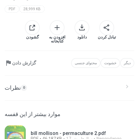
PDF
28,999 KB
تبادل کردن
دانلود
افزودن به
گشودن
کتابخانه
گزارش دادن
دیگر
خشونت
محتوای جنسی
نظرات
0
موارد بیشتر از این قفسه
bill mollison - permaculture 2.pdf
Nengodango
17 سال‌ها پیش
46,187 KB
PDF