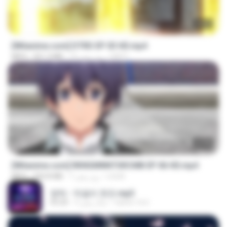
23:03
[Witanime.com] DTRD EP 03 HD.mp4
DRTY
15 روز پیش
321.3 MB
MP4
23:40
[Witanime.com] RKNGMNNTSRCMB EP 06 HD.mp4
LOLKI
7 روز پیش
294.8 MB
MP4
영탁 - 막걸리 한잔.mp3
castor-trot
3 سال پیش
03:20