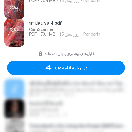
Pandarin
15 روز پیش
73.4 MB
PDF
สาปสมรส 4.pdf
CamScanner
Pandarin
15 روز پیش
73.1 MB
PDF
فایل‌های بیشتری پنهان شده‌اند
در برنامه ادامه دهید
ເຊົາຮ້ອງເຖົ້າຊິເອົາທໍ່ໃດ (เซาฮ้องเถ้าสิเอาเท่าใด) ບຸນເກີດ ຫນູຫ່ວງ ft. ໂສພາ ຈຸນທະລາ
ເຊົາຮ້ອງເຖົ້າຊິເອົາທໍ່ໃດ (เซาฮ้องเถ้าสิเอาเท่าใด) ບຸນເກີດ ຫນູຫ່ວງ ft. ໂສພາ ຈຸນທະລາ
But G.
2 ماه پیش
05:13
ฉันมันก็ดีได้แค่นี้
ฉันมันก็ดีได้แค่นี้
D
9 ماه پیش
04:32
Tomodachi Life Living the Dream [NSP].torrent