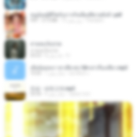
หนูน้อยสู้ชีวิตกับภารกิจเลี้ยงพี่ชายทั้งห้า.pdf
Pandarin
15 روز پیش
27.2 MB
PDF
สายลมเจ็บปวด
สายลมเจ็บปวด
D
8 ماه پیش
04:23
เมียน้อยเหงา พาเสียวค่ะ18+เล่าเรื่องเสียว.mp3
อมรพันธ์ จ.
7 سال پیش
10:20
진성 - 보릿고개.mp3
castor-trot
4 سال پیش
03:34