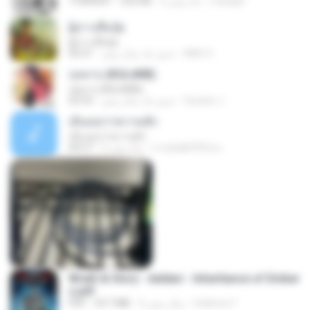
margob
2 ماه پیش
252 KB
TORRENT
ผู้บ่าวเสื้อปุ๋ย
ผู้บ่าวเสื้อปุ๋ย
Mith 9.
حدود یک سال پیش
04:31
กุหลาบ (KULARB)
กุหลาบ (KULARB)
Suwan J.
حدود یک سال پیش
03:55
เอิ้นเธอว่าความฮัก
เอิ้นเธอว่าความฮัก
ถามพ่อ&#39;พ ม.
2 ماه پیش
04:27
Wrath & Glory - Aeldari - Inheritance of Ember
s.pdf
federico f
2 سال پیش
53.7 MB
PDF