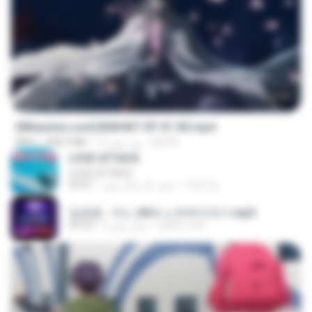
24:35
[Witanime.com] BSKHKT EP 01 HD.mp4
BLITR
12 روز پیش
408.9 MB
MP4
LOVE ATTACK
LOVE ATTACK
지빈 임.
حدود یک سال پیش
03:01
임영웅 - 어느 60대 노부부이야기.mp3
castor-trot
4 سال پیش
04:52