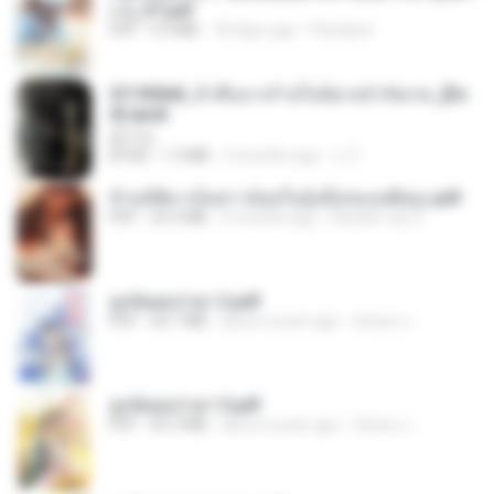
ง 2_ST.pdf
PDF
4.9 MB
18 days ago
Pandarin
3f1f85b8_ข้าคือนางร้ายในนิยายจำกัดเรท_[En
d].epub
君子生
EPUB
1.3 MB
3 months ago
เจ โ.
ข้ามมิติมาเป็นสาวน้อยในอุ้งมือของอดีตลุง.pdf
PDF
25.4 MB
3 months ago
Reader Lily O.
ฮูหยิuสุดป่วuฯ 2.pdf
PDF
64.7 MB
about a year ago
ณิชพน แ.
ฮูหยิuสุดป่วuฯ 3.pdf
PDF
65.3 MB
about a year ago
ณิชพน แ.