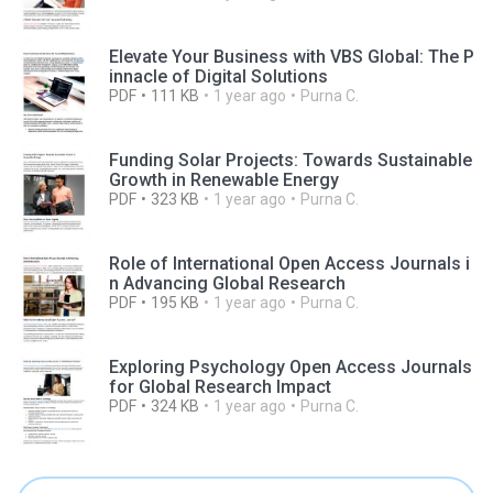
Elevate Your Business with VBS Global: The P
innacle of Digital Solutions
PDF
111 KB
1 year ago
Purna C.
Funding Solar Projects: Towards Sustainable
Growth in Renewable Energy
PDF
323 KB
1 year ago
Purna C.
Role of International Open Access Journals i
n Advancing Global Research
PDF
195 KB
1 year ago
Purna C.
Exploring Psychology Open Access Journals
for Global Research Impact
PDF
324 KB
1 year ago
Purna C.