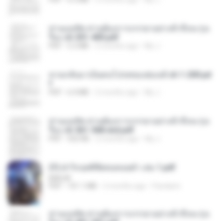
ท่านแม่ทัพ ท่านต้องการภรรยาอย่างข้าถึงจะรุ่งเ
รือง ch 301-400.pdf
PDF
5.2 MB
2 months ago
My J.
หวนกลับมาเป็นคนโปรดของฮ่องเต้ ch 1-200.pd
f
PDF
6.4 MB
2 months ago
My J.
ท่านแม่ทัพ ท่านต้องการภรรยาอย่างข้าถึงจะรุ่งเ
รือง ch 561-568 end.pdf
PDF
502 KB
2 months ago
My J.
(Y) ฝ่าวิกฤตพิชิตหอคอยดำ เล่ม 1.pdf
BAILIW
PDF
101.1 MB
2 months ago
Pandarin
ท่านแม่ทัพ ท่านต้องการภรรยาอย่างข้าถึงจะรุ่งเ