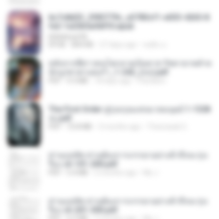
6c7c8d33_3f85779c_e3783cf1-e033-4265-8
fe2-1e23b5a9dff0.epub
littlebbear96
EPUB
804 KB
27 days ago
ทอฝัน ม.
หลังจากพี่สาวคนโตกลายเป็นทาส รัชทายาทตำห
นักบูรพาตาแดงก่ำ_1-242_(จบ).pdf
PDF
9.3 MB
18 days ago
Pandarin
The First Order สู่รุ่งอรุณแห่งมวลมนุษย์ 1-1328
จบ.pdf
PDF
72.8 MB
3 months ago
Theerasak G.
ท่านแม่ทัพ ท่านต้องการภรรยาอย่างข้าถึงจะรุ่งเ
รือง ch 101-200.pdf
PDF
5.4 MB
2 months ago
My J.
ท่านแม่ทัพ ท่านต้องการภรรยาอย่างข้าถึงจะรุ่งเ
รือง ch 201-300.pdf
PDF
6.5 MB
2 months ago
My J.