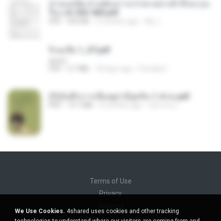
ท่านแม่ทัพ ท่านต้องการภรรยาอย่างข้าถึงจะรุ่งเ
รือง ch 553-560.pdf
PDF
493 KB
2 months ago
My J.
จิ่วฉงจื่อ 1_ST.pdf
decht
PDF
2.7 MB
18 days ago
Pandarin
(Y)บันทึกการเลี้ยงดูสามียุคหิน 1-4 จบ.pdf
PDF
19.7 MB
4 months ago
เลิฟ รักนะ
Terms of Use
Privacy
Support
We Use Cookies.
4shared uses cookies and other tracking
Do not sell my personal information