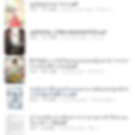
ฮูหยิuสุดป่วuฯ 4 จบ.pdf
PDF
72.5 MB
about a year ago
ณิชพน แ.
a6994762_9786160043507PDF.pdf
PDF
15.7 MB
3 months ago
อริยา ด.
[A Chu] การเกิดใหม่ของหมอหญิงเทวดา l ชายา
ท่านอ๋องปีศาจ [จบ].pdf
PDF
35.5 MB
18 days ago
Pandarin
คนอื่นเขาฝึกยุทธกันแทบตาย แต่ฉันแค่ปลูกผักก็เ
ก่งได้ Ep.0-600 จบ.pdf
PDF
19.0 MB
3 months ago
Theerasak G.
ท่านแม่ทัพ ท่านต้องการภรรยาอย่างข้าถึงจะรุ่งเ
รือง ch 1-100.pdf
PDF
4.4 MB
2 months ago
My J.