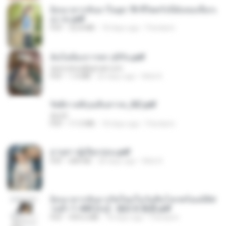
ย้อนเวลากลับมาในยุค 70 ชีวิตครั้งนี้ฉันขอเลือกเ
อง จบ.pdf
PDF
32.8 MB
18 days ago
Pandarin
ฉันไม่ต้องการพร สุจิรัน.pdf
tanmobza@gmail.com
PDF
1.4 MB
26 days ago
Mob K.
รัตติกาลพิรุณสิบสารท_RZ.pdf
decht
PDF
11.5 MB
18 days ago
Pandarin
ม่ายสาวผู้เปียกปอน.pdf
PDF
684 KB
28 days ago
Mob K.
ย้อนเวลากลับมาเกิดใหม่ในวันสิ้นโลกพร้อมมิติส่
วนตัว 1-443 [จบ] - 揍趴长颈鹿.pdf
PDF
499.6 MB
18 days ago
Pandarin