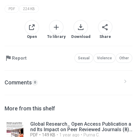
PDF
224 KB
Open
To library
Download
Share
Report
Sexual
Violence
Other
Comments
0
More from this shelf
Global Research_ Open Access Publication a
nd Its Impact on Peer Reviewed Journals (8).
pdf
PDF
149 KB
1 year ago
Purna C.