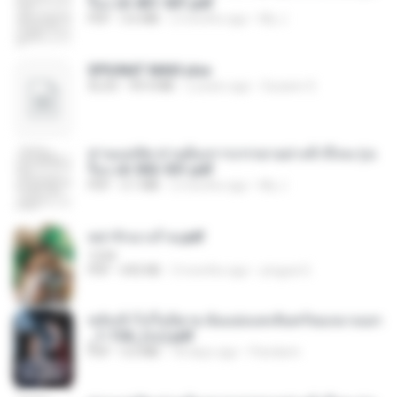
รือง ch 401-501.pdf
PDF
3.6 MB
2 months ago
My J.
SPIUNAT MAVI.xlsx
XLSX
99.4 MB
2 years ago
Susann S.
ท่านแม่ทัพ ท่านต้องการภรรยาอย่างข้าถึงจะรุ่งเ
รือง ch 502-551.pdf
PDF
3.1 MB
2 months ago
My J.
หย่ารักนางร้าย.pdf
1234
PDF
692 KB
3 months ago
yingyai S.
หลังเข้าไปในนิยาย ฉันแย่งแสงจันทร์ของนางเอก
_1-154_(จบ).pdf
PDF
5.6 MB
18 days ago
Pandarin