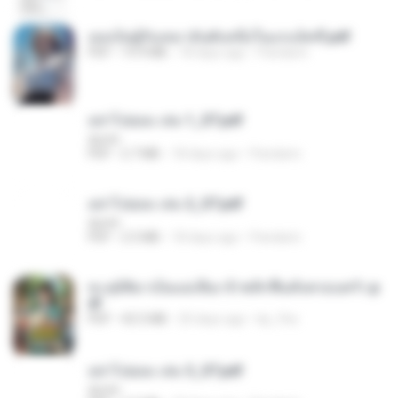
เธอเป็นผู้รับเหมาอันดับหนึ่งในแกแล็คซี่.pdf
PDF
19.9 MB
18 days ago
Pandarin
อย่าไปยอม เล่ม 1_ST.pdf
decht
PDF
2.7 MB
18 days ago
Pandarin
อย่าไปยอม เล่ม 2_ST.pdf
decht
PDF
2.5 MB
18 days ago
Pandarin
ทะลุมิติมาเป็นแม่เลี้ยง ข้าพลิกฟื้นทั้งครอบครัว.p
df
PDF
42.5 MB
20 days ago
kp_fha
อย่าไปยอม เล่ม 3_ST.pdf
decht