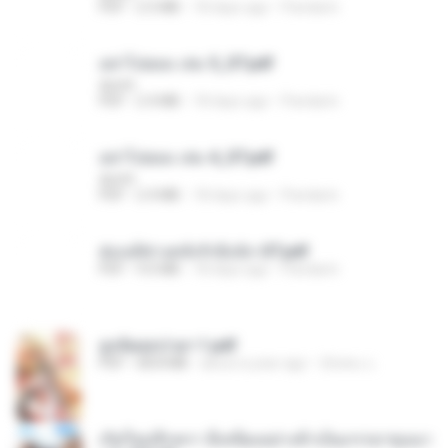
PDF
2.5 MB
18 days ago
Pandarin
อย่าไปยอม เล่ม 5_ST.pdf
decht
PDF
2.4 MB
18 days ago
Pandarin
อย่าไปยอม เล่ม 4_ST.pdf
decht
PDF
2.4 MB
18 days ago
Pandarin
ฮ่องเต้ช่างคลั่งรักยิ่งนัก-ST.pdf
PDF
9.0 MB
18 days ago
Pandarin
ฮูหยิuสุดป่วuฯ 1.pdf
PDF
68.8 MB
about a year ago
ณิชพน แ.
เกิดใหม่อีกครา อี๋เหนียงอย่างข้าเป็นภรรยาขุนนา