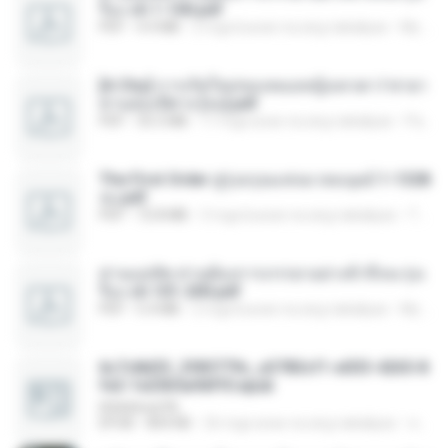
รือง ch 1-100.pdf
PDF
4.4 MB
2 mga buwan na ang nakalipas
My J.
[A Chu] การเกิดใหม่ของหมอหญิงเทวดา l ชายา
ท่านอ๋องปีศาจ [จบ].pdf
PDF
35.5 MB
17 mga araw na ang nakalipas
Pandarin
The First Order สู่รุ่งอรุณแห่งมวลมนุษย์ 1-1328
จบ.pdf
PDF
72.8 MB
3 mga buwan na ang nakalipas
Theerasak G.
ท่านแม่ทัพ ท่านต้องการภรรยาอย่างข้าถึงจะรุ่งเ
รือง ch 101-200.pdf
PDF
5.4 MB
2 mga buwan na ang nakalipas
My J.
6c7c8d33_3f85779c_e3783cf1-e033-4265-8
fe2-1e23b5a9dff0.epub
littlebbear96
EPUB
804 KB
26 mga araw na ang nakalipas
ทอฝัน ม.