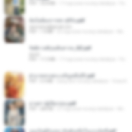
PDF
32.8 MB
17 mga araw na ang nakalipas
Pandarin
ฉันไม่ต้องการพร สุจิรัน.pdf
tanmobza@gmail.com
PDF
1.4 MB
25 mga araw na ang nakalipas
Mob K.
รัตติกาลพิรุณสิบสารท_RZ.pdf
decht
PDF
11.5 MB
17 mga araw na ang nakalipas
Pandarin
ฝ่าบาททรงพระเจริญหมื่นปี1.pdf
PDF
6.4 MB
isang taon na ang nakalipas
Orasa K.
ม่ายสาวผู้เปียกปอน.pdf
PDF
684 KB
27 mga araw na ang nakalipas
Mob K.
เธอเป็นผู้รับเหมาอันดับหนึ่งในแกแล็คซี่.pdf