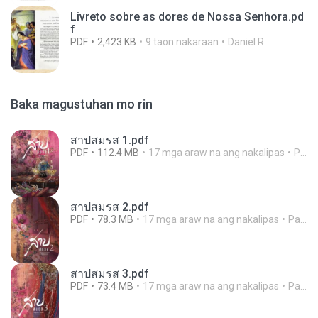
Livreto sobre as dores de Nossa Senhora.pd
f
PDF
2,423 KB
9 taon nakaraan
Daniel R.
Baka magustuhan mo rin
สาปสมรส 1.pdf
PDF
112.4 MB
17 mga araw na ang nakalipas
Pandarin
สาปสมรส 2.pdf
PDF
78.3 MB
17 mga araw na ang nakalipas
Pandarin
สาปสมรส 3.pdf
PDF
73.4 MB
17 mga araw na ang nakalipas
Pandarin