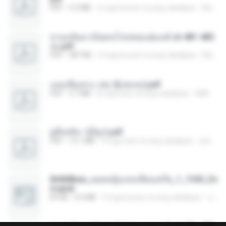
PDF
4.3 MB
2 mga buwan na ang nakalipas
My J.
หวนกลับมาเป็นคนโปรดของฮ่องเต้ ch 481-485
จบ.pdf
PDF
387 KB
2 mga buwan na ang nakalipas
My J.
แนบเนื้อเทวะ เล่ม 2(เล่มจบ).pdf
PDF
3.7 MB
8 mga taon na ang nakalipas
ANK
มู่ชิงหลิง✅(มีลูก).pdf
PDF
15.1 MB
4 mga taon na ang nakalipas
sarinya_29
84468bee_ยอดหญิงแห่งเทียนเชวีย_1_1545_En
d.epub
EPUB
4.6 MB
3 mga buwan na ang nakalipas
เจ โ.