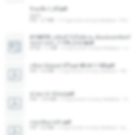
จิ่วฉงจื่อ 1_ST.pdf
decht
PDF
2.7 MB
17 mga araw na ang nakalipas
Pandarin
6118073f_หลังเข้าไปในนิยาย_ฉันแย่งแสงจันทร์
ของนางเอก_1-154_(จบ).epub
EPUB
1.1 MB
3 mga buwan na ang nakalipas
เจ โ.
กลับมาง้อคุณสามีในยุค 80 ch 1-100.pdf
PDF
4.2 MB
2 mga buwan na ang nakalipas
My J.
ฆ่าหมาป่า 5 (จบ).pdf
PDF
10.4 MB
5 mga buwan na ang nakalipas
เลิฟ รักนะ
กรุ่นกลิ่นอายรัก.pdf
PDF
8.3 MB
6 mga buwan na ang nakalipas
kp_fha