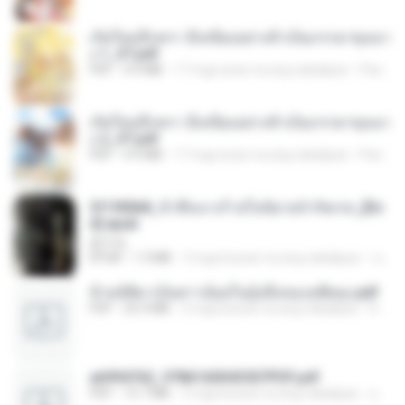
เกิดใหม่อีกครา อี๋เหนียงอย่างข้าเป็นภรรยาขุนนา
ง 1_ST.pdf
PDF
4.9 MB
17 mga araw na ang nakalipas
Pandarin
เกิดใหม่อีกครา อี๋เหนียงอย่างข้าเป็นภรรยาขุนนา
ง 2_ST.pdf
PDF
4.9 MB
17 mga araw na ang nakalipas
Pandarin
3f1f85b8_ข้าคือนางร้ายในนิยายจำกัดเรท_[En
d].epub
君子生
EPUB
1.3 MB
3 mga buwan na ang nakalipas
เจ โ.
ข้ามมิติมาเป็นสาวน้อยในอุ้งมือของอดีตลุง.pdf
PDF
25.4 MB
3 mga buwan na ang nakalipas
Reader Lily O.
a6994762_9786160043507PDF.pdf
PDF
15.7 MB
3 mga buwan na ang nakalipas
อริยา ด.