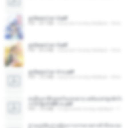
ฮูหยิuสุดป่วuฯ 2.pdf
PDF
64.7 MB
isang taon na ang nakalipas
ณิชพน แ.
ฮูหยิuสุดป่วuฯ 3.pdf
PDF
65.3 MB
isang taon na ang nakalipas
ณิชพน แ.
ฮูหยิuสุดป่วuฯ 4 จบ.pdf
PDF
72.5 MB
isang taon na ang nakalipas
ณิชพน แ.
คนอื่นเขาฝึกยุทธกันแทบตาย แต่ฉันแค่ปลูกผักก็เ
ก่งได้ Ep.0-600 จบ.pdf
PDF
19.0 MB
3 mga buwan na ang nakalipas
Theerasak G.
ท่านแม่ทัพ ท่านต้องการภรรยาอย่างข้าถึงจะรุ่งเ