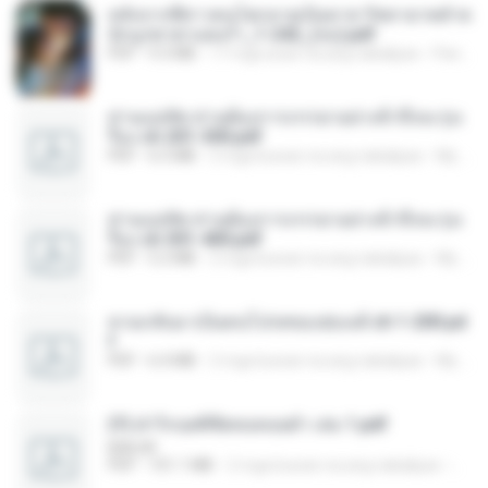
หลังจากพี่สาวคนโตกลายเป็นทาส รัชทายาทตำห
นักบูรพาตาแดงก่ำ_1-242_(จบ).pdf
PDF
9.3 MB
17 mga araw na ang nakalipas
Pandarin
ท่านแม่ทัพ ท่านต้องการภรรยาอย่างข้าถึงจะรุ่งเ
รือง ch 201-300.pdf
PDF
6.5 MB
2 mga buwan na ang nakalipas
My J.
ท่านแม่ทัพ ท่านต้องการภรรยาอย่างข้าถึงจะรุ่งเ
รือง ch 301-400.pdf
PDF
5.2 MB
2 mga buwan na ang nakalipas
My J.
หวนกลับมาเป็นคนโปรดของฮ่องเต้ ch 1-200.pd
f
PDF
6.4 MB
2 mga buwan na ang nakalipas
My J.
(Y) ฝ่าวิกฤตพิชิตหอคอยดำ เล่ม 1.pdf
BAILIW
PDF
101.1 MB
2 mga buwan na ang nakalipas
Pand