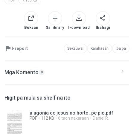
PDF
7,106 KB
Buksan
Sa library
I-download
Ibahagi
I-report
Seksuwal
Karahasan
Iba pa
Mga Komento
0
Higit pa mula sa shelf na ito
a agonia de jesus no horto_pe pio.pdf
PDF
112 KB
6 taon nakaraan
Daniel R.