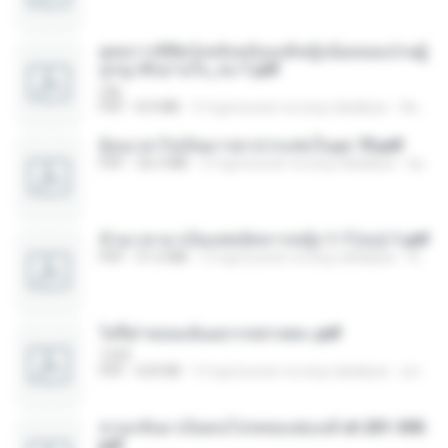
ยุทธการพิชิตวังหลังฉบับองค์หญิงน้อยจอมป่วนผู้
ถูกญาติๆอ่านใจ_จบ-1.pdf
Lilly
PDF
8.4 MB
3 mga buwan na ang nakalipas
พิมพ์นิภา ส.
ย้อนเวลาไปเป็นมารดาปากแซ่บในยุค 70.pdf
PDF
26.5 MB
3 mga buwan na ang nakalipas
kp_fha
ข้ามเวลามาเป็นแพทย์ทหารหญิง 1-7 (จบ)-1.pdf
PDF
51.6 MB
3 mga buwan na ang nakalipas
พิมพ์นิภา ส.
ไท่จื่อ! หม่อมฉันอยากหย่าเพคะ.pdf
1234
PDF
633 KB
3 mga buwan na ang nakalipas
yingyai S.
หวนกลับมาเป็นคนโปรดของฮ่องเต้ ch 201-300.
pdf