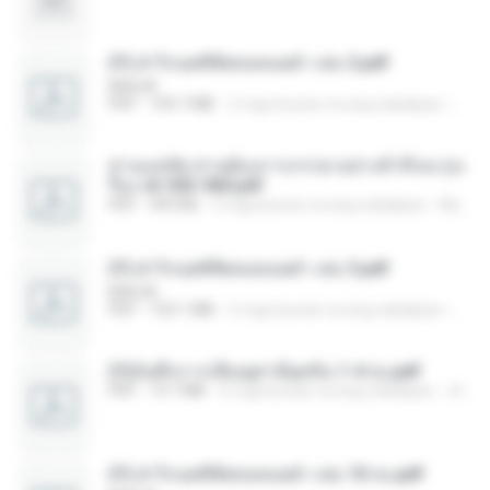
(Y) ฝ่าวิกฤตพิชิตหอคอยดำ เล่ม 2.pdf
BAILIW
PDF
109.7 MB
2 mga buwan na ang nakalipas
Pand
ท่านแม่ทัพ ท่านต้องการภรรยาอย่างข้าถึงจะรุ่งเ
รือง ch 553-560.pdf
PDF
493 KB
2 mga buwan na ang nakalipas
My J.
(Y) ฝ่าวิกฤตพิชิตหอคอยดำ เล่ม 3.pdf
BAILIW
PDF
103.1 MB
2 mga buwan na ang nakalipas
Pand
(Y)บันทึกการเลี้ยงดูสามียุคหิน 1-4 จบ.pdf
PDF
19.7 MB
4 mga buwan na ang nakalipas
เลิฟ รักนะ
(Y) ฝ่าวิกฤตพิชิตหอคอยดำ เล่ม 10 จบ.pdf