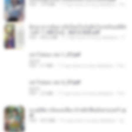
PDF
19.9 MB
17 mga araw na ang nakalipas
Pandarin
ย้อนเวลากลับมาเกิดใหม่ในวันสิ้นโลกพร้อมมิติส่
วนตัว 1-443 [จบ] - 揍趴长颈鹿.pdf
PDF
499.6 MB
17 mga araw na ang nakalipas
Pandarin
อย่าไปยอม เล่ม 1_ST.pdf
decht
PDF
2.7 MB
17 mga araw na ang nakalipas
Pandarin
อย่าไปยอม เล่ม 2_ST.pdf
decht
PDF
2.5 MB
17 mga araw na ang nakalipas
Pandarin
ทะลุมิติมาเป็นแม่เลี้ยง ข้าพลิกฟื้นทั้งครอบครัว.p
df
PDF
42.5 MB
19 mga araw na ang nakalipas
kp_fha