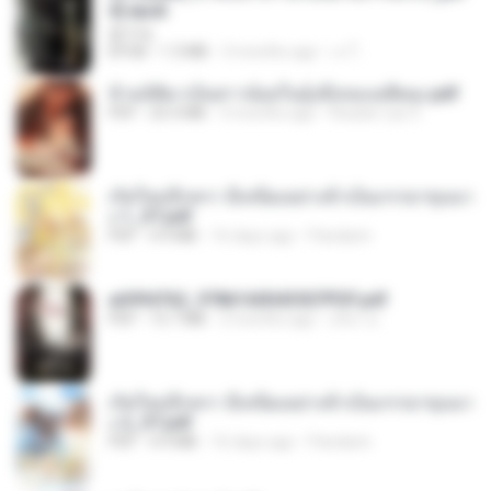
d].epub
君子生
EPUB
1.3 MB
3 months ago
เจ โ.
ข้ามมิติมาเป็นสาวน้อยในอุ้งมือของอดีตลุง.pdf
PDF
25.4 MB
3 months ago
Reader Lily O.
เกิดใหม่อีกครา อี๋เหนียงอย่างข้าเป็นภรรยาขุนนา
ง 1_ST.pdf
PDF
4.9 MB
16 days ago
Pandarin
a6994762_9786160043507PDF.pdf
PDF
15.7 MB
3 months ago
อริยา ด.
เกิดใหม่อีกครา อี๋เหนียงอย่างข้าเป็นภรรยาขุนนา
ง 2_ST.pdf
PDF
4.9 MB
16 days ago
Pandarin