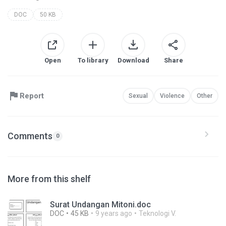
DOC
50 KB
Open
To library
Download
Share
Report
Sexual
Violence
Other
Comments
0
More from this shelf
Surat Undangan Mitoni.doc
DOC
45 KB
9 years ago
Teknologi V.