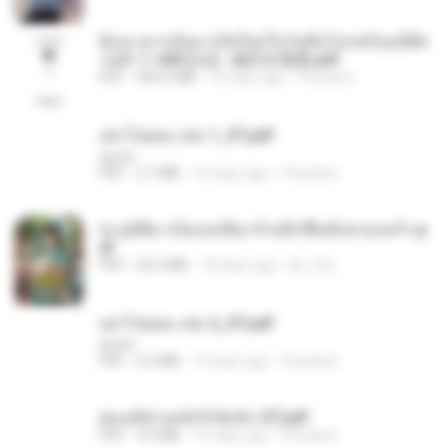
ย้อนเวลากลับมาเกิดใหม่ในวันสิ้นโลกพร้อมมิติส่
วนตัว 1-443 [จบ] - 揍趴长颈鹿.pdf
PDF
499.6 MB
16 days ago
Pandarin
อย่าไปยอม เล่ม 1_ST.pdf
decht
PDF
2.7 MB
16 days ago
Pandarin
ทะลุมิติมาเป็นแม่เลี้ยง ข้าพลิกฟื้นทั้งครอบครัว.p
df
PDF
42.5 MB
18 days ago
kp_fha
อย่าไปยอม เล่ม 2_ST.pdf
decht
PDF
2.5 MB
16 days ago
Pandarin
ฮ่องเต้ช่างคลั่งรักยิ่งนัก-ST.pdf
PDF
9.0 MB
16 days ago
Pandarin