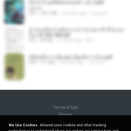
(Y) ฝ่าวิกฤตพิชิตหอคอยดำ เล่ม 3.pdf
BAILIW
PDF
103.1 MB
2 months ago
Pandarin
ท่านแม่ทัพ ท่านต้องการภรรยาอย่างข้าถึงจะรุ่งเ
รือง ch 553-560.pdf
PDF
493 KB
2 months ago
My J.
(Y)บันทึกการเลี้ยงดูสามียุคหิน 1-4 จบ.pdf
PDF
19.7 MB
4 months ago
เลิฟ รักนะ
Terms of Use
Privacy
Support
We Use Cookies.
4shared uses cookies and other tracking
Do not sell my personal information