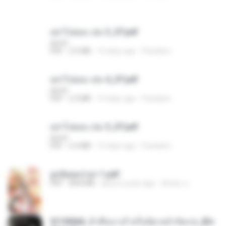
อย่าไปยอม เล่ม 3_ST.pdf
decht
PDF
2.5 MB
16 days ago
Pandarin
อย่าไปยอม เล่ม 4_ST.pdf
decht
PDF
2.4 MB
16 days ago
Pandarin
อย่าไปยอม เล่ม 5_ST.pdf
decht
PDF
2.4 MB
16 days ago
Pandarin
ฮูหยิuสุดป่วuฯ 1.pdf
PDF
68.8 MB
about a year ago
ณิชพน แ.
3f1f85b8_ข้าคือนางร้ายในนิยายจำกัดเรท_[En