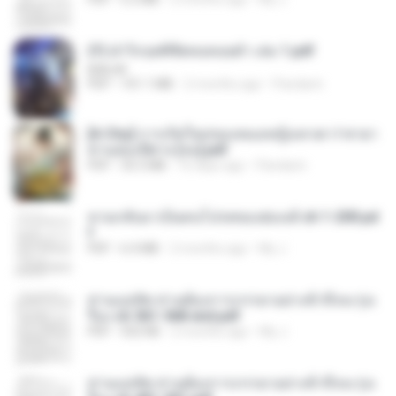
(Y) ฝ่าวิกฤตพิชิตหอคอยดำ เล่ม 1.pdf
BAILIW
PDF
101.1 MB
2 months ago
Pandarin
[A Chu] การเกิดใหม่ของหมอหญิงเทวดา l ชายา
ท่านอ๋องปีศาจ [จบ].pdf
PDF
35.5 MB
16 days ago
Pandarin
หวนกลับมาเป็นคนโปรดของฮ่องเต้ ch 1-200.pd
f
PDF
6.4 MB
2 months ago
My J.
ท่านแม่ทัพ ท่านต้องการภรรยาอย่างข้าถึงจะรุ่งเ
รือง ch 561-568 end.pdf
PDF
502 KB
2 months ago
My J.
ท่านแม่ทัพ ท่านต้องการภรรยาอย่างข้าถึงจะรุ่งเ