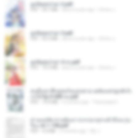
ฮูหยิuสุดป่วuฯ 2.pdf
PDF
64.7 MB
about a year ago
ณิชพน แ.
ฮูหยิuสุดป่วuฯ 3.pdf
PDF
65.3 MB
about a year ago
ณิชพน แ.
ฮูหยิuสุดป่วuฯ 4 จบ.pdf
PDF
72.5 MB
about a year ago
ณิชพน แ.
คนอื่นเขาฝึกยุทธกันแทบตาย แต่ฉันแค่ปลูกผักก็เ
ก่งได้ Ep.0-600 จบ.pdf
PDF
19.0 MB
3 months ago
Theerasak G.
ท่านแม่ทัพ ท่านต้องการภรรยาอย่างข้าถึงจะรุ่งเ
รือง ch 1-100.pdf
PDF
4.4 MB
2 months ago
My J.