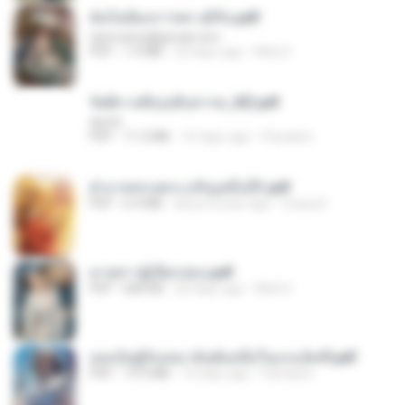
ฉันไม่ต้องการพร สุจิรัน.pdf
tanmobza@gmail.com
PDF
1.4 MB
24 days ago
Mob K.
รัตติกาลพิรุณสิบสารท_RZ.pdf
decht
PDF
11.5 MB
16 days ago
Pandarin
ฝ่าบาททรงพระเจริญหมื่นปี1.pdf
PDF
6.4 MB
about a year ago
Orasa K.
ม่ายสาวผู้เปียกปอน.pdf
PDF
684 KB
26 days ago
Mob K.
เธอเป็นผู้รับเหมาอันดับหนึ่งในแกแล็คซี่.pdf
PDF
19.9 MB
16 days ago
Pandarin