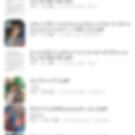
รือง ch 401-501.pdf
PDF
3.6 MB
2 months ago
My J.
หลังจากพี่สาวคนโตกลายเป็นทาส รัชทายาทตำห
นักบูรพาตาแดงก่ำ_1-242_(จบ).pdf
PDF
9.3 MB
16 days ago
Pandarin
ท่านแม่ทัพ ท่านต้องการภรรยาอย่างข้าถึงจะรุ่งเ
รือง ch 502-551.pdf
PDF
3.1 MB
2 months ago
My J.
หย่ารักนางร้าย.pdf
1234
PDF
692 KB
3 months ago
yingyai S.
(Y) ฝ่าวิกฤตพิชิตหอคอยดำ เล่ม 2.pdf
BAILIW
PDF
109.7 MB
2 months ago
Pandarin