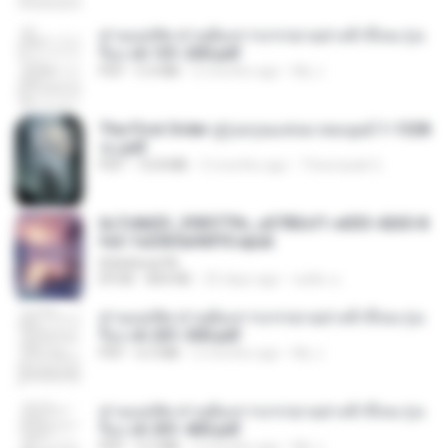
ท่านแม่ทัพ ท่านต้องการภรรยาอย่างข้าถึงจะรุ่งเ
รือง ch 101-200.pdf
PDF
5.4 MB
2 months ago
My J.
The First Order สู่รุ่งอรุณแห่งมวลมนุษย์ 1-1328
จบ.pdf
PDF
72.8 MB
3 months ago
Theerasak G.
6c7c8d33_3f85779c_e3783cf1-e033-4265-8
fe2-1e23b5a9dff0.epub
littlebbear96
EPUB
804 KB
25 days ago
ทอฝัน ม.
ท่านแม่ทัพ ท่านต้องการภรรยาอย่างข้าถึงจะรุ่งเ
รือง ch 201-300.pdf
PDF
6.5 MB
2 months ago
My J.
ท่านแม่ทัพ ท่านต้องการภรรยาอย่างข้าถึงจะรุ่งเ
รือง ch 301-400.pdf
PDF
5.2 MB
2 months ago
My J.