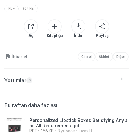
PDF
364 KB
Aç
Kitaplığa
İndir
Paylaş
İhbar et
Cinsel
Şiddet
Diğer
Yorumlar
0
Bu raftan daha fazlası
Personalized Lipstick Boxes Satisfying Any a
nd All Requirements.pdf
PDF
156 KB
3 yıl önce
lucas H.