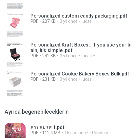
Personalized custom candy packaging.pdf
PDF
207 KB
3 yıl önce
lucas H.
Personalized Kraft Boxes_ If you use your br
ain, it's simple..pdf
PDF
242 KB
3 yıl önce
lucas H.
Personalized Cookie Bakery Boxes Bulk.pdf
PDF
231 KB
3 yıl önce
lucas H.
Ayrıca beğenebileceklerin
สาปสมรส 1.pdf
PDF
112.4 MB
16 gün önce
Pandarin