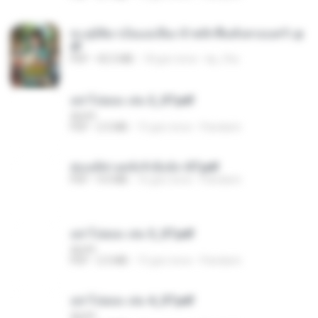
ทะลุมิติมาเป็นแม่เลี้ยง ข้าพลิกฟื้นทั้งครอบครัว.p
df
PDF
42.5 MB
18 gün önce
kp_fha
อย่าไปยอม เล่ม 2_ST.pdf
decht
PDF
2.5 MB
15 gün önce
Pandarin
ฮ่องเต้ช่างคลั่งรักยิ่งนัก-ST.pdf
PDF
9.0 MB
16 gün önce
Pandarin
อย่าไปยอม เล่ม 3_ST.pdf
decht
PDF
2.5 MB
15 gün önce
Pandarin
อย่าไปยอม เล่ม 4_ST.pdf
decht