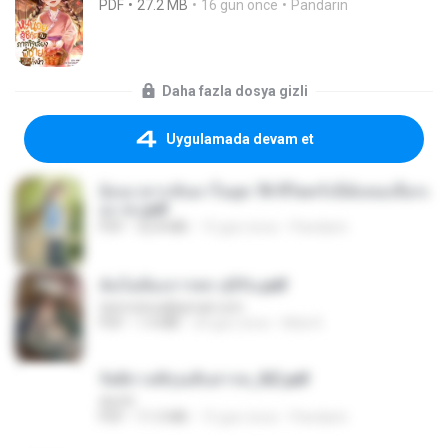
PDF
27.2 MB
16 gün önce
Pandarin
Daha fazla dosya gizli
Uygulamada devam et
ย้อนเวลากลับมาในยุค 70 ชีวิตครั้งนี้ฉันขอเลือกเ
อง จบ.pdf
PDF
32.8 MB
15 gün önce
Pandarin
ฉันไม่ต้องการพร สุจิรัน.pdf
tanmobza@gmail.com
PDF
1.4 MB
24 gün önce
Mob K.
รัตติกาลพิรุณสิบสารท_RZ.pdf
decht
PDF
11.5 MB
15 gün önce
Pandarin