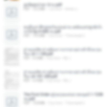
ฮูหยิuสุดป่วuฯ 4 จบ.pdf
PDF
72.5 MB
1 yıl önce
ณิชพน แ.
คนอื่นเขาฝึกยุทธกันแทบตาย แต่ฉันแค่ปลูกผักก็เ
ก่งได้ Ep.0-600 จบ.pdf
PDF
19.0 MB
3 ay önce
Theerasak G.
ท่านแม่ทัพ ท่านต้องการภรรยาอย่างข้าถึงจะรุ่งเ
รือง ch 1-100.pdf
PDF
4.4 MB
2 ay önce
My J.
ท่านแม่ทัพ ท่านต้องการภรรยาอย่างข้าถึงจะรุ่งเ
รือง ch 101-200.pdf
PDF
5.4 MB
2 ay önce
My J.
The First Order สู่รุ่งอรุณแห่งมวลมนุษย์ 1-1328
จบ.pdf
PDF
72.8 MB
3 ay önce
Theerasak G.