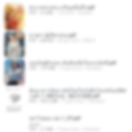
ฝ่าบาททรงพระเจริญหมื่นปี1.pdf
PDF
6.4 MB
1 yıl önce
Orasa K.
ม่ายสาวผู้เปียกปอน.pdf
PDF
684 KB
26 gün önce
Mob K.
เธอเป็นผู้รับเหมาอันดับหนึ่งในแกแล็คซี่.pdf
PDF
19.9 MB
16 gün önce
Pandarin
ย้อนเวลากลับมาเกิดใหม่ในวันสิ้นโลกพร้อมมิติส่
วนตัว 1-443 [จบ] - 揍趴长颈鹿.pdf
PDF
499.6 MB
15 gün önce
Pandarin
อย่าไปยอม เล่ม 1_ST.pdf
decht
PDF
2.7 MB
15 gün önce
Pandarin