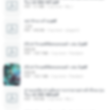
รือง ch 502-551.pdf
PDF
3.1 MB
2 ay önce
My J.
หย่ารักนางร้าย.pdf
1234
PDF
692 KB
3 ay önce
yingyai S.
(Y) ฝ่าวิกฤตพิชิตหอคอยดำ เล่ม 2.pdf
BAILIW
PDF
109.7 MB
2 ay önce
Pandarin
(Y) ฝ่าวิกฤตพิชิตหอคอยดำ เล่ม 3.pdf
BAILIW
PDF
103.1 MB
2 ay önce
Pandarin
ท่านแม่ทัพ ท่านต้องการภรรยาอย่างข้าถึงจะรุ่งเ
รือง ch 553-560.pdf
PDF
493 KB
2 ay önce
My J.