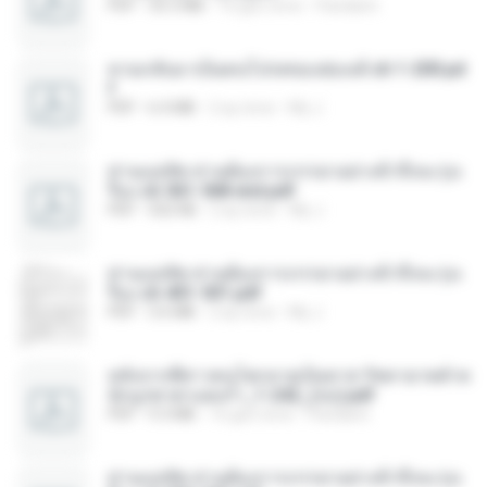
PDF
35.5 MB
16 gün önce
Pandarin
หวนกลับมาเป็นคนโปรดของฮ่องเต้ ch 1-200.pd
f
PDF
6.4 MB
2 ay önce
My J.
ท่านแม่ทัพ ท่านต้องการภรรยาอย่างข้าถึงจะรุ่งเ
รือง ch 561-568 end.pdf
PDF
502 KB
2 ay önce
My J.
ท่านแม่ทัพ ท่านต้องการภรรยาอย่างข้าถึงจะรุ่งเ
รือง ch 401-501.pdf
PDF
3.6 MB
2 ay önce
My J.
หลังจากพี่สาวคนโตกลายเป็นทาส รัชทายาทตำห
นักบูรพาตาแดงก่ำ_1-242_(จบ).pdf
PDF
9.3 MB
16 gün önce
Pandarin
ท่านแม่ทัพ ท่านต้องการภรรยาอย่างข้าถึงจะรุ่งเ