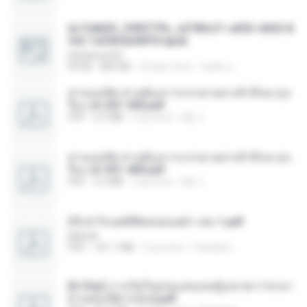
6c7c8d33_3f85779c_e3783cf1-e033-4265-8
fe2-1e23b5a9dff0.epub
littlebbear96
EPUB
804 KB
25 gün önce
ทอฝัน ม.
ท่านแม่ทัพ ท่านต้องการภรรยาอย่างข้าถึงจะรุ่งเ
รือง ch 201-300.pdf
PDF
6.5 MB
2 ay önce
My J.
ท่านแม่ทัพ ท่านต้องการภรรยาอย่างข้าถึงจะรุ่งเ
รือง ch 301-400.pdf
PDF
5.2 MB
2 ay önce
My J.
(Y) ฝ่าวิกฤตพิชิตหอคอยดำ เล่ม 1.pdf
BAILIW
PDF
101.1 MB
2 ay önce
Pandarin
[A Chu] การเกิดใหม่ของหมอหญิงเทวดา l ชายา
ท่านอ๋องปีศาจ [จบ].pdf