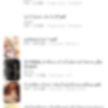
PDF
2.4 MB
15 gün önce
Pandarin
อย่าไปยอม เล่ม 5_ST.pdf
decht
PDF
2.4 MB
15 gün önce
Pandarin
ฮูหยิuสุดป่วuฯ 1.pdf
PDF
68.8 MB
1 yıl önce
ณิชพน แ.
3f1f85b8_ข้าคือนางร้ายในนิยายจำกัดเรท_[En
d].epub
君子生
EPUB
1.3 MB
3 ay önce
เจ โ.
ข้ามมิติมาเป็นสาวน้อยในอุ้งมือของอดีตลุง.pdf
PDF
25.4 MB
3 ay önce
Reader Lily O.
เกิดใหม่อีกครา อี๋เหนียงอย่างข้าเป็นภรรยาขุนนา