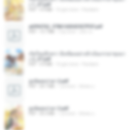
ง 1_ST.pdf
PDF
4.9 MB
16 gün önce
Pandarin
a6994762_9786160043507PDF.pdf
PDF
15.7 MB
3 ay önce
อริยา ด.
เกิดใหม่อีกครา อี๋เหนียงอย่างข้าเป็นภรรยาขุนนา
ง 2_ST.pdf
PDF
4.9 MB
16 gün önce
Pandarin
ฮูหยิuสุดป่วuฯ 2.pdf
PDF
64.7 MB
1 yıl önce
ณิชพน แ.
ฮูหยิuสุดป่วuฯ 3.pdf
PDF
65.3 MB
1 yıl önce
ณิชพน แ.