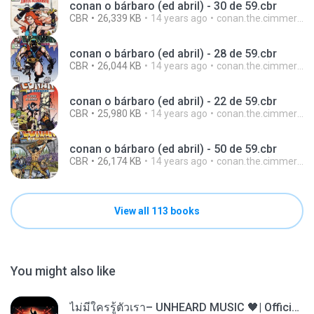
conan o bárbaro (ed abril) - 30 de 59.cbr
CBR
26,339 KB
14 years ago
conan.the.cimmerian.barbarian
conan o bárbaro (ed abril) - 28 de 59.cbr
CBR
26,044 KB
14 years ago
conan.the.cimmerian.barbarian
conan o bárbaro (ed abril) - 22 de 59.cbr
CBR
25,980 KB
14 years ago
conan.the.cimmerian.barbarian
conan o bárbaro (ed abril) - 50 de 59.cbr
CBR
26,174 KB
14 years ago
conan.the.cimmerian.barbarian
View all 113 books
You might also like
ไม่มีใครรู้ตัวเรา– UNHEARD MUSIC 🖤| Official Lyric Video | เพลงสู้ชีวิต