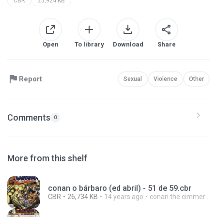
CBR
25,924 KB
Open
To library
Download
Share
Report
Sexual
Violence
Other
Comments
0
More from this shelf
conan o bárbaro (ed abril) - 51 de 59.cbr
CBR
26,734 KB
14 years ago
conan.the.cimmerian.barbarian