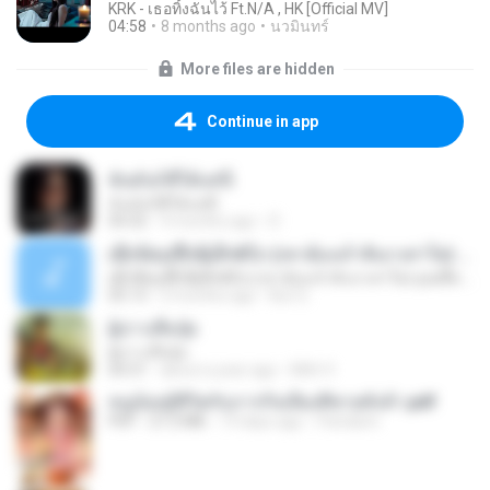
KRK - เธอทิ้งฉันไว้ Ft.N/A , HK [Official MV]
04:58
8 months ago
นวมินทร์
More files are hidden
Continue in app
ฉันมันก็ดีได้แค่นี้
ฉันมันก็ดีได้แค่นี้
04:32
9 months ago
D
ເຊົາຮ້ອງເຖົ້າຊິເອົາທໍ່ໃດ (เซาฮ้องเถ้าสิเอาเท่าใด) ບຸນເກີດ ຫນູຫ່ວງ ft. ໂສພາ ຈຸນທະລາ
ເຊົາຮ້ອງເຖົ້າຊິເອົາທໍ່ໃດ (เซาฮ้องเถ้าสิเอาเท่าใด) ບຸນເກີດ ຫນູຫ່ວງ ft. ໂສພາ ຈຸນທະລາ
05:13
2 months ago
But G.
ผู้บ่าวเสื้อปุ๋ย
ผู้บ่าวเสื้อปุ๋ย
04:31
about a year ago
Mith 9.
หนูน้อยสู้ชีวิตกับภารกิจเลี้ยงพี่ชายทั้งห้า.pdf
PDF
27.2 MB
19 days ago
Pandarin