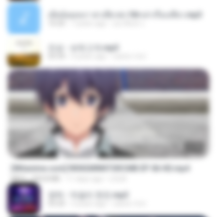
เมียน้อยเหงา พาเสียวค่ะ18+เล่าเรื่องเสียว.mp3
10:20
7 years ago
อมรพันธ์ จ.
진성 - 보릿고개.mp3
03:34
4 years ago
castor-trot
23:40
[Witanime.com] RKNGMNNTSRCMB EP 06 HD.mp4
MP4
294.8 MB
11 days ago
LOLKI
영탁 - 막걸리 한잔.mp3
03:20
3 years ago
castor-trot