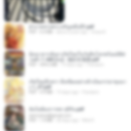
ฝ่าบาททรงพระเจริญหมื่นปี1.pdf
PDF
6.4 MB
about a year ago
Orasa K.
ย้อนเวลากลับมาเกิดใหม่ในวันสิ้นโลกพร้อมมิติส่
วนตัว 1-443 [จบ] - 揍趴长颈鹿.pdf
PDF
499.6 MB
19 days ago
Pandarin
เกิดใหม่อีกครา อี๋เหนียงอย่างข้าเป็นภรรยาขุนนา
ง 1_ST.pdf
PDF
4.9 MB
19 days ago
Pandarin
ฉันไม่ต้องการพร สุจิรัน.pdf
tanmobza@gmail.com
PDF
1.4 MB
28 days ago
Mob K.