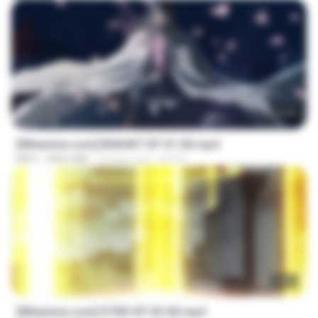
24:35
[Witanime.com] BSKHKT EP 01 HD.mp4
MP4
408.9 MB
16 days ago
BLITR
23:03
[Witanime.com] DTRD EP 03 HD.mp4