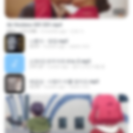
27:46
Air Hostess S01 E01.mp4
MP4
174.4 MB
3 months ago
민호 이.
나훈아 - 영영.mp3
03:41
4 years ago
castor-trot
신유리) 유두자위 A to Z.mp3
2:41:23
2 years ago
좀비고4인커플 좀.
배금성 - 사랑이 비를 맞아요.mp3
03:39
4 years ago
castor-trot