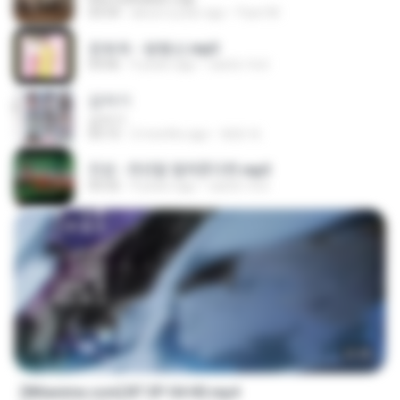
03:54
about a year ago
Fazri M.
문희옥 - 평행선.mp3
03:06
4 years ago
castor-trot
갑자기
갑자기
03:15
2 months ago
복희 박.
진성 - 천년을 빌려준다면.mp3
03:32
4 years ago
castor-trot
23:45
[Witanime.com] BT EP 04 HD.mp4