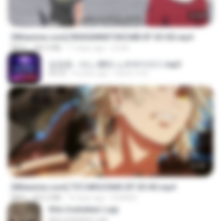
23:40
[Witanime.com] RKNGMNNTSRCMB EP 05 HD.mp4
MP4
186.0 MB
17 days ago
LOLKI
임영웅 - 어느 60대 노부부이야기.mp3
04:52
4 years ago
castor-trot
23:40
[Witanime.com] TSTJWGCDMS EP 05 HD.mp4
MP4
423.2 MB
10 days ago
DOMISR
Kita Usahakan Lagi
Kita Usahakan Lagi