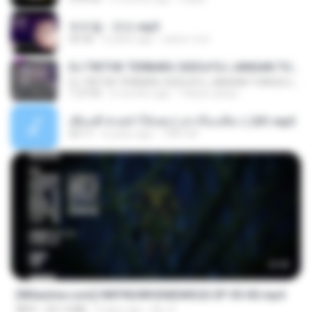
박우철 - 연모.mp3
03:36
4 years ago
castor-trot
DJ TIKTOK TERBARU 2025🎵DJ JANGAN TUNGGU LAMA LAMA NANTI LAMA LAMA 🎵DJ SEDIA AKU SEBELUM HUJAN
DJ TIKTOK TERBARU 2025🎵DJ JANGAN TUNGGU LAMA LAMA NANTI LAMA LAMA 🎵DJ SEDIA AKU SEBELUM HUJAN
1:27:03
6 months ago
Yahya Lahiya
เพื่อนพี่ ช่วยทำให้เสด ( เล่าเรื่องเสียว ) 201.mp3
05:11
6 years ago
TNP2 M.
23:42
[Witanime.com] HMYNGWHSNIDMS2S EP 05 HD.mp4
MP4
251.4 MB
9 days ago
KILJY