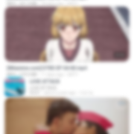
MP4
321.3 MB
18 days ago
DRTY
23:03
[Witanime.com] DTRD EP 04 HD.mp4
MP4
279.0 MB
11 days ago
DRTY
LOVE ATTACK
LOVE ATTACK
03:01
about a year ago
지빈 임.