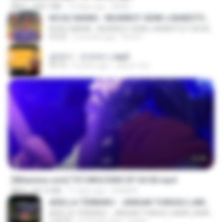
MP4
248.7 MB
16 days ago
BAXK
KICAU MANIA - NDARBOY GENK x BANDITOZ YAOW 86 (OFFICIAL LYRIC VIDEO) GAS POL NDANGAK
KICAU MANIA - NDARBOY GENK x BANDITOZ YAOW 86 (OFFICIAL LYRIC VIDEO) GAS POL NDANGAK
03:50
3 months ago
Rina P.
금잔디 - 오라버니.mp3
03:10
4 years ago
castor-trot
23:40
[Witanime.com] TSTJWGCDMS EP 04 HD.mp4
MP4
567.0 MB
17 days ago
DOMISR
ADELLA TERBARU - JANGAN TUNGGU LAMA LAMA - GELAS RETAK - OM ADELLA FULL ALBUM TERBARU 2026
ADELLA TERBARU - JANGAN TUNGGU LAMA LAMA - GELAS RETAK - OM ADELLA FULL ALBUM TERBARU 2026
2:44:42
4 months ago
Cuplis