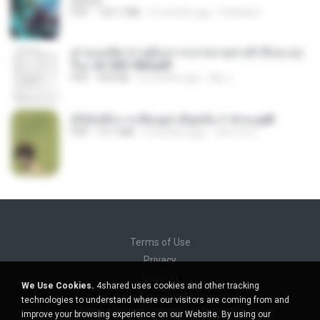
BAILIW
PDF
103.1 MB
2 months ago
Pandarin
ท่านแม่ทัพ ท่านต้องการภรรยาอย่างข้าถึงจะรุ่งเ
รือง ch 553-560.pdf
PDF
493 KB
2 months ago
My J.
(Y)บันทึกการเลี้ยงดูสามียุคหิน 1-4 จบ.pdf
PDF
19.7 MB
4 months ago
เลิฟ รักนะ
Terms of Use
Privacy
Support
We Use Cookies.
4shared uses cookies and other tracking
Do not sell my personal information
technologies to understand where our visitors are coming from and
Do not share my personal information
improve your browsing experience on our Website. By using our