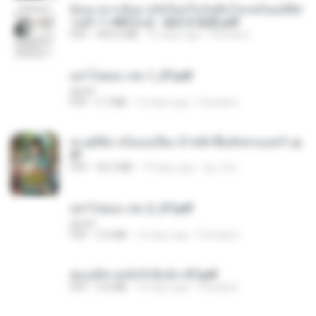
ย้อนเวลากลับมาเกิดใหม่ในวันสิ้นโลกพร้อมมิติส่
วนตัว 1-443 [จบ] - 揍趴长颈鹿.pdf
PDF
499.6 MB
16 days ago
Pandarin
อย่าไปยอม เล่ม 1_ST.pdf
decht
PDF
2.7 MB
16 days ago
Pandarin
ทะลุมิติมาเป็นแม่เลี้ยง ข้าพลิกฟื้นทั้งครอบครัว.p
df
PDF
42.5 MB
19 days ago
kp_fha
อย่าไปยอม เล่ม 2_ST.pdf
decht
PDF
2.5 MB
16 days ago
Pandarin
ฮ่องเต้ช่างคลั่งรักยิ่งนัก-ST.pdf
PDF
9.0 MB
16 days ago
Pandarin