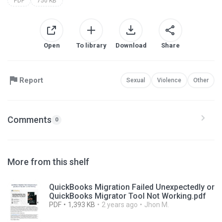
PDF
750 KB
Open
To library
Download
Share
Report
Sexual
Violence
Other
Comments
0
More from this shelf
QuickBooks Migration Failed Unexpectedly or
QuickBooks Migrator Tool Not Working.pdf
PDF
1,393 KB
2 years ago
Jhon M.