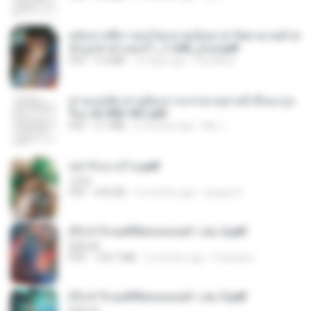
หลังจากพี่สาวคนโตกลายเป็นทาส รัชทายาทตำห
นักบูรพาตาแดงก่ำ_1-242_(จบ).pdf
PDF
9.3 MB
16 days ago
Pandarin
ท่านแม่ทัพ ท่านต้องการภรรยาอย่างข้าถึงจะรุ่งเ
รือง ch 502-551.pdf
PDF
3.1 MB
2 months ago
My J.
หย่ารักนางร้าย.pdf
1234
PDF
692 KB
3 months ago
yingyai S.
(Y) ฝ่าวิกฤตพิชิตหอคอยดำ เล่ม 2.pdf
BAILIW
PDF
109.7 MB
2 months ago
Pandarin
(Y) ฝ่าวิกฤตพิชิตหอคอยดำ เล่ม 3.pdf