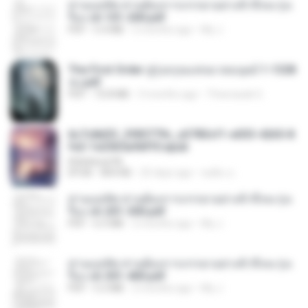
ท่านแม่ทัพ ท่านต้องการภรรยาอย่างข้าถึงจะรุ่งเ
รือง ch 101-200.pdf
PDF
5.4 MB
2 months ago
My J.
The First Order สู่รุ่งอรุณแห่งมวลมนุษย์ 1-1328
จบ.pdf
PDF
72.8 MB
3 months ago
Theerasak G.
6c7c8d33_3f85779c_e3783cf1-e033-4265-8
fe2-1e23b5a9dff0.epub
littlebbear96
EPUB
804 KB
25 days ago
ทอฝัน ม.
ท่านแม่ทัพ ท่านต้องการภรรยาอย่างข้าถึงจะรุ่งเ
รือง ch 201-300.pdf
PDF
6.5 MB
2 months ago
My J.
ท่านแม่ทัพ ท่านต้องการภรรยาอย่างข้าถึงจะรุ่งเ
รือง ch 301-400.pdf
PDF
5.2 MB
2 months ago
My J.