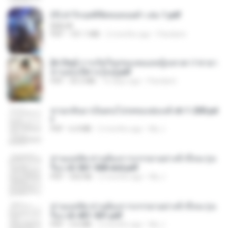
(Y) ฝ่าวิกฤตพิชิตหอคอยดำ เล่ม 1.pdf
BAILIW
PDF
101.1 MB
2 months ago
Pandarin
[A Chu] การเกิดใหม่ของหมอหญิงเทวดา l ชายา
ท่านอ๋องปีศาจ [จบ].pdf
PDF
35.5 MB
16 days ago
Pandarin
หวนกลับมาเป็นคนโปรดของฮ่องเต้ ch 1-200.pd
f
PDF
6.4 MB
2 months ago
My J.
ท่านแม่ทัพ ท่านต้องการภรรยาอย่างข้าถึงจะรุ่งเ
รือง ch 561-568 end.pdf
PDF
502 KB
2 months ago
My J.
ท่านแม่ทัพ ท่านต้องการภรรยาอย่างข้าถึงจะรุ่งเ
รือง ch 401-501.pdf
PDF
3.6 MB
2 months ago
My J.