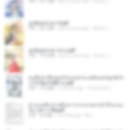
PDF
64.7 MB
about a year ago
ณิชพน แ.
ฮูหยิuสุดป่วuฯ 3.pdf
PDF
65.3 MB
about a year ago
ณิชพน แ.
ฮูหยิuสุดป่วuฯ 4 จบ.pdf
PDF
72.5 MB
about a year ago
ณิชพน แ.
คนอื่นเขาฝึกยุทธกันแทบตาย แต่ฉันแค่ปลูกผักก็เ
ก่งได้ Ep.0-600 จบ.pdf
PDF
19.0 MB
3 months ago
Theerasak G.
ท่านแม่ทัพ ท่านต้องการภรรยาอย่างข้าถึงจะรุ่งเ
รือง ch 1-100.pdf
PDF
4.4 MB
2 months ago
My J.