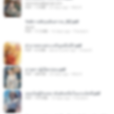
tanmobza@gmail.com
PDF
1.4 MB
25 days ago
Mob K.
รัตติกาลพิรุณสิบสารท_RZ.pdf
decht
PDF
11.5 MB
16 days ago
Pandarin
ฝ่าบาททรงพระเจริญหมื่นปี1.pdf
PDF
6.4 MB
about a year ago
Orasa K.
ม่ายสาวผู้เปียกปอน.pdf
PDF
684 KB
26 days ago
Mob K.
เธอเป็นผู้รับเหมาอันดับหนึ่งในแกแล็คซี่.pdf
PDF
19.9 MB
16 days ago
Pandarin