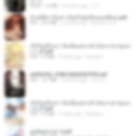
君子生
EPUB
1.3 MB
3 months ago
เจ โ.
ข้ามมิติมาเป็นสาวน้อยในอุ้งมือของอดีตลุง.pdf
PDF
25.4 MB
3 months ago
Reader Lily O.
เกิดใหม่อีกครา อี๋เหนียงอย่างข้าเป็นภรรยาขุนนา
ง 1_ST.pdf
PDF
4.9 MB
16 days ago
Pandarin
a6994762_9786160043507PDF.pdf
PDF
15.7 MB
3 months ago
อริยา ด.
เกิดใหม่อีกครา อี๋เหนียงอย่างข้าเป็นภรรยาขุนนา
ง 2_ST.pdf
PDF
4.9 MB
16 days ago
Pandarin
ฮูหยิuสุดป่วuฯ 2.pdf