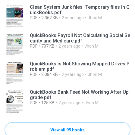
Clean System Junk files_Temporary files In Q
uickBooks.pdf
PDF
2,362 KB
2 years ago
Jhon M.
QuickBooks Payroll Not Calculating Social Se
curity and Medicare.pdf
PDF
707 KB
2 years ago
Jhon M.
QuickBooks is Not Showing Mapped Drives P
roblem.pdf
PDF
2,084 KB
2 years ago
Jhon M.
QuickBooks Bank Feed Not Working After Up
grade.pdf
PDF
125 KB
2 years ago
Jhon M.
View all 99 books