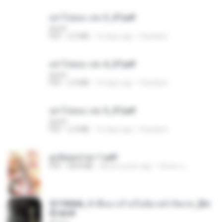
อย่าไปยอม เล่ม 3_ST.pdf
decht
PDF
2.5 MB
16 days ago
Pandarin
อย่าไปยอม เล่ม 4_ST.pdf
decht
PDF
2.4 MB
16 days ago
Pandarin
อย่าไปยอม เล่ม 5_ST.pdf
decht
PDF
2.4 MB
16 days ago
Pandarin
ฮูหยิuสุดป่วuฯ 1.pdf
PDF
68.8 MB
about a year ago
ณิชพน แ.
3f1f85b8_ข้าคือนางร้ายในนิยายจำกัดเรท_[En
d].epub