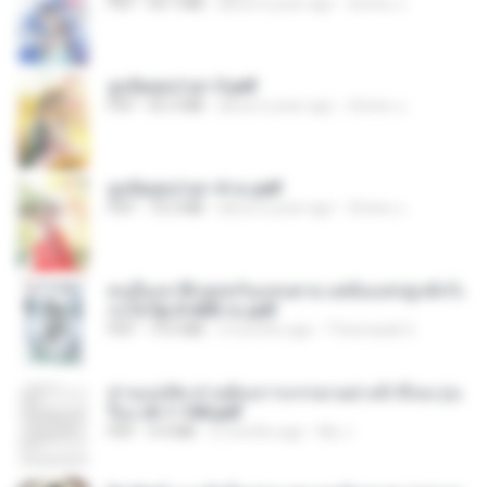
PDF
64.7 MB
about a year ago
ณิชพน แ.
ฮูหยิuสุดป่วuฯ 3.pdf
PDF
65.3 MB
about a year ago
ณิชพน แ.
ฮูหยิuสุดป่วuฯ 4 จบ.pdf
PDF
72.5 MB
about a year ago
ณิชพน แ.
คนอื่นเขาฝึกยุทธกันแทบตาย แต่ฉันแค่ปลูกผักก็เ
ก่งได้ Ep.0-600 จบ.pdf
PDF
19.0 MB
3 months ago
Theerasak G.
ท่านแม่ทัพ ท่านต้องการภรรยาอย่างข้าถึงจะรุ่งเ
รือง ch 1-100.pdf
PDF
4.4 MB
2 months ago
My J.