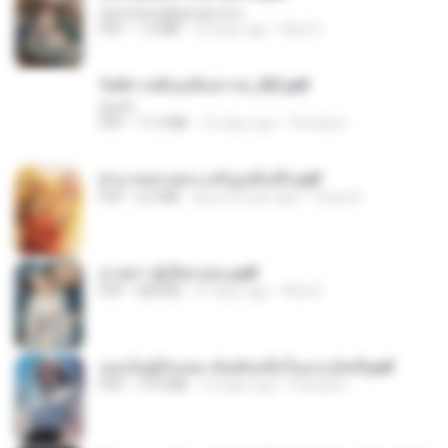
tanmobza@gmail.com
PDF
1.4 MB
25 days ago
Mob K.
รัตติกาลพิรุณสิบสารท_RZ.pdf
decht
PDF
11.5 MB
16 days ago
Pandarin
ฝ่าบาททรงพระเจริญหมื่นปี1.pdf
PDF
6.4 MB
about a year ago
Orasa K.
ม่ายสาวผู้เปียกปอน.pdf
PDF
684 KB
27 days ago
Mob K.
เธอเป็นผู้รับเหมาอันดับหนึ่งในแกแล็คซี่.pdf
PDF
19.9 MB
16 days ago
Pandarin