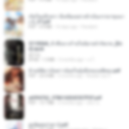
เกิดใหม่อีกครา อี๋เหนียงอย่างข้าเป็นภรรยาขุนนา
ง 2_ST.pdf
PDF
4.9 MB
16 days ago
Pandarin
3f1f85b8_ข้าคือนางร้ายในนิยายจำกัดเรท_[En
d].epub
君子生
EPUB
1.3 MB
3 months ago
เจ โ.
ข้ามมิติมาเป็นสาวน้อยในอุ้งมือของอดีตลุง.pdf
PDF
25.4 MB
3 months ago
Reader Lily O.
a6994762_9786160043507PDF.pdf
PDF
15.7 MB
3 months ago
อริยา ด.
ฮูหยิuสุดป่วuฯ 2.pdf