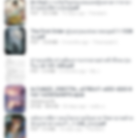
[A Chu] การเกิดใหม่ของหมอหญิงเทวดา l ชายา
ท่านอ๋องปีศาจ [จบ].pdf
PDF
35.5 MB
16 days ago
Pandarin
The First Order สู่รุ่งอรุณแห่งมวลมนุษย์ 1-1328
จบ.pdf
PDF
72.8 MB
3 months ago
Theerasak G.
ท่านแม่ทัพ ท่านต้องการภรรยาอย่างข้าถึงจะรุ่งเ
รือง ch 101-200.pdf
PDF
5.4 MB
2 months ago
My J.
6c7c8d33_3f85779c_e3783cf1-e033-4265-8
fe2-1e23b5a9dff0.epub
littlebbear96
EPUB
804 KB
26 days ago
ทอฝัน ม.
หลังจากพี่สาวคนโตกลายเป็นทาส รัชทายาทตำห
นักบูรพาตาแดงก่ำ_1-242_(จบ).pdf
PDF
9.3 MB
16 days ago
Pandarin