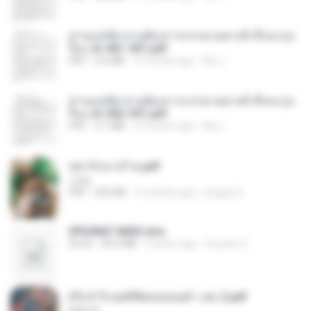
ท่านแม่ทัพ ท่านต้องการภรรยาอย่างข้าถึงจะรุ่งเ
รือง ch 401-501.pdf
PDF
3.6 MB
2 months ago
My J.
ท่านแม่ทัพ ท่านต้องการภรรยาอย่างข้าถึงจะรุ่งเ
รือง ch 502-551.pdf
PDF
3.1 MB
2 months ago
My J.
หย่ารักนางร้าย.pdf
1234
PDF
692 KB
3 months ago
yingyai S.
SPIUNAT MAVI.xlsx
XLSX
99.4 MB
2 years ago
Susann S.
(Y) ฝ่าวิกฤตพิชิตหอคอยดำ เล่ม 2.pdf