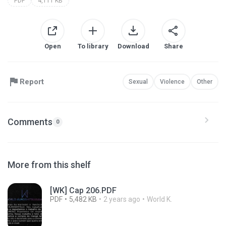
PDF
4,111 KB
Open
To library
Download
Share
Report
Sexual
Violence
Other
Comments
0
More from this shelf
[WK] Cap 206.PDF
PDF
5,482 KB
2 years ago
World K.