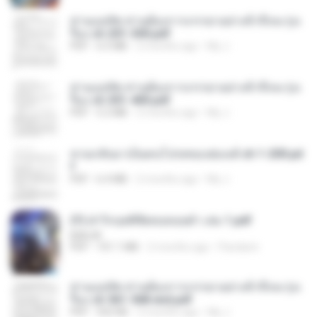
ท่านแม่ทัพ ท่านต้องการภรรยาอย่างข้าถึงจะรุ่งเ
รือง ch 201-300.pdf
PDF
6.5 MB
2 months ago
My J.
ท่านแม่ทัพ ท่านต้องการภรรยาอย่างข้าถึงจะรุ่งเ
รือง ch 301-400.pdf
PDF
5.2 MB
2 months ago
My J.
หวนกลับมาเป็นคนโปรดของฮ่องเต้ ch 1-200.pd
f
PDF
6.4 MB
2 months ago
My J.
(Y) ฝ่าวิกฤตพิชิตหอคอยดำ เล่ม 1.pdf
BAILIW
PDF
101.1 MB
2 months ago
Pandarin
ท่านแม่ทัพ ท่านต้องการภรรยาอย่างข้าถึงจะรุ่งเ
รือง ch 561-568 end.pdf
PDF
502 KB
2 months ago
My J.