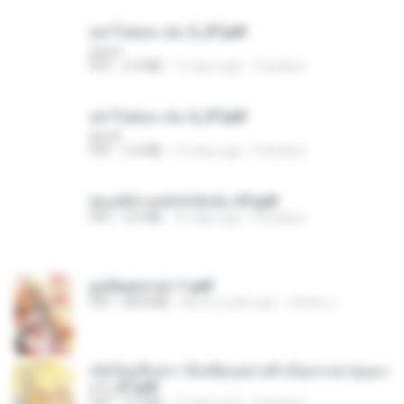
อย่าไปยอม เล่ม 5_ST.pdf
decht
PDF
2.4 MB
16 days ago
Pandarin
อย่าไปยอม เล่ม 4_ST.pdf
decht
PDF
2.4 MB
16 days ago
Pandarin
ฮ่องเต้ช่างคลั่งรักยิ่งนัก-ST.pdf
PDF
9.0 MB
16 days ago
Pandarin
ฮูหยิuสุดป่วuฯ 1.pdf
PDF
68.8 MB
about a year ago
ณิชพน แ.
เกิดใหม่อีกครา อี๋เหนียงอย่างข้าเป็นภรรยาขุนนา
ง 1_ST.pdf
PDF
4.9 MB
16 days ago
Pandarin