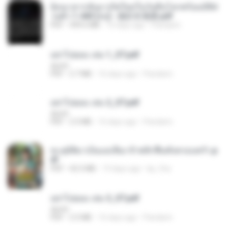
ย้อนเวลากลับมาเกิดใหม่ในวันสิ้นโลกพร้อมมิติส่
วนตัว 1-443 [จบ] - 揍趴长颈鹿.pdf
PDF
499.6 MB
16 days ago
Pandarin
อย่าไปยอม เล่ม 1_ST.pdf
decht
PDF
2.7 MB
16 days ago
Pandarin
อย่าไปยอม เล่ม 2_ST.pdf
decht
PDF
2.5 MB
16 days ago
Pandarin
ทะลุมิติมาเป็นแม่เลี้ยง ข้าพลิกฟื้นทั้งครอบครัว.p
df
PDF
42.5 MB
19 days ago
kp_fha
อย่าไปยอม เล่ม 3_ST.pdf
decht
PDF
2.5 MB
16 days ago
Pandarin