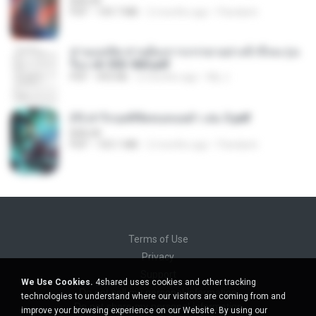
BAILIW
PDF
109.7 MB
2 months ago
Pandarin
ท่านแม่ทัพ ท่านต้องการภรรยาอย่างข้าถึงจะรุ่งเ
รือง ch 553-560.pdf
PDF
493 KB
2 months ago
My J.
(Y) ฝ่าวิกฤตพิชิตหอคอยดำ เล่ม 3.pdf
BAILIW
PDF
103.1 MB
2 months ago
Pandarin
Terms of Use
Privacy
Support
We Use Cookies.
4shared uses cookies and other tracking
Do not sell my personal information
technologies to understand where our visitors are coming from and
Do not share my personal information
improve your browsing experience on our Website. By using our