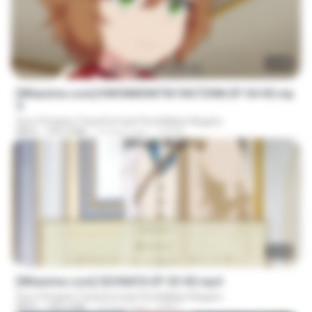
23:40
[Witanime.com] KWONMSNITIK1NGTDNN EP 04 HD.mp
4
Guru Penjana Transformasi Pendidikan Negara
MP4
192.0 MB
14 days ago
JUVIA
23:40
[Witanime.com] SDONATA EP 03 HD.mp4
Guru Penjana Transformasi Pendidikan Negara
MP4
140.6 MB
18 days ago
GRET