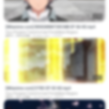
23:40
[Witanime.com] RKNGMNNTSRCMB EP 06 HD.mp4
Guru Penjana Transformasi Pendidikan Negara
MP4
294.8 MB
8 days ago
LOLKI
23:03
[Witanime.com] DTRD EP 03 HD.mp4
Guru Penjana Transformasi Pendidikan Negara
MP4
321.3 MB
16 days ago
DRTY