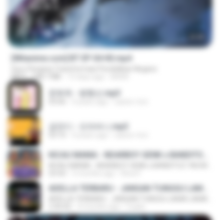
23:45
[Witanime.com] BT EP 04 HD.mp4
Guru Penjana Transformasi Pendidikan Negara
MP4
248.7 MB
13 days ago
BAXK
문희옥 - 평행선.mp3
03:06
4 years ago
castor-trot
금잔디 - 오라버니.mp3
03:10
4 years ago
castor-trot
KICAU MANIA - NDARBOY GENK x BANDITOZ YAOW 86 (OFFICIAL LYRIC VIDEO) GAS POL NDANGAK
KICAU MANIA - NDARBOY GENK x BANDITOZ YAOW 86 (OFFICIAL LYRIC VIDEO) GAS POL NDANGAK
03:50
3 months ago
Rina P.
ADELLA TERBARU - JANGAN TUNGGU LAMA LAMA - GELAS RETAK - OM ADELLA FULL ALBUM TERBARU 2026
ADELLA TERBARU - JANGAN TUNGGU LAMA LAMA - GELAS RETAK - OM ADELLA FULL ALBUM TERBARU 2026
2:44:42
4 months ago
Cuplis