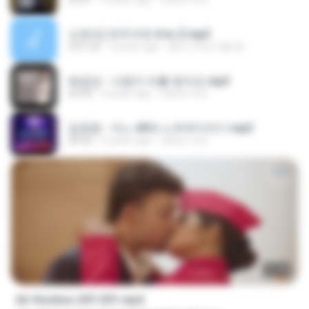
신유리) 유두자위 A to Z.mp3
2:41:23
2 years ago
좀비고4인커플 좀.
배금성 - 사랑이 비를 맞아요.mp3
03:39
4 years ago
castor-trot
임영웅 - 어느 60대 노부부이야기.mp3
04:52
4 years ago
castor-trot
27:46
Air Hostess S01 E01.mp4