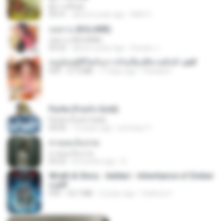
ผู้บ่าวเสื้อปุ๋ย
04:31
about a year ago
Mith 9.
กุหลาบ (KULARB)
กุหลาบ (KULARB)
03:55
about a year ago
Suwan J.
หนูน้อยสู้ชีวิตกับภารกิจเลี้ยงพี่ชายทั้งห้า.pdf
PDF
27.2 MB
17 days ago
Pandarin
Pyrite (Fool's Gold)
Pyrite (Fool's Gold)
04:06
12 years ago
princess Y.
สายลมเจ็บปวด
สายลมเจ็บปวด
04:23
8 months ago
D
Wrath & Glory - Aeldari - Inheritance of Ember
s.pdf
PDF
53.7 MB
2 years ago
federico f