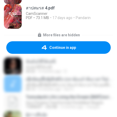
สาปสมรส 4.pdf
CamScanner
PDF
73.1 MB
17 days ago
Pandarin
More files are hidden
Continue in app
ฉันมันก็ดีได้แค่นี้
ฉันมันก็ดีได้แค่นี้
04:32
9 months ago
D
ເຊົາຮ້ອງເຖົ້າຊິເອົາທໍ່ໃດ (เซาฮ้องเถ้าสิเอาเท่าใด) ບຸນເກີດ ຫນູຫ່ວງ ft. ໂສພາ ຈຸນທະລາ
ເຊົາຮ້ອງເຖົ້າຊິເອົາທໍ່ໃດ (เซาฮ้องเถ้าสิเอาเท่าใด) ບຸນເກີດ ຫນູຫ່ວງ ft. ໂສພາ ຈຸນທະລາ
05:13
2 months ago
But G.
Tomodachi Life Living the Dream [NSP].torrent
Guru Penjana Transformasi Pendidikan Negara
TORRENT
252 KB
2 months ago
margob
ผู้บ่าวเสื้อปุ๋ย