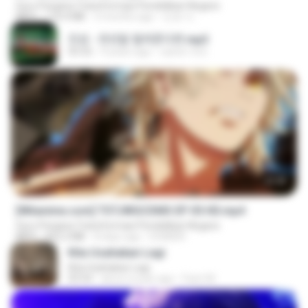
Guru Penjana Transformasi Pendidikan Negara
MP4
174.4 MB
3 months ago
민호 이.
진성 - 천년을 빌려준다면.mp3
03:32
4 years ago
castor-trot
23:40
[Witanime.com] TSTJWGCDMS EP 05 HD.mp4
Guru Penjana Transformasi Pendidikan Negara
MP4
423.2 MB
8 days ago
DOMISR
Kita Usahakan Lagi
Kita Usahakan Lagi
03:54
about a year ago
Fazri M.