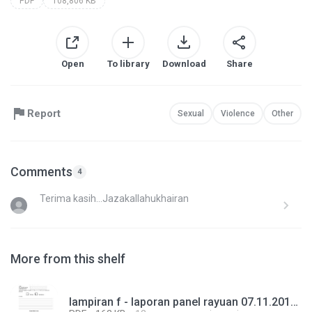
PDF
108,806 KB
Open
To library
Download
Share
Report
Sexual
Violence
Other
Comments
4
Terima kasih...Jazakallahukhairan
More from this shelf
lampiran f - laporan panel rayuan 07.11.2012 v2.pdf