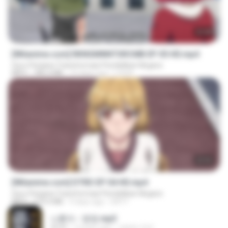
23:40
[Witanime.com] RKNGMNNTSRCMB EP 05 HD.mp4
Guru Penjana Transformasi Pendidikan Negara
MP4
186.0 MB
15 days ago
LOLKI
23:03
[Witanime.com] DTRD EP 04 HD.mp4
Guru Penjana Transformasi Pendidikan Negara
MP4
279.0 MB
9 days ago
DRTY
나훈아 - 영영.mp3
03:41
4 years ago
castor-trot