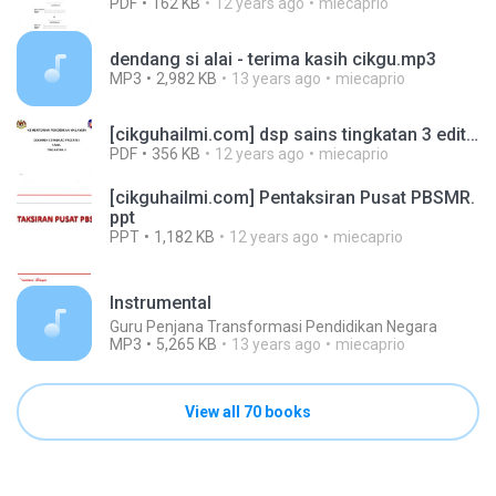
PDF
162 KB
12 years ago
miecaprio
dendang si alai - terima kasih cikgu.mp3
MP3
2,982 KB
13 years ago
miecaprio
[cikguhailmi.com] dsp sains tingkatan 3 edited 1julai 2013.pdf
PDF
356 KB
12 years ago
miecaprio
[cikguhailmi.com] Pentaksiran Pusat PBSMR.
ppt
PPT
1,182 KB
12 years ago
miecaprio
Instrumental
Guru Penjana Transformasi Pendidikan Negara
MP3
5,265 KB
13 years ago
miecaprio
View all 70 books