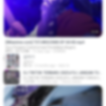
23:40
[Witanime.com] TSTJWGCDMS EP 04 HD.mp4
Guru Penjana Transformasi Pendidikan Negara
MP4
567.0 MB
15 days ago
DOMISR
갑자기
갑자기
03:15
2 months ago
복희 박.
DJ TIKTOK TERBARU 2025🎵DJ JANGAN TUNGGU LAMA LAMA NANTI LAMA LAMA 🎵DJ SEDIA AKU SEBELUM HUJAN
DJ TIKTOK TERBARU 2025🎵DJ JANGAN TUNGGU LAMA LAMA NANTI LAMA LAMA 🎵DJ SEDIA AKU SEBELUM HUJAN
1:27:03
6 months ago
Yahya Lahiya