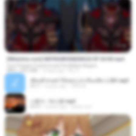
23:42
[Witanime.com] HMYNGWHSNIDMS2S EP 04 HD.mp4
Guru Penjana Transformasi Pendidikan Negara
MP4
235.5 MB
14 days ago
KILJY
เพื่อนพี่ ช่วยทำให้เสด ( เล่าเรื่องเสียว ) 201.mp3
05:11
6 years ago
TNP2 M.
나훈아 - 테스형!.mp3
04:37
4 years ago
castor-trot