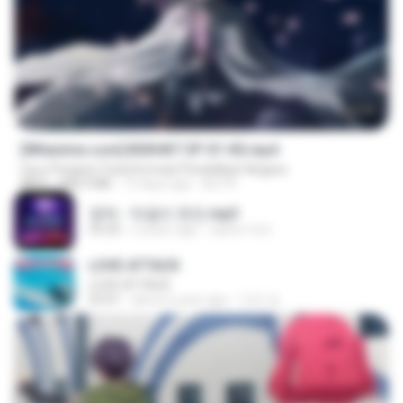
24:35
[Witanime.com] BSKHKT EP 01 HD.mp4
Guru Penjana Transformasi Pendidikan Negara
MP4
408.9 MB
13 days ago
BLITR
영탁 - 막걸리 한잔.mp3
03:20
3 years ago
castor-trot
LOVE ATTACK
LOVE ATTACK
03:01
about a year ago
지빈 임.