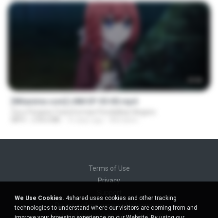
23:50
[Witanime.com] LNM EP 05 HD.mp4
Guru Penjana Transformasi Pendidikan Negara
MP4
218.6 MB
16 days ago
MUrabito
Terms of Use
Privacy
Support
We Use Cookies.
4shared uses cookies and other tracking
Do not sell my personal information
technologies to understand where our visitors are coming from and
Do not share my personal information
improve your browsing experience on our Website. By using our