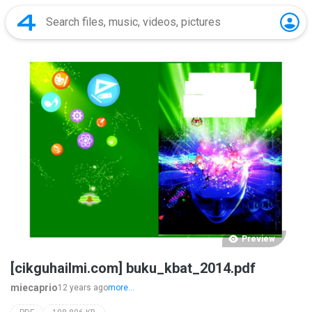
Preview
[cikguhailmi.com] buku_kbat_2014.pdf
miecaprio
12 years ago
more...