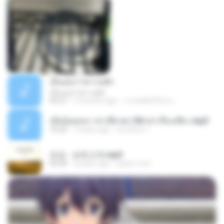
เอิ้นเธอว่าความฮัก
เอิ้นเธอว่าความฮัก
04:27
2 months ago
ถามพ่อ&#39;พ ม.
เมียน้อยเหงา พาเสียวค่ะ18+เล่าเรื่องเสียว.mp3
10:20
7 years ago
อมรพันธ์ จ.
진성 - 보릿고개.mp3
03:34
4 years ago
castor-trot