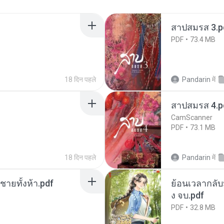
สาปสมรส 3.p
PDF
73.4 MB
18 दिन पहले
Pandarin
में
สาปสมรส 4.p
CamScanner
PDF
73.1 MB
18 दिन पहले
Pandarin
में
ี่ชายทั้งห้า.pdf
ย้อนเวลากลับม
ง จบ.pdf
PDF
32.8 MB