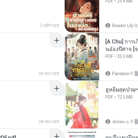
PDF
25.4 MB
3 महीने पहले
Reader Lily O.
[A Chu] การเ
นอ๋องปีศาจ [จ
PDF
35.5 MB
एक साल पहले
Pandarin
में
ฮูหยิuสุดป่วu
PDF
72.5 MB
एक साल पहले
ณิชพน แ.
में
DF.pdf
คนอื่นเขาฝึกย