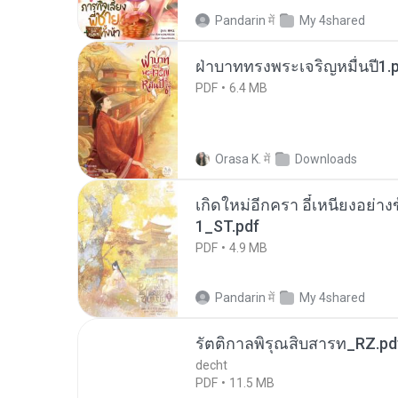
Pandarin
में
My 4shared
ฝ่าบาททรงพระเจริญหมื่นปี1.
PDF
6.4 MB
Orasa K.
में
Downloads
เกิดใหม่อีกครา อี๋เหนียงอย่า
1_ST.pdf
PDF
4.9 MB
Pandarin
में
My 4shared
รัตติกาลพิรุณสิบสารท_RZ.pd
decht
PDF
11.5 MB