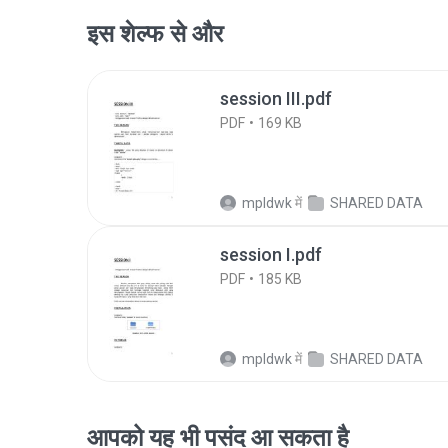
इस शेल्फ से और
session III.pdf
PDF
169 KB
mpldwk
में
SHARED DATA
session I.pdf
PDF
185 KB
mpldwk
में
SHARED DATA
आपको यह भी पसंद आ सकता है