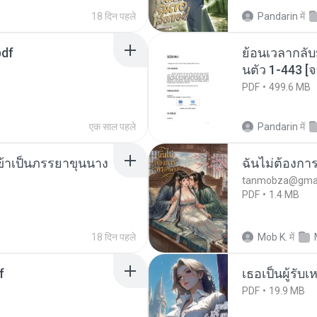
18 दिन पहले
Pandarin
में
pdf
ย้อนเวลากลับ
นตัว 1-443 
PDF
499.6 MB
एक साल पहले
Pandarin
में
งข้าเป็นภรรยาขุนนาง
ฉันไม่ต้องการ
tanmobza@gmai
PDF
1.4 MB
18 दिन पहले
Mob K.
में
f
เธอเป็นผู้รับ
PDF
19.9 MB