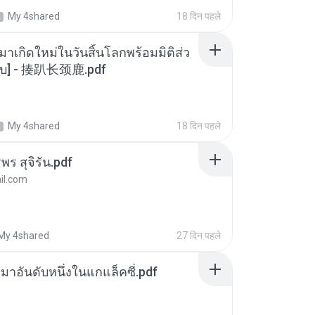
My 4shared
18 दिन पहले
มาเกิดใหม่ในวันสิ้นโลกพร้อมมิติส่ว
[จบ] - 揍趴长颈鹿.pdf
My 4shared
18 दिन पहले
พร สุจิรัน.pdf
l.com
My 4shared
27 दिन पहले
เหมาอันดับหนึ่งในแกแล็คซี่.pdf