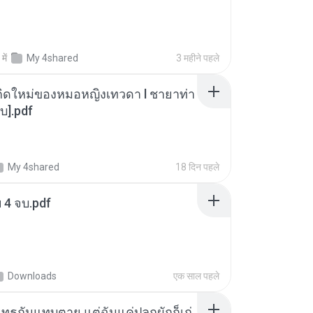
में
My 4shared
3 महीने पहले
กิดใหม่ของหมอหญิงเทวดา l ชายาท่า
บ].pdf
My 4shared
18 दिन पहले
ฯ 4 จบ.pdf
Downloads
एक साल पहले
ุทธกันแทบตาย แต่ฉันแค่ปลูกผักก็เก่