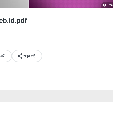
Pre
b.id.pdf
रें
साझा करें