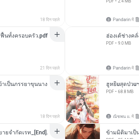
PDF
2.4 MB
18 दिन पहले
Pandarin
में
กฟื้นทั้งครอบครัว.pdf
ฮ่องเต้ช่างคลั
PDF
9.0 MB
21 दिन पहले
Pandarin
में
งข้าเป็นภรรยาขุนนาง
ฮูหยิuสุดป่วu
PDF
68.8 MB
18 दिन पहले
ณิชพน แ.
में
ยายจำกัดเรท_[End].
ข้ามมิติมาเป็