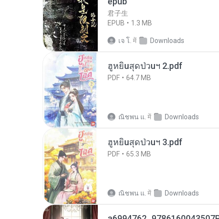
epub
君子生
EPUB
1.3 MB
เจ โ.
में
Downloads
ฮูหยิuสุดป่วuฯ 2.pdf
PDF
64.7 MB
ณิชพน แ.
में
Downloads
ฮูหยิuสุดป่วuฯ 3.pdf
PDF
65.3 MB
ณิชพน แ.
में
Downloads
a6994762_9786160043507P