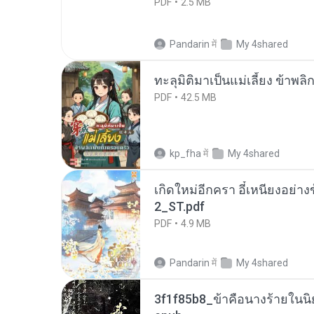
PDF
2.5 MB
Pandarin
में
My 4shared
ทะลุมิติมาเป็นแม่เลี้ยง ข้าพลิ
PDF
42.5 MB
kp_fha
में
My 4shared
เกิดใหม่อีกครา อี๋เหนียงอย่า
2_ST.pdf
PDF
4.9 MB
Pandarin
में
My 4shared
3f1f85b8_ข้าคือนางร้ายในนิ