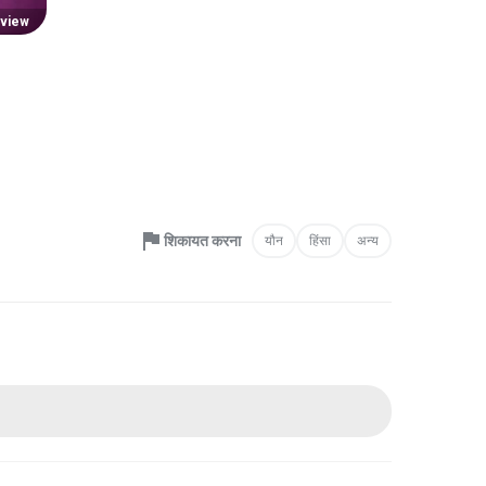
view
शिकायत करना
यौन
हिंसा
अन्य