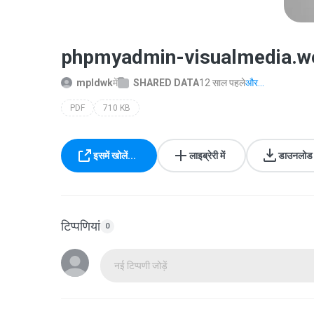
phpmyadmin-visualmedia.we
mpldwk
में
SHARED DATA
12 साल पहले
और...
PDF
710 KB
इसमें खोलें...
लाइब्रेरी में
डाउनलोड क
टिप्पणियां
0
नई टिप्पणी जोड़ें